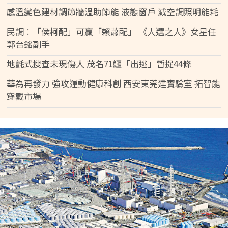
感溫變色建材調節牆溫助節能 液態窗戶 減空調照明能耗
民調︰「侯柯配」可贏「賴蕭配」 《人選之人》女星任
郭台銘副手
地氈式搜查未現傷人 茂名71鱷「出逃」暫捉44條
華為再發力 強攻運動健康科創 西安東莞建實驗室 拓智能
穿戴市場