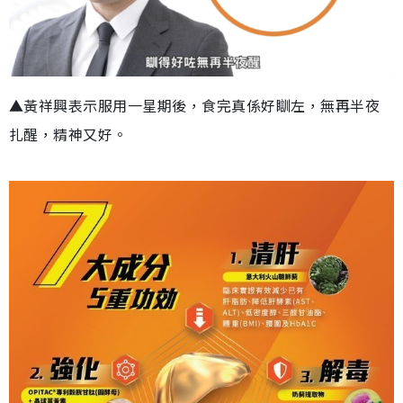
▲黃祥興表示服用一星期後，食完真係好瞓左，無再半夜
扎醒，精神又好。