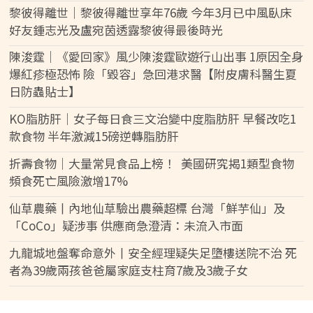
黎彼得離世｜黎彼得離世享年76歲 今年3月已中風臥床
好友鍾志光及盧宛茵透露黎彼得最後時光
陳浚霆｜《愛回家》風少陳浚霆歐遊行山出事 1原因全身
爆紅疹極恐怖 險「毀容」急回港求醫【附皮膚科醫生夏
日防蟲貼士】
KO脂肪肝｜女子每日食三文治變中度脂肪肝 早餐改吃1
款食物 半年激減15磅逆轉脂肪肝
折壽食物｜大量常見食品上榜！ 美國研究揭1類型食物
頻食死亡風險激增17%
仙草農藥丨內地仙草驗出農藥超標 台灣「鮮芋仙」及
「CoCo」疑涉事 供應商急澄清：未流入市面
九龍城地盤奪命意外丨安全經理疑失足墮樓送院不治 死
者為39歲兩孩爸爸屬家庭支柱育7歲及3歲子女