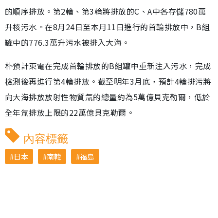
的順序排放。第2輪、第3輪將排放的C、A中各存儲780萬
升核污水。在8月24日至本月11日進行的首輪排放中，B組
罐中的776.3萬升污水被排入大海。
朴預計東電在完成首輪排放的B組罐中重新注入污水，完成
檢測後再進行第4輪排放。截至明年3月底，預計4輪排污將
向大海排放放射性物質氚的總量約為5萬億貝克勒爾，低於
全年氚排放上限的22萬億貝克勒爾。
內容標籤
日本
南韓
福島