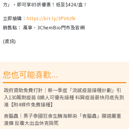
方」，即可享85折優惠！低至$424/盒！
立即搶購︰
https://bit.ly/3PV4zfe
銷售點： 萬寧、3ChemBio門市及官網
(資訊)
您也可能喜歡...
政府資助免費打針｜新一季度「流感疫苗接種計劃」引
入130萬劑疫苗 8類人可優先接種 科興疫苗最快月底先到
港【附4條件免費接種】
食腦蟲｜男子泰國狂食生醃海鮮染「食腦蟲」腸道嚴重
潰爛 反覆大出血休克險死