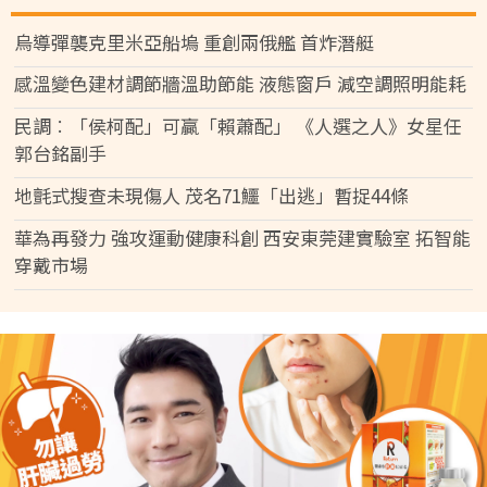
烏導彈襲克里米亞船塢 重創兩俄艦 首炸潛艇
感溫變色建材調節牆溫助節能 液態窗戶 減空調照明能耗
民調︰「侯柯配」可贏「賴蕭配」 《人選之人》女星任
郭台銘副手
地氈式搜查未現傷人 茂名71鱷「出逃」暫捉44條
華為再發力 強攻運動健康科創 西安東莞建實驗室 拓智能
穿戴市場