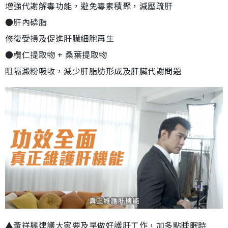
增強代謝解毒功能，避免毒素積聚，減壓疏肝
●肝內磷脂
修復受損及促進肝臟細胞再生
●欖仁提取物 + 桑葉提取物
阻隔澱粉吸收，減少肝脂肪形成及肝臟代謝問題
▲黃祥興建議大家要及早做好護肝工作，加多點睡眠時