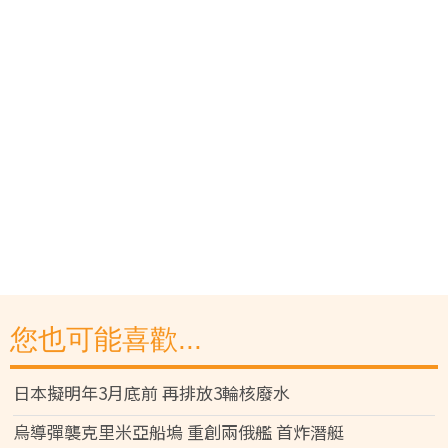
您也可能喜歡...
日本擬明年3月底前 再排放3輪核廢水
烏導彈襲克里米亞船塢 重創兩俄艦 首炸潛艇