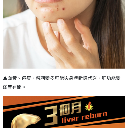
▲面黃、痘痘、粉刺變多可能與身體新陳代謝、肝功能變
弱等有關。