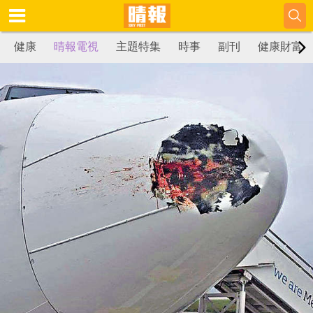
健康
晴報電視
主題特集
時事
副刊
健康財富