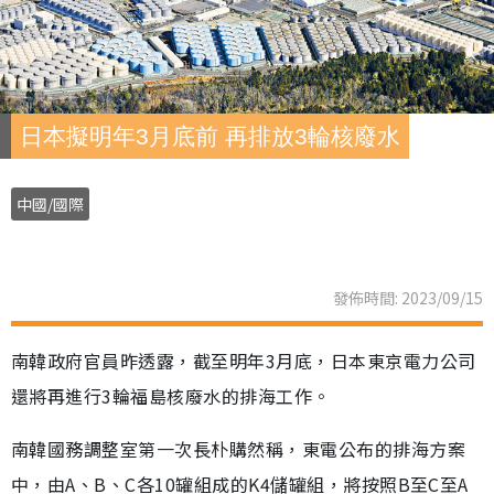
日本擬明年3月底前 再排放3輪核廢水
中國/國際
發佈時間: 2023/09/15
南韓政府官員昨透露，截至明年3月底，日本東京電力公司
還將再進行3輪福島核廢水的排海工作。
南韓國務調整室第一次長朴購然稱，東電公布的排海方案
中，由A、B、C各10罐組成的K4儲罐組，將按照B至C至A