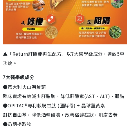
▲「Return肝機能再生配方」以7大醫學級成分，達致5重
功效。
7大醫學級成分
●意大利火山朝鮮薊
臨床實證有效減少肝脂肪、降低肝酵素(AST、ALT)、體脂
●OPITAC®專利穀胱甘肽 (圓酵母) + 晶球薑黃素
對抗自由基，降低酒精破壞，改善宿醉症狀，肌膚去黃
●奶薊提取物