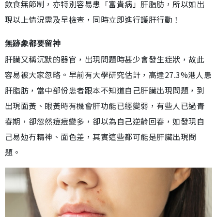
飲食無節制，亦特別容易患「富貴病」肝脂肪，所以如出
現以上情況需及早檢查，同時立即進行護肝行動！
無跡象都要留神
肝臟又稱沉默的器官，出現問題時甚少會發生症狀，故此
容易被大家忽略。早前有大學研究估計，高達27.3%港人患
肝脂肪，當中部份患者跟本不知道自己肝臟出現問題，到
出現面黃、眼黃時有機會肝功能已經變弱，有些人已過青
春期，卻忽然痘痘變多，卻以為自己逆齡回春，如發現自
己易攰冇精神、面色差，其實這些都可能是肝臟出現問
題。