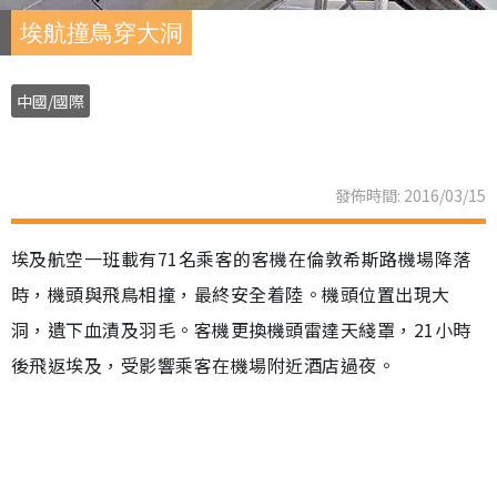
埃航撞鳥穿大洞
中國/國際
發佈時間: 2016/03/15
埃及航空一班載有71名乘客的客機在倫敦希斯路機場降落
時，機頭與飛鳥相撞，最終安全着陸。機頭位置出現大
洞，遺下血漬及羽毛。客機更換機頭雷達天綫罩，21小時
後飛返埃及，受影響乘客在機場附近酒店過夜。