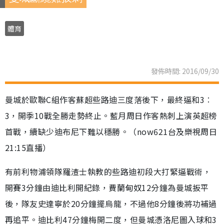
體育
發佈時間: 2016/09/30
曼城於歐聯C組作客蘇超些路迪三度落後下，最終逼和3︰
3，開季10戰全勝走勢終止。藍月周日作客熱刺上演英超榜
首戰，續缺少迪布尼下難以穩勝。（now621台及樂視周日
21:15直播）
有前利物浦領隊羅渣士執教的些路迪初段大打緊逼戰術，
開賽3分鐘由迪比利開紀錄，費蘭甸奴12分鐘為曼城扳平
後，隊友史達寧於20分鐘擺烏龍，不過他8分鐘後將功補過
再追平。迪比利47分鐘梅開二度，但曼城憑洛尼圖入球和3