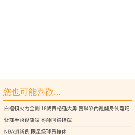
您也可能喜歡...
白禮頓火力全開 18歲費格遜大勇 曼聯陷內亂翻身仗難踢
背部手術後康復 哥帥回歸指揮
NBA頒新例 限星級球員輪休