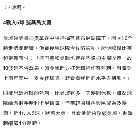
︰3收場。
4戰入5球 孫興民大勇
曼城領隊哥迪奧拿在中場指揮官迪布尼缺陣下，開季10全
勝走勢即斷纜，他賽後稱球隊今仗陷被動，證明歐聯比英
超更難應付：「連巴塞和曼聯也曾在些路迪主場敗走，故
和波是不俗戰果。如今我們要打起精神作客熱刺，對陣對
上兩年其中一支最佳球隊，就看看我們的水平去到哪。」
同樣出戰歐聯的熱刺，比曼城有多一天時間休息，雖然球
隊續有射手哈利卡尼缺陣，但南韓國腳孫興民成為及時
雨，近4仗入5球，狀態大勇，且看他能否攻破曼城，助熱
刺縮窄4分差距。