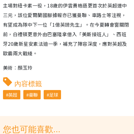
主場對紐卡素一役，18歲的伊雲費格遜更首次於英超連中
三元，該位愛爾蘭國腳據報亦已獲曼聯、車路士等注視，
有望成為隊中下一位「1億英鎊先生」。在今夏轉會窗關閉
前，白禮頓更意外由巴塞隆拿借入「美斯接班人」、西班
牙20歲新星安素法迪一季，補充了陣容深度，應對英超及
歐霸兩大戰綫。
美術︰顏玉玲
內容標籤
英超
曼聯
足球
您也可能喜歡...