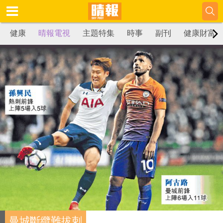
健康
晴報電視
主題特集
時事
副刊
健康財富
曼城斷纜難拔刺