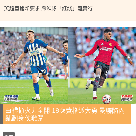
英超直播新要求 踩領隊「紅綫」難實行
白禮頓火力全開 18歲費格遜大勇 曼聯陷內
亂翻身仗難踢