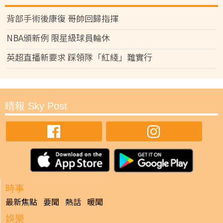
背部手術後康復 哥帥回歸指揮
NBA頒新例 限星級球員輪休
英超直播新要求 踩領隊「紅綫」難實行
晴報 Sky Post
時事
最新焦點
要聞
熱話
暖聞
娛樂