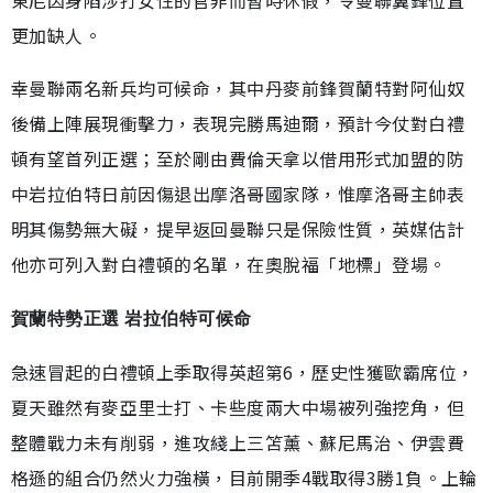
更加缺人。
幸曼聯兩名新兵均可候命，其中丹麥前鋒賀蘭特對阿仙奴
後備上陣展現衝擊力，表現完勝馬迪爾，預計今仗對白禮
頓有望首列正選；至於剛由費倫天拿以借用形式加盟的防
中岩拉伯特日前因傷退出摩洛哥國家隊，惟摩洛哥主帥表
明其傷勢無大礙，提早返回曼聯只是保險性質，英媒估計
他亦可列入對白禮頓的名單，在奧脫福「地標」登場。
賀蘭特勢正選 岩拉伯特可候命
急速冒起的白禮頓上季取得英超第6，歷史性獲歐霸席位，
夏天雖然有麥亞里士打、卡些度兩大中場被列強挖角，但
整體戰力未有削弱，進攻綫上三笘薰、蘇尼馬治、伊雲費
格遜的組合仍然火力強橫，目前開季4戰取得3勝1負。上輪