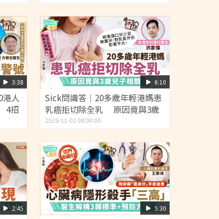
3:38
6:10
0港人
Sick問識答｜20多歲年輕港媽患
 4招
乳癌拒切除全乳 原因竟與3歲
兒子相關醫生拆解新式乳房保留
2025-11-02 08:00:00
術
2:45
5:30