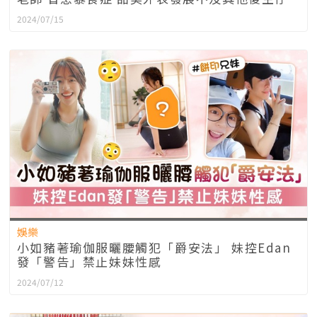
2024/07/15
娛樂
小如豬著瑜伽服曬腰觸犯「爵安法」 妹控Edan
發「警告」禁止妹妹性感
2024/07/12