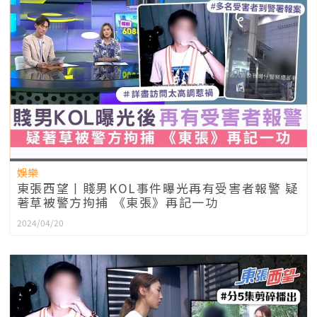
娛樂
東張西望丨賤男KOL事件曝光再有受害者報警 疑
著草被警方拘捕 《東張》再記一功
2024/04/20