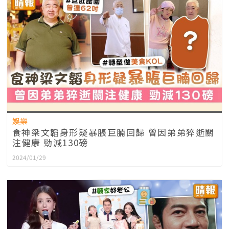
娛樂
食神梁文韜身形疑暴脹巨腩回歸 曾因弟弟猝逝關
注健康 勁減130磅
2024/01/29