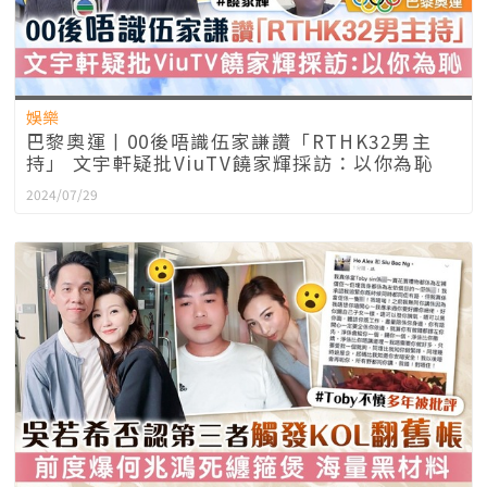
娛樂
巴黎奧運丨00後唔識伍家謙讚「RTHK32男主
持」 文宇軒疑批ViuTV饒家輝採訪：以你為恥
2024/07/29