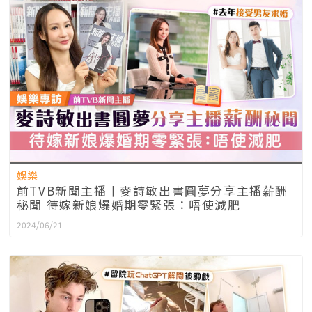
娛樂
前TVB新聞主播丨麥詩敏出書圓夢分享主播薪酬
秘聞 待嫁新娘爆婚期零緊張：唔使減肥
2024/06/21