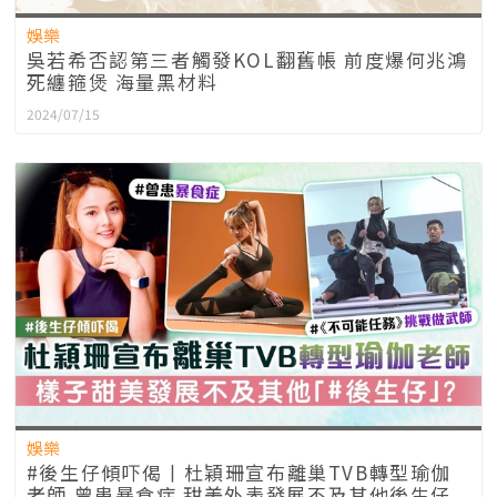
娛樂
吳若希否認第三者觸發KOL翻舊帳 前度爆何兆鴻
死纏箍煲 海量黑材料
2024/07/15
娛樂
#後生仔傾吓偈丨杜穎珊宣布離巢TVB轉型瑜伽
老師 曾患暴食症 甜美外表發展不及其他後生仔