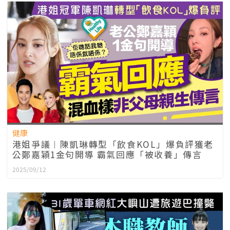
健康
港姐爭議︱陳凱琳轉型「飲食KOL」爆負評獲老
公鄭嘉穎1金句開導 霸氣回應「被收養」傳言
2025/09/12