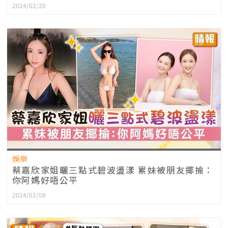
2024/02/20
娛樂
蔡嘉欣家姐曬三點式碧波盪漾 累妹被朋友揶揄：
你阿媽好唔公平
2024/02/08