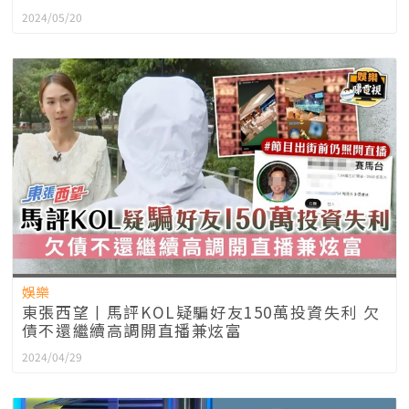
2024/05/20
娛樂
東張西望丨馬評KOL疑騙好友150萬投資失利 欠
債不還繼續高調開直播兼炫富
2024/04/29