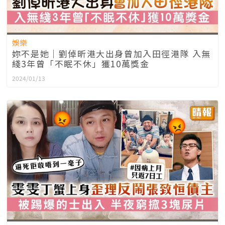
娛樂
妳不是她｜劉倬昕港大出身曾加入田徑港隊 入無
綫3年曾「不眠不休」獲10萬獎金
2024/01/13