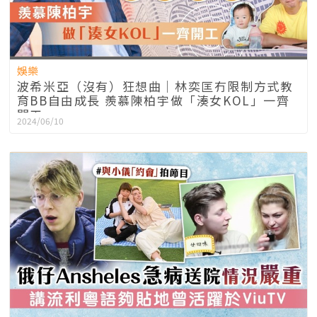
娛樂
波希米亞（沒有）狂想曲│林奕匡冇限制方式教
育BB自由成長 羨慕陳柏宇做「湊女KOL」一齊
開工
2024/06/10