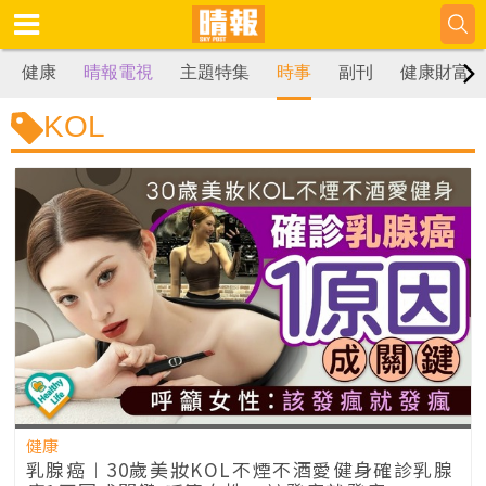
健康
晴報電視
主題特集
時事
副刊
健康財富
KOL
健康
乳腺癌︱30歲美妝KOL不煙不酒愛健身確診乳腺