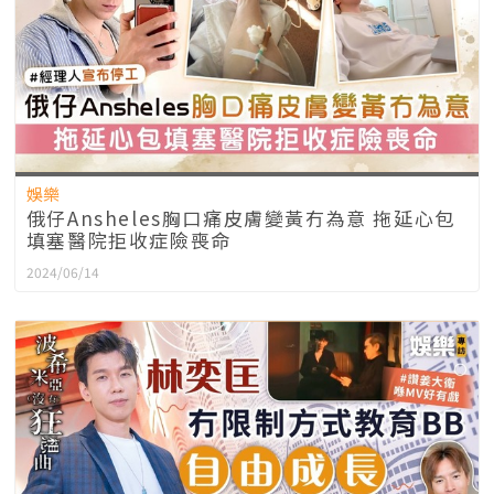
娛樂
俄仔Ansheles胸口痛皮膚變黃冇為意 拖延心包
填塞醫院拒收症險喪命
2024/06/14