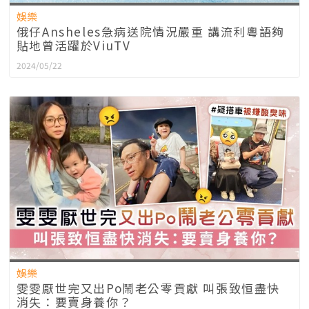
娛樂
俄仔Ansheles急病送院情況嚴重 講流利粵語夠
貼地曾活躍於ViuTV
2024/05/22
娛樂
雯雯厭世完又出Po鬧老公零貢獻 叫張致恒盡快
消失：要賣身養你？