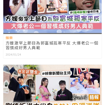
娛樂
方媛激罕上節目為郭富城孤寒平反 大爆老公一個
習慣成好男人典範
2024/01/24