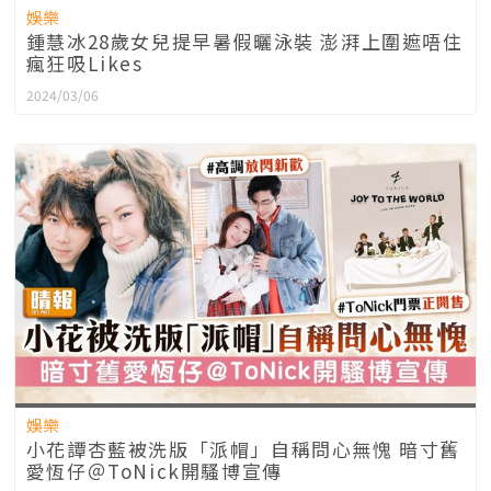
娛樂
鍾慧冰28歲女兒提早暑假曬泳裝 澎湃上圍遮唔住
瘋狂吸Likes
2024/03/06
娛樂
小花譚杏藍被洗版「派帽」自稱問心無愧 暗寸舊
愛恆仔＠ToNick開騷博宣傳