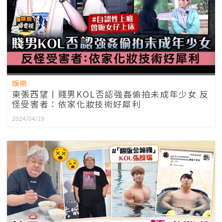
娛樂
東張西望丨賤男KOL否認強姦偷拍未成年少女 反
怪受害者：依家化妝技術好犀利
2024/04/19