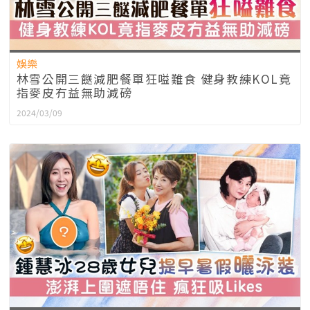
娛樂
林雪公開三餸減肥餐單狂嗌難食 健身教練KOL竟
指麥皮冇益無助減磅
2024/03/09