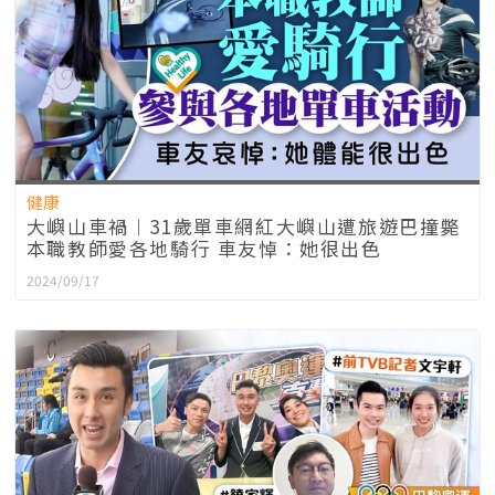
健康
大嶼山車禍︱31歲單車網紅大嶼山遭旅遊巴撞斃
本職教師愛各地騎行 車友悼：她很出色
2024/09/17