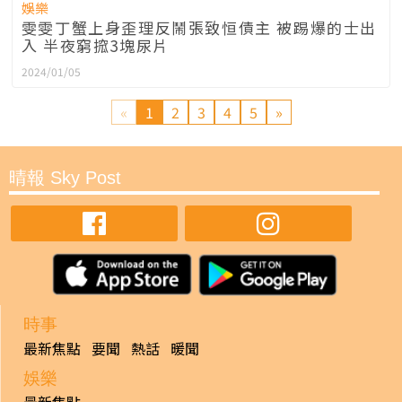
娛樂
雯雯丁蟹上身歪理反鬧張致恒債主 被踢爆的士出
入 半夜窮搲3塊尿片
2024/01/05
«
1
2
3
4
5
»
晴報 Sky Post
時事
最新焦點
要聞
熱話
暖聞
娛樂