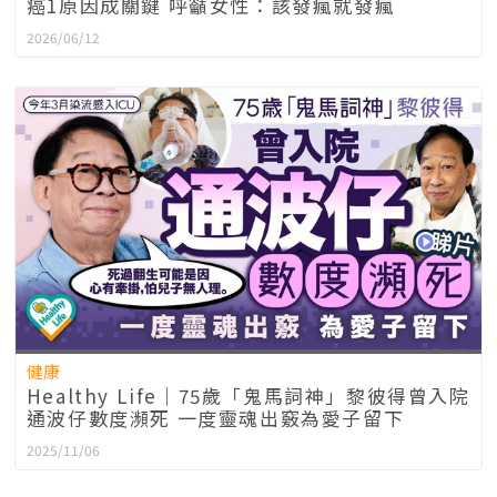
癌1原因成關鍵 呼籲女性：該發瘋就發瘋
2026/06/12
健康
Healthy Life｜75歲「鬼馬詞神」黎彼得曾入院
通波仔數度瀕死 一度靈魂出竅為愛子留下
2025/11/06