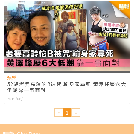
娛樂
52歲老婆高齡佗B被咒 輸身家尋死 黃澤鋒歷六大
低潮靠一事面對
2019/06/11
«
1
»