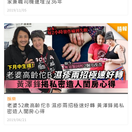
家兼職司機遭埋沒36年
2019/11/05
娛樂
老婆52歲高齡佗B 濕疹兩招極速好轉 黃澤鋒揭私
密造人閨房心得
2019/06/21