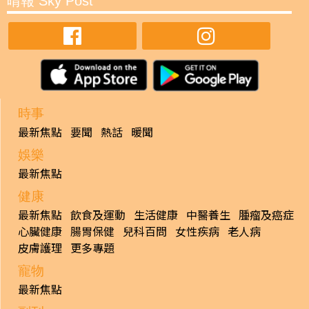
晴報 Sky Post
時事
最新焦點
要聞
熱話
暖聞
娛樂
最新焦點
健康
最新焦點
飲食及運動
生活健康
中醫養生
腫瘤及癌症
心臟健康
腸胃保健
兒科百問
女性疾病
老人病
皮膚護理
更多專題
寵物
最新焦點