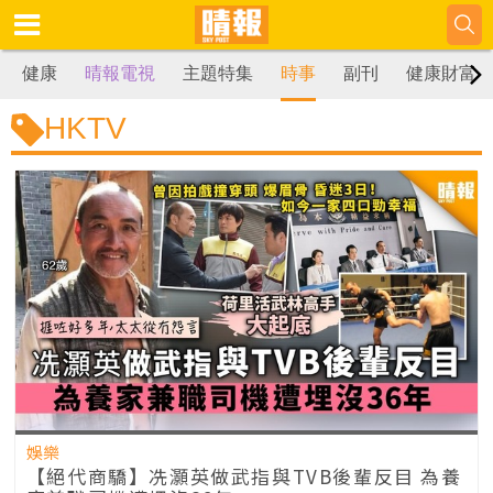
健康
晴報電視
主題特集
時事
副刊
健康財富
HKTV
娛樂
【絕代商驕】冼灝英做武指與TVB後輩反目 為養