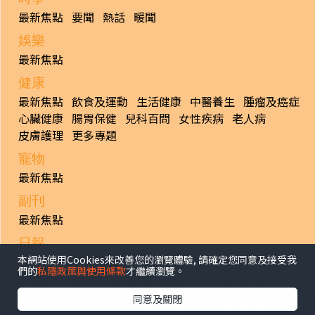
最新焦點
要聞
熱話
暖聞
娛樂
最新焦點
健康
最新焦點
飲食及運動
生活健康
中醫養生
腫瘤及癌症
心臟健康
腸胃保健
兒科百問
女性疾病
老人病
皮膚護理
更多專題
寵物
最新焦點
副刊
最新焦點
日報
本網站使用Cookies來改善您的瀏覽體驗, 請確定您同意及接受我
揭頁版
港聞
財經/地產
中國/國際
娛樂
Healthy Life
們的
私隱政策與使用條款
才繼續瀏覽。
生活副刊
親子/教育
體育
專題/人物
昔日晴報
同意及關閉
香港經濟日報版權所有©2026