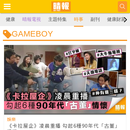
健康
晴報電視
主題特集
時事
副刊
健康財富
GAMEBOY
娛樂
《卡拉屋企》凌晨重播 勾起6種90年代「古董」