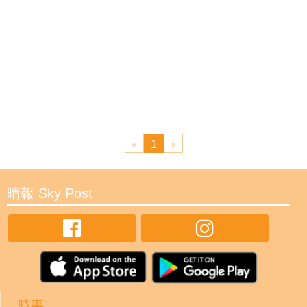
«
1
»
晴報 Sky Post
時事