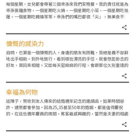
每個星期，女兒都會帶著三個乖孫來我們家晚餐。我的責任就是為
乖孫張羅食物，一個星期吃火鍋，一個星期吃小菜，一個星期吃批
薩，一個星期吃韓燒等等。乖孫們的嘴巴都很「尖」，無美食不
歡。最近連最小的一歲多乖孫，
慷慨的感染力
自問，也算是一個慷慨的人。身邊的朋友有困難，我總是義不容辭
地出手相助。到外地旅行，看到哪些漂亮的手信，就會想起掛念的
好友，買回來相贈。又如每天密麻麻的行程，會跟那位久別重逢的
好友茶敘，或跟恆常午餐的好
幸福為何物
這陣子，常收到友人傳來的結婚週年記念的邀請函。如果時間容
許，通常都會參加。因為25,35甚至50年的婚姻，都是值得慶祝
的。在這些週年慶典的席間，賓客最感興趣的，當然是夫妻的相處
秘訣。是甚麼原因讓兩位個