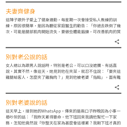
夫妻齊健身
這陣子跟外子愛上了健身運動，每星期一次會接受私人教練的訓
練。原因很簡單，是因為聽從家庭醫生的勸告：「你過去跌倒了幾
次，可能是腿部肌肉開始流失，要做些體能鍛鍊，可改善肌肉的質
量和力量！」聽罷，半信半疑。
別對老公說的話
女人總以為跟男人說話時，特別是老公，可以口沒遮攔、有話直
說。其實不然。像這天，她見到他在夾菜，就忍不住說：「要夾這
雞腿給客人，怎麼夾了雞胸肉？」見到他被老婆「指點」，面有難
色。咱們女人，就是愛指指點點
別對老婆說的話
這天早上，接到她的WhatsApp，傳來的是兩口子昨晚因為小事一
樁吵架的話：「我昨天累得要命，他下班回來我請他幫忙一下家
務，怎知他竟然說『你整天在家為甚麼會這樣累？我剛下班才真的