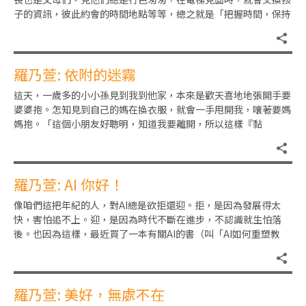
子的資訊，彼此約會的時間地點等等，總之就是「把握時間，保持
溝通」。有時候見到那些夫妻
羅乃萱: 依附的迷霧
這天，一歲多的小小孫見到我到他家，本來是歡天喜地地張開手要
婆婆抱。怎知見到自己的媽在換衣服，就會一手甩開我，嚷著要媽
媽抱。「這個小朋友好聰明，知道我要離開，所以這樣『黏
我』！」沒辦法，這根本就是天性。
羅乃萱: AI 你好！
像咱們這把年紀的人，對AI總是欲拒還迎。拒，是因為發展得太
快，害怕追不上。迎，是因為時代不斷在進步，不認識就生怕落
後。也因為這樣，最近買了一本有關AI的書（叫「AI如何重塑教
育」）細讀，學習怎樣做一個
羅乃萱: 美好，無處不在