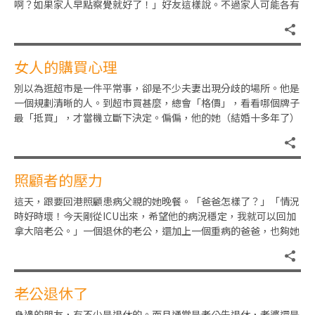
啊？如果家人早點察覺就好了！」好友這樣說。不過家人可能各有
各的忙碌，也許就輕忽了這位老
女人的購買心理
別以為逛超市是一件平常事，卻是不少夫妻出現分歧的場所。他是
一個規劃清晰的人。到超市買甚麼，總會「格價」，看看哪個牌子
最「抵買」，才當機立斷下決定。偏偏，他的她（結婚十多年了）
卻完全不吃這套。對她來說，
照顧者的壓力
這天，跟要回港照顧患病父親的她晚餐。「爸爸怎樣了？」「情況
時好時壞！今天剛從ICU出來，希望他的病況穩定，我就可以回加
拿大陪老公。」一個退休的老公，還加上一個重病的爸爸，也夠她
忙的。自從她回來後，跟她
老公退休了
身邊的朋友，有不少是退休的。而且通常是老公先退休，老婆還是