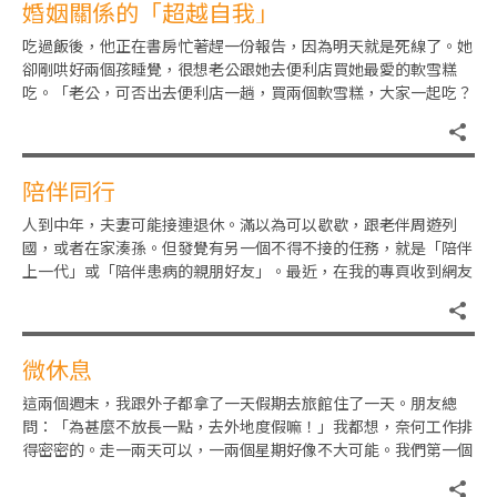
婚姻關係的「超越自我」
吃過飯後，他正在書房忙著趕一份報告，因為明天就是死線了。她
卻剛哄好兩個孩睡覺，很想老公跟她去便利店買她最愛的軟雪糕
吃。「老公，可否出去便利店一趟，買兩個軟雪糕，大家一起吃？
因為今天忙碌過後，好想吃軟雪
陪伴同行
人到中年，夫妻可能接連退休。滿以為可以歇歇，跟老伴周遊列
國，或者在家湊孫。但發覺有另一個不得不接的任務，就是「陪伴
上一代」或「陪伴患病的親朋好友」。最近，在我的專頁收到網友
要求我在直播節目中談談「陪伴
微休息
這兩個週末，我跟外子都拿了一天假期去旅館住了一天。朋友總
問：「為甚麼不放長一點，去外地度假嘛！」我都想，奈何工作排
得密密的。走一兩天可以，一兩個星期好像不大可能。我們第一個
週末，是在迪士尼的旅館度過的