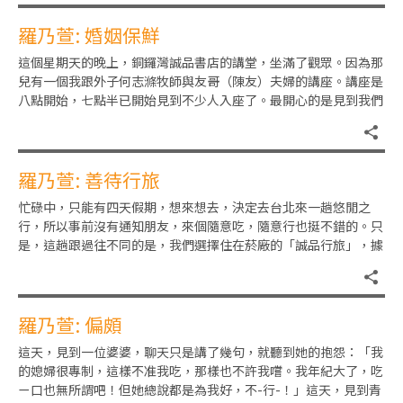
羅乃萱: 婚姻保鮮
這個星期天的晚上，銅鑼灣誠品書店的講堂，坐滿了觀眾。因為那
兒有一個我跟外子何志滌牧師與友哥（陳友）夫婦的講座。講座是
八點開始，七點半已開始見到不少人入座了。最開心的是見到我們
雙劍合璧網上Youtube
羅乃萱: 善待行旅
忙碌中，只能有四天假期，想來想去，決定去台北來一趟悠閒之
行，所以事前沒有通知朋友，來個隨意吃，隨意行也挺不錯的。只
是，這趟跟過往不同的是，我們選擇住在菸廠的「誠品行旅」，據
說服務一流，而且書香處處，還
羅乃萱: 偏頗
這天，見到一位婆婆，聊天只是講了幾句，就聽到她的抱怨：「我
的媳婦很專制，這樣不准我吃，那樣也不許我嚐。我年紀大了，吃
ㄧ口也無所謂吧！但她總說都是為我好，不-行-！」這天，見到青