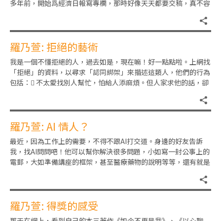
多年前，開始爲經濟日報寫專欄，那時好像天天都要交稿，真不容
易。最難搞的是放假外遊，如
羅乃萱: 拒絕的藝術
我是一個不懂拒絕的人，過去如是，現在嘛！好一點點啦。上網找
「拒絕」的資料，以尋求「認同綁架」來描述這類人，他們的行為
包括： 不太愛找別人幫忙，怕給人添麻煩。但人家求他的話，卻
盡量答應。 試過拒絕別
羅乃萱: AI 情人？
最近，因為工作上的需要，不得不跟AI打交道。身邊的好友告訴
我，找AI問問吧！他可以幫你解決很多問題，小如寫一封公事上的
電郵，大如準備講座的框架，甚至醫療藥物的說明等等，還有就是
做講座的簡報等等，他都可
羅乃萱: 得獎的感受
那天在網上，看到自己的本三著作《如今不再是我》、《以心聊