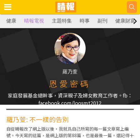
健康
晴報電視
主題特集
時事
副刊
健康財富
羅乃萱
恩愛密碼
家庭發展基金總幹事，資深親子及婦女教育工作者。fb：
facebook.com/loosmt2012
羅乃萱: 不一樣的告別
自從晴報改了網上版以後，我就爲自己所寫的每一篇文章寫上編
號。今天寫的這篇，是網上版的第88篇，也是最後一篇。還記得十