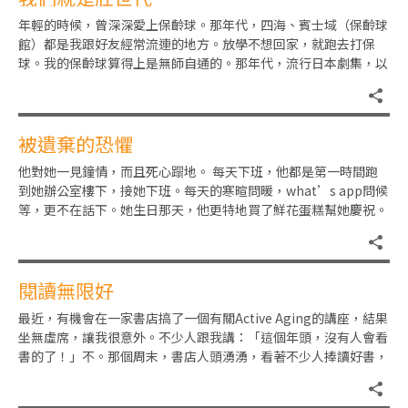
年輕的時候，曾深深愛上保齡球。那年代，四海、賓士域（保齡球
館）都是我跟好友經常流連的地方。放學不想回家，就跑去打保
球。我的保齡球算得上是無師自通的。那年代，流行日本劇集，以
保齡球為主題的那齣叫「紅粉健
被遺棄的恐懼
他對她一見鐘情，而且死心蹋地。 每天下班，他都是第一時間跑
到她辦公室樓下，接她下班。每天的寒暄問暖，what’s app問候
等，更不在話下。她生日那天，他更特地買了鮮花蛋糕幫她慶祝。
她呢？總是若即若離
閱讀無限好
最近，有機會在一家書店搞了一個有關Active Aging的講座，結果
坐無虛席，讓我很意外。不少人跟我講：「這個年頭，沒有人會看
書的了！」不。那個周末，書店人頭湧湧，看著不少人捧讀好書，
心就樂了！閱讀