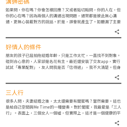
溝通密碼
如果問，你在嗎？你會怎樣回應？又或者貼切點問，你的人在，但
你的心在嗎？因為兩個人的溝通出現問題，通常都是彼此無心溝
通，更無心裝載對方的說話。於是，誤會就產生了。如聽漏了主要
的信息（簡單如「今天公司加班
好情人的條件
朋友的孩子已屆拍拖結婚年齡，只是工作太忙，一直找不到對象。
碰到合心意的，人家卻是名花有主。最近還安裝了交友app，實行
試試「專業配對」，友人問我是否「信得過」，我不大清楚。但身
邊的確有兩至三對好友夫妻
三人行
很多人問，夫妻結婚之後，太太還需要有閨蜜嗎？當然需要。這也
是給自己空間與Me Time的一種變奏。對於閨蜜，我最愛是「三人
行」。表面上，三個女人一個墟，但實際上，這才是一個健康的平
衡。在我的Whats