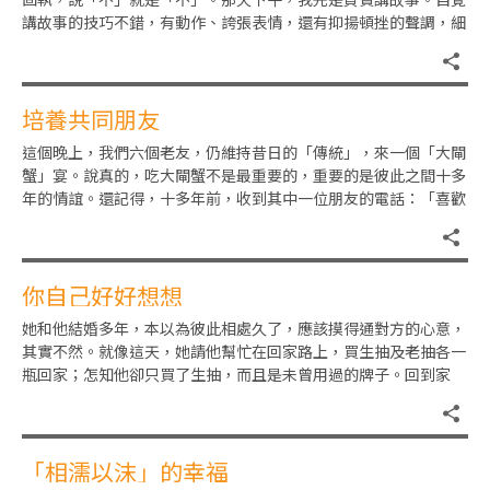
講故事的技巧不錯，有動作、誇張表情，還有抑揚頓挫的聲調，細
孫瞪大眼睛很專心地聆聽。「
培養共同朋友
這個晚上，我們六個老友，仍維持昔日的「傳統」，來一個「大閘
蟹」宴。說真的，吃大閘蟹不是最重要的，重要的是彼此之間十多
年的情誼。還記得，十多年前，收到其中一位朋友的電話：「喜歡
吃大閘蟹嗎？我約你們夫妻跟
你自己好好想想
她和他結婚多年，本以為彼此相處久了，應該摸得通對方的心意，
其實不然。就像這天，她請他幫忙在回家路上，買生抽及老抽各一
瓶回家；怎知他卻只買了生抽，而且是未曾用過的牌子。回到家
裡，她正忙著準備晚餐，一見到
「相濡以沫」的幸福