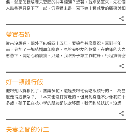
侶，就是怎樣培養夫妻間的共鳴相通？想著，就拿起筆來，先在個
人臉書專頁寫下了十感，仍意猶未盡，寫下這十種感受的觀察與細
節：1）懂你的就算不用言說，
藍寶石婚
從來沒想過，跟外子結婚四十五年，要搞些甚麼慶祝。直到半年
前，參加了一場結婚周年晚宴，見證著好友的歡樂，在他倆的大力
慫恿下，開始心頭癢癢。只是，我跟外子都工作忙碌，行程排得密
密的，何來空間籌備？怎曉得，
好一頓餞行飯
他跟她即將移民了，無論多忙，還是要跟他倆吃飯餞行的。「為甚
麼走得這樣急？」「本來也沒打算走的。但見到身邊不少像我四十
多歲，孩子正在唸小學的朋友都決定移民，我們也想試試。沒想
到，一申請就批了，感恩的是幾
夫妻之間的分工