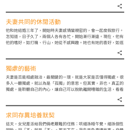
累……』把我氣死了。一
夫妻共同的休閒活動
他和她結婚三年了，開始時夫妻感情蠻親密的，會一起度假旅行。
怎知道，日子久了，兩個人各有各忙，開始漸行漸遠。現在，他有
他的嗜好，如打機、行山，她從不感興趣。她也有她的喜好，如逛
街購物、跳舞、約朋友喝下午
獨處的藝術
夫妻是否能相處融洽，最關鍵的ㄧ環，就是大家是否懂得獨處。很
多人一聽獨處，就以為是「孤獨」的意思。但其實，非也。真正的
獨處，是聆聽自己的內心，讓自己可以脫軌離開嘈雜的生活，看看
自己所面對的問題困境，是否
求同存異培養默契
這天，女兒差派給我們倆老艱難的任務：哄細孫睡午覺。細孫個性
固執，說「不」就是「不」。那天下午，我先是負責講故事。自覺