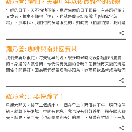
羅乃萱: 懼怕，夫妻中年以後最難學的課題
年輕的日子，天不怕地不怕，覺得生命的日子很長，有甚麼好怕？
又或者，根本不懂得「怕」，也就是廣東話所說「唔知驚字怎
寫」。那年代，我們怕的多是眼見的，如動物（怕貓怕狗，我則是
怕蛇），昆蟲與小動物（如蟑螂、
羅乃萱: 咖啡與南非國寶茶
我們夫妻都很忙，每天從早到晚，很多時候時間表都是排得滿滿
的。身邊的人就會問，你們倆有見面約會嗎？怎樣維持夫妻的溝通
關係？問得好。因為我們都愛喝咖啡跟茶，這兩類飲品就成為咱們
倆每天溝通的「熱線」。早上，
羅乃萱: 馬要停蹄了！
星期六那天，接了三個講座。一個在早上，兩個在下午，嘴巴沒停
過。就算下午兩場，中間有休息，我也沒有好好善用，還在跟人聊
天。結果，第二天（也就是星期天）的早上，身體在抗議了。一起
床，感覺天旋地轉，沒法站立