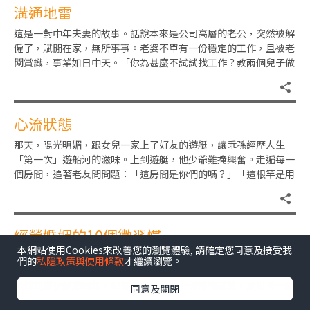
溝通地雷
這是一對中年夫妻的故事。話說本來是公司高層的老公，突然被解
僱了，賦閒在家，無所事事。老婆不單有一份穩定的工作，且被老
闆賞識，事業如日中天。「你為甚麼不試試找工作？教兩個兒子做
功課啊！」她見到老公這樣不
心流狀態
那天，陽光明媚，跟女兒一家上了好友的遊艇，讓乖孫經歷人生
「第一次」遊船河的滋味。上到遊艇，他少爺難掩興奮。走遍每一
個房間，追著老友問問題：「這房間是你們的嗎？」「這根竿是用
來怎麼用的？」（其實是魚竿）
經營婚姻的10個微習慣
本網站使用Cookies來改善您的瀏覽體驗, 請確定您同意及接受我
別以為結了婚，婚姻就穩固。人生不同的階段，會面對不同的衝
們的
私隱政策與使用條款
才繼續瀏覽。
擊、誘惑、挫敗，說到底，婚姻是需要雙方共同經營的。而經營不
是偶而慶祝結婚周年，記得對方生日買一份禮物就算，是每天一點
同意及關閉
一滴的用心經營，維繫彼此愛的