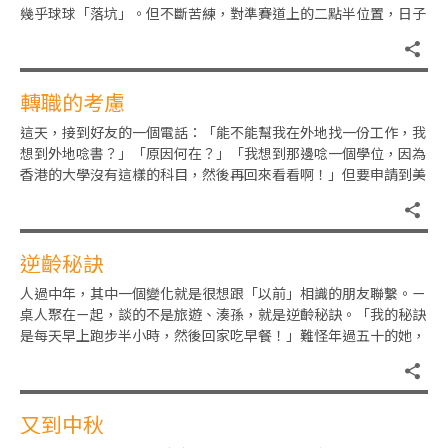
幾乎球球「落坑」。但不斷苦練，對準賽道上的二點半位置，日子
有功，補中全中都曾打過。還
轉職的考慮
這天，接到好友的一個電話：「能不能幫我在外地找一份工作，我
想到外地唸書？」「原因何在？」「我想到那邊唸一個學位，因為
香港的大學沒有這樣的科目，然後再回來看看啊！」但要申請到美
加唸書，真是談何容易？立刻
逆齡秘訣
人過中年，其中一個變化就是很想跟「以前」相識的朋友聯繫。ㄧ
桌人聚在ㄧ起，談的不是旅遊、湊孫，就是逆齡秘訣。「我的秘訣
是每天早上跑步半小時，然後回家吃早餐！」難怪年過五十的她，
身型這樣fit。「我沒空做
又到中秋