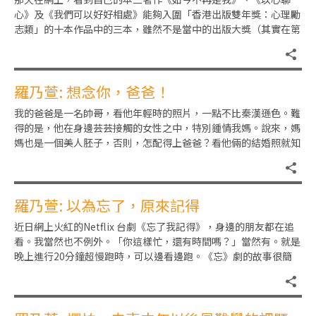
心》及《我們可以好好相處》能夠入圍「香港出版雙年獎：心理勵
志類」的十本作品中的三本，雖然不是當中的出版大獎（其實在第
三屆已經拿過，就是《知己莫若
羅乃萱: 想念你，爸爸！
我的爸爸是一名帥哥，看他年輕時的照片，一點不比秦漢遜色。難
得的是，他在身邊芸芸接觸的女性之中，特別鍾情我媽。說來，媽
媽也是一個美人胚子，否則，怎配得上爸爸？看他倆的結婚照就知
道他們真是郎才女貌，佳偶天
羅乃萱: 以為忘了，原來記得
近日網上火紅的Netflix 台劇《忘了我記得》，身邊的朋友都在追
看。我當然也不例外。「你這樣忙，還有時間嗎？」當然有。就是
晚上進行20分鐘超慢跑時，可以邊看邊跑。《忘》劇的故事很簡
單。脫口秀兼便利商