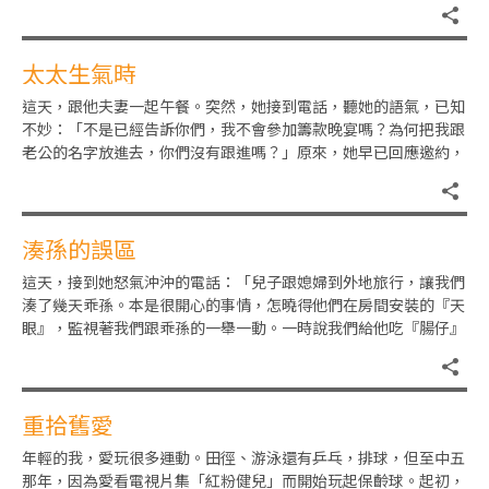
太太生氣時
這天，跟他夫妻一起午餐。突然，她接到電話，聽她的語氣，已知
不妙：「不是已經告訴你們，我不會參加籌款晚宴嗎？為何把我跟
老公的名字放進去，你們沒有跟進嗎？」原來，她早已回應邀約，
說不能參與。但對方卻說「收
湊孫的誤區
這天，接到她怒氣沖沖的電話：「兒子跟媳婦到外地旅行，讓我們
湊了幾天乖孫。本是很開心的事情，怎曉得他們在房間安裝的『天
眼』，監視著我們跟乖孫的一舉一動。一時說我們給他吃『腸仔』
不健康，一時又說跟他玩『捉
重拾舊愛
年輕的我，愛玩很多運動。田徑、游泳還有乒乓，排球，但至中五
那年，因為愛看電視片集「紅粉健兒」而開始玩起保齡球。起初，