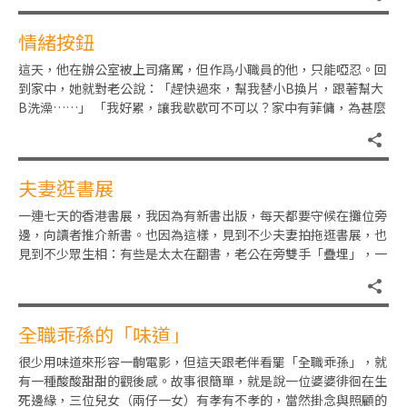
情緒按鈕
這天，他在辦公室被上司痛罵，但作爲小職員的他，只能啞忍。回
到家中，她就對老公說：「趕快過來，幫我替小B換片，跟著幫大
B洗澡……」 「我好累，讓我歇歇可不可以？家中有菲傭，為甚麼
偏要我幫忙……」 「我們
夫妻逛書展
一連七天的香港書展，我因為有新書出版，每天都要守候在攤位旁
邊，向讀者推介新書。也因為這樣，見到不少夫妻拍拖逛書展，也
見到不少眾生相：有些是太太在翻書，老公在旁雙手「疊埋」，一
於懶理。也有些是兵分兩路：
全職乖孫的「味道」
很少用味道來形容一齣電影，但這天跟老伴看罷「全職乖孫」，就
有一種酸酸甜甜的觀後感。故事很簡單，就是說一位婆婆徘徊在生
死邊緣，三位兒女（兩仔一女）有孝有不孝的，當然掛念與照顧的