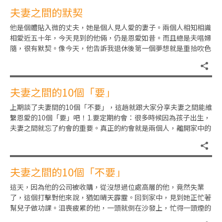
夫妻之間的默契
他是個體貼入微的丈夫，她是個人見人愛的妻子。兩個人相知相識
相愛近五十年，今天見到的他倆，仍是恩愛如昔。而且總是夫唱婦
隨，很有默契。像今天，他告訴我退休後第一個夢想就是重拾吹色
士風的樂趣。「沒想到，老婆
夫妻之間的10個「要」
上期談了夫妻間的10個「不要」，這趟就跟大家分享夫妻之間能維
繫恩愛的10個「要」吧！1.要定期約會：很多時候因為孩子出生，
夫妻之間就忘了約會的重要。真正的約會就是兩個人，離開家中的
柴米油鹽醬醋茶，兩口
夫妻之間的10個「不要」
這天，因為他的公司被收購，從沒想過位處高層的他，竟然失業
了，這個打擊對他來說，猶如晴天霹靂。回到家中，見到她正忙著
幫兒子做功課。沮喪疲累的他，一頭就倒在沙發上，忙得一頭煙的
她，根本沒留意老公的狀況。兒