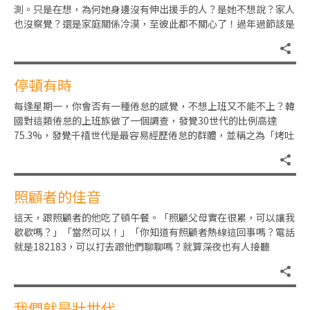
測。只是在想，為何她身邊沒有伸出援手的人？是她不想說？家人
也沒察覺？還是家庭關係冷漠，至彼此都不關心了！過年過節該是
一家團聚的好時光，但身邊也
停頓有時
每逢星期一，你會否有一種倦怠的感覺，不想上班又不能不上？韓
國對這類倦怠的上班族做了一個調查，發覺30世代的比例高達
75.3%，發覺千禧世代是最容易經歷倦怠的群體，並稱之為「烤吐
司症候群」。因為他們承受
照顧者的佳音
這天，跟照顧者的他吃了頓午餐。「照顧父母實在很累，可以讓我
歇歇嗎？」「當然可以！」「你知道有照顧者熱線這回事嗎？電話
就是182183，可以打去跟他們聊聊嗎？就算深夜也有人接聽
嗎？」「有啊！那是一條『2
我們就是壯世代