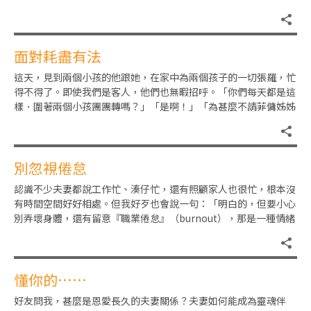
責任就落在女兒身上，兩個兒
面對耗盡有法
這天，見到兩個小孩的他跟她，在家中為兩個孩子的一切張羅，忙
得不得了。即使我們是客人，他們也無暇招呼。「你們每天都是這
樣．圍著兩個小孩團團轉嗎？」「是啊！」「為甚麼不請菲傭姊姊
幫忙？」「我們就是不想菲傭
別忽視倦怠
認識不少夫妻都說工作忙、湊仔忙，還有照顧家人也很忙，根本沒
有時間空間好好相處。但我好歹也會說一句：「明白的，但要小心
別弄壞身體，還有留意『職業倦怠』（burnout），那是一種情緒
化的狀態。」世界衞生
懂你的……
好友問我，甚麼是恩愛長久的夫妻關係？夫妻如何能成為靈魂伴