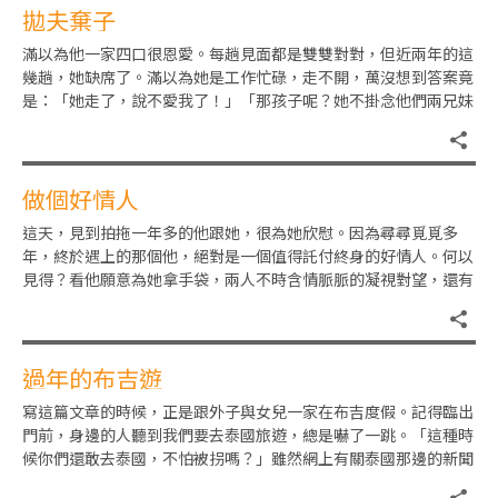
拋夫棄子
滿以為他一家四口很恩愛。每趟見面都是雙雙對對，但近兩年的這
幾趟，她缺席了。滿以為她是工作忙碌，走不開，萬沒想到答案竟
是：「她走了，說不愛我了！」「那孩子呢？她不掛念他們兩兄妹
嗎？」「她說孩子是我的，留
做個好情人
這天，見到拍拖一年多的他跟她，很為她欣慰。因為尋尋覓覓多
年，終於遇上的那個他，絕對是一個值得託付終身的好情人。何以
見得？看他願意為她拿手袋，兩人不時含情脈脈的凝視對望，還有
他接納這位「大頭蝦」小姐常常
過年的布吉遊
寫這篇文章的時候，正是跟外子與女兒一家在布吉度假。記得臨出
門前，身邊的人聽到我們要去泰國旅遊，總是嚇了一跳。「這種時
候你們還敢去泰國，不怕被拐嗎？」雖然網上有關泰國那邊的新聞
鬧得沸騰，但我們畢竟是布吉