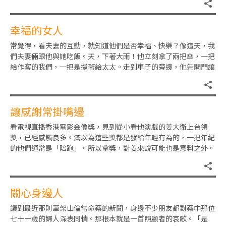
幸福的女人
常覺得，看夫妻的互動，就知道他們是否幸福、快樂？像這天，我
們夫妻倆跟他與她吃飯。天，下著大雨！他立刻拿了兩把傘，一把
給作客的我們，一把是撐著給太太。走到車子的旁邊，他先開門讓
太太上座，然後撐著傘讓我倆
讓感謝常掛嘴邊
看電視直播香港電影金像獎，見到從小看他演戲的姜大衛上台領
獎，已經感觸良多。滿以為這些獎都是發給年輕有為的，一把年紀
的他們通常是「陪跑」。所以拿獎，對姜來說可能也是意料之外。
在鏡頭前，看見他與太太李琳琳
關心身邊人
讀到最近那則筆架山倫常命案的新聞，身邊不少朋友都對案中那位
七十一歲的婦人深表同情。那根本就是一首照顧者的哀歌。「是