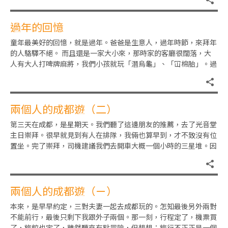
過年的回憶
童年最美好的回憶，就是過年。爸爸是生意人，過年時節，來拜年
的人駱驛不絕。 而且還是一家大小來，那時家的客廳很闊落，大
人有大人打啤牌麻將，我們小孩就玩「潛烏龜」、「冚棉胎」。過
年最愛的食品就是年糕，椰汁
兩個人的成都遊（二）
第三天在成都，是星期天。我們聽了這邊朋友的推薦，去了光音堂
主日崇拜。很早就見到有人在排隊，我倆也算早到，才不致沒有位
置坐。完了崇拜，司機建議我們去開車大概一個小時的三星堆。因
為老公說那兒有值得看的「生
兩個人的成都遊（ㄧ）
本來，是早早約定，三對夫妻一起去成都玩的。怎知最後另外兩對
不能前行，最後只剩下我跟外子兩個。那一刻，行程定了，機票買
了，旅館也定了，雖然聽來有點冒險，但想想：旅行不正正是一個