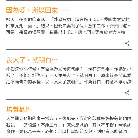
因為愛，所以回來……
那天，接到他的電話：「外母有病，現在進了ICU，我跟太太要趕
回來見她一面。」結果，他們夫妻請了假，放下工作，齊齊回港。
可是，岳母病情反覆，進進出出ICU，讓他們夫妻疲於奔命。這
天，終於約到可以喝一杯咖
長大了，就明白…
不知道你小時候，有否聽過父母這句話：「現在這些事，你還是小
孩子，不能告訴你。到一天你長大了，就明白！」原來這是父母愛
把不願告知的事情，以「長大了就明白」作為藉口，特意不讓小孩
子知道。但單純的咱們，卻相
培養韌性
人生難以預期的事十常八九。像那天，我家的菲傭姊姊按著額頭跟
我說：「頭很暈，不能工作！」原來是她的「耳水不平衡」老毛病
發作，要休息一天。心想：可以打電話給女兒，到她家吃晚餐啊！
怎料電話打通，她那邊廂卻說