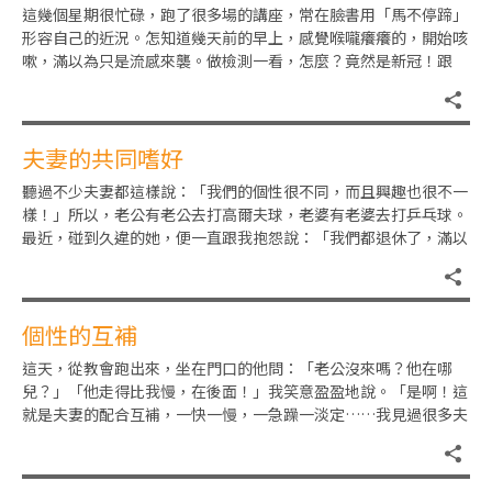
這幾個星期很忙碌，跑了很多場的講座，常在臉書用「馬不停蹄」
形容自己的近況。怎知道幾天前的早上，感覺喉嚨癢癢的，開始咳
嗽，滿以為只是流感來襲。做檢測一看，怎麼？竟然是新冠！跟
著，忙於通知各方：講座取消，
夫妻的共同嗜好
聽過不少夫妻都這樣說：「我們的個性很不同，而且興趣也很不一
樣！」所以，老公有老公去打高爾夫球，老婆有老婆去打乒乓球。
最近，碰到久違的她，便一直跟我抱怨說：「我們都退休了，滿以
為那時他工作忙，沒空陪我。
個性的互補
這天，從教會跑出來，坐在門口的他問：「老公沒來嗎？他在哪
兒？」「他走得比我慢，在後面！」我笑意盈盈地說。「是啊！這
就是夫妻的配合互補，一快一慢，一急躁一淡定……我見過很多夫
妻都是如此啊！」真是智者之言