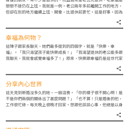
戀戀不捨仍在上班。我就是一例。老公兩年多前離開工作的地方，
但卻在別的地方繼續上班、開會，比退休前更忙。這是好事。因為
身邊不少姊妹都跟我抱怨，說
幸福為何物？
這陣子跟家長聊天，她們最多提到的四個字，就是「快樂、幸
福」。「我只渴望孩子能快樂成長！」「我渴望退休的老公能多跟
我聊天，我就會感覺幸福多了！」原來，快樂跟幸福扔是這世代家
庭所追求的。難怪美國哈佛大學最
分享內心世界
這天見到新婚沒多久的她，一臉沮喪。「你的樣子很不開心啊！是
不是你們兩個的關係出了甚麼問題？」「也不算！只是婚後的他，
工作很忙碌，每天晚上很晚才回家。想跟他談談心事，他總是以身
體疲累推搪，好像不愛跟我聊