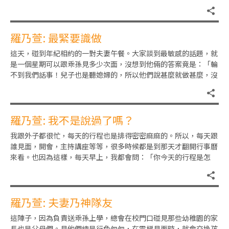
春期剛十八歲的她，跟我抱
羅乃萱: 最緊要識做
這天，碰到年紀相約的一對夫妻午餐。大家談到最敏感的話題，就
是一個星期可以跟乖孫見多少次面，沒想到他倆的答案竟是：「輪
不到我們話事！兒子也是聽媳婦的，所以他們說甚麼就做甚麼，沒
意見！」哈哈！這個答案我聽
羅乃萱: 我不是說過了嗎？
我跟外子都很忙，每天的行程也是排得密密麻麻的。所以，每天跟
誰見面，開會，主持講座等等，很多時候都是到那天才翻開行事曆
來看。也因為這樣，每天早上，我都會問：「你今天的行程是怎
樣？」只是問了，不等於記得。
羅乃萱: 夫妻乃神隊友
這陣子，因為負責送乖孫上學，總會在校門口碰見那些幼稚園的家
長也是父母們。見他們總是行色匆匆，在電梯見面時，就會交換孩