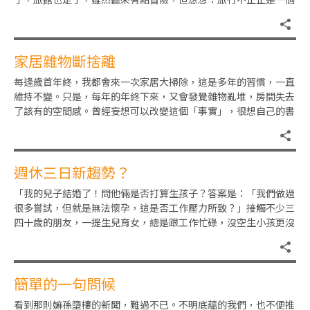
冒險旅程嗎？就決定：去！朋
家居雜物斷捨離
每逢歲首年終，我都會來一次家居大掃除，這是多年的習慣，一直
維持不變。只是，每年的年終下來，又會發覺雜物亂堆，房間失去
了該有的空間感。曾經妄想可以改變這個「事實」，很想自己的書
房，像電視劇裡的主角房間般
週休三日新趨勢？
「我的兒子結婚了！問他倆是否打算生孩子？答案是：「我們做過
很多嘗試，但就是無法懷孕，這是否工作壓力所致？」接觸不少三
四十歲的朋友，一提生兒育女，總是跟工作忙碌，沒空生小孩更沒
空照顧扯上關係。雖然我曾苦
簡單的一句問候
看到那則嫲孫墮樓的新聞，難過不已。不明底蘊的我們，也不便推