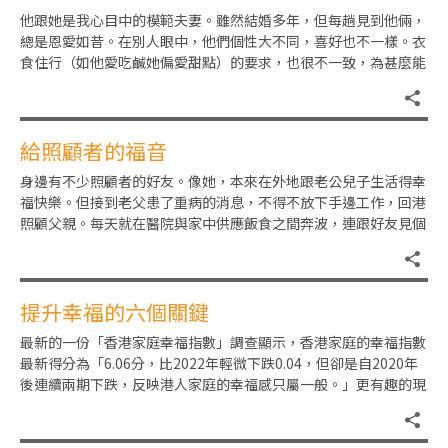
他跟她是我心目中的模範夫妻。雖然結婚多年，但每趟見到他倆，
總是恩愛如昔。在別人眼中，他們個性大不同，喜好也不一樣。衣
食住行（如他愛吃鹹她偏愛甜點）的要求，也很不一致，為甚麼能
相處融洽，恩愛有加呢？「大
給照顧者的福音
身邊有不少照顧者的好友。像她，本來在外地跟老公兒子生活得幸
福快樂。但接到老父患了重病的消息，不得不放下手邊工作，回港
照顧父親。每天就在醫院與家中供應飯食之間奔波，連跟好友見個
面吃頓飯的機會也沒有。像他
提升幸福的六個關鍵
最新的一份「香港家庭幸福指數」調查顯示，香港家庭的幸福指數
最新得分為「6.06分，比2022年輕微下跌0.04，但卻是自2020年
後連續兩期下跌，反映港人家庭的幸福感只屬一般。」更有趣的現
象是：高收入