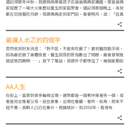
還記得那年中秋，我跟姊姊帶著孩子在爸爸媽媽家團圓。那是爸媽
家經歷了一場大火後歷劫重生的家庭聚會。還記得那個晚上，孫兒
都在玩燈籠吃月餅，我跟媽媽走到家門前，看著明月，說：「這真
是一個花好月圓的晚上。」沒
最讓人忐忑的四個字
突然收到好友消息：「對不起，不能來吃飯了！要到醫院動手術，
因為最近做了身體檢查，醫生說我的肝指數出了問題，最後發現是
癌症第四期啊……」放下了電話，我跟外子都愣住了。幾個星期前
見她仍是好端端的，還說約我
AA人生
在街上，留意到很多輪椅出現。通常都是一個老伴推著另一個，或
者是兒女推著父母。這些景象，出現在餐廳、會所、街角，原來不
經不覺，高齡人口已在暴升。根據統計，到2050年，香港有
40.6%人口為65歲或以上