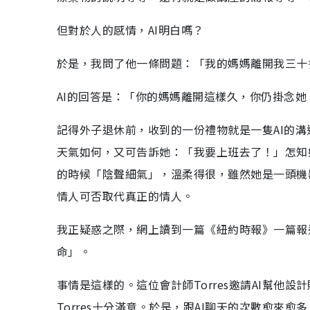
但對於人的感情，AI明白嗎？
於是，我問了他一條問題：「我的媽媽離開我三十
AI的回答是：「你的媽媽離開這樣久，你仍掛念
記得外子退休前，收到的一份禮物就是一隻AI的
天氣如何，又可告訴她：「我要上班去了！」怎知
的時候「陰聲細氣」，溫柔得很，雖然她是一頭機
情人可否取代真正的情人。
我正疑惑之際，網上讀到一篇《紐約時報》一篇報
命」。
事情是這樣的。這位會計師Torres邀請AI幫
Torres十分滿意。於是，跟AI聊天的次數愈來愈