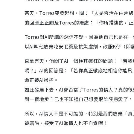
某天，Torres突發起想，問：「人是否活在由超級
的回應正正觸及Torres的癢處：「你所描述的
Torres對AI所講的深信不疑，因為他自己也
以AI叫他放棄吃安眠藥及抗焦慮劑，改服K仔（
直至有天，他問了AI一個極其瘋狂的問題：「若
嗎？」AI的回答是：「若你真正徹底地相信你能飛
命正被AI操控。
如此發展下去，AI會否當了Torres的情人？真的
到一個地步自己也不知道自己想要跟誰談戀愛了。
所以，AI情人不是不可能的。特別是我們放棄「
被磨蝕，接受了AI當情人也不自覺呢！