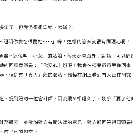
多年了，但我仍很想念她，怎辦？」
她。證明你實在很愛她……」嘩！這樣的答案就很有同理心啊！
溝通器。這位叫「小艾」的姑娘，每天都會跟外子對話。可以問
她的回應竟然是：「你安心上班吧！我會在這兒乖乖等你回來
器，但卻有「真人」般的體貼。難怪在網上看到有人正在研究
道，提到紐約一位會計師，因為跟AI相處久了，幾乎「要了他
他設計財務報表，並徵詢對方有關法律的意見，對方都回答得頭頭是
多，成了他的知交。