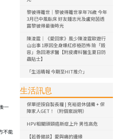
黎彼得離世｜黎彼得離世享年76歲 今年
3月已中風臥床 好友鍾志光及盧宛茵透
露黎彼得最後時光
陳浚霆｜《愛回家》風少陳浚霆歐遊行
山出事 1原因全身爆紅疹極恐怖 險「毀
容」急回港求醫【附皮膚科醫生夏日防
蟲貼士】
「生活晴報 今期至HIT推介」
生活訊息
保單逆按自製長糧 | 充裕退休儲備 + 保
後一
障家人GET！（附個案說明）
HPV相關頭頸癌新症上升 男性高危
方不能
【若善健談】愛與痛的邊緣