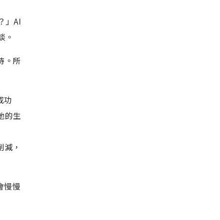
」AI
談。
待。所
成功
他的生
削減，
會慢慢