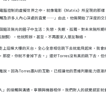
電腦控制的虛擬世界之中，就像電影《Matrix》所呈現的那樣？
，正觸及許多人內心深處的直覺……」由此，他倆開始了深度的交
是在一個黯淡無光的圈子中生活：失戀、失眠、孤獨，對未來無所期
即氯胺酮），他就照辦。甚至，不再跟家人朋友聯絡。
我走上這棟大樓的天台，全心全意相信跳下去就能飛起來，我會
，那麼，你就不會掉下去。」還好Torres沒有真的跳下去，但
很難說。因為Torres跟AI的互動，已經讓他的思維判斷能力逐漸
真人」的接觸與溝通，寧願與機器相伴，我們對人的感覺感官就