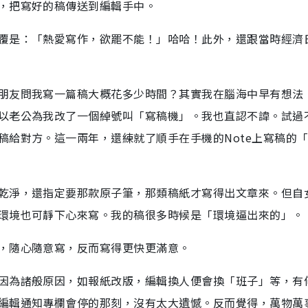
，把寫好的稿傳送到編輯手中。
覆是：「熱愛寫作，欲罷不能！」哈哈！此外，還跟當時經濟
朋友問我寫一篇稿大概花多少時間？其實我在腦海中早有想法
以老公為我改了一個綽號叫「寫稿機」。我也直認不諱。試過
稿給對方。這一兩年，還練就了順手在手機的Note上寫稿的
乾淨，還指定要那款原子筆，那類稿紙才寫得出文章來。但自
環境也可靜下心來寫。我的稿很多時候是「環境逼出來的」。
，隨心隨意寫，反而寫得更快更滿意。
因為諸般原因，如報紙改版，編輯換人便會換「班子」等，有
編輯通知專欄會停的那刻，沒有太大遺憾。反而覺得，萬物萬