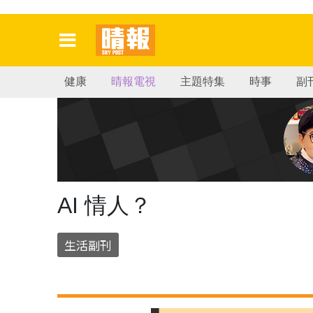
健康
晴報電視
主題特集
時事
副
AI 情人？
生活副刊