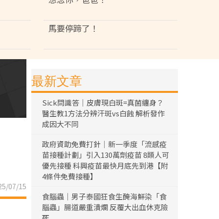
馬要停蹄了！
最新文章
Sick問識答｜皮膚現白斑=真菌纏身？
醫生教1方法分辨汗斑vs白蝕 解析發作
成因大不同
政府資助免費打針｜新一季度「流感疫
苗接種計劃」引入130萬劑疫苗 8類人可
優先接種 科興疫苗最快月底先到港【附
4條件免費接種】
5/07/15
食腦蟲｜男子泰國狂食生醃海鮮染「食
腦蟲」腸道嚴重潰爛 反覆大出血休克險
死