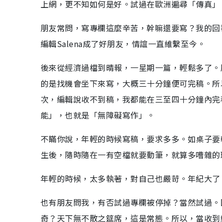
上網，更不知如何是好。試過在歐洲遍尋「傳真」
朋友常問，寫專欄這麼辛苦，幹嘛還要寫？我的回
編輯Salena成了好朋友，情誼一直維繫至今。
後來從經濟過檔到晴報，一星期一篇，輕鬆多了。
的是找機會坐下來寫，大概三十分鐘便可完稿。所
次，編輯說收不到稿，我都能在三至四十分鐘內完
能」，也就是「無障礙寫作」。
不瞞你說，年輕的時候寫稿，要求多多。如桌子要
生後，隨時隨在一有空檔就要動筆，就算多嘈雜的
年輕的時候，太多執著，對自己也嚴苛。年紀大了
也有朋友問我，有否試過專欄被停掉？當然試過。
奇？天下無不散之筵席，這是常態。所以，當收到