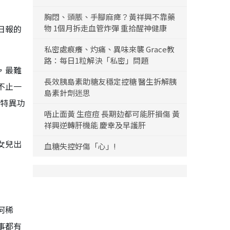
胸悶、頭脹、手腳麻痺？黃祥興不靠藥
日報的
物 1個月拆走血管炸彈 重拾醒神健康
私密處痕癢、灼痛、異味來襲 Grace教
路：每日1粒解決「私密」問題
，最難
長效胰島素助糖友穩定控糖 醫生拆解胰
不止一
島素針劑迷思
「特異功
唔止面黃 生痘痘 長期攰都可能肝損傷 黃
祥興逆轉肝機能 慶幸及早護肝
女兒出
血糖失控好傷「心」!
何稀
事都有