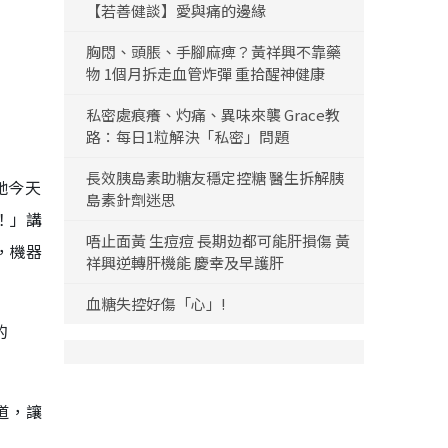
【若善健談】愛與痛的邊緣
胸悶、頭脹、手腳麻痺？黃祥興不靠藥
物 1個月拆走血管炸彈 重拾醒神健康
私密處痕癢、灼痛、異味來襲 Grace教
路：每日1粒解決「私密」問題
長效胰島素助糖友穩定控糖 醫生拆解胰
她今天
島素針劑迷思
！」講
唔止面黃 生痘痘 長期攰都可能肝損傷 黃
，機器
祥興逆轉肝機能 慶幸及早護肝
血糖失控好傷「心」!
的
道，讓