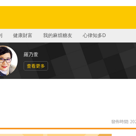
刊
健康財富
我的麻煩糖友
心律知多D
羅乃萱
查看更多
發佈時間: 202