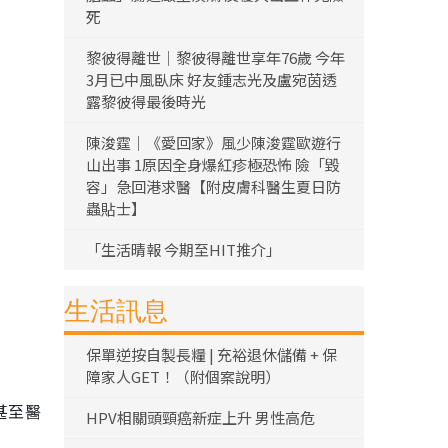
死
黎彼得離世｜黎彼得離世享年76歲 今年
3月已中風臥床 好友鍾志光及盧宛茵透
露黎彼得最後時光
陳浚霆｜《愛回家》風少陳浚霆歐遊行
山出事 1原因全身爆紅疹極恐怖 險「毀
容」急回港求醫【附皮膚科醫生夏日防
蟲貼士】
「生活晴報 今期至HIT推介」
生活訊息
保單逆按自製長糧 | 充裕退休儲備 + 保
障家人GET！（附個案說明）
甚至醫
HPV相關頭頸癌新症上升 男性高危