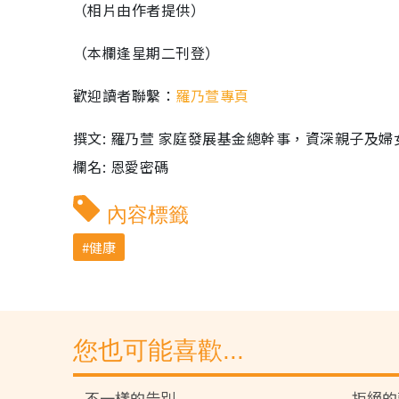
（相片由作者提供）
（本欄逢星期二刊登）
歡迎讀者聯繫：
羅乃萱專頁
撰文: 羅乃萱 家庭發展基金總幹事，資深親子及
欄名: 恩愛密碼
內容標籤
健康
您也可能喜歡...
不一樣的告別
拒絕的