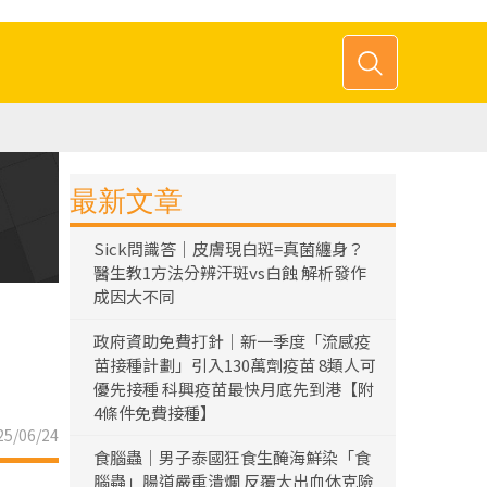
最新文章
Sick問識答｜皮膚現白斑=真菌纏身？
醫生教1方法分辨汗斑vs白蝕 解析發作
成因大不同
政府資助免費打針｜新一季度「流感疫
苗接種計劃」引入130萬劑疫苗 8類人可
優先接種 科興疫苗最快月底先到港【附
4條件免費接種】
5/06/24
食腦蟲｜男子泰國狂食生醃海鮮染「食
腦蟲」腸道嚴重潰爛 反覆大出血休克險