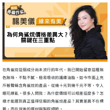
在角鯊烷這個成分尚未流行的年代，我已開始留意這種無
色無味、不黏不膩、極易吸收的護膚油脂。如今市面上充
斥著聲稱含角鯊烷的產品，從幾十元到幾千元不等，令人
眼花繚亂。很多人問我：為什麼價錢可以相差這麼多？怎
樣才能選到真正值得信賴的角鯊烷產品？其實差異不在標
籤，而在背後的選材與製程細節。