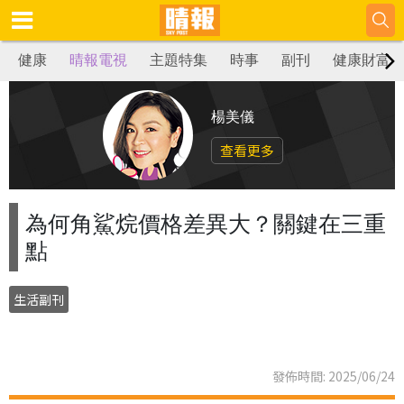
健康
晴報電視
主題特集
時事
副刊
健康財富
楊美儀
查看更多
為何角鯊烷價格差異大？關鍵在三重
點
生活副刊
發佈時間: 2025/06/24