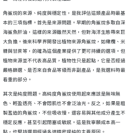
角鯊烷的來源、純度與穩定性，是我評估這類產品時最基
本的三項指標。首先是來源問題。早期的角鯊烷多取自深
海鯊魚肝油，這樣的來源雖然天然，但對海洋生態帶來巨
大負擔。後來科學界開發出植物來源角鯊烷，如橄欖、米
糠與甘蔗等，的確為這個產業提供了更可持續的選項。但
植物來源並不代表高品質，植物性只是起點，它是否經過
嚴格篩選、是否來自食品等級而非副產品，是我選料時最
看重的部分。
其次是純度問題。高純度角鯊烷使用起來應該是無味無
色、輕盈透亮、不會悶肌也不會泛油光。反之，如果是粗
製濫造的角鯊烷，不但吸收慢，還容易與其他成分產生不
穩定反應，甚至引起閉塞或敏感。這是我寧願成本高一
點，也堅持選用經過多道精密提純的主要原因。