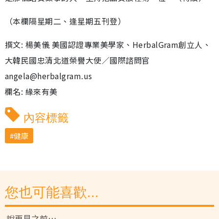
（本欄隔星期二、逢星期五刊登）
撰文: 楊美儀 美國認證專業美學家、HerbalGram創立人、
大韓民國忠清北道榮譽大使／國際諮問官
angela@herbalgram.us
欄名: 緣來有美
內容標籤
健康
您也可能喜歡...
說再見之前…