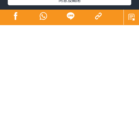
同意及關閉
這是我人生中第一個報章專欄。很感恩有這個機會，讓我
的文字被看見。
多年來寫專欄、出書，累積的不只是文字技巧，更是對生
命的感受力，還有一種在東方文化底蘊下養成的柔韌與堅
持。每當我埋首寫稿，都深深感受到中文的力量——那種源
自歷史、文化與情感的厚度。中文能用最少的字，道出最
多的情。它擅長含蓄與留白，越是不說破，越能觸動人
心。
一個詞可以有多重意義，「沉淪」、「底線」、「坦然」
這些字，不只是詞彙，更是一個人的信仰與人生姿態。由
衷感恩中文是我的母語。
小時候，我好自閉，自知並不是說故事的高手，但相信能