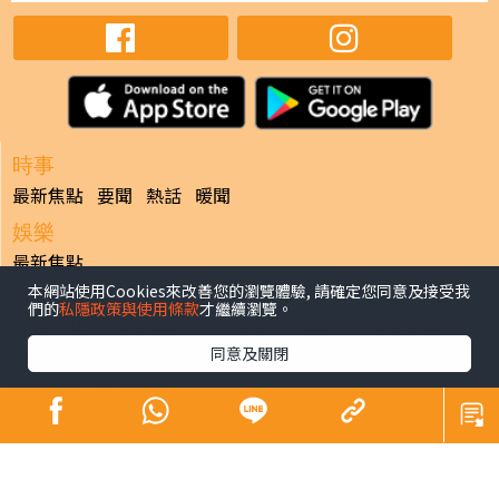
時事
最新焦點
要聞
熱話
暖聞
娛樂
最新焦點
本網站使用Cookies來改善您的瀏覽體驗, 請確定您同意及接受我
健康
們的
私隱政策與使用條款
才繼續瀏覽。
最新焦點
飲食及運動
生活健康
中醫養生
腫瘤及癌症
同意及關閉
心臟健康
腸胃保健
兒科百問
女性疾病
老人病
皮膚護理
更多專題
寵物
最新焦點
副刊