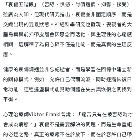
「哀傷五階段」（否認、憤怒、討價還價、抑鬱、接受）
雖廣為人知，但現代研究指出，哀傷並非固定順序，而是
交織出現的混亂狀態。神經科學研究也發現，喪親者的大
腦島葉與前扣帶皮層會因思念而活化，與生理性的心痛感
相關，這解釋了為何心碎不僅是比喻，而是真實的生理反
應。
健康的哀傷調適並非忘記逝者，而是學習在回憶中建立新
的關係模式。例如，允許自己偶爾流淚，同時逐漸恢復日
常功能，這種擺盪模式能幫助個體在失去與恢復之間找到
平衡。
心理治療師Viktor Frankl曾說：「痛苦只有在被否認時才
會成為病態。」哀傷不是需要解決的問題，而是生命重組
的必經之路。真正的療癒不在於放下，而在於容許自己帶