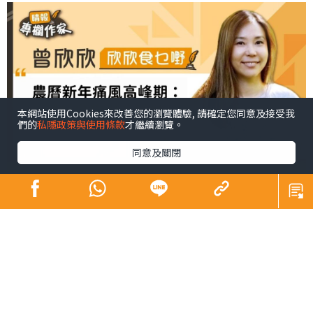
本網站使用Cookies來改善您的瀏覽體驗, 請確定您同意及接受我
們的
私隱政策與使用條款
才繼續瀏覽。
同意及關閉
過年美食佳餚，樣樣都想嘗一口，但對於痛風朋友來說，
則要特別注意。年糕、糖果、魚蝦蟹等賀年美食，對痛風
患者來說，有時或是誘發元兇。過年期間痛風患者可留意
以下4款容易讓痛風復發的食物。