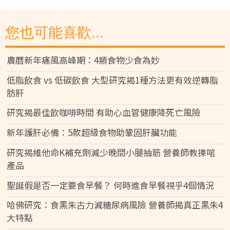
您也可能喜歡...
農曆新年痛風高峰期：4類食物少食為妙
低脂飲食 vs 低碳飲食 大型研究揭1種方法更有效逆轉脂
肪肝
研究揭最佳飲咖啡時間 有助心血管健康降死亡風險
新年護肝必備：5款超級食物助鞏固肝臟功能
研究揭維他命K補充劑減少晚間小腿抽筋 營養師教揀啱
產品
聖誕假是否一定要食早餐？ 何時進食早餐視乎4個情況
哈佛研究：食黑朱古力減糖尿病風險 營養師揭真正黑朱4
大特點