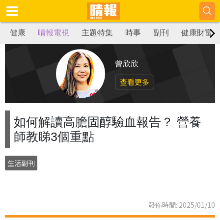
健康
晴報電視
主題特集
時事
副刊
健康財富
曾欣欣
查看更多
如何解讀高膽固醇驗血報告？ 營養
師教睇3個重點
生活副刊
發佈時間: 2025/01/10