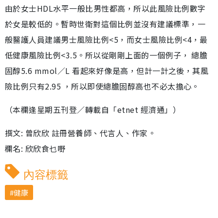
由於女士HDL水平一般比男性都高，所以此風險比例數字
於女是較低的。暫時世衛對這個比例並沒有建議標準，一
般醫護人員建議男士風險比例<5，而女士風險比例<4，最
低健康風險比例<3.5。所以從剛剛上面的一個例子， 總膽
固醇5.6 mmol／L 看起來好像是高，但計一計之後，其風
險比例只有2.95 ，所以即使總膽固醇高也不必太擔心。
（本欄逢星期五刊登／轉載自「etnet 經濟通」）
撰文: 曾欣欣 註冊營養師、代言人、作家。
欄名: 欣欣食乜嘢
內容標籤
健康