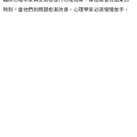
時刻。當他們的問題愈漸改善，心理學家必須慢慢放手，
讓他們獨自面對未來的挑戰。
這次他也不例外；不過，同時他也很害怕離別。道別一直
是他心中揮之不去的議題，過去多次經歷親密關係的破
裂，總是在結束之前伴隨著激烈的爭吵，又或是無聲無息
的消失，讓他感到被拋棄和孤獨。這些經歷使得他對於道
別充滿了恐懼與不安，甚至逐漸將自己封閉，不願再開展
任何長期的關係。
在整個心理治療中，我讓他好好為意自己如何被過去的創
傷影響，重新學習與人建立健康的界線與關係。為了讓他
更好地準備，我特意預留了更多的時間來預告治療的完
結。然而，當他聽到即將離別的消息時，眼淚再次流下，
他感到又要面對這個殘酷的現實。