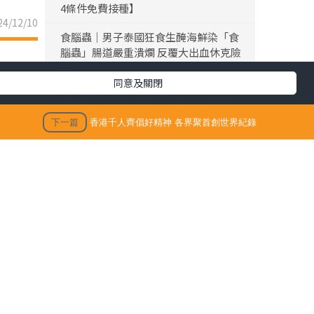
4條件免費接種】
4/12/10
食腦蟲｜男子泰國狂食生醃海鮮染「食
腦蟲」腸道嚴重潰爛 反覆大出血休克險
死
同意及關閉
黎彼得離世｜黎彼得離世享年76歲 今年
3月已中風臥床 好友鍾志光及盧宛茵透
下一篇
香港千人齊倡好精神 各界聚首創世界紀錄
露黎彼得最後時光
陳浚霆｜《愛回家》風少陳浚霆歐遊行
山出事 1原因全身爆紅疹極恐怖 險「毀
容」急回港求醫【附皮膚科醫生夏日防
蟲貼士】
「生活晴報 今期至HIT推介」
生活訊息
保單逆按自製長糧 | 充裕退休儲備 + 保
健康尤