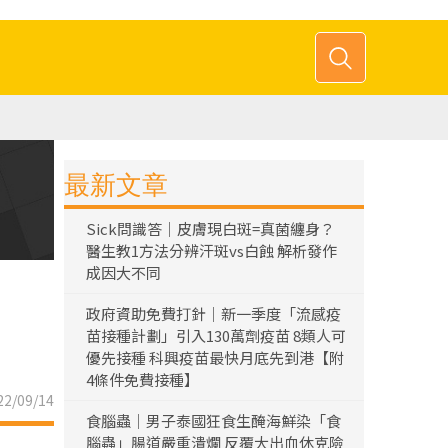
最新文章
Sick問識答｜皮膚現白斑=真菌纏身？
醫生教1方法分辨汗斑vs白蝕 解析發作
成因大不同
政府資助免費打針｜新一季度「流感疫
苗接種計劃」引入130萬劑疫苗 8類人可
優先接種 科興疫苗最快月底先到港【附
4條件免費接種】
2/09/14
食腦蟲｜男子泰國狂食生醃海鮮染「食
腦蟲」腸道嚴重潰爛 反覆大出血休克險