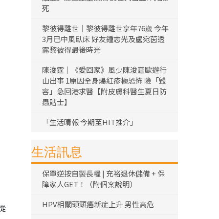
死
黎彼得離世｜黎彼得離世享年76歲 今年
3月已中風臥床 好友鍾志光及盧宛茵透
露黎彼得最後時光
陳浚霆｜《愛回家》風少陳浚霆歐遊行
山出事 1原因全身爆紅疹極恐怖 險「毀
容」急回港求醫【附皮膚科醫生夏日防
蟲貼士】
「生活晴報 今期至HIT推介」
生活訊息
保單逆按自製長糧 | 充裕退休儲備 + 保
障家人GET！（附個案說明）
HPV相關頭頸癌新症上升 男性高危
從