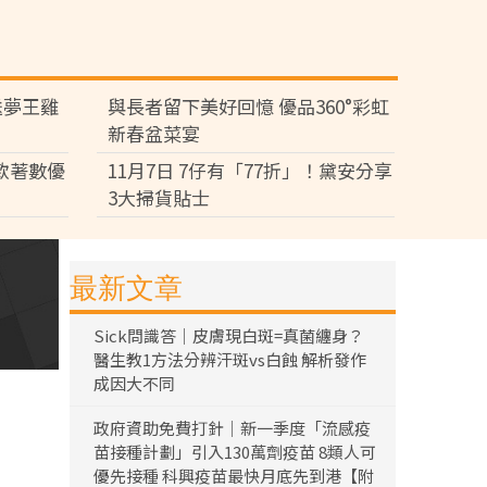
送夢王雞
與長者留下美好回憶 優品360°彩虹
新春盆菜宴
多款著數優
11月7日 7仔有「77折」！黛安分享
3大掃貨貼士
最新文章
Sick問識答｜皮膚現白斑=真菌纏身？
醫生教1方法分辨汗斑vs白蝕 解析發作
成因大不同
政府資助免費打針｜新一季度「流感疫
苗接種計劃」引入130萬劑疫苗 8類人可
優先接種 科興疫苗最快月底先到港【附