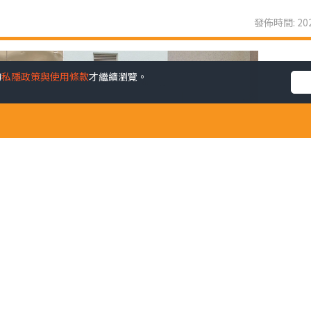
發佈時間: 202
的
私隱政策與使用條款
才繼續瀏覽。
係我們未來幸福嘅所在。芸芸幸福感範疇之中，黛安認為精神