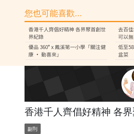
您也可能喜歡...
香港千人齊倡好精神 各界聚首創世
去百佳
界紀錄
可以無
優品 360° x 鳳溪第一小學「關注健
低至5
康 • 動喜來」
盆菜
香港千人齊倡好精神 各
副刊