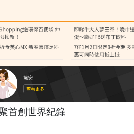
Shopping送環保百便袋 仲
即睇牛大人夢王祭！晚市
限換新！
蛋～讚好FB送布丁飲料
8折食美心MX 新春喜嚐足料
7仔1月2日限定8折今期 
惠可同時使用抵上抵
黛安
查看更多
界聚首創世界紀錄