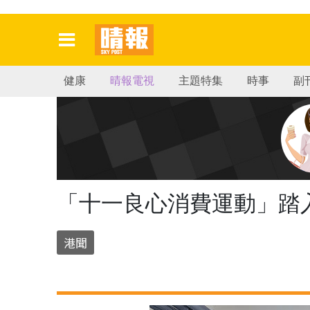
健康
晴報電視
主題特集
時事
副
「十一良心消費運動」踏入
港聞