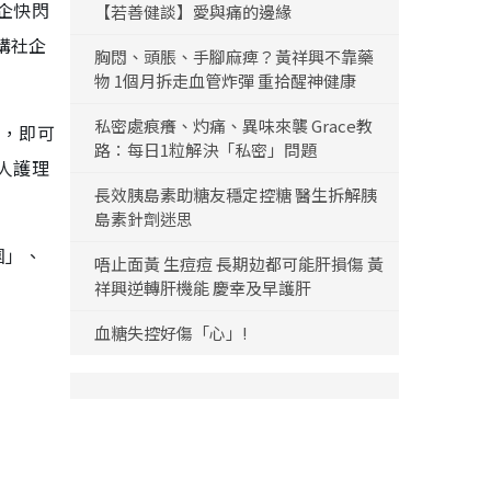
企快閃
【若善健談】愛與痛的邊緣
購社企
胸悶、頭脹、手腳麻痺？黃祥興不靠藥
物 1個月拆走血管炸彈 重拾醒神健康
私密處痕癢、灼痛、異味來襲 Grace教
費，即可
路：每日1粒解決「私密」問題
人護理
長效胰島素助糖友穩定控糖 醫生拆解胰
島素針劑迷思
團」、
唔止面黃 生痘痘 長期攰都可能肝損傷 黃
祥興逆轉肝機能 慶幸及早護肝
血糖失控好傷「心」!