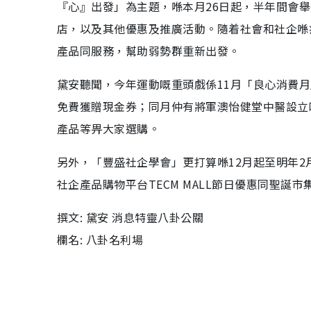
『心』出發」為主題，喺本月26日起，半年間會
店，以及其他優惠及推廣活動。隨着社會和社企喺
產品同服務，幫助弱勢群重新出發。
黛安聽聞，今年運動嘅重頭戲係11月「良心消費月
免費獲贈現金券；同月仲有將軍澳怡健堂中醫設立
產品等畀大家選購。
另外，「豐盛社企學會」更打算喺12月起至明年
社企產品購物平台TECM MALL節日優惠同聖誕
撰文: 黛安 消息特靈八卦公關
欄名: 八卦名利場