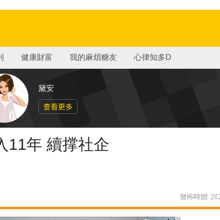
刊
健康財富
我的麻煩糖友
心律知多D
黛安
查看更多
11年 續撑社企
發佈時間: 202