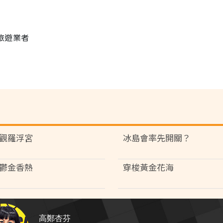
的旅遊業者
觀羅浮宮
冰島會率先開關？
鬱金香熱
穿梭黃金花海
高鄭杏芬