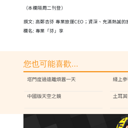
（本欄隔周二刊登）
撰文: 高鄭杏芬 專業旅運CEO；資深、充滿熱誠
欄名: 專業「芬」享
您也可能喜歡...
塔門度過遠離煩囂一天
綫上參
中國版天空之鏡
土耳其