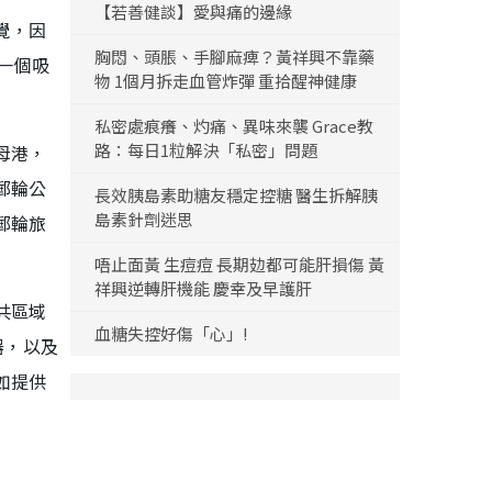
【若善健談】愛與痛的邊緣
覺，因
胸悶、頭脹、手腳麻痺？黃祥興不靠藥
是一個吸
物 1個月拆走血管炸彈 重拾醒神健康
私密處痕癢、灼痛、異味來襲 Grace教
路：每日1粒解決「私密」問題
母港，
郵輪公
長效胰島素助糖友穩定控糖 醫生拆解胰
島素針劑迷思
郵輪旅
唔止面黃 生痘痘 長期攰都可能肝損傷 黃
祥興逆轉肝機能 慶幸及早護肝
共區域
血糖失控好傷「心」!
器，以及
如提供