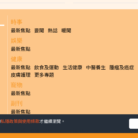
時事
最新焦點
要聞
熱話
暖聞
娛樂
最新焦點
健康
最新焦點
飲食及運動
生活健康
中醫養生
腫瘤及癌症
皮膚護理
更多專題
寵物
最新焦點
副刊
最新焦點
的
私隱政策與使用條款
才繼續瀏覽。
日報
揭頁版
港聞
財經/地產
中國/國際
娛樂
Healthy Life