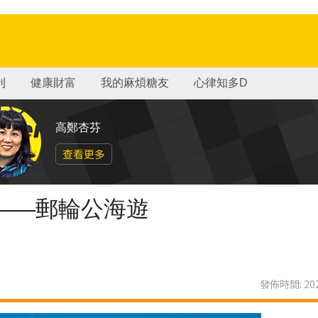
刊
健康財富
我的麻煩糖友
心律知多D
高鄭杏芬
查看更多
——郵輪公海遊
發佈時間: 202