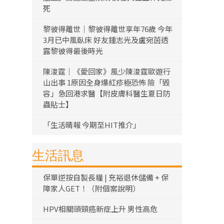
死
黎彼得離世｜黎彼得離世享年76歲 今年
3月已中風臥床 好友鍾志光及盧宛茵透
露黎彼得最後時光
陳浚霆｜《愛回家》風少陳浚霆歐遊行
山出事 1原因全身爆紅疹極恐怖 險「毀
容」急回港求醫【附皮膚科醫生夏日防
蟲貼士】
「生活晴報 今期至HIT推介」
生活訊息
保單逆按自製長糧 | 充裕退休儲備 + 保
障家人GET！（附個案說明）
HPV相關頭頸癌新症上升 男性高危