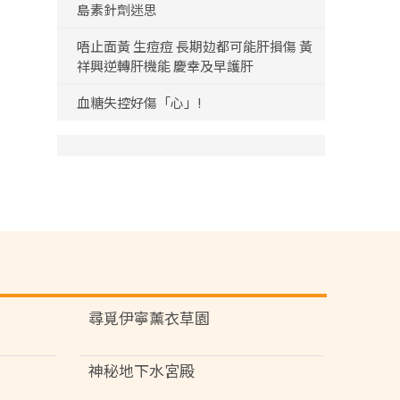
島素針劑迷思
唔止面黃 生痘痘 長期攰都可能肝損傷 黃
祥興逆轉肝機能 慶幸及早護肝
血糖失控好傷「心」!
尋覓伊寧薰衣草園
神秘地下水宮殿