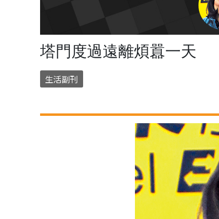
塔門度過遠離煩囂一天
生活副刊