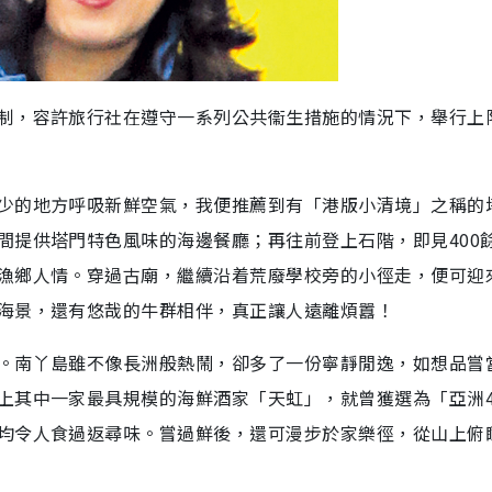
制，容許旅行社在遵守一系列公共衞生措施的情況下，舉行上限
少的地方呼吸新鮮空氣，我便推薦到有「港版小清境」之稱的
間提供塔門特色風味的海邊餐廳；再往前登上石階，即見400
漁鄉人情。穿過古廟，繼續沿着荒廢學校旁的小徑走，便可迎
海景，還有悠哉的牛群相伴，真正讓人遠離煩囂！
。南丫島雖不像長洲般熱鬧，卻多了一份寧靜閒逸，如想品嘗
上其中一家最具規模的海鮮酒家「天虹」，就曾獲選為「亞洲4
均令人食過返尋味。嘗過鮮後，還可漫步於家樂徑，從山上俯