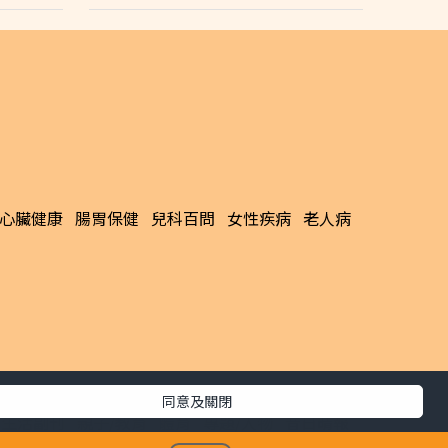
心臟健康
腸胃保健
兒科百問
女性疾病
老人病
同意及關閉
生活副刊
親子/教育
體育
專題/人物
昔日晴報