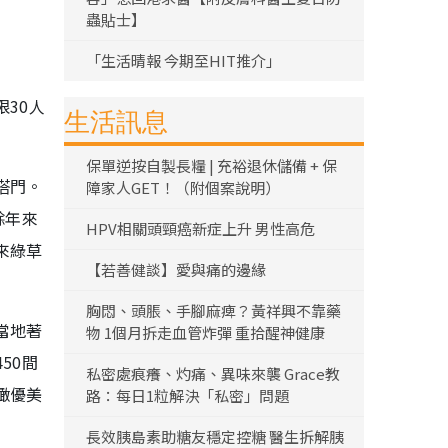
蟲貼士】
「生活晴報 今期至HIT推介」
30人
生活訊息
保單逆按自製長糧 | 充裕退休儲備 + 保
塔門。
障家人GET！（附個案說明）
餘年來
HPV相關頭頸癌新症上升 男性高危
來綠草
【若善健談】愛與痛的邊緣
胸悶、頭脹、手腳麻痺？黃祥興不靠藥
當地著
物 1個月拆走血管炸彈 重拾醒神健康
50間
私密處痕癢、灼痛、異味來襲 Grace教
瞰優美
路：每日1粒解決「私密」問題
長效胰島素助糖友穩定控糖 醫生拆解胰