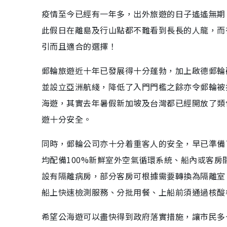
疫情至今已經有一年多，出外旅遊的日子遙遙無期
此假日在離島及行山點都不難看到長長的人龍，而有S
引而且適合的選擇！
郵輪旅遊近十年已發展得十分蓬勃，加上啟德郵輪
並設立亞洲航綫，降低了入門門檻之餘亦令郵輪被
海遊，其實去年暑假新加坡及台灣都已經開放了類
遊十分安全。
同時，郵輪公司亦十分着重客人的安全，早已準備
均配備100%新鮮室外空氣循環系統、船內或客
設有隔離病房，部分客房可根據需要轉換為隔離室
船上快速檢測服務、分批用餐、上船前須通過核酸
希望公海遊可以盡快得到政府落實措施，讓市民多