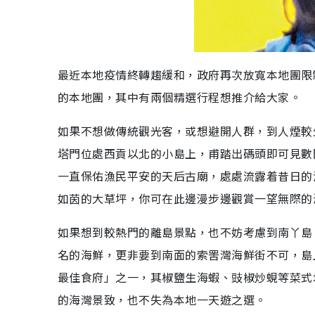
最近本地疫情終轉趨緩和，政府再次放寬本地團限
的本地團，其中有兩個精選行程想推介給大家。
如果不想做傳統觀光客，或想避開人群，到人煙較
塔門位處西貢以北的小島上，甫踏出碼頭即可見數
一直保佑漁民平安的天后古廟，處處流露着昔日的
如茵的大草坪，你可在此邊漫步邊觀賞一望無際的
如果想到較熱門的離島景點，也不妨考慮到南丫島
名的海鮮，更非要到南面的索罟灣海鮮街不可，島
最佳食府」之一，其椒鹽生海蝦、豉椒炒蜆等菜式
的海灣景致，也不失為本地一天遊之選。