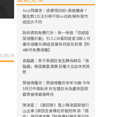
Sick問識答｜皮膚現白斑=真菌纏身？
醫生教1方法分辨汗斑vs白蝕 解析發作
成因大不同
政府資助免費打針｜新一季度「流感疫
苗接種計劃」引入130萬劑疫苗 8類人可
優先接種 科興疫苗最快月底先到港【附
4條件免費接種】
1/05/18
食腦蟲｜男子泰國狂食生醃海鮮染「食
腦蟲」腸道嚴重潰爛 反覆大出血休克險
死
黎彼得離世｜黎彼得離世享年76歲 今年
3月已中風臥床 好友鍾志光及盧宛茵透
露黎彼得最後時光
陳浚霆｜《愛回家》風少陳浚霆歐遊行
山出事 1原因全身爆紅疹極恐怖 險「毀
容」急回港求醫【附皮膚科醫生夏日防