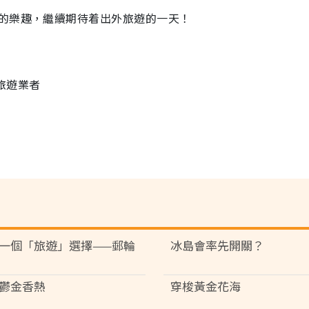
的樂趣，繼續期待着出外旅遊的一天！
的旅遊業者
一個「旅遊」選擇——郵輪
冰島會率先開關？
鬱金香熱
穿梭黃金花海