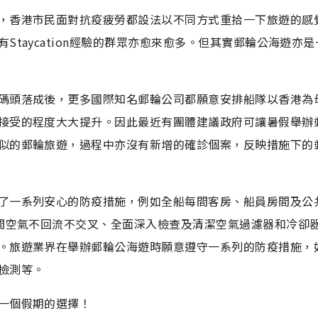
，香港市民面對抗疫疲勞都設法以不同方式重拾一下旅遊的感
taycation經驗的群眾亦愈來愈多。但其實郵輪公海遊亦
碼頭落成後，更多國際知名郵輪公司都願意安排船隊以香港為
接受的程度大大提升。因此最近有團體建議政府可讓暑假舉辦
似的郵輪旅遊，過程中亦沒有新增的確診個案，反映措施下的
了一系列安心的防疫措施，例如全船每間客房、船員房間及公
房間空氣不回流不交叉、全面深入檢查及清潔空氣過濾器和冷卻
。旅遊業界在舉辦郵輪公海遊時願意遵守一系列的防疫措施，
檢測等。
一個假期的選擇！