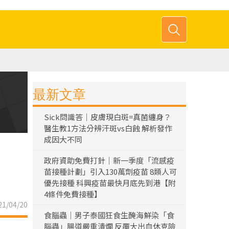
最新文章
Sick問識答｜皮膚現白斑=真菌纏身？
醫生教1方法分辨汗斑vs白蝕 解析發作
成因大不同
政府資助免費打針｜新一季度「流感疫
苗接種計劃」引入130萬劑疫苗 8類人可
優先接種 科興疫苗最快月底先到港【附
4條件免費接種】
1/04/20
食腦蟲｜男子泰國狂食生醃海鮮染「食
腦蟲」腸道嚴重潰爛 反覆大出血休克險