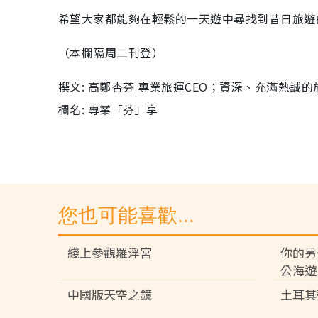
希望大家都能夠在輕鬆的一天遊中尋找到昔日旅遊
（本欄隔周二刊登）
撰文: 高鄭杏芬 專業旅運CEO；資深、充滿熱誠
欄名: 專業「芬」享
您也可能喜歡...
綫上參觀羅浮宮
你的另
公海遊
中國版天空之鏡
土耳其