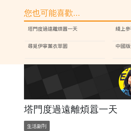
您也可能喜歡...
塔門度過遠離煩囂一天
綫上參
尋覓伊寧薰衣草園
中國版
塔門度過遠離煩囂一天
生活副刊