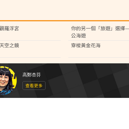
觀羅浮宮
你的另一個「旅遊」選擇—
公海遊
天空之鏡
穿梭黃金花海
高鄭杏芬
查看更多