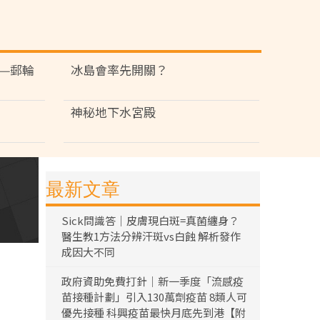
—郵輪
冰島會率先開關？
神秘地下水宮殿
最新文章
Sick問識答｜皮膚現白斑=真菌纏身？
醫生教1方法分辨汗斑vs白蝕 解析發作
成因大不同
政府資助免費打針｜新一季度「流感疫
苗接種計劃」引入130萬劑疫苗 8類人可
優先接種 科興疫苗最快月底先到港【附