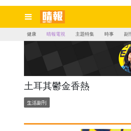
健康
晴報電視
主題特集
時事
副
土耳其鬱金香熱
生活副刊