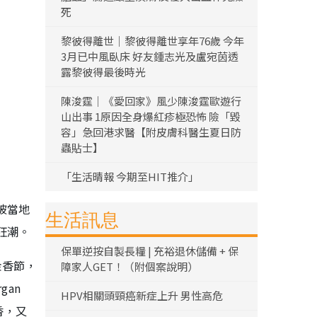
死
黎彼得離世｜黎彼得離世享年76歲 今年
3月已中風臥床 好友鍾志光及盧宛茵透
露黎彼得最後時光
陳浚霆｜《愛回家》風少陳浚霆歐遊行
山出事 1原因全身爆紅疹極恐怖 險「毀
容」急回港求醫【附皮膚科醫生夏日防
蟲貼士】
「生活晴報 今期至HIT推介」
被當地
生活訊息
狂潮。
保單逆按自製長糧 | 充裕退休儲備 + 保
金香節，
障家人GET！（附個案說明）
an
HPV相關頭頸癌新症上升 男性高危
香，又