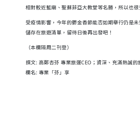
相對較近藍廟、聖蘇菲亞大教堂等名勝，所以也很
受疫情影響，今年的鬱金香節能否如期舉行仍是未
儲存在旅遊清單，留待日後再出發吧！
（本欄隔周二刊登）
撰文: 高鄭杏芬 專業旅運CEO；資深、充滿熱誠
欄名: 專業「芬」享