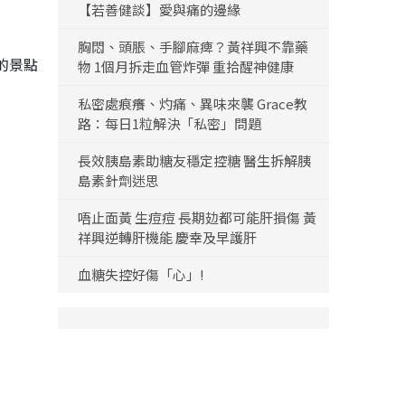
【若善健談】愛與痛的邊緣
胸悶、頭脹、手腳麻痺？黃祥興不靠藥
的景點
物 1個月拆走血管炸彈 重拾醒神健康
私密處痕癢、灼痛、異味來襲 Grace教
路：每日1粒解決「私密」問題
長效胰島素助糖友穩定控糖 醫生拆解胰
島素針劑迷思
唔止面黃 生痘痘 長期攰都可能肝損傷 黃
祥興逆轉肝機能 慶幸及早護肝
血糖失控好傷「心」!