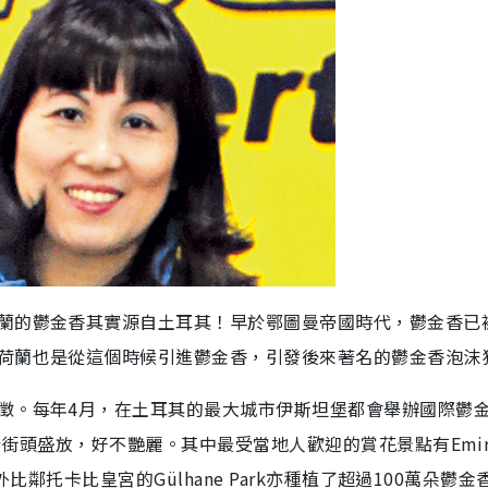
蘭的鬱金香其實源自土耳其！早於鄂圖曼帝國時代，鬱金香已
荷蘭也是從這個時候引進鬱金香，引發後來著名的鬱金香泡沫
徵。每年4月，在土耳其的最大城市伊斯坦堡都會舉辦國際鬱
街頭盛放，好不艷麗。其中最受當地人歡迎的賞花景點有Emirg
比鄰托卡比皇宮的Gülhane Park亦種植了超過100萬朵鬱金