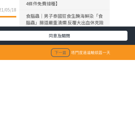
4條件免費接種】
1/05/18
食腦蟲｜男子泰國狂食生醃海鮮染「食
腦蟲」腸道嚴重潰爛 反覆大出血休克險
死
同意及關閉
黎彼得離世｜黎彼得離世享年76歲 今年
3月已中風臥床 好友鍾志光及盧宛茵透
下一篇
塔門度過遠離煩囂一天
露黎彼得最後時光
陳浚霆｜《愛回家》風少陳浚霆歐遊行
山出事 1原因全身爆紅疹極恐怖 險「毀
容」急回港求醫【附皮膚科醫生夏日防
蟲貼士】
「生活晴報 今期至HIT推介」
30人
生活訊息
保單逆按自製長糧 | 充裕退休儲備 + 保