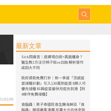
最新文章
Sick問識答｜皮膚現白斑=真菌纏身？
醫生教1方法分辨汗斑vs白蝕 解析發作
成因大不同
政府資助免費打針｜新一季度「流感疫
苗接種計劃」引入130萬劑疫苗 8類人可
優先接種 科興疫苗最快月底先到港【附
4條件免費接種】
1/02/09
食腦蟲｜男子泰國狂食生醃海鮮染「食
腦蟲」腸道嚴重潰爛 反覆大出血休克險