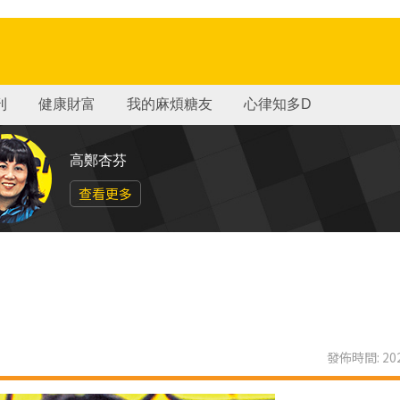
刊
健康財富
我的麻煩糖友
心律知多D
高鄭杏芬
查看更多
發佈時間: 202