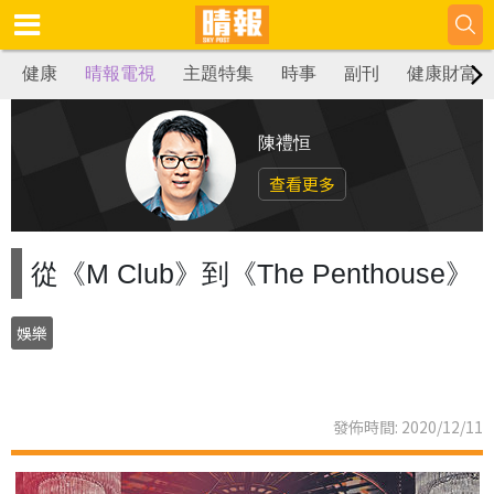
健康
晴報電視
主題特集
時事
副刊
健康財富
陳禮恒
查看更多
從《M Club》到《The Penthouse》
娛樂
發佈時間: 2020/12/11