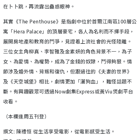
在卜卜跳，再流露出蠱惑眼神。
其實《The Penthouse》是指劇中位於首爾江南區100層公
寓「Hera Palace」的頂層豪宅，各人為名利而不擇手段，
展開房地產和教育的鬥爭，見證着上流社會的光怪陸離。
三位女主角柳真、李智雅及金素妍的角色背景不一，為子
女、為愛情、為權勢，成為了金錢的奴隸，鬥得夠狠。情
節涉及婚外情、背叛和復仇，但跟過往的《夫妻的世界》
及《天空城堡》相比，劇情更加「灑狗血」，難怪話題不
斷。有興趣觀眾可透過Now劇集Express或黃Viu煲劇平台
收看。
（本欄逢周五刊登）
撰文: 陳禮恒 從生活享受電影，從電影感受生活。