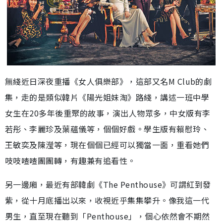
無綫近日深夜重播《女人俱樂部》，這部又名M Club的劇
集，走的是類似韓片《陽光姐妹淘》路綫，講述一班中學
女生在20多年後重聚的故事，演出人物眾多，中女版有李
若彤、李麗珍及葉蘊儀等，個個好戲。學生版有賴慰玲、
王敏奕及陳瀅等，現在個個已經可以獨當一面，重看她們
吱吱喳喳團團轉，有趣兼有追看性。
另一邊廂，最近有部韓劇《The Penthouse》可謂紅到發
紫，從十月底播出以來，收視近乎集集攀升。像我這一代
男生，直至現在聽到「Penthouse」，個心依然會不期然