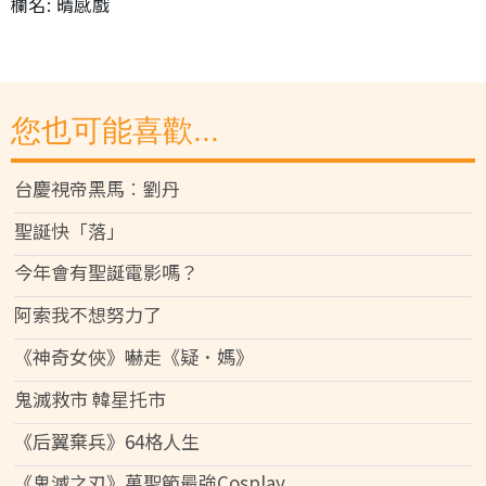
欄名: 晴感戲
您也可能喜歡...
台慶視帝黑馬︰劉丹
聖誕快「落」
今年會有聖誕電影嗎？
阿索我不想努力了
《神奇女俠》嚇走《疑．媽》
鬼滅救市 韓星托市
《后翼棄兵》64格人生
《鬼滅之刃》萬聖節最強Cosplay