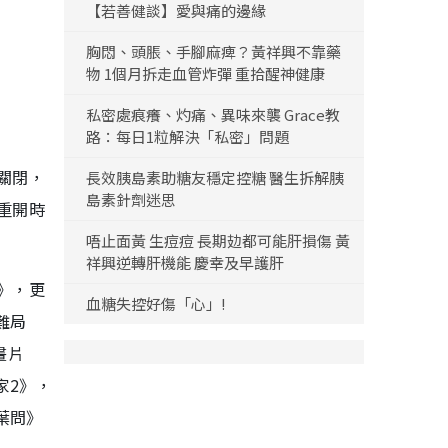
【若善健談】愛與痛的邊緣
胸悶、頭脹、手腳麻痺？黃祥興不靠藥
物 1個月拆走血管炸彈 重拾醒神健康
私密處痕癢、灼痛、異味來襲 Grace教
路：每日1粒解決「私密」問題
關閉，
長效胰島素助糖友穩定控糖 醫生拆解胰
島素針劑迷思
重開時
唔止面黃 生痘痘 長期攰都可能肝損傷 黃
祥興逆轉肝機能 慶幸及早護肝
》，更
血糖失控好傷「心」!
難局
畫片
家2》，
葉問》