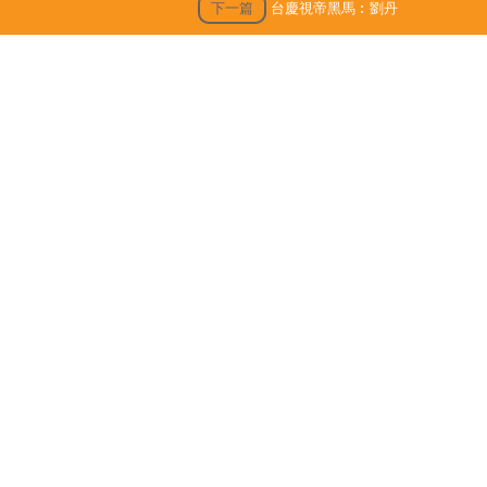
下一篇
台慶視帝黑馬︰劉丹
露黎彼得最後時光
陳浚霆｜《愛回家》風少陳浚霆歐遊行
山出事 1原因全身爆紅疹極恐怖 險「毀
容」急回港求醫【附皮膚科醫生夏日防
蟲貼士】
「生活晴報 今期至HIT推介」
生活訊息
保單逆按自製長糧 | 充裕退休儲備 + 保
障家人GET！（附個案說明）
HPV相關頭頸癌新症上升 男性高危
【若善健談】愛與痛的邊緣
個大熱
胸悶、頭脹、手腳麻痺？黃祥興不靠藥
沒有了
物 1個月拆走血管炸彈 重拾醒神健康