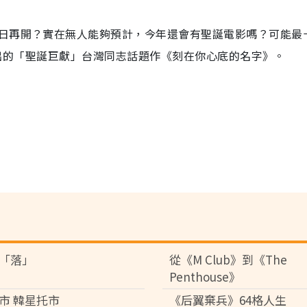
日再開？實在無人能夠預計，今年還會有聖誕電影嗎？可能最
日推出的「聖誕巨獻」台灣同志話題作《刻在你心底的名字》。
「落」
從《M Club》到《The
Penthouse》
市 韓星托市
《后翼棄兵》64格人生