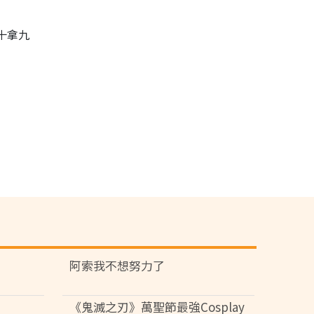
十拿九
阿索我不想努力了
《鬼滅之刃》萬聖節最強Cosplay