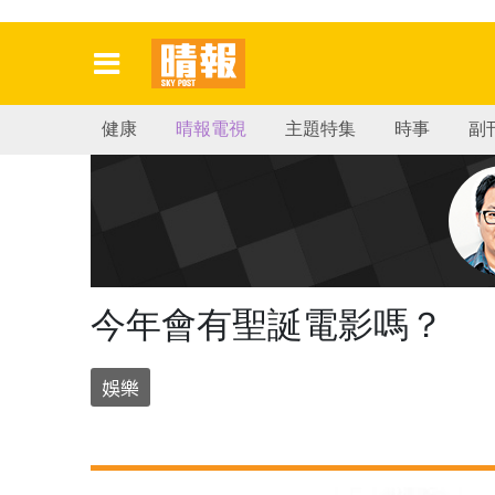
健康
晴報電視
主題特集
時事
副
今年會有聖誕電影嗎？
娛樂