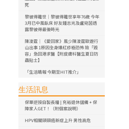
死
黎彼得離世｜黎彼得離世享年76歲 今年
3月已中風臥床 好友鍾志光及盧宛茵透
露黎彼得最後時光
陳浚霆｜《愛回家》風少陳浚霆歐遊行
山出事 1原因全身爆紅疹極恐怖 險「毀
容」急回港求醫【附皮膚科醫生夏日防
蟲貼士】
「生活晴報 今期至HIT推介」
生活訊息
保單逆按自製長糧 | 充裕退休儲備 + 保
障家人GET！（附個案說明）
HPV相關頭頸癌新症上升 男性高危