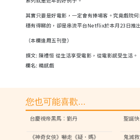
系列就是近年的好例子。
其實只要是好電影，一定會有捧場客。究竟戲院何
穩有得睇的，卻是串流平台Netflix於本月23
（本欄逢周五刊登）
撰文: 陳禮恒 從生活享受電影，從電影感受生活。
欄名: 晴感戲
您也可能喜歡...
台慶視帝黑馬︰劉丹
聖誕快
《神奇女俠》嚇走《疑．媽》
鬼滅救