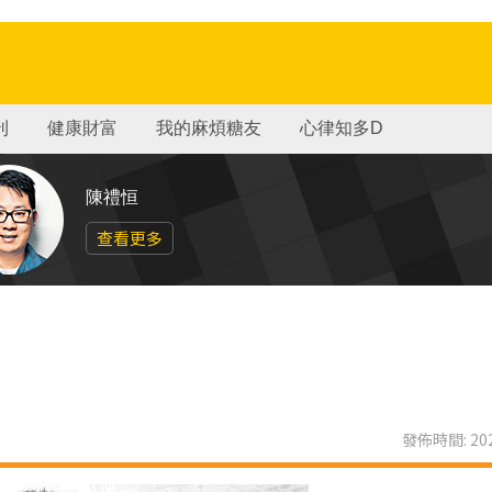
刊
健康財富
我的麻煩糖友
心律知多D
陳禮恒
查看更多
發佈時間: 202