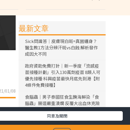
最新文章
Sick問識答｜皮膚現白斑=真菌纏身？
醫生教1方法分辨汗斑vs白蝕 解析發作
成因大不同
政府資助免費打針｜新一季度「流感疫
苗接種計劃」引入130萬劑疫苗 8類人可
優先接種 科興疫苗最快月底先到港【附
4條件免費接種】
1/01/08
食腦蟲｜男子泰國狂食生醃海鮮染「食
腦蟲」腸道嚴重潰爛 反覆大出血休克險
死
同意及關閉
黎彼得離世｜黎彼得離世享年76歲 今年
3月已中風臥床 好友鍾志光及盧宛茵透