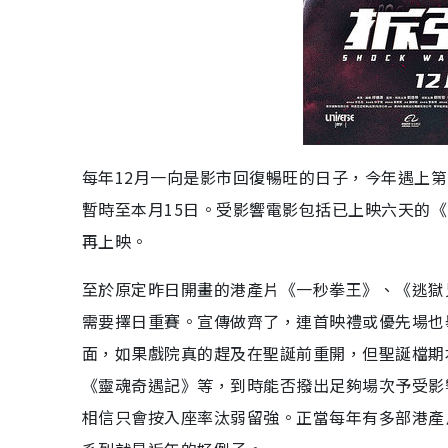
每年12月一向是影市回復暢旺的日子，今年遇上
暫時至本月15日。受影響電影包括已上映六天的
再上映。
至於原定昨日開畫的港產片《一秒拳王》、《逃獄
需要擇日重賽。宣傳做齊了，連首映禮或優先場也
面，如果戲院真的趕及在聖誕前重開，但聖誕檔期本
《靈魂奇遇記》等，到時能否撥出足夠場次予受影
相信只會按入座率汰弱留強。正當每年有多部港產