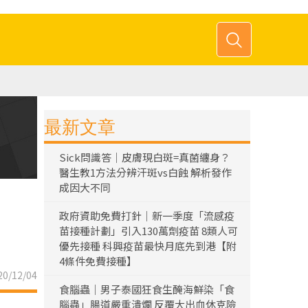
最新文章
Sick問識答｜皮膚現白斑=真菌纏身？
醫生教1方法分辨汗斑vs白蝕 解析發作
成因大不同
政府資助免費打針｜新一季度「流感疫
苗接種計劃」引入130萬劑疫苗 8類人可
優先接種 科興疫苗最快月底先到港【附
4條件免費接種】
0/12/04
食腦蟲｜男子泰國狂食生醃海鮮染「食
腦蟲」腸道嚴重潰爛 反覆大出血休克險