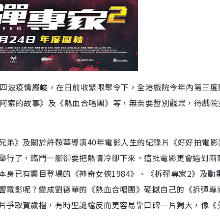
第四波疫情嚴峻，在日前收緊限聚令下，全港戲院今年內第三度
《阿索的故事》及《熱血合唱團》等，無奈要暫別觀眾，待戲院
兄弟》及關於許鞍華導演40年電影人生的紀錄片《好好拍電影
舉行了，臨門一腳卻要把熱情冷卻下來。這批電影更會遇到兩
身已有矚目登場的《神奇女俠1984》、《拆彈專家2》及動
響電影呢？變成劉德華的《熱血合唱團》硬撼自己的《拆彈專
片爭取賀歲檔，有時聖誕檔反而更容易靠口碑一片獨大，像《