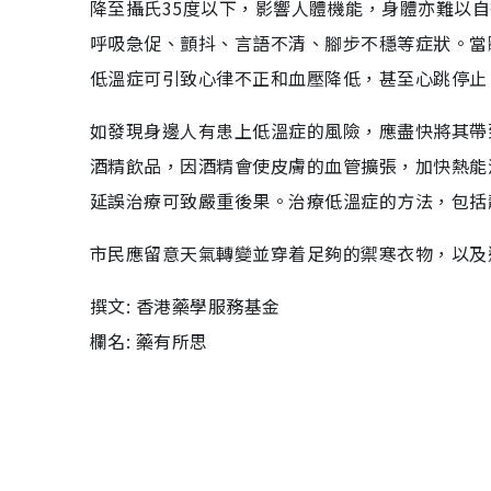
降至攝氏35度以下，影響人體機能，身體亦難以
呼吸急促、顫抖、言語不清、腳步不穩等症狀。當
低溫症可引致心律不正和血壓降低，甚至心跳停止
如發現身邊人有患上低溫症的風險，應盡快將其帶
酒精飲品，因酒精會使皮膚的血管擴張，加快熱能
延誤治療可致嚴重後果。治療低溫症的方法，包括
市民應留意天氣轉變並穿着足夠的禦寒衣物，以及
撰文: 香港藥學服務基金
欄名: 藥有所思