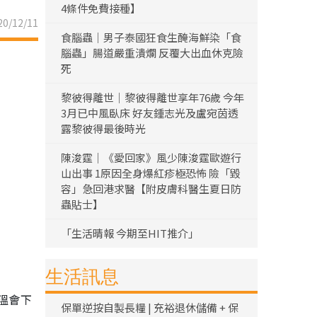
4條件免費接種】
0/12/11
食腦蟲｜男子泰國狂食生醃海鮮染「食
腦蟲」腸道嚴重潰爛 反覆大出血休克險
死
黎彼得離世｜黎彼得離世享年76歲 今年
3月已中風臥床 好友鍾志光及盧宛茵透
露黎彼得最後時光
陳浚霆｜《愛回家》風少陳浚霆歐遊行
山出事 1原因全身爆紅疹極恐怖 險「毀
容」急回港求醫【附皮膚科醫生夏日防
蟲貼士】
「生活晴報 今期至HIT推介」
生活訊息
溫會下
保單逆按自製長糧 | 充裕退休儲備 + 保