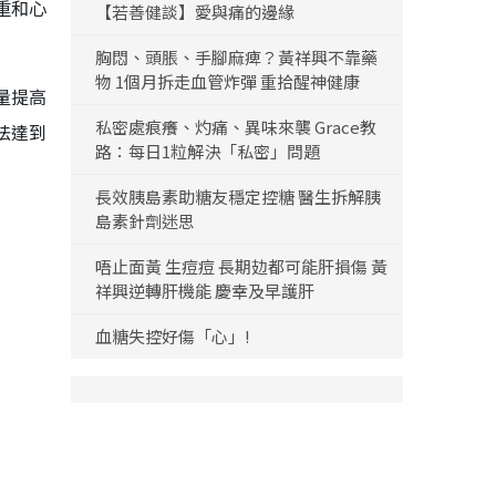
重和心
【若善健談】愛與痛的邊緣
胸悶、頭脹、手腳麻痺？黃祥興不靠藥
物 1個月拆走血管炸彈 重拾醒神健康
量提高
私密處痕癢、灼痛、異味來襲 Grace教
法達到
路：每日1粒解決「私密」問題
長效胰島素助糖友穩定控糖 醫生拆解胰
島素針劑迷思
唔止面黃 生痘痘 長期攰都可能肝損傷 黃
祥興逆轉肝機能 慶幸及早護肝
血糖失控好傷「心」!