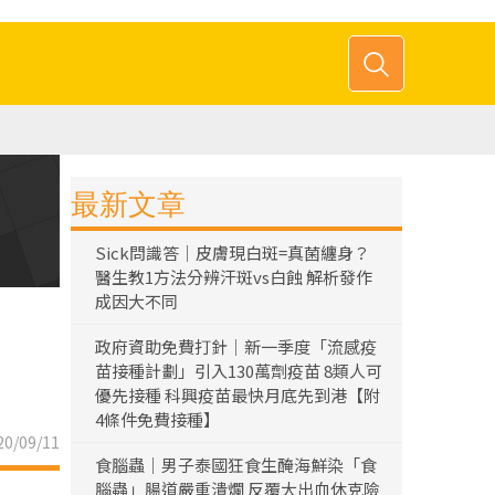
最新文章
Sick問識答｜皮膚現白斑=真菌纏身？
醫生教1方法分辨汗斑vs白蝕 解析發作
成因大不同
政府資助免費打針｜新一季度「流感疫
苗接種計劃」引入130萬劑疫苗 8類人可
優先接種 科興疫苗最快月底先到港【附
4條件免費接種】
0/09/11
食腦蟲｜男子泰國狂食生醃海鮮染「食
腦蟲」腸道嚴重潰爛 反覆大出血休克險