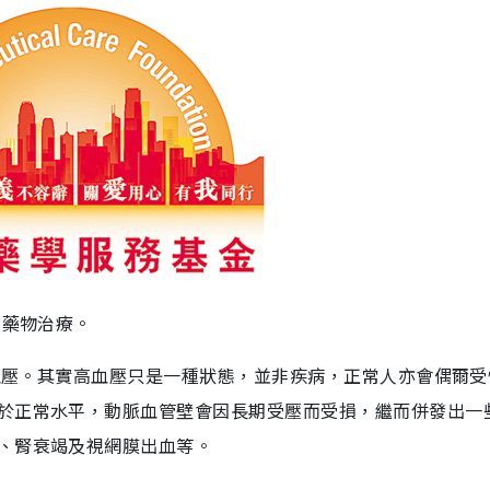
受藥物治療。
高血壓。其實高血壓只是一種狀態，並非疾病，正常人亦會偶爾
於正常水平，動脈血管壁會因長期受壓而受損，繼而併發出一
、腎衰竭及視網膜出血等。