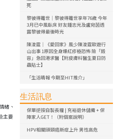
死
黎彼得離世｜黎彼得離世享年76歲 今年
3月已中風臥床 好友鍾志光及盧宛茵透
露黎彼得最後時光
陳浚霆｜《愛回家》風少陳浚霆歐遊行
山出事 1原因全身爆紅疹極恐怖 險「毀
容」急回港求醫【附皮膚科醫生夏日防
蟲貼士】
「生活晴報 今期至HIT推介」
生活訊息
受情緒、
保單逆按自製長糧 | 充裕退休儲備 + 保
些主要
障家人GET！（附個案說明）
HPV相關頭頸癌新症上升 男性高危