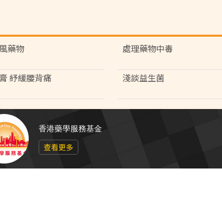
風藥物
處理藥物中毒
膏 紓緩腰背痛
淺談益生菌
香港藥學服務基金
查看更多