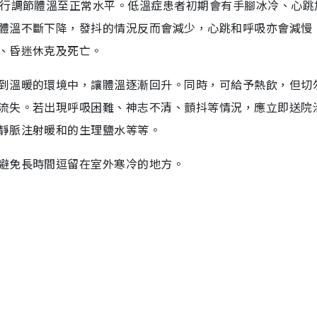
自行調節體溫至正常水平。低溫症患者初期會有手腳冰冷、心跳
體溫不斷下降，發抖的情況反而會減少，心跳和呼吸亦會減慢
、昏迷休克及死亡。
到溫暖的環境中，讓體溫逐漸回升。同時，可給予熱飲，但切
流失。若出現呼吸困難、神志不清、顫抖等情況，應立即送院
靜脈注射暖和的生理鹽水等等。
避免長時間逗留在室外寒冷的地方。