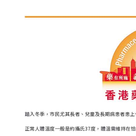
踏入冬季，市民尤其長者、兒童及長期病患者患上
正常人體溫度一般是約攝氏37度，體溫需維持在