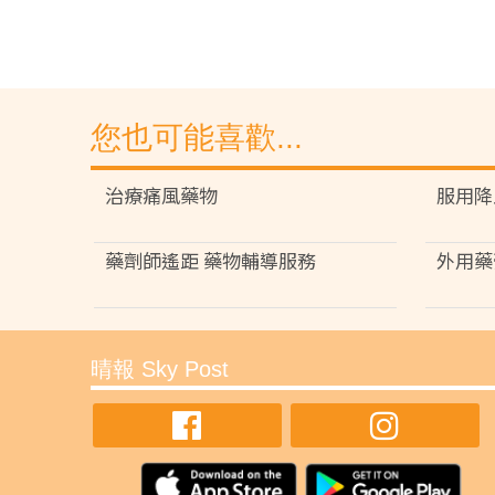
您也可能喜歡...
治療痛風藥物
服用降
藥劑師遙距 藥物輔導服務
外用藥
晴報 Sky Post