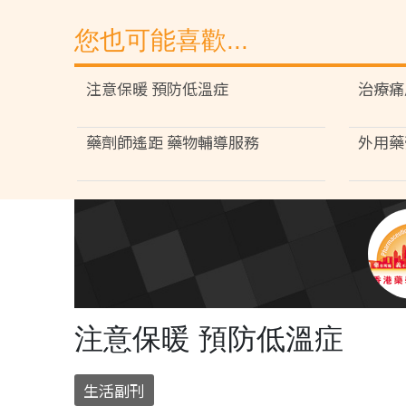
您也可能喜歡...
注意保暖 預防低溫症
治療痛
藥劑師遙距 藥物輔導服務
外用藥
注意保暖 預防低溫症
生活副刊