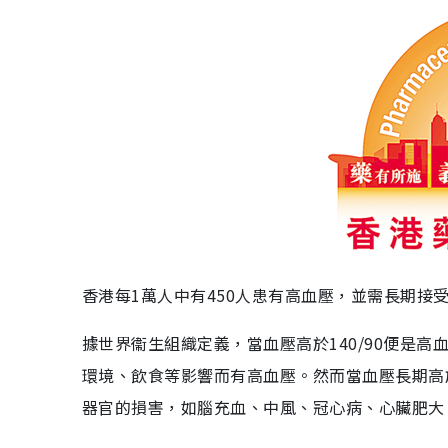
香港每1萬人中有450人患有高血壓，並需長期接
據世界衞生組織定義，當血壓高於140/90便是
環境、飲食等影響而有高血壓。然而當血壓長期高
器官的損害，如腦充血、中風、冠心病、心臟肥大