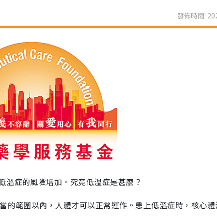
發佈時間: 202
低溫症的風險增加。究竟低溫症是甚麼？
恰當的範圍以內，人體才可以正常運作。患上低溫症時，核心體