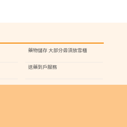
藥物儲存 大部分毋須放雪櫃
送藥到戶服務