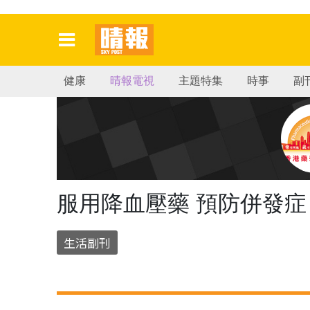
健康
晴報電視
主題特集
時事
副
服用降血壓藥 預防併發症
生活副刊