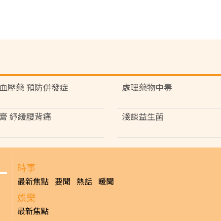
血壓藥 預防併發症
處理藥物中毒
膏 紓緩腰背痛
淺談益生菌
時事
最新焦點
要聞
熱話
暖聞
娛樂
最新焦點