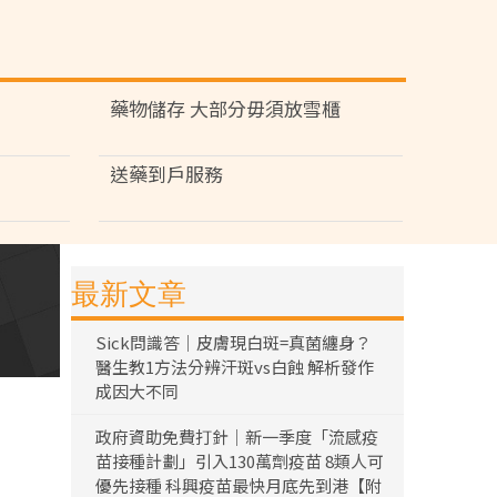
藥物儲存 大部分毋須放雪櫃
送藥到戶服務
最新文章
Sick問識答｜皮膚現白斑=真菌纏身？
醫生教1方法分辨汗斑vs白蝕 解析發作
成因大不同
政府資助免費打針｜新一季度「流感疫
苗接種計劃」引入130萬劑疫苗 8類人可
優先接種 科興疫苗最快月底先到港【附