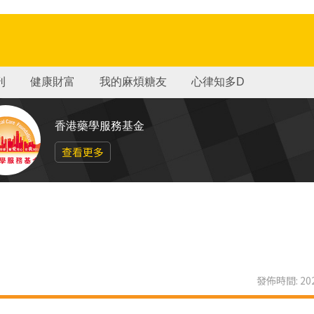
刊
健康財富
我的麻煩糖友
心律知多D
香港藥學服務基金
查看更多
發佈時間: 202