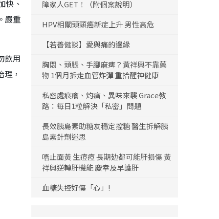
加快、
障家人GET！（附個案說明）
。嚴重
HPV相關頭頸癌新症上升 男性高危
【若善健談】愛與痛的邊緣
勿飲用
胸悶、頭脹、手腳麻痺？黃祥興不靠藥
治理，
物 1個月拆走血管炸彈 重拾醒神健康
私密處痕癢、灼痛、異味來襲 Grace教
路：每日1粒解決「私密」問題
長效胰島素助糖友穩定控糖 醫生拆解胰
島素針劑迷思
唔止面黃 生痘痘 長期攰都可能肝損傷 黃
祥興逆轉肝機能 慶幸及早護肝
血糖失控好傷「心」!