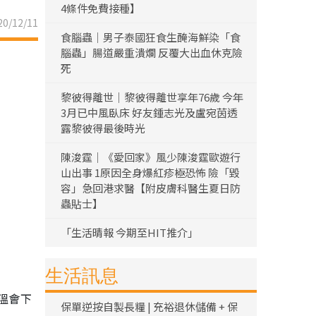
4條件免費接種】
0/12/11
食腦蟲｜男子泰國狂食生醃海鮮染「食
腦蟲」腸道嚴重潰爛 反覆大出血休克險
死
黎彼得離世｜黎彼得離世享年76歲 今年
3月已中風臥床 好友鍾志光及盧宛茵透
露黎彼得最後時光
陳浚霆｜《愛回家》風少陳浚霆歐遊行
山出事 1原因全身爆紅疹極恐怖 險「毀
容」急回港求醫【附皮膚科醫生夏日防
蟲貼士】
「生活晴報 今期至HIT推介」
生活訊息
溫會下
保單逆按自製長糧 | 充裕退休儲備 + 保