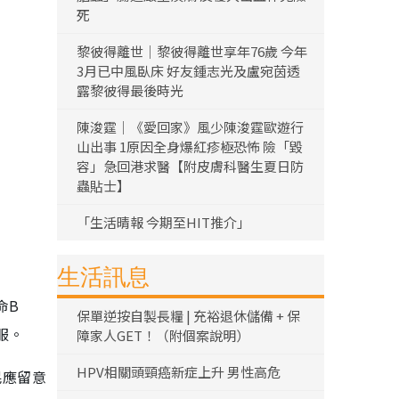
死
黎彼得離世｜黎彼得離世享年76歲 今年
3月已中風臥床 好友鍾志光及盧宛茵透
露黎彼得最後時光
陳浚霆｜《愛回家》風少陳浚霆歐遊行
山出事 1原因全身爆紅疹極恐怖 險「毀
容」急回港求醫【附皮膚科醫生夏日防
蟲貼士】
「生活晴報 今期至HIT推介」
生活訊息
命B
保單逆按自製長糧 | 充裕退休儲備 + 保
服。
障家人GET！（附個案說明）
HPV相關頭頸癌新症上升 男性高危
民應留意