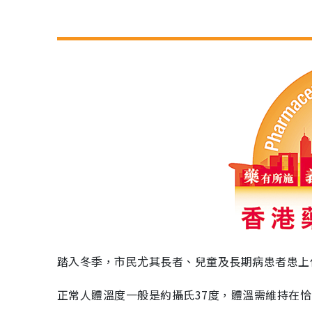
踏入冬季，市民尤其長者、兒童及長期病患者患上
正常人體溫度一般是約攝氏37度，體溫需維持在