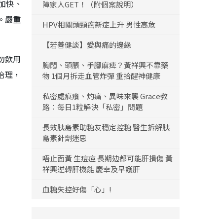
加快、
障家人GET！（附個案說明）
。嚴重
HPV相關頭頸癌新症上升 男性高危
【若善健談】愛與痛的邊緣
勿飲用
胸悶、頭脹、手腳麻痺？黃祥興不靠藥
治理，
物 1個月拆走血管炸彈 重拾醒神健康
私密處痕癢、灼痛、異味來襲 Grace教
路：每日1粒解決「私密」問題
長效胰島素助糖友穩定控糖 醫生拆解胰
島素針劑迷思
唔止面黃 生痘痘 長期攰都可能肝損傷 黃
祥興逆轉肝機能 慶幸及早護肝
血糖失控好傷「心」!