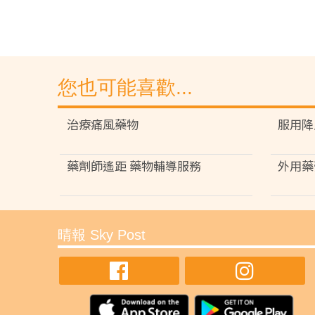
您也可能喜歡...
治療痛風藥物
服用降
藥劑師遙距 藥物輔導服務
外用藥
晴報 Sky Post