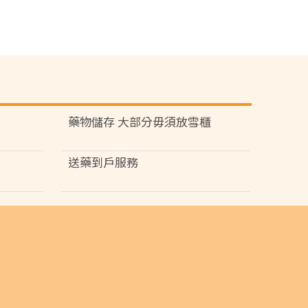
藥物儲存 大部分毋須放雪櫃
送藥到戶服務