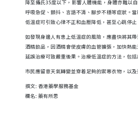
降至攝氏35度以下，影響人體機能，身體亦難以
呼吸急促、顫抖、言語不清、腳步不穩等症狀。當
低溫症可引致心律不正和血壓降低，甚至心跳停止
如發現身邊人有患上低溫症的風險，應盡快將其帶
酒精飲品，因酒精會使皮膚的血管擴張，加快熱能
延誤治療可致嚴重後果。治療低溫症的方法，包括
市民應留意天氣轉變並穿着足夠的禦寒衣物，以及
撰文: 香港藥學服務基金
欄名: 藥有所思