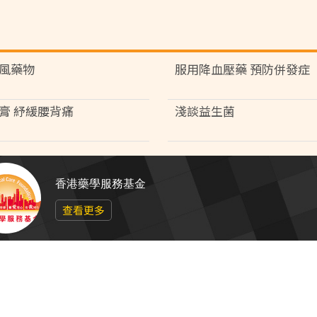
風藥物
服用降血壓藥 預防併發症
膏 紓緩腰背痛
淺談益生菌
香港藥學服務基金
查看更多