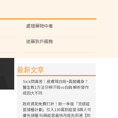
處理藥物中毒
送藥到戶服務
最新文章
Sick問識答｜皮膚現白斑=真菌纏身？
醫生教1方法分辨汗斑vs白蝕 解析發作
成因大不同
政府資助免費打針｜新一季度「流感疫
苗接種計劃」引入130萬劑疫苗 8類人可
優先接種 科興疫苗最快月底先到港【附