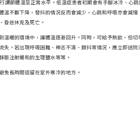
自行調節體溫至正常水平。低溫症患者初期會有手腳冰冷、心跳
體溫不斷下降，發抖的情況反而會減少，心跳和呼吸亦會減慢
、昏迷休克及死亡。
到溫暖的環境中，讓體溫逐漸回升。同時，可給予熱飲，但切
流失。若出現呼吸困難、神志不清、顫抖等情況，應立即送院
靜脈注射暖和的生理鹽水等等。
避免長時間逗留在室外寒冷的地方。