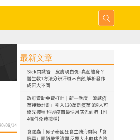
最新文章
Sick問識答｜皮膚現白斑=真菌纏身？
醫生教1方法分辨汗斑vs白蝕 解析發作
成因大不同
政府資助免費打針｜新一季度「流感疫
苗接種計劃」引入130萬劑疫苗 8類人可
優先接種 科興疫苗最快月底先到港【附
4條件免費接種】
0/08/14
食腦蟲｜男子泰國狂食生醃海鮮染「食
腦蟲」腸道嚴重潰爛 反覆大出血休克險