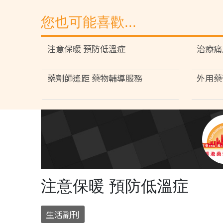
您也可能喜歡...
注意保暖 預防低溫症
治療痛
藥劑師遙距 藥物輔導服務
外用藥
注意保暖 預防低溫症
生活副刊