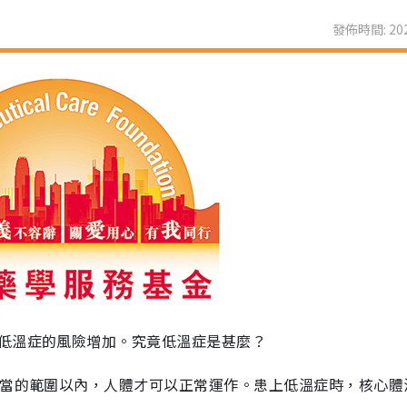
發佈時間: 202
低溫症的風險增加。究竟低溫症是甚麼？
恰當的範圍以內，人體才可以正常運作。患上低溫症時，核心體