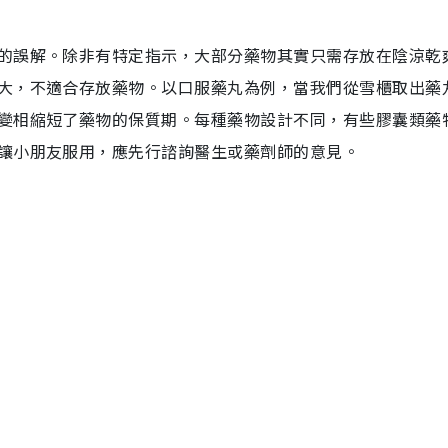
的誤解。除非有特定指示，大部分藥物其實只需存放在陰涼乾
大，不適合存放藥物。以口服藥丸為例，當我們從雪櫃取出藥
變相縮短了藥物的保質期。每種藥物設計不同，有些膠囊類藥
讓小朋友服用，應先行諮詢醫生或藥劑師的意見。