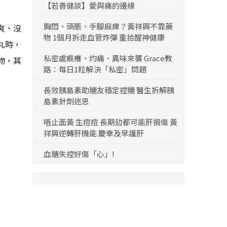
【若善健談】愛與痛的邊緣
胸悶、頭脹、手腳麻痺？黃祥興不靠藥
爽、沒
物 1個月拆走血管炸彈 重拾醒神健康
丸時，
私密處痕癢、灼痛、異味來襲 Grace教
物，其
路：每日1粒解決「私密」問題
長效胰島素助糖友穩定控糖 醫生拆解胰
島素針劑迷思
唔止面黃 生痘痘 長期攰都可能肝損傷 黃
祥興逆轉肝機能 慶幸及早護肝
血糖失控好傷「心」!