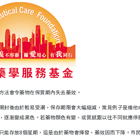
方法會令藥物在保質期內失去藥效。
開封後由於較易受潮，保存期限會大幅縮減，常見例子是維他
，逐漸變成黑色。若藥物顏色有變，或質感跟以往不同就應停
只能存放8個星期，這是由於藥物會揮發，藥效因而下降。市