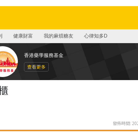
刊
健康財富
我的麻煩糖友
心律知多D
香港藥學服務基金
查看更多
櫃
發佈時間: 202