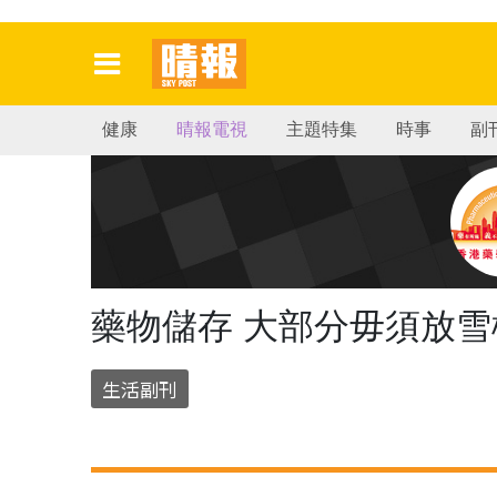
健康
晴報電視
主題特集
時事
副
藥物儲存 大部分毋須放雪
生活副刊