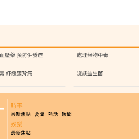
血壓藥 預防併發症
處理藥物中毒
膏 紓緩腰背痛
淺談益生菌
時事
最新焦點
要聞
熱話
暖聞
娛樂
最新焦點