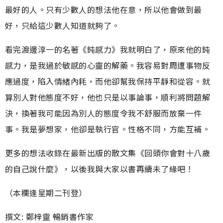
最好的人。只有少數人的想法他在意，所以他會做到最
好，只給這少數人知道就夠了。
看完渡邊淳一的名著《鈍感力》我就明白了，原來他的鈍
感力，是我過於敏感的心靈的解藥。我容易對周遭事物反
應過度，陷入情緒內耗，而他卻幫我保持平靜和從容。就
算別人對他態度不好，他也只是以事論事，順利將問題解
決，換著我可能因為別人的態度令我不舒服而放棄一件
事。我是夢想家，他卻是執行官。性格不同，方能互補。
更多的想法收錄在最新出版的散文集《回頭你會對十八歲
的自己說什麼》，以後我與大家以書再續未了緣吧！
（本欄逢星期二刊登）
撰文: 鄭梓靈 暢銷書作家