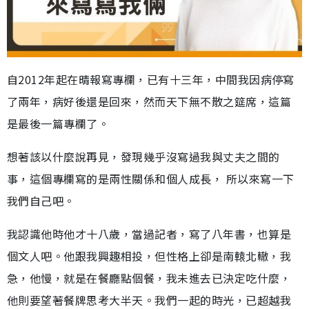
自2012年起在晴報寫專欄，已有十三年，中間我因病停寫
了兩年，病好後還是回來，然而天下無不散之筵席，這篇
是最後一篇專欄了。
想著該以什麼說再見，發現幾乎沒寫過我與丈夫之間的
事，這個專欄寫的是兩性關係和個人成長， 所以來寫一下
我們自己吧。
我認識他時他才十八歲，當過記者，寫了八年書，也算是
個文人吧。他跟我興趣相投，但性格上卻是南轅北轍，我
急，他慢，就是在餐廳點個餐，我未進去已決定吃什麼，
他則要望著餐牌思考大半天。我們一起的時光，已超越我