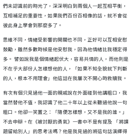
們未認識前的時光了，深深明白到兩個人一起互相平衡，
互相補足的重要性，如果我們百份百相像的話，就不會從
彼此身上學會到那麼多了。
思維不同，情緒受影響的開關也不同，正好可以互相安慰
鼓勵，雖然多數時候是他安慰我，因為他情緒比我穩定得
多。 譬如說我是個情緒起伏大，容易共情的人，而他則是
不在乎大部份人怎樣想他的人，「如果不知全貌就下判斷
的人，根本不用理會」他這話在我屢次不開心時救贖我。
有次有個只見過他一面的親戚說在外面碰到他講粗口，我
當然替他不值，我認識了他二十年以上從未聽過他說一句
粗口。他卻一笑置之：「隨便怎樣想，又不是我的誰。」
不去申辯。在《被討厭的勇氣》一書中不是有提及 「將課
題留給別人」的思考法嗎？他是我見過的將這句話演繹得