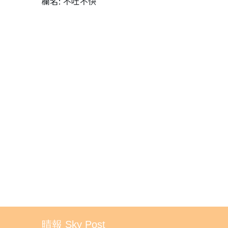
欄名: 不吐不快
晴報 Sky Post