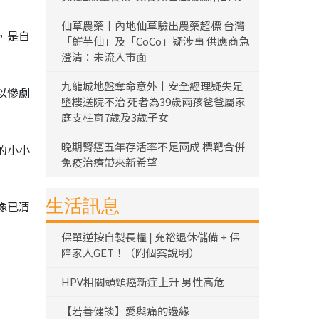
仙草農藥丨內地仙草驗出農藥超標 台灣
，是自
「鮮芋仙」及「CoCo」疑涉事 供應商急
澄清：未流入市面
九龍城地盤奪命意外丨安全經理疑失足
以慘劇
墮樓送院不治 死者為39歲兩孩爸爸屬家
庭支柱育7歲及3歲子女
晚期腎癌五年存活率不足兩成 標靶合併
的小小
免疫治療帶來新希望
生活訊息
像已清
保單逆按自製長糧 | 充裕退休儲備 + 保
障家人GET！（附個案說明）
HPV相關頭頸癌新症上升 男性高危
【若善健談】愛與痛的邊緣