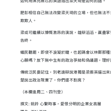
如何用漂亮無匹的英語指出梁天琦是如何的錯。
肥彭相信自己無法改變梁天琦的立場，但也無法不
欺欺人。
梁或可繼續以慷慨激昂的演說，雄辯滔滔，贏盡掌
告終。
蟻民聽罷，即使不淚凝於睫，也起碼會以林鄭那種
心願嗎？放下無中生有的政治爭拗和偽議題，理好
傳統泛民要記住，別老詭辯說港獨是梁振英逼出來
楚說出政治現實了，你們還不割席？
（本欄逢周二、四刊登）
撰文: 姚鈴 心繫時事，愛恨分明的企業女高層