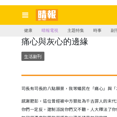
健康
晴報電視
主題特集
時事
副
痛心與灰心的邊緣
生活副刊
司長有司長的八點願景，我等蟻民在「痛心」與「
感謝肥彭，這位曾經被中方狠批為千古罪人的末代
你們一定反，建制派說你們又不聽，人大釋法了你