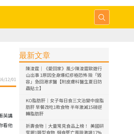
最新文章
陳浚霆｜《愛回家》風少陳浚霆歐遊行
山出事 1原因全身爆紅疹極恐怖 險「毀
6/12/01
容」急回港求醫【附皮膚科醫生夏日防
蟲貼士】
KO脂肪肝｜女子每日食三文治變中度脂
肪肝 早餐改吃1款食物 半年激減15磅逆
轉脂肪肝
振英講
你看他
折壽食物｜大量常見食品上榜！ 美國研
究揭1類型食物 頻食死亡風險激增17%