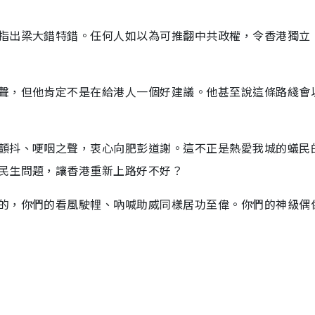
指出梁大錯特錯。任何人如以為可推翻中共政權，令香港獨立
聲，但他肯定不是在給港人一個好建議。他甚至說這條路綫會
顫抖、哽咽之聲，衷心向肥彭道謝。這不正是熱愛我城的蟻民
民生問題，讓香港重新上路好不好？
的，你們的看風駛𢃇、吶喊助威同樣居功至偉。你們的神級偶