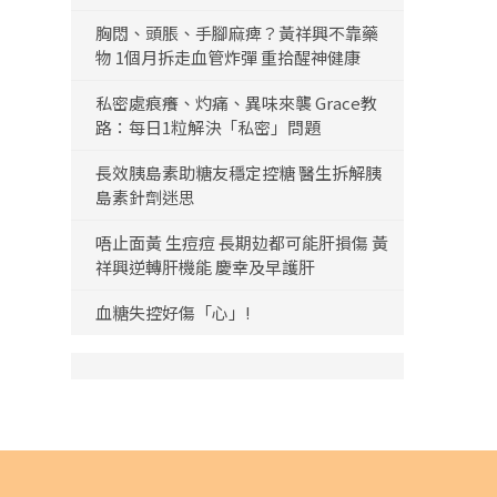
胸悶、頭脹、手腳麻痺？黃祥興不靠藥
物 1個月拆走血管炸彈 重拾醒神健康
私密處痕癢、灼痛、異味來襲 Grace教
路：每日1粒解決「私密」問題
長效胰島素助糖友穩定控糖 醫生拆解胰
島素針劑迷思
唔止面黃 生痘痘 長期攰都可能肝損傷 黃
祥興逆轉肝機能 慶幸及早護肝
血糖失控好傷「心」!