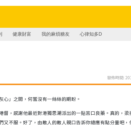
刊
健康財富
我的麻煩糖友
心律知多D
發佈時間: 201
灰心」之間，何嘗沒有一絲絲的期盼。
港督，感謝他最近對港獨思潮派出的一貼苦口良藥。真的，梁
們又不服。好了，由敵人的敵人親口告訴你總應有點分量吧，