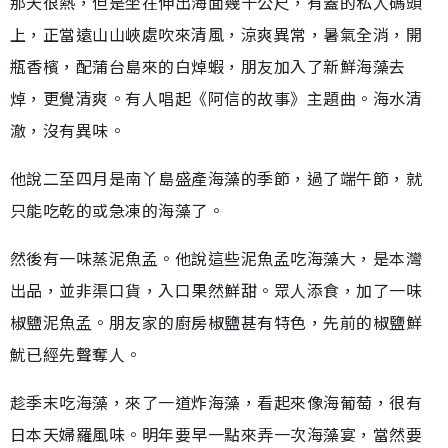
那天很熱，但是坐在伸出海面幾十公尺，有蓋的私人碼頭
上，正當遠山山峽處吹來清風，涼爽異常，暑氣全消，開
瓶香檳，配蒲台島來的白焯蝦，朋友加入了新鮮海藻去
焯，更覺清爽。有人唱起《阿信的故事》主題曲。海水清
澈，沒有異味。
他說二至四月是南丫島盛產海藻的季節，過了端午節，就
只能吃乾的或急凍的海藻了。
然後有一味蒸泥魚孟。他說這些泥魚孟吃海藻大，是本灣
出品，並非渠口貨，入口果然鮮甜。眾人添食，加了一味
椒鹽泥魚孟。朋友家的廚房椒鹽甚有特色，先前的椒鹽鮮
魷已經先聲奪人。
趁季末吃海藻，來了一道炸海藻，看起來像海葡萄，很有
日本天婦羅風味。明年要早一點來弄一次海藻宴，當然要