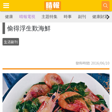
健康
晴報電視
主題特集
時事
副刊
健康財富
偷得浮生歎海鮮
生活副刊
發佈時間: 2016/06/10