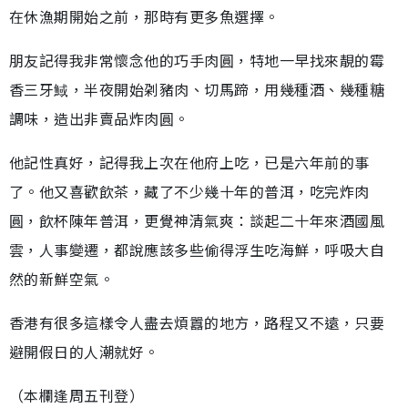
在休漁期開始之前，那時有更多魚選擇。
朋友記得我非常懷念他的巧手肉圓，特地一早找來靚的霉
香三牙䱛，半夜開始刴豬肉、切馬蹄，用幾種酒、幾種糖
調味，造出非賣品炸肉圓。
他記性真好，記得我上次在他府上吃，已是六年前的事
了。他又喜歡飲茶，藏了不少幾十年的普洱，吃完炸肉
圓，飲杯陳年普洱，更覺神清氣爽：談起二十年來酒國風
雲，人事變遷，都說應該多些偷得浮生吃海鮮，呼吸大自
然的新鮮空氣。
香港有很多這樣令人盡去煩囂的地方，路程又不遠，只要
避開假日的人潮就好。
（本欄逢周五刊登）