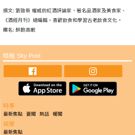
撰文: 劉致新 權威的紅酒評論家、著名品酒家及美食家、
《酒經月刊》總編輯，喜歡飲食和學習古老飲食文化。
欄名: 醉飽高眠
晴報 Sky Post
時事
最新焦點
要聞
熱話
暖聞
娛樂
最新焦點