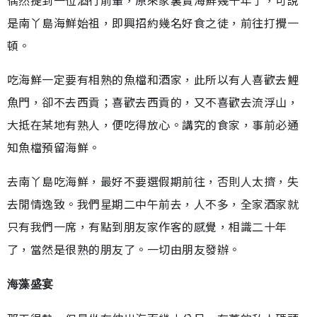
是南丫島海鮮始祖，即興招約幾名好食之徒，前往打攪一
頓。
吃海鮮一定要有相熟的魚檔和酒家，此所以有人喜歡去鯉
魚門，卻不去西貢；喜歡去西貢的，又不喜歡去流浮山，
大抵在某地有熟人，便吃得放心。講究的食家，事前必通
知魚檔預留海鮮。
去南丫島吃海鮮，最好不要選假期前往，否則人太擠，失
去閒情逸致。我們星期二中午前去，人不多，全家酒家就
只有我們一席，有點到朋友家作客的感覺，相識二十年
了，當然是很熟的朋友了。一切由朋友發辦。
海藻盛宴