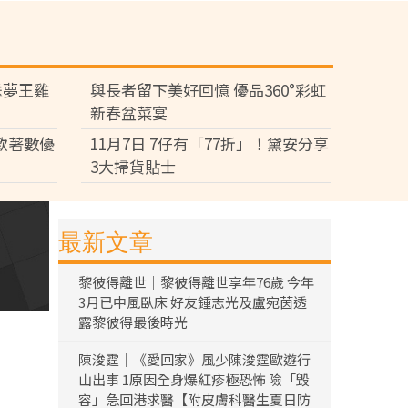
送夢王雞
與長者留下美好回憶 優品360°彩虹
新春盆菜宴
多款著數優
11月7日 7仔有「77折」！黛安分享
3大掃貨貼士
最新文章
黎彼得離世｜黎彼得離世享年76歲 今年
3月已中風臥床 好友鍾志光及盧宛茵透
露黎彼得最後時光
陳浚霆｜《愛回家》風少陳浚霆歐遊行
山出事 1原因全身爆紅疹極恐怖 險「毀
容」急回港求醫【附皮膚科醫生夏日防