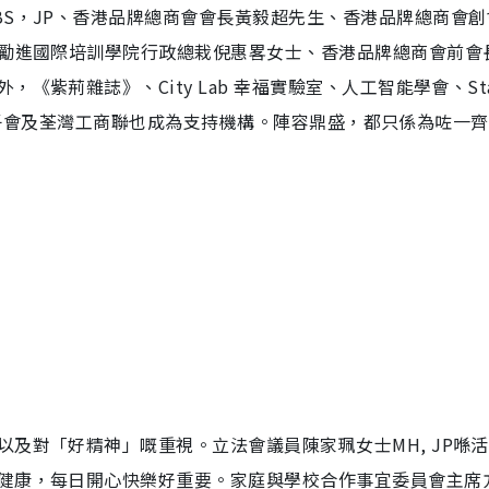
BS，JP、香港品牌總商會會長黃毅超先生、香港品牌總商會創
⁠勵進國際培訓學院行政總栽倪惠畧女士、香港品牌總商會前會
紫荊雜誌》、City Lab 幸福實驗室、人工智能學會、Sta
文田獅子會及荃灣工商聯也成為支持機構。陣容鼎盛，都只係為咗一
及對「好精神」嘅重視。立法會議員陳家珮女士MH, JP喺
健康，每日開心快樂好重要。家庭與學校合作事宜委員會主席