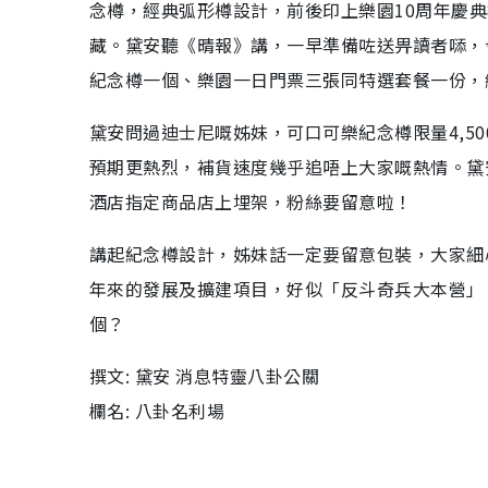
念樽，經典弧形樽設計，前後印上樂園10周年慶
藏。黛安聽《晴報》講，一早準備咗送畀讀者𠻹，今
紀念樽一個、樂園一日門票三張同特選套餐一份，總
黛安問過迪士尼嘅姊妹，可口可樂紀念樽限量4,5
預期更熱烈，補貨速度幾乎追唔上大家嘅熱情。黛
酒店指定商品店上埋架，粉絲要留意啦！
講起紀念樽設計，姊妹話一定要留意包裝，大家細
年來的發展及擴建項目，好似「反斗奇兵大本營」
個？
撰文: 黛安 消息特靈八卦公關
欄名: 八卦名利場