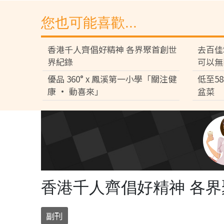
您也可能喜歡...
香港千人齊倡好精神 各界聚首創世
去百佳
界紀錄
可以無
優品 360° x 鳳溪第一小學「關注健
低至5
康 • 動喜來」
盆菜
香港千人齊倡好精神 各
副刊