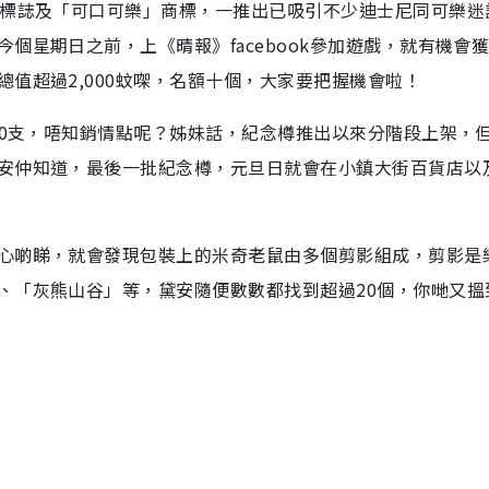
典標誌及「可口可樂」商標，一推出已吸引不少迪士尼同可樂迷
個星期日之前，上《晴報》facebook參加遊戲，就有機會
值超過2,000蚊㗎，名額十個，大家要把握機會啦！
00支，唔知銷情點呢？姊妹話，紀念樽推出以來分階段上架，
安仲知道，最後一批紀念樽，元旦日就會在小鎮大街百貨店以
心啲睇，就會發現包裝上的米奇老鼠由多個剪影組成，剪影是
、「灰熊山谷」等，黛安隨便數數都找到超過20個，你哋又搵