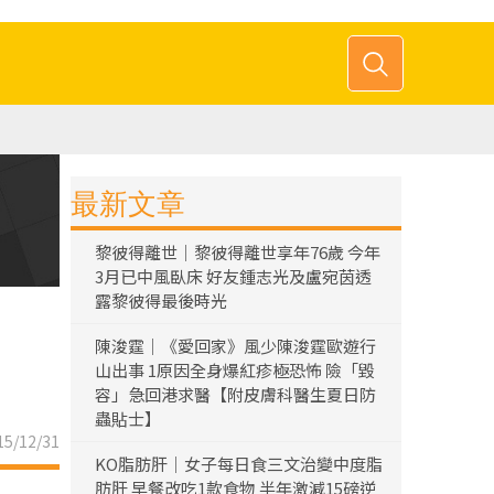
最新文章
黎彼得離世｜黎彼得離世享年76歲 今年
3月已中風臥床 好友鍾志光及盧宛茵透
露黎彼得最後時光
陳浚霆｜《愛回家》風少陳浚霆歐遊行
山出事 1原因全身爆紅疹極恐怖 險「毀
容」急回港求醫【附皮膚科醫生夏日防
蟲貼士】
5/12/31
KO脂肪肝｜女子每日食三文治變中度脂
肪肝 早餐改吃1款食物 半年激減15磅逆