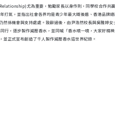
elationship)尤為重要，勉勵家長以身作則，同學校合作共
青少年打氣，並指出社會各界均是青少年最大嘅後盾、香港品牌總
仍然係機會與支持處處。致辭過後，由尹浩然校長與吳雅婷女
同心同行，逐步製作減壓香水，並同喊「香水噴一噴，大家好精神
，並正式宣布創造了千人製作減壓香水這世界紀錄。