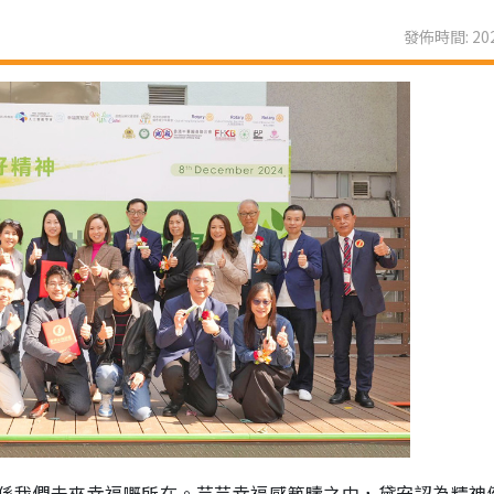
發佈時間: 202
係我們未來幸福嘅所在。芸芸幸福感範疇之中，黛安認為精神