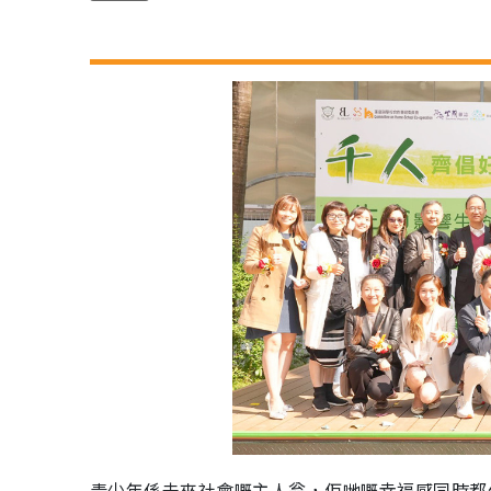
青少年係未來社會嘅主人翁，佢哋嘅幸福感同時都