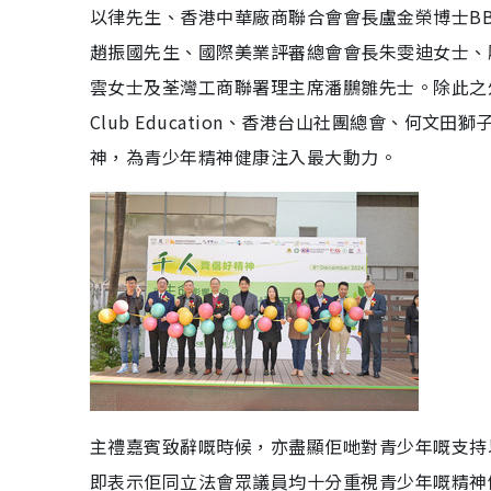
以律先生、香港中華廠商聯合會會長盧金榮博士B
趙振國先生、國際美業評審總會會長朱雯迪女士、
雲女士及荃灣工商聯署理主席潘鵬雛先士。除此之外，《
Club Education、香港台山社團總會、何
神，為青少年精神健康注入最大動力。
主禮嘉賓致辭嘅時候，亦盡顯佢哋對青少年嘅支持以
即表示佢同立法會眾議員均十分重視青少年嘅精神