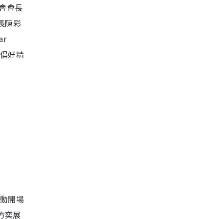
會會長
長陳彩
r
齊倡好精
活動開場
方奕展