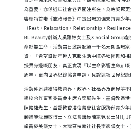
為重要，亦係近年社會各界關注所在。為咗凝聚更
響應特首喺《施政報告》中提出嘅加強支持青少年
（Rest，Relaxation，Relationship
BL Beauty創辦人吳雅婷女士及X Social
命影響生命。活動當日邀請超過一千名元朗區嘅家
資，「希望幫助年輕人克服生活中嘅各種困難和挑
授畀身邊嘅朋友，真正實現『以生命影響生命』嘅
周年，更向世界紀錄協會申請，見證這項世界紀錄
活動仲迅速獲得教育界、政界、社福界及商界等不
學校合作事宜委員會主席方奕展先生、基督教香港
陳健雄先生、基督教香港信義會社會服務部青少年
師督導沈麗敏博士、立法會議員陳家珮女士MH, 
議員麥美儀女士、大灣區扶輪社社長李彥儀女士、