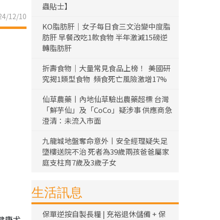
蟲貼士】
4/12/10
KO脂肪肝｜女子每日食三文治變中度脂
肪肝 早餐改吃1款食物 半年激減15磅逆
轉脂肪肝
折壽食物｜大量常見食品上榜！ 美國研
究揭1類型食物 頻食死亡風險激增17%
仙草農藥丨內地仙草驗出農藥超標 台灣
「鮮芋仙」及「CoCo」疑涉事 供應商急
澄清：未流入市面
九龍城地盤奪命意外丨安全經理疑失足
墮樓送院不治 死者為39歲兩孩爸爸屬家
庭支柱育7歲及3歲子女
生活訊息
保單逆按自製長糧 | 充裕退休儲備 + 保
健康尤