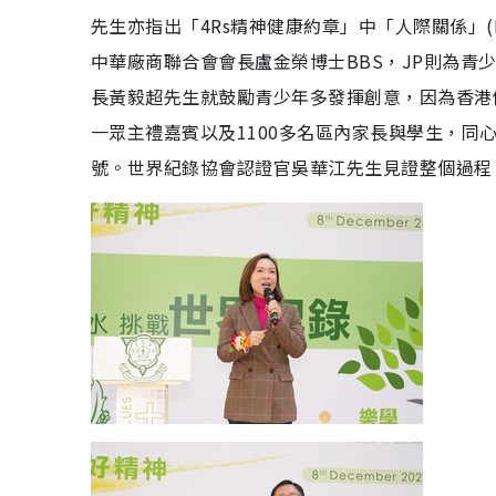
先生亦指出「4Rs精神健康約章」中「人際關係」(R
中華廠商聯合會會長盧金榮博士BBS，JP則為
長黃毅超先生就鼓勵青少年多發揮創意，因為香港
一眾主禮嘉賓以及1100多名區內家長與學生，
號。世界紀錄協會認證官吳華江先生見證整個過程