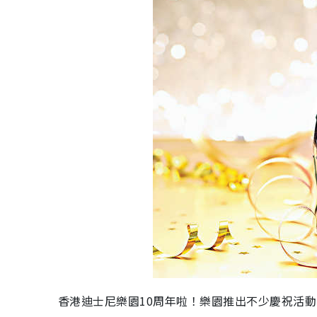
香港迪士尼樂園10周年啦！樂園推出不少慶祝活動，好似