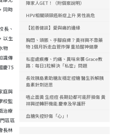
障家人GET！（附個案說明）
，同時
HPV相關頭頸癌新症上升 男性高危
」
【若善健談】愛與痛的邊緣
然校長、
動，以生
胸悶、頭脹、手腳麻痺？黃祥興不靠藥
物 1個月拆走血管炸彈 重拾醒神健康
水物
知識傳
私密處痕癢、灼痛、異味來襲 Grace教
路：每日1粒解決「私密」問題
慶75
長效胰島素助糖友穩定控糖 醫生拆解胰
島素針劑迷思
家庭與
唔止面黃 生痘痘 長期攰都可能肝損傷 黃
學校監
祥興逆轉肝機能 慶幸及早護肝
戲治療
血糖失控好傷「心」!
屯門區區
會長林