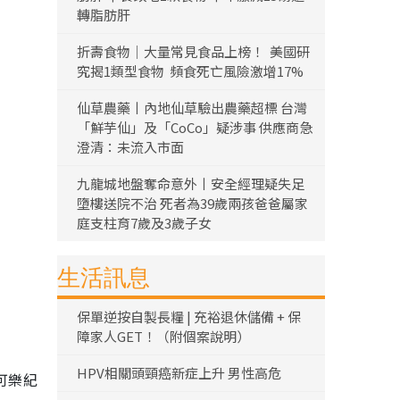
轉脂肪肝
折壽食物｜大量常見食品上榜！ 美國研
究揭1類型食物 頻食死亡風險激增17%
仙草農藥丨內地仙草驗出農藥超標 台灣
「鮮芋仙」及「CoCo」疑涉事 供應商急
澄清：未流入市面
九龍城地盤奪命意外丨安全經理疑失足
墮樓送院不治 死者為39歲兩孩爸爸屬家
庭支柱育7歲及3歲子女
生活訊息
保單逆按自製長糧 | 充裕退休儲備 + 保
障家人GET！（附個案說明）
HPV相關頭頸癌新症上升 男性高危
口可樂紀