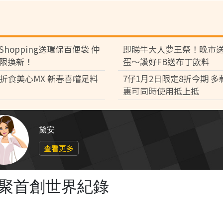
Shopping送環保百便袋 仲
即睇牛大人夢王祭！晚市
限換新！
蛋～讚好FB送布丁飲料
8折食美心MX 新春喜嚐足料
7仔1月2日限定8折今期 
惠可同時使用抵上抵
黛安
查看更多
界聚首創世界紀錄