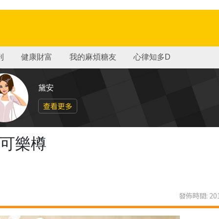
刊
健康財富
我的麻煩糖友
心律知多D
黛安
查看更多
年可樂樽
發佈時間: 201