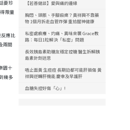
話要珍
【若善健談】愛與痛的邊緣
獲得限量
胸悶、頭脹、手腳麻痺？黃祥興不靠藥
物 1個月拆走血管炸彈 重拾醒神健康
私密處痕癢、灼痛、異味來襲 Grace教
但反應比
路：每日1粒解決「私密」問題
及兩間
長效胰島素助糖友穩定控糖 醫生拆解胰
島素針劑迷思
樂園十
唔止面黃 生痘痘 長期攰都可能肝損傷 黃
祥興逆轉肝機能 慶幸及早護肝
到幾多
血糖失控好傷「心」!