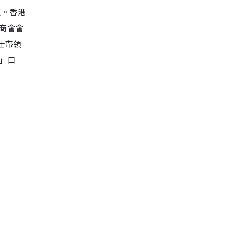
贏。香港
商會會
士帶領
」口