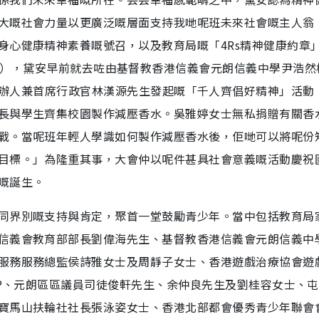
大嘅社會力量以更廣泛嘅層面支持我哋呢班未來社會嘅主人翁
身心健康精神素養嘅號召，以及教育局嘅「4Rs精神健康約章
，Resilience），黛安早前就去咗由基督教香港信義會元朗信義中學尹浩
 Group創辦人兼首席行政官林漢源先生發起嘅「千人齊倡好精神」活
長與學生齊集校園製作減壓香水。吳雅婷女士無私捐贈有關香
戰。當呢班年輕人學識如何製作減壓香水後，佢哋可以將呢份
目標。」為隆重其事，大會仲以呢件甚具社會意義嘅活動慶祝國
嘅誕生。
同界別嘅支持與肯定，聚首一堂鼓勵青少年。當中包括教育局
信義會教育部部長劉偉海先生、基督教香港信義會元朗信義中
服務服務總監侯詩雅女士及周靜子女士、香港遊戲治療協會遊
JP、元朗區區議員司徒俊軒先生、余仲良先生及劉桂容女士、
寶馬山扶輪社社長張泳姿女士、香港北部都會優秀青少年聯會