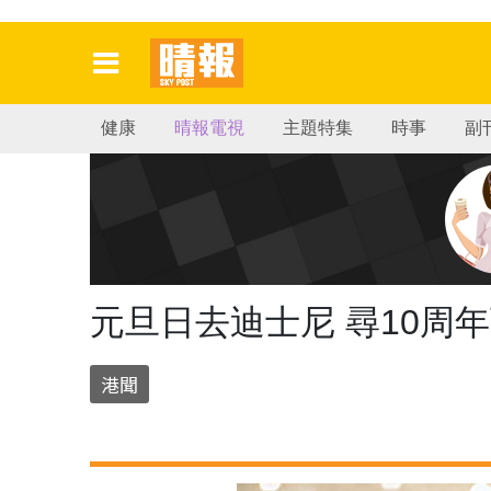
健康
晴報電視
主題特集
時事
副
元旦日去迪士尼 尋10周
港聞