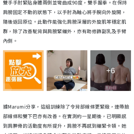
雙手手肘緊貼身體兩側並彎曲成90度，雙手握拳。在保持
肩膀固定不動的狀態下，以手肘為軸心將手腕向外旋開，
隨後返回原位。此動作能強化肩膀深層的外旋肌等穩定肌
群，除了改善駝背與肩膀緊繃外，亦有助修飾副乳及手臂
內側。
+6
據Marumi分享，這組訓練除了令背部線條更緊緻，連帶臉
部線條和雙下巴亦有改善。在實測約一星期後，已明顯感
到肩胛骨的活動度有所提升，肩膀不再感到繃緊卡頓。她