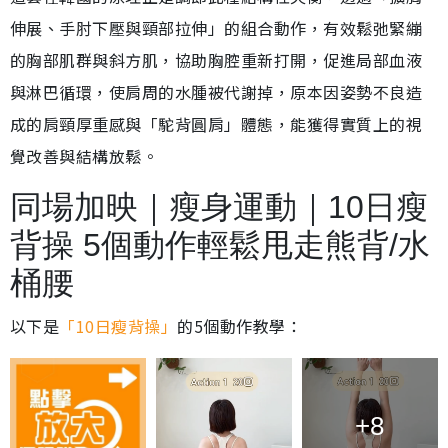
伸展、手肘下壓與頸部拉伸」的組合動作，有效鬆弛緊繃
的胸部肌群與斜方肌，協助胸腔重新打開，促進局部血液
與淋巴循環，使肩周的水腫被代謝掉，原本因姿勢不良造
成的肩頸厚重感與「駝背圓肩」體態，能獲得實質上的視
覺改善與結構放鬆。
同場加映｜瘦身運動｜10日瘦
背操 5個動作輕鬆甩走熊背/水
桶腰
以下是
「10日瘦背操」
的5個動作教學：
+8