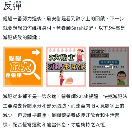
反彈
經過一番努力過後，最安慰是看到數字上的回饋，下一步
就要想想如何維持身材。營養師Sarah提醒，以下5件事是
減肥成敗的關鍵：
+5
減肥從來都不是一勞永逸，營養師Sarah提醒，快速減肥法
主要減去身體水分和部分脂肪，而達至肉眼可見數字上的
減少，但要維持體重，最關鍵是養成良好飲食和生活習
慣，配合恆常運動和適當休息，才能夠持之以恆。