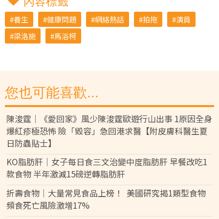
內容標籤
養生
健康問題
網絡熱話
拍拖
演員
梁洛施
馬浴柯
您也可能喜歡...
陳浚霆｜《愛回家》風少陳浚霆歐遊行山出事 1原因全身
爆紅疹極恐怖 險「毀容」急回港求醫【附皮膚科醫生夏
日防蟲貼士】
KO脂肪肝｜女子每日食三文治變中度脂肪肝 早餐改吃1
款食物 半年激減15磅逆轉脂肪肝
折壽食物｜大量常見食品上榜！ 美國研究揭1類型食物
頻食死亡風險激增17%