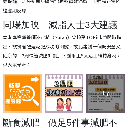
亦提醒，訓練初期身體會出現些微酸痛感，但這是正常的
適應期反應。
同場加映｜減脂人士3大建議
本港專業營養師陳宣希（Sarah）曾接受TOPick訪問時指
出，飲食管控是減肥成功的關鍵，故此建議一個既安全又
健康的「2周快速減肥計劃」，並附上5大貼士維持身材，
供大家參考：
+7
斷食減肥｜做足5件事減肥不