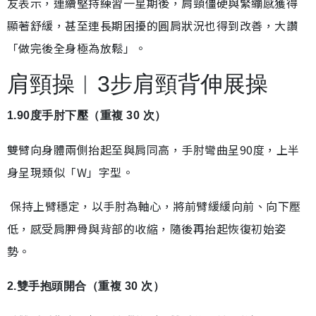
友表示，連續堅持練習一星期後，肩頸僵硬與緊繃感獲得
顯著舒緩，甚至連長期困擾的圓肩狀況也得到改善，大讚
「做完後全身極為放鬆」。
肩頸操︱3步肩頸背伸展操
1.90度手肘下壓（重複 30 次）
雙臂向身體兩側抬起至與肩同高，手肘彎曲呈90度，上半
身呈現類似「W」字型。
保持上臂穩定，以手肘為軸心，將前臂緩緩向前、向下壓
低，感受肩胛骨與背部的收縮，隨後再抬起恢復初始姿
勢。
2.雙手抱頭開合（重複 30 次）