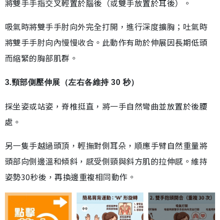
將雙手手指交叉輕置於腦後（或雙手放置於耳後）。
吸氣時將雙手手肘向外完全打開，進行深度擴胸；吐氣時
將雙手手肘向內慢慢收合。此動作有助於伸展因長期低頭
而縮緊的胸部肌群。
3.頸部側壓伸展（左右各維持 30 秒）
採坐姿或站姿，脊椎挺直，將一手自然彎曲並放置於後腰
處。
另一隻手越過頭頂，輕撫對側耳朵，順應手臂自然重量將
頭部向側邊溫和傾斜，感受側頸與斜方肌的拉伸感。維持
姿勢30秒後，再換邊重複相同動作。