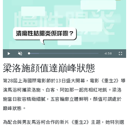
剩
-
4:58
載
播
開
全
入
放
啟
螢
完
音
幕
餘
畢
效
梁洛施顔值達巔峰狀態
:
1
時
4
.
4
第28屆上海國際電影節於13日盛大開幕，電影《重生2》導
間
5
%
演馬浴柯攜梁洛施、白客、阿如那一起亮相紅地氈。梁洛
施當日妝容精緻細膩，五官輪廓立體鮮明，顏值可謂處於
巔峰狀態。
為配合與男友馬浴柯合作的新片《重生2》主題，她特別選