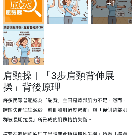
+1
肩頸操︱「3步肩頸背伸展
操」背後原理
許多民眾普遍認為「駝背」主因是背部肌力不足，然而，
體態失衡往往源於「前側胸肌過度緊繃」與「後側背部肌
群被長期拉長」所形成的肌群拮抗失衡。
這套在韓國的原理正是調節此種結構性失衡，透過「擴胸