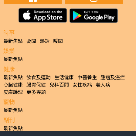
時事
最新焦點
要聞
熱話
暖聞
娛樂
最新焦點
健康
最新焦點
飲食及運動
生活健康
中醫養生
腫瘤及癌症
心臟健康
腸胃保健
兒科百問
女性疾病
老人病
皮膚護理
更多專題
寵物
最新焦點
副刊
最新焦點