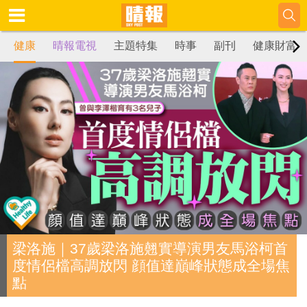
健康
晴報電視
主題特集
時事
副刊
健康財富
梁洛施｜37歲梁洛施翹實導演男友馬浴柯首
度情侶檔高調放閃 顔值達巔峰狀態成全場焦
點