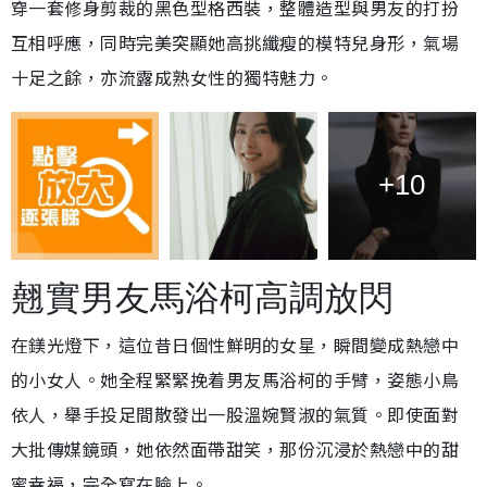
穿一套修身剪裁的黑色型格西裝，整體造型與男友的打扮
互相呼應，同時完美突顯她高挑纖瘦的模特兒身形，氣場
十足之餘，亦流露成熟女性的獨特魅力。
+10
翹實男友馬浴柯高調放閃
在鎂光燈下，這位昔日個性鮮明的女星，瞬間變成熱戀中
的小女人。她全程緊緊挽着男友馬浴柯的手臂，姿態小鳥
依人，舉手投足間散發出一股溫婉賢淑的氣質。即使面對
大批傳媒鏡頭，她依然面帶甜笑，那份沉浸於熱戀中的甜
蜜幸福，完全寫在臉上。