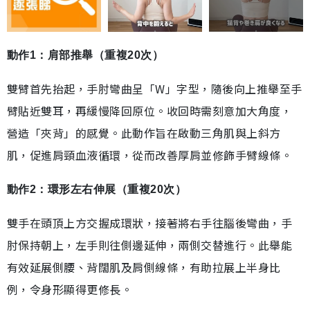
動作1：肩部推舉（重複20次）
雙臂首先抬起，手肘彎曲呈「W」字型，隨後向上推舉至手
臂貼近雙耳，再緩慢降回原位。收回時需刻意加大角度，
營造「夾背」的感覺。此動作旨在啟動三角肌與上斜方
肌，促進肩頸血液循環，從而改善厚肩並修飾手臂線條。
動作2：環形左右伸展（重複20次）
雙手在頭頂上方交握成環狀，接著將右手往腦後彎曲，手
肘保持朝上，左手則往側邊延伸，兩側交替進行。此舉能
有效延展側腰、背闊肌及肩側線條，有助拉展上半身比
例，令身形顯得更修長。