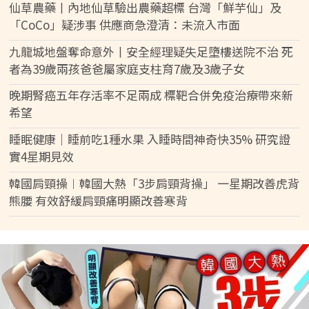
仙草農藥丨內地仙草驗出農藥超標 台灣「鮮芋仙」及
「CoCo」疑涉事 供應商急澄清：未流入市面
九龍城地盤奪命意外丨安全經理疑失足墮樓送院不治 死
者為39歲兩孩爸爸屬家庭支柱育7歲及3歲子女
晚期腎癌五年存活率不足兩成 標靶合併免疫治療帶來新
希望
睡眠健康｜睡前吃1種水果 入睡時間神奇快35% 研究證
實4星期見效
韓國肩頸操︱韓國大熱「3步肩頸背操」 一星期改善虎背
熊腰 有效舒緩肩頸痛明顯改善寒背