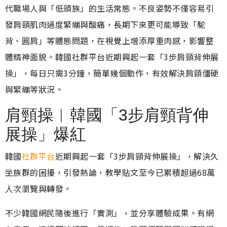
代職場人與「低頭族」的生活常態。不良姿勢不僅容易引
發肩頸肌肉過度緊繃與酸痛，長期下來更可能導致「駝
背、圓肩」等體態問題，在視覺上增添厚重肉感，影響整
體精神面貌。韓國社群平台近期興起一套「3步肩頸背伸展
操」，每日只需3分鐘，簡單幾個動作，有效解決肩頸僵硬
與緊繃等狀況。
肩頸操︱韓國「3步肩頸背伸
展操」爆紅
韓國
社群平台
近期興起一套「3步肩頸背伸展操」，解決久
坐族群的困擾，引發熱論，教學貼文至今已累積超過68萬
人次瀏覽與轉發。
不少韓國網民隨後進行「實測」，並分享體驗成果。有網