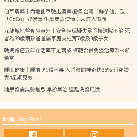
仙草農藥丨內地仙草驗出農藥超標 台灣「鮮芋仙」及
「CoCo」疑涉事 供應商急澄清：未流入市面
九龍城地盤奪命意外丨安全經理疑失足墮樓送院不治 死
者為39歲兩孩爸爸屬家庭支柱育7歲及3歲子女
晚期腎癌五年存活率不足兩成 標靶合併免疫治療帶來新
希望
睡眠健康｜睡前吃1種水果 入睡時間神奇快35% 研究證
實4星期見效
糖尿腎病無聲無息 早診早治 遠離洗腎風險
晴報 Sky Post