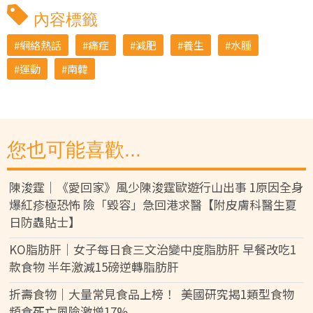
內容標籤
網絡熱話
痛症
減肥
養生
水腫
運動
南韓
您也可能喜歡...
陳浚霆｜《愛回家》風少陳浚霆歐遊行山出事 1原因全身
爆紅疹極恐怖 險「毀容」急回港求醫【附皮膚科醫生夏
日防蟲貼士】
KO脂肪肝｜女子每日食三文治變中度脂肪肝 早餐改吃1
款食物 半年激減15磅逆轉脂肪肝
折壽食物｜大量常見食品上榜！ 美國研究揭1類型食物
頻食死亡風險激增17%