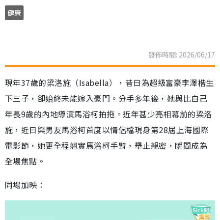
健康
發佈時間: 2026/06/17
現年37歲的梁洛施（Isabella），昔日為超級富豪李澤楷生
下三子，卻始終未能嫁入豪門。分手多年後，她與比自己
年長9歲的內地導演馬浴柯拍拖。近年甚少亮相幕前的梁洛
施，近日與男友馬浴柯首度以情侶檔現身第28屆上海國際
電影節，她更全程翹實馬浴柯手臂，舉止親密，瞬間成為
全場焦點。
同場加映：