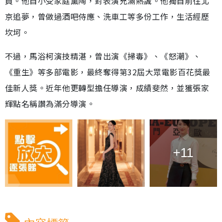
員。他自小受家庭薰陶，對表演充滿熱誠。他獨自前往北
京追夢，曾做過酒吧侍應、洗車工等多份工作，生活經歷
坎坷。
不過，馬浴柯演技精湛，曾出演《掃毒》、《怒潮》、
《重生》等多部電影，最終奪得第32屆大眾電影百花獎最
佳新人獎。近年他更轉型擔任導演，成績斐然，並獲張家
輝點名稱讚為滿分導演。
+11