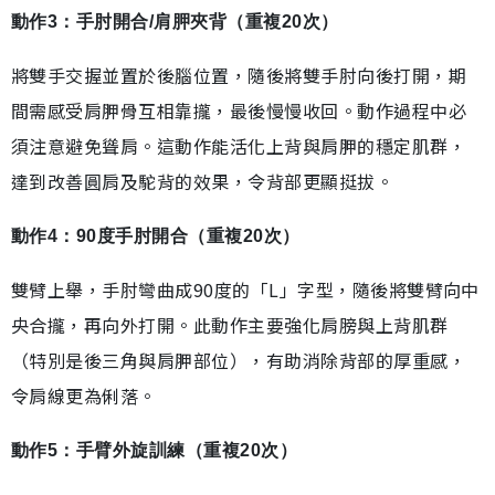
動作3：手肘開合/肩胛夾背（重複20次）
將雙手交握並置於後腦位置，隨後將雙手肘向後打開，期
間需感受肩胛骨互相靠攏，最後慢慢收回。動作過程中必
須注意避免聳肩。這動作能活化上背與肩胛的穩定肌群，
達到改善圓肩及駝背的效果，令背部更顯挺拔。
動作4：90度手肘開合（重複20次）
雙臂上舉，手肘彎曲成90度的「L」字型，隨後將雙臂向中
央合攏，再向外打開。此動作主要強化肩膀與上背肌群
（特別是後三角與肩胛部位），有助消除背部的厚重感，
令肩線更為俐落。
動作5：手臂外旋訓練（重複20次）