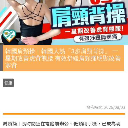
韓國肩頸操︱韓國大熱「3步肩頸背操」 一
星期改善虎背熊腰 有效舒緩肩頸痛明顯改善
寒背
健康
發佈時間: 2026/08/03
肩頸操︱長時間坐在電腦前辦公、低頸用手機，已成為現