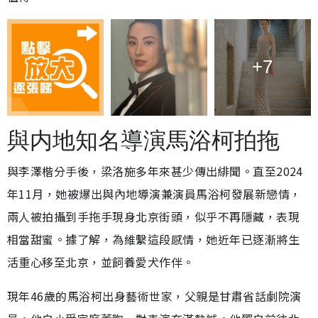
+7
與内地知名導演馬浴柯拍拖
與李澤楷分手後，梁洛施多年來甚少傳出緋聞。直至2024
年11月，她被爆出與內地導演兼演員馬浴柯發展新戀情，
兩人被拍攝到手拖手現身北京街頭，似乎不再隱藏，表現
相當甜蜜。據了解，為維繫這段感情，她近年已逐漸將生
活重心移至北京，並飼養愛犬作伴。
現年46歲的馬浴柯出身藝術世家，父親是甘肅省話劇院演