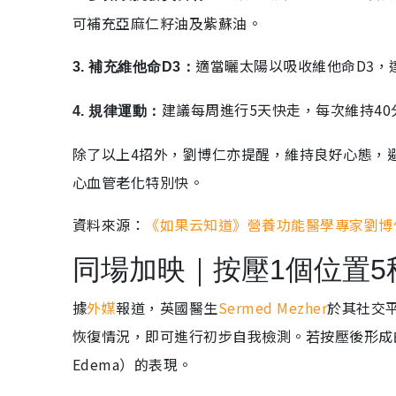
可補充亞麻仁籽油及紫蘇油。
適當曬太陽以吸收維他命D3，
3. 補充維他命D3：
建議每周進行5天快走，每次維持40分
4. 規律運動：
除了以上4招外，劉博仁亦提醒，維持良好心態，
心血管老化特別快。
資料來源：
《如果云知道》營養功能醫學專家劉博
同場加映｜按壓1個位置5
據
外媒
報道，英國醫生
Sermed Mezher
於其社交
恢復情況，即可進行初步自我檢測。若按壓後形成的
Edema）的表現。