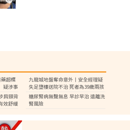
農藥超標
九龍城地盤奪命意外丨安全經理疑
」疑涉事
失足墮樓送院不治 死者為39歲兩孩
面
爸爸屬家庭支柱育7歲及3歲子女
步肩頸背
糖尿腎病無聲無息 早診早治 遠離洗
有效舒緩
腎風險