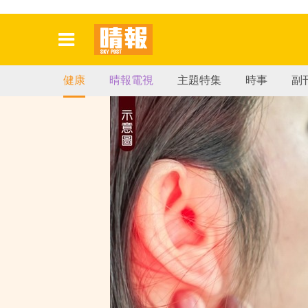
健康
晴報電視
主題特集
時事
副