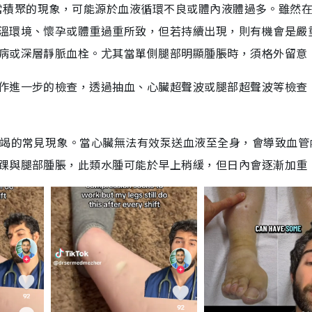
液體異常積聚的現象，可能源於血液循環不良或體內液體過多。雖然
溫環境、懷孕或體重過重所致，但若持續出現，則有機會是嚴
病或深層靜脈血栓。尤其當單側腿部明顯腫脹時，須格外留意
作進一步的檢查，透過抽血、心臟超聲波或腿部超聲波等檢查
衰竭的常見現象。當心臟無法有效泵送血液至全身，會導致血管
踝與腿部腫脹，此類水腫可能於早上稍緩，但日內會逐漸加重