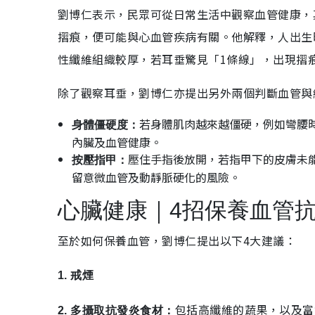
劉博仁表示，民眾可從日常生活中觀察血管健康，
摺痕，便可能與心血管疾病有關。他解釋，人出生
性纖維組織較厚，若耳垂驚見「1條線」，出現摺
除了觀察耳垂，劉博仁亦提出另外兩個判斷血管與
若身體肌肉越來越僵硬，例如彎腰
身體僵硬度：
內臟及血管健康。
壓住手指後放開，若指甲下的皮膚未
按壓指甲：
留意微血管及動靜脈硬化的風險。
心臟健康｜4招保養血管
至於如何保養血管，劉博仁提出以下4大建議：
1. 戒煙
包括高纖維的蔬果，以及富
2. 多攝取抗發炎食材：