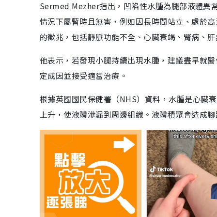
Sermed Mezher指出，凹陷性水腫為腿部
情況下屬暫時且無害，例如因長時間站立、處於高
的徵兆，包括靜脈功能不全、心臟衰竭、腎病、肝
他表示，若發現小腿持續出現水腫，建議盡早就醫
定成因並接受適當治療。
根據英國國民保健署（NHS）資料，水腫是心臟
上升，使液體滲漏到周邊組織。液體積聚會造成腳