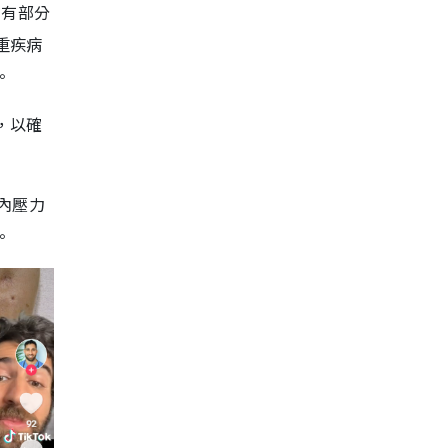
在有部分
重疾病
。
，以確
內壓力
。