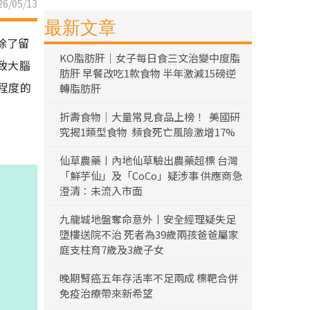
6/05/13
最新文章
除了留
KO脂肪肝｜女子每日食三文治變中度脂
致大腦
肪肝 早餐改吃1款食物 半年激減15磅逆
程度的
轉脂肪肝
折壽食物｜大量常見食品上榜！ 美國研
究揭1類型食物 頻食死亡風險激增17%
仙草農藥丨內地仙草驗出農藥超標 台灣
「鮮芋仙」及「CoCo」疑涉事 供應商急
澄清：未流入市面
九龍城地盤奪命意外丨安全經理疑失足
墮樓送院不治 死者為39歲兩孩爸爸屬家
庭支柱育7歲及3歲子女
晚期腎癌五年存活率不足兩成 標靶合併
免疫治療帶來新希望