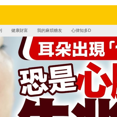
刊
健康財富
我的麻煩糖友
心律知多D