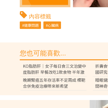
內容標籤
健康問題
心臟病
您也可能喜歡...
KO脂肪肝｜女子每日食三文治變中
折壽食
度脂肪肝 早餐改吃1款食物 半年激
國研究
減15磅逆轉脂肪肝
激增1
晚期腎癌五年存活率不足兩成 標靶
睡眠健
合併免疫治療帶來新希望
間神奇