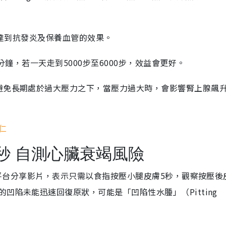
達到抗發炎及保養血管的效果。
鐘，若一天走到5000步至6000步，效益會更好。
避免長期處於過大壓力之下，當壓力過大時，會影響腎上腺飆
仁
秒 自測心臟衰竭風險
平台分享影片，表示只需以食指按壓小腿皮膚5秒，觀察按壓後
凹陷未能迅速回復原狀，可能是「凹陷性水腫」（Pitting