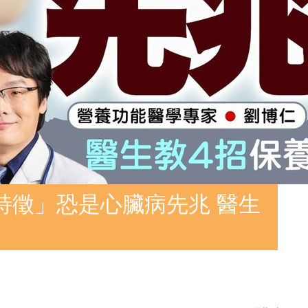
特徵」恐是心臟病先兆 醫生