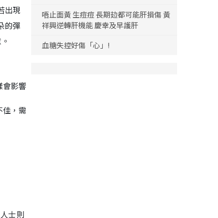
若出現
唔止面黃 生痘痘 長期攰都可能肝損傷 黃
朵的彈
祥興逆轉肝機能 慶幸及早護肝
意。
血糖失控好傷「心」!
樣會影響
不佳，需
食人士則