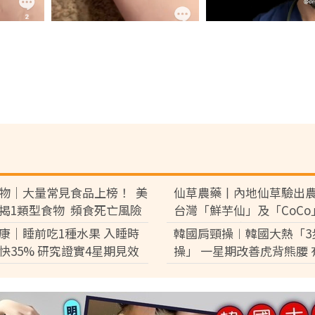
物｜大量常見食品上榜！ 美
仙草農藥丨內地仙草驗出
揭1類型食物 頻食死亡風險
台灣「鮮芋仙」及「CoCo
7%
供應商急澄清：未流入市
康｜睡前吃1種水果 入睡時
韓國肩頸操︱韓國大熱「3
快35% 研究證實4星期見效
操」 一星期改善虎背熊腰 
肩頸痛明顯改善寒背