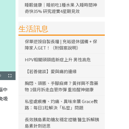
睡眠健康｜睡前吃1種水果 入睡時間神
奇快35% 研究證實4星期見效
生活訊息
保單逆按自製長糧 | 充裕退休儲備 + 保
障家人GET！（附個案說明）
HPV相關頭頸癌新症上升 男性高危
【若善健談】愛與痛的邊緣
0
全
螢
胸悶、頭脹、手腳麻痺？黃祥興不靠藥
幕
腦中
物 1個月拆走血管炸彈 重拾醒神健康
免吸
私密處痕癢、灼痛、異味來襲 Grace教
路：每日1粒解決「私密」問題
長效胰島素助糖友穩定控糖 醫生拆解胰
島素針劑迷思