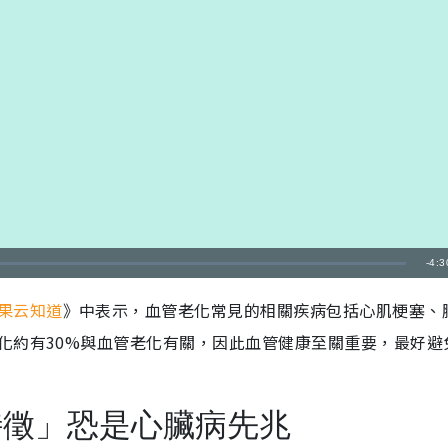
剩
-
4:3
餘
果云知道
》中表示，血管老化常見的相關疾病包括心肌梗塞、
時
化約有30%與血管老化有關，因此血管健康至關重要，最好避
間
特徵」恐是心臟病先兆