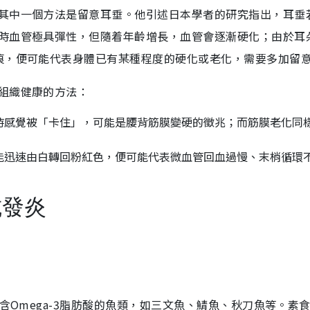
其中一個方法是留意耳垂。他引述日本學者的研究指出，耳垂
時血管極具彈性，但隨着年齡增長，血管會逐漸硬化；由於耳
痕，便可能代表身體已有某種程度的硬化或老化，需要多加留
組織健康的方法：
時感覺被「卡住」，可能是腰背筋膜變硬的徵兆；而筋膜老化同
能迅速由白轉回粉紅色，便可能代表微血管回血過慢、末梢循環
抗發炎
含Omega-3脂肪酸的魚類，如三文魚、鯖魚、秋刀魚等。素