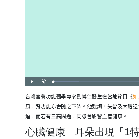
載
播
開
入
放
啟
完
音
畢
效
台灣營養功能醫學專家劉博仁醫生在當地節目《
如
:
1
2
風，腎功能亦會隨之下降。他強調，失智及大腦退
.
0
0
%
煙，而若有三高問題，同樣會影響血管健康。
心臟健康｜耳朵出現「1