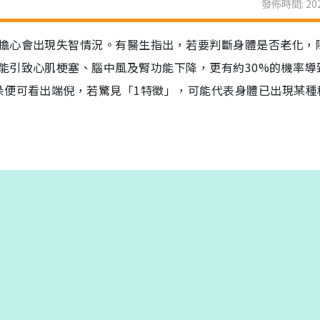
發佈時間: 202
擔心會出現失智情況。有醫生指出，若要判斷身體是否老化，
能引致心肌梗塞、腦中風及腎功能下降，更有約30%的機率導
朵便可看出端倪，若驚見「1特徵」，可能代表身體已出現某種