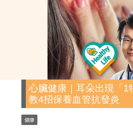
心臟健康｜耳朵出現「1
教4招保養血管抗發炎
健康