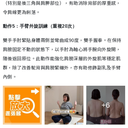
（特別是後三角與肩胛部位），有助消除背部的厚重感，
令肩線更為俐落。
動作5：手臂外旋訓練（重複20次）
雙手手肘緊貼身體兩側並彎曲成90度，雙手握拳。在保持
肩膀固定不動的狀態下，以手肘為軸心將手腕向外旋開，
隨後返回原位。此動作能強化肩膀深層的外旋肌等穩定肌
群，除了改善駝背與肩膀緊繃外，亦有助修飾副乳及手臂
內側。
+6