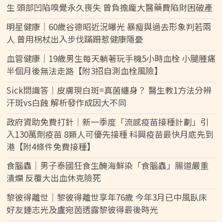
生 頭部凹陷嗅覺永久喪失 曾負擔龐大醫藥費陷財困破產
明星健康｜60歲谷德昭近況曝光 暴瘦與過去形象判若兩
人 曾用柺杖出入步伐蹣跚惹健康隱憂
血管健康｜19歲男生每天躺著玩手機5小時血栓 小腿腫痛
半個月後無法走路【附3招自測血栓風險】
Sick問識答｜皮膚現白斑=真菌纏身？ 醫生教1方法分辨
汗斑vs白蝕 解析發作成因大不同
政府資助免費打針｜新一季度「流感疫苗接種計劃」引
入130萬劑疫苗 8類人可優先接種 科興疫苗最快月底先到
港【附4條件免費接種】
食腦蟲｜男子泰國狂食生醃海鮮染「食腦蟲」腸道嚴重
潰爛 反覆大出血休克險死
黎彼得離世｜黎彼得離世享年76歲 今年3月已中風臥床
好友鍾志光及盧宛茵透露黎彼得最後時光