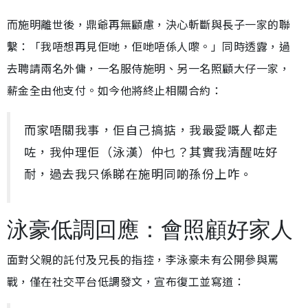
而施明離世後，鼎爺再無顧慮，決心斬斷與長子一家的聯
繫：「我唔想再見佢哋，佢哋唔係人嚟。」同時透露，過
去聘請兩名外傭，一名服侍施明、另一名照顧大仔一家，
薪金全由他支付。如今他將終止相關合約：
而家唔關我事，佢自己搞掂，我最愛嘅人都走
咗，我仲理佢（泳漢）仲乜？其實我清醒咗好
耐，過去我只係睇在施明同啲孫份上咋。
泳豪低調回應：會照顧好家人
面對父親的託付及兄長的指控，李泳豪未有公開參與罵
戰，僅在社交平台低調發文，宣布復工並寫道：