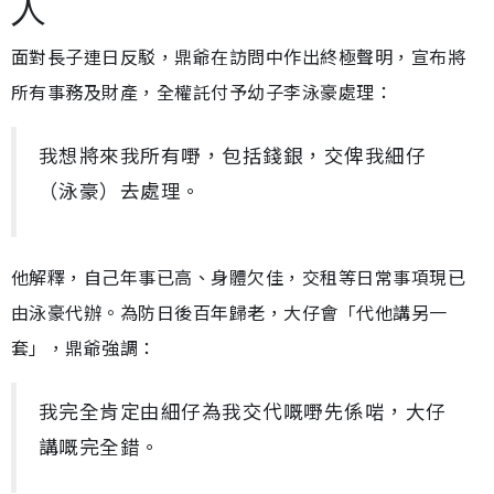
人
面對長子連日反駁，鼎爺在訪問中作出終極聲明，宣布將
所有事務及財產，全權託付予幼子李泳豪處理：
我想將來我所有嘢，包括錢銀，交俾我細仔
（泳豪）去處理。
他解釋，自己年事已高、身體欠佳，交租等日常事項現已
由泳豪代辦。為防日後百年歸老，大仔會「代他講另一
套」，鼎爺強調：
我完全肯定由細仔為我交代嘅嘢先係啱，大仔
講嘅完全錯。