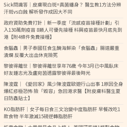
Sick問識答｜皮膚現白斑=真菌纏身？ 醫生教1方法分辨
汗斑vs白蝕 解析發作成因大不同
政府資助免費打針｜新一季度「流感疫苗接種計劃」引
入130萬劑疫苗 8類人可優先接種 科興疫苗最快月底先到
港【附4條件免費接種】
食腦蟲｜男子泰國狂食生醃海鮮染「食腦蟲」腸道嚴重
潰爛 反覆大出血休克險死
黎彼得離世｜黎彼得離世享年76歲 今年3月已中風臥床
好友鍾志光及盧宛茵透露黎彼得最後時光
陳浚霆｜《愛回家》風少陳浚霆歐遊行山出事 1原因全身
爆紅疹極恐怖 險「毀容」急回港求醫【附皮膚科醫生夏
日防蟲貼士】
KO脂肪肝｜女子每日食三文治變中度脂肪肝 早餐改吃1
款食物 半年激減15磅逆轉脂肪肝