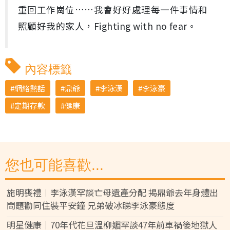
重回工作崗位……我會好好處理每一件事情和
照顧好我的家人，Fighting with no fear。
內容標籤
網絡熱話
鼎爺
李泳漢
李泳豪
定期存款
健康
您也可能喜歡...
施明喪禮︱李泳漢罕談亡母遺產分配 揭鼎爺去年身體出
問題勸同住裝平安鐘 兄弟破冰睇李泳豪態度
明星健康｜70年代花旦溫柳媚罕談47年前車禍後地獄人