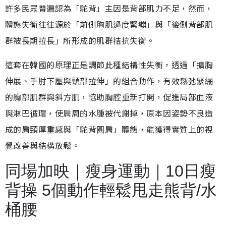
許多民眾普遍認為「駝背」主因是背部肌力不足，然而，
體態失衡往往源於「前側胸肌過度緊繃」與「後側背部肌
群被長期拉長」所形成的肌群拮抗失衡。
這套在韓國的原理正是調節此種結構性失衡，透過「擴胸
伸展、手肘下壓與頸部拉伸」的組合動作，有效鬆弛緊繃
的胸部肌群與斜方肌，協助胸腔重新打開，促進局部血液
與淋巴循環，使肩周的水腫被代謝掉，原本因姿勢不良造
成的肩頸厚重感與「駝背圓肩」體態，能獲得實質上的視
覺改善與結構放鬆。
同場加映｜瘦身運動｜10日瘦
背操 5個動作輕鬆甩走熊背/水
桶腰