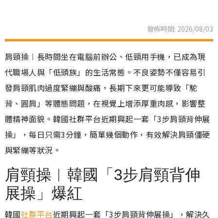
發佈時間: 2026/08/03
肩頸操︱長時間坐在電腦前辦公、低頸用手機，已成為現
代職場人與「低頭族」的生活常態。不良姿勢不僅容易引
發肩頸肌肉過度緊繃與酸痛，長期下來更可能導致「駝
背、圓肩」等體態問題，在視覺上增添厚重肉感，影響整
體精神面貌。韓國社群平台近期興起一套「3步肩頸背伸展
操」，每日只需3分鐘，簡單幾個動作，有效解決肩頸僵硬
與緊繃等狀況。
肩頸操︱韓國「3步肩頸背伸
展操」爆紅
韓國
社群平台
近期興起一套「3步肩頸背伸展操」，解決久