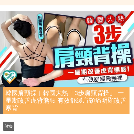
韓國肩頸操︱韓國大熱「3步肩頸背操」 一
星期改善虎背熊腰 有效舒緩肩頸痛明顯改善
寒背
健康