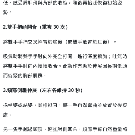
低，感受肩胛骨與背部的收縮，隨後再抬起恢復初始姿
勢。
2.雙手抱頭開合（重複 30 次）
將雙手手指交叉輕置於腦後（或雙手放置於耳後）。
吸氣時將雙手手肘向外完全打開，進行深度擴胸；吐氣時
將雙手手肘向內慢慢收合。此動作有助於伸展因長期低頭
而縮緊的胸部肌群。
3.頸部側壓伸展（左右各維持 30 秒）
採坐姿或站姿，脊椎挺直，將一手自然彎曲並放置於後腰
處。
另一隻手越過頭頂，輕撫對側耳朵，順應手臂自然重量將