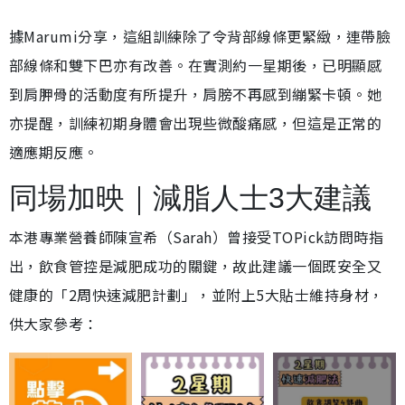
據Marumi分享，這組訓練除了令背部線條更緊緻，連帶臉
部線條和雙下巴亦有改善。在實測約一星期後，已明顯感
到肩胛骨的活動度有所提升，肩膀不再感到繃緊卡頓。她
亦提醒，訓練初期身體會出現些微酸痛感，但這是正常的
適應期反應。
同場加映｜減脂人士3大建議
本港專業營養師陳宣希（Sarah）曾接受TOPick訪問時指
出，飲食管控是減肥成功的關鍵，故此建議一個既安全又
健康的「2周快速減肥計劃」，並附上5大貼士維持身材，
供大家參考：