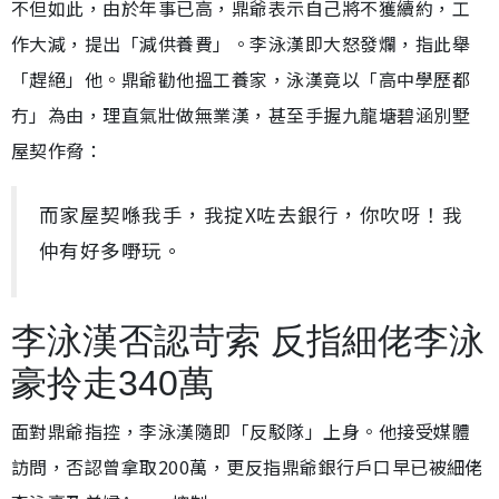
不但如此，由於年事已高，鼎爺表示自己將不獲續約，工
作大減，提出「減供養費」。李泳漢即大怒發爛，指此舉
「趕絕」他。鼎爺勸他搵工養家，泳漢竟以「高中學歷都
冇」為由，理直氣壯做無業漢，甚至手握九龍塘碧涵別墅
屋契作脅：
而家屋契喺我手，我掟X咗去銀行，你吹呀！我
仲有好多嘢玩。
李泳漢否認苛索 反指細佬李泳
豪拎走340萬
面對鼎爺指控，李泳漢隨即「反駁隊」上身。他接受媒體
訪問，否認曾拿取200萬，更反指鼎爺銀行戶口早已被細佬