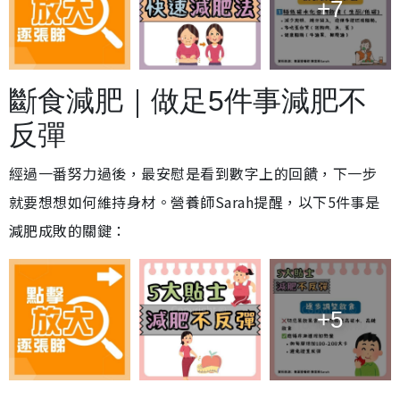
+7
斷食減肥｜做足5件事減肥不
反彈
經過一番努力過後，最安慰是看到數字上的回饋，下一步
就要想想如何維持身材。營養師Sarah提醒，以下5件事是
減肥成敗的關鍵：
+5