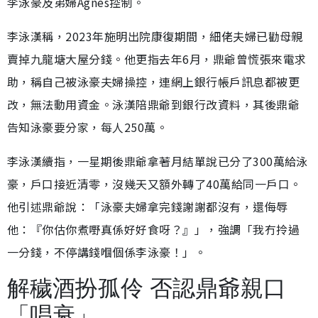
李泳豪及弟婦Agnes控制。
李泳漢稱，2023年施明出院康復期間，細佬夫婦已勸母親
賣掉九龍塘大屋分錢。他更指去年6月，鼎爺曾慌張來電求
助，稱自己被泳豪夫婦操控，連網上銀行帳戶訊息都被更
改，無法動用資金。泳漢陪鼎爺到銀行改資料，其後鼎爺
告知泳豪要分家，每人250萬。
李泳漢續指，一星期後鼎爺拿著月結單說已分了300萬給泳
豪，戶口接近清零，沒幾天又額外轉了40萬給同一戶口。
他引述鼎爺說：「泳豪夫婦拿完錢謝謝都沒有，還侮辱
他：『你估你煮嘢真係好好食呀？』」，強調「我冇拎過
一分錢，不停講錢嗰個係李泳豪！」。
解穢酒扮孤伶 否認鼎爺親口
「唱衰」