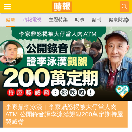
健康
晴報電視
主題特集
時事
副刊
健康財富
李家鼎李泳漢︱李家鼎怒揭被大仔當人肉
ATM 公開錄音證李泳漢覬覦200萬定期持屋
契威脅