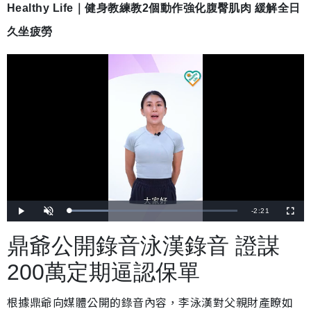
Healthy Life｜健身教練教2個動作強化腹臀肌肉 緩解全日
久坐疲勞
剩
-
2:21
載
播
開
全
入
放
啟
螢
完
音
幕
餘
畢
效
鼎爺公開錄音泳漢錄音 證謀
:
2
時
2
.
200萬定期逼認保單
9
間
8
%
根據鼎爺向媒體公開的錄音內容，李泳漢對父親財產瞭如