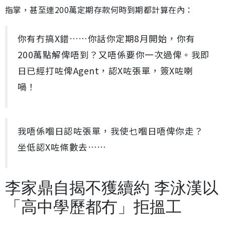
指掌，甚至連200萬定期存款何時到期都計算在內：
你有冇搞X錯……你話你定期8月開始，你有
200萬點解俾唔到？又唔係要你一次過俾。我即
日已經打咗俾Agent，認X咗張單，簽X咗喇
喎！
我唔係嗰日認咗張單，我使乜嗰日唔俾你走？
坐低認X咗條數去……
李家鼎自揭不獲續約 李泳漢以
「高中學歷都冇」拒搵工