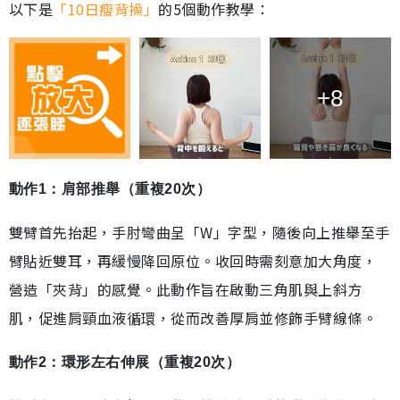
以下是
「10日瘦背操」
的5個動作教學：
+8
動作1：肩部推舉（重複20次）
雙臂首先抬起，手肘彎曲呈「W」字型，隨後向上推舉至手
臂貼近雙耳，再緩慢降回原位。收回時需刻意加大角度，
營造「夾背」的感覺。此動作旨在啟動三角肌與上斜方
肌，促進肩頸血液循環，從而改善厚肩並修飾手臂線條。
動作2：環形左右伸展（重複20次）