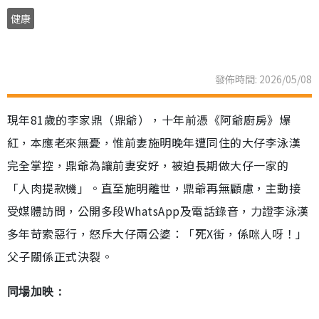
健康
發佈時間: 2026/05/08
現年81歲的李家鼎（鼎爺），十年前憑《阿爺廚房》爆
紅，本應老來無憂，惟前妻施明晚年遭同住的大仔李泳漢
完全掌控，鼎爺為讓前妻安好，被迫長期做大仔一家的
「人肉提款機」。直至施明離世，鼎爺再無顧慮，主動接
受媒體訪問，公開多段WhatsApp及電話錄音，力證李泳漢
多年苛索惡行，怒斥大仔兩公婆：「死X街，係咪人呀！」
父子關係正式決裂。
同場加映：