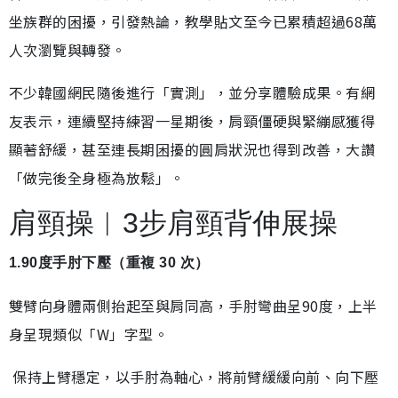
坐族群的困擾，引發熱論，教學貼文至今已累積超過68萬
人次瀏覽與轉發。
不少韓國網民隨後進行「實測」，並分享體驗成果。有網
友表示，連續堅持練習一星期後，肩頸僵硬與緊繃感獲得
顯著舒緩，甚至連長期困擾的圓肩狀況也得到改善，大讚
「做完後全身極為放鬆」。
肩頸操︱3步肩頸背伸展操
1.90度手肘下壓（重複 30 次）
雙臂向身體兩側抬起至與肩同高，手肘彎曲呈90度，上半
身呈現類似「W」字型。
保持上臂穩定，以手肘為軸心，將前臂緩緩向前、向下壓