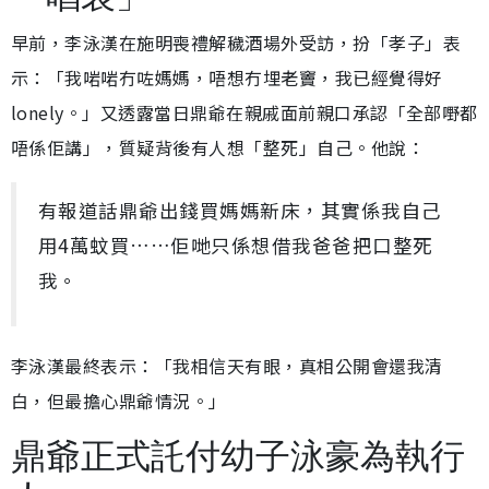
早前，李泳漢在施明喪禮解穢酒場外受訪，扮「孝子」表
示：「我啱啱冇咗媽媽，唔想冇埋老竇，我已經覺得好
lonely。」又透露當日鼎爺在親戚面前親口承認「全部嘢都
唔係佢講」，質疑背後有人想「整死」自己。他說：
有報道話鼎爺出錢買媽媽新床，其實係我自己
用4萬蚊買……佢哋只係想借我爸爸把口整死
我。
李泳漢最終表示：「我相信天有眼，真相公開會還我清
白，但最擔心鼎爺情況。」
鼎爺正式託付幼子泳豪為執行