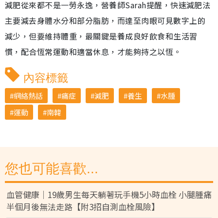
減肥從來都不是一勞永逸，營養師Sarah提醒，快速減肥法
主要減去身體水分和部分脂肪，而達至肉眼可見數字上的
減少，但要維持體重，最關鍵是養成良好飲食和生活習
慣，配合恆常運動和適當休息，才能夠持之以恆。
內容標籤
網絡熱話
痛症
減肥
養生
水腫
運動
南韓
您也可能喜歡...
血管健康｜19歲男生每天躺著玩手機5小時血栓 小腿腫痛
半個月後無法走路【附3招自測血栓風險】