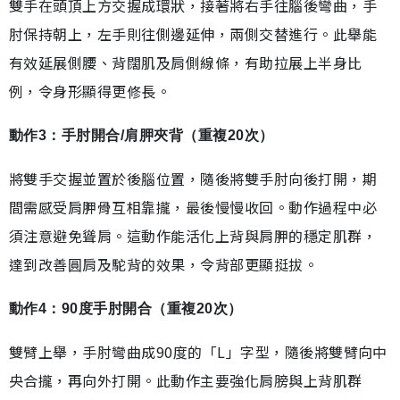
雙手在頭頂上方交握成環狀，接著將右手往腦後彎曲，手
肘保持朝上，左手則往側邊延伸，兩側交替進行。此舉能
有效延展側腰、背闊肌及肩側線條，有助拉展上半身比
例，令身形顯得更修長。
動作3：手肘開合/肩胛夾背（重複20次）
將雙手交握並置於後腦位置，隨後將雙手肘向後打開，期
間需感受肩胛骨互相靠攏，最後慢慢收回。動作過程中必
須注意避免聳肩。這動作能活化上背與肩胛的穩定肌群，
達到改善圓肩及駝背的效果，令背部更顯挺拔。
動作4：90度手肘開合（重複20次）
雙臂上舉，手肘彎曲成90度的「L」字型，隨後將雙臂向中
央合攏，再向外打開。此動作主要強化肩膀與上背肌群