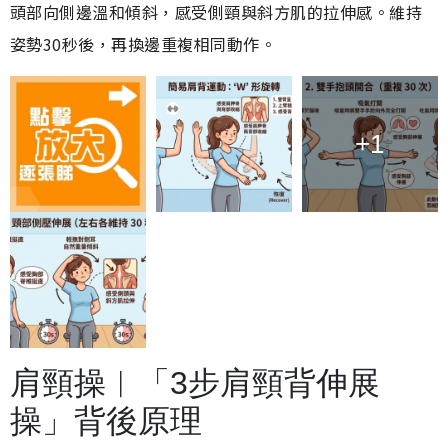
頭部向側邊溫和傾斜，感受側頸與斜方肌的拉伸感。維持
姿勢30秒後，再換邊重複相同動作。
+1
肩頸操︱「3步肩頸背伸展
操」背後原理