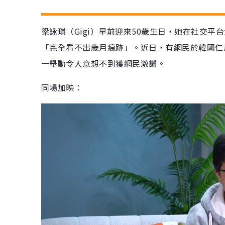
梁詠琪（Gigi）早前迎來50歲生日，她在社交
「完全看不出歲月痕跡」。近日，有網民於韓國仁
一舉動令人意想不到獲網民激讚。
同場加映：