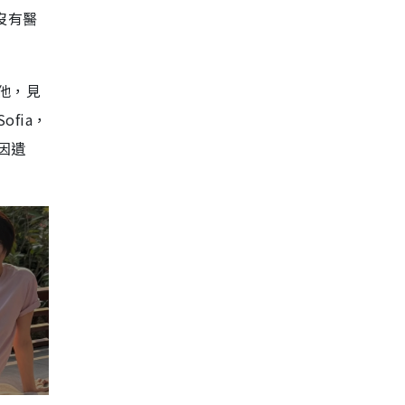
沒有醫
他，見
fia，
因遺