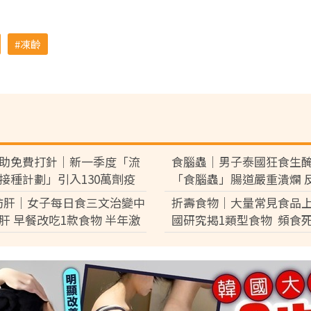
凍齡
助免費打針｜新一季度「流
食腦蟲｜男子泰國狂食生
接種計劃」引入130萬劑疫
「食腦蟲」腸道嚴重潰爛 
類人可優先接種 科興疫苗最快
血休克險死
肪肝｜女子每日食三文治變中
折壽食物｜大量常見食品上
到港【附4條件免費接種】
肝 早餐改吃1款食物 半年激
國研究揭1類型食物 頻食
磅逆轉脂肪肝
激增17%