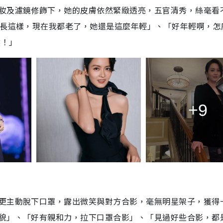
妝及濾鏡修飾下，她的皮膚依然緊緻透亮，五官清秀，絲毫看
就長這樣，現在我都老了，她還是這麼年輕」、「好年輕啊，怎
然！」
+9
更主動脫下口罩，露出微笑與對方合影，毫無明星架子，獲得
貌」、「好有親和力，拉下口罩合影」、「見過好些合影，都