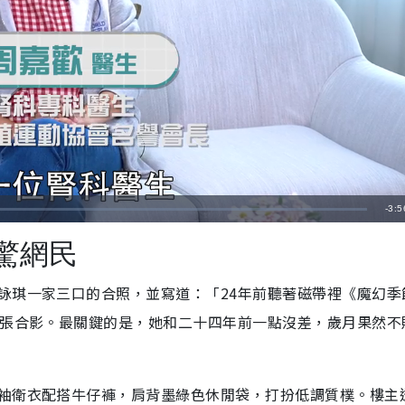
剩
-
3:5
餘
驚網民
時
詠琪一家三口的合照，並寫道：「24年前聽著磁帶裡《魔幻季
間
一張合影。最關鍵的是，她和二十四年前一點沒差，歲月果然不
袖衛衣配搭牛仔褲，肩背墨綠色休閒袋，打扮低調質樸。樓主