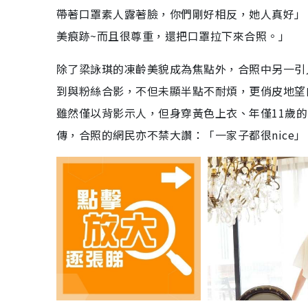
帶著口罩素人露著臉，你們剛好相反，她人真好」、
美痕跡~而且很尊重，還把口罩拉下來合照。」
除了梁詠琪的凍齡美貌成為焦點外，合照中另一引人
到與粉絲合影，不但未顯半點不耐煩，更俏皮地望向鏡
雖然僅以背影示人，但身穿黃色上衣、年僅11歲
傳，合照的網民亦不禁大讚：「一家子都很nice」