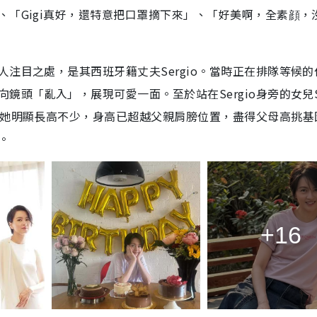
「Gigi真好，還特意把口罩摘下來」、「好美啊，全素顔，
注目之處，是其西班牙籍丈夫Sergio。當時正在排隊等候的
頭「亂入」，展現可愛一面。至於站在Sergio身旁的女兒So
的她明顯長高不少，身高已超越父親肩膀位置，盡得父母高挑基
。
+16