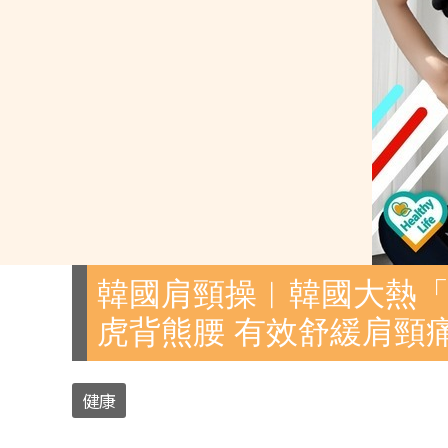
韓國肩頸操︱韓國大熱「
虎背熊腰 有效舒緩肩頸
健康