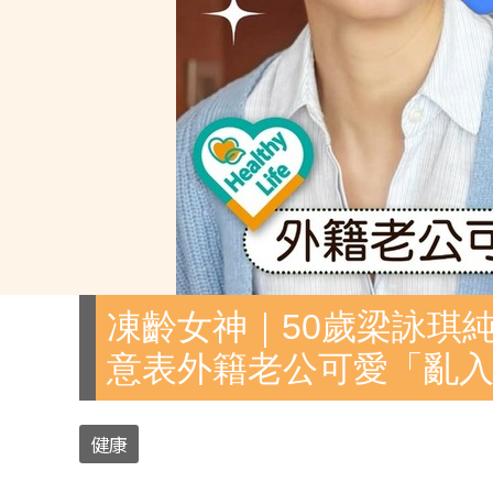
凍齡女神｜50歲梁詠琪
意表外籍老公可愛「亂
健康