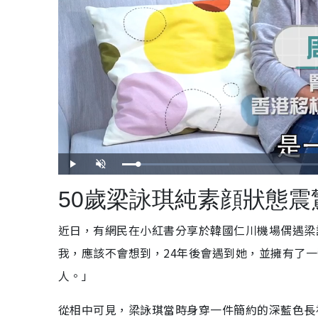
載
播
開
入
放
啟
完
音
畢
效
50歲梁詠琪純素顔狀態震
:
2
2
.
1
近日，有網民在小紅書分享於韓國仁川機場偶遇梁
3
%
我，應該不會想到，24年後會遇到她，並擁有了
人。」
從相中可見，梁詠琪當時身穿一件簡約的深藍色長