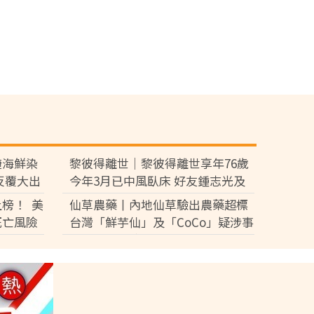
醃海鮮染
黎彼得離世｜黎彼得離世享年76歲
反覆大出
今年3月已中風臥床 好友鍾志光及
盧宛茵透露黎彼得最後時光
榜！ 美
仙草農藥丨內地仙草驗出農藥超標
死亡風險
台灣「鮮芋仙」及「CoCo」疑涉事
供應商急澄清：未流入市面