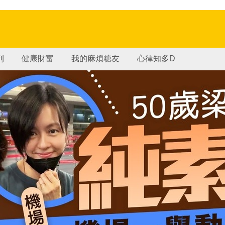
刊
健康財富
我的麻煩糖友
心律知多D