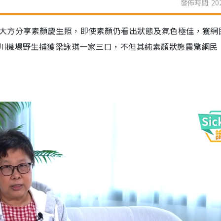
發佈時間: 202
平台大方分享素顏慶生照，即使素顏仍看出狀態及氣色極佳，獲網
川機場野生捕獲梁詠琪一家三口，不但其純素顏狀態震驚網民