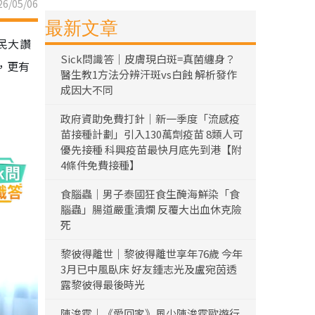
6/05/06
最新文章
民大讚
Sick問識答｜皮膚現白斑=真菌纏身？
，更有
醫生教1方法分辨汗斑vs白蝕 解析發作
成因大不同
政府資助免費打針｜新一季度「流感疫
苗接種計劃」引入130萬劑疫苗 8類人可
優先接種 科興疫苗最快月底先到港【附
4條件免費接種】
食腦蟲｜男子泰國狂食生醃海鮮染「食
腦蟲」腸道嚴重潰爛 反覆大出血休克險
死
黎彼得離世｜黎彼得離世享年76歲 今年
3月已中風臥床 好友鍾志光及盧宛茵透
露黎彼得最後時光
陳浚霆｜《愛回家》風少陳浚霆歐遊行