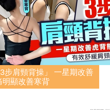
3步肩頸背操」 一星期改善
痛明顯改善寒背