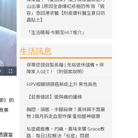
山出事 1原因全身爆紅疹極恐怖 險「毀
容」急回港求醫【附皮膚科醫生夏日防
蟲貼士】
「生活晴報 今期至HIT推介」
生活訊息
保單逆按自製長糧 | 充裕退休儲備 + 保
障家人GET！（附個案說明）
6
全
螢
幕
HPV相關頭頸癌新症上升 男性高危
【若善健談】愛與痛的邊緣
節》的
胸悶、頭脹、手腳麻痺？黃祥興不靠藥
敗美
物 1個月拆走血管炸彈 重拾醒神健康
私密處痕癢、灼痛、異味來襲 Grace教
透露當
路：每日1粒解決「私密」問題