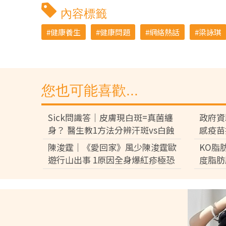
內容標籤
健康養生
健康問題
網絡熱話
梁詠琪
您也可能喜歡...
Sick問識答｜皮膚現白斑=真菌纏
政府資
身？ 醫生教1方法分辨汗斑vs白蝕
感疫苗
解析發作成因大不同
苗 8
陳浚霆｜《愛回家》風少陳浚霆歐
KO脂
月底先
遊行山出事 1原因全身爆紅疹極恐
度脂肪
怖 險「毀容」急回港求醫【附皮膚
減15
科醫生夏日防蟲貼士】