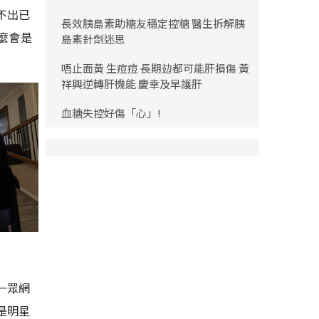
不出已
長效胰島素助糖友穩定控糖 醫生拆解胰
麼會是
島素針劑迷思
唔止面黃 生痘痘 長期攰都可能肝損傷 黃
祥興逆轉肝機能 慶幸及早護肝
血糖失控好傷「心」!
一眾網
是明星