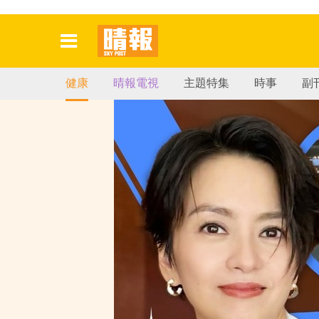
健康
晴報電視
主題特集
時事
副