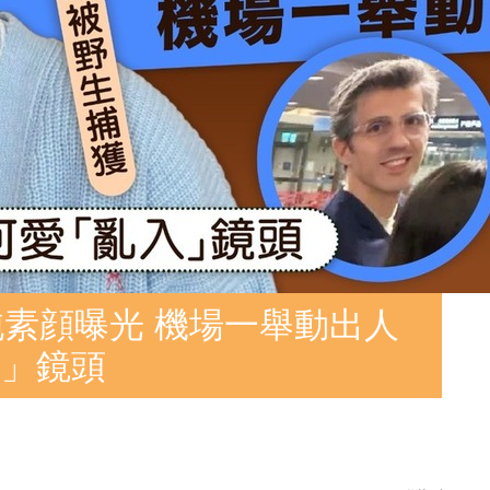
純素顔曝光 機場一舉動出人
入」鏡頭