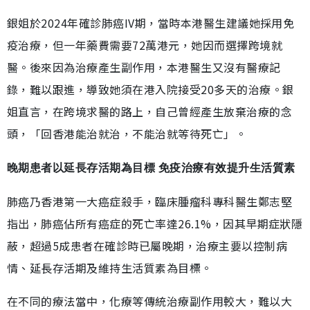
銀姐於2024年確診肺癌IV期，當時本港醫生建議她採用免
疫治療，但一年藥費需要72萬港元，她因而選擇跨境就
醫。後來因為治療產生副作用，本港醫生又沒有醫療記
錄，難以跟進，導致她須在港入院接受20多天的治療。銀
姐直言，在跨境求醫的路上，自己曾經產生放棄治療的念
頭，「回香港能治就治，不能治就等待死亡」。
晚期患者以延長存活期為目標 免疫治療有效提升生活質素
肺癌乃香港第一大癌症殺手，臨床腫瘤科專科醫生鄭志堅
指出，肺癌佔所有癌症的死亡率達26.1%，因其早期症狀隱
蔽，超過5成患者在確診時已屬晚期，治療主要以控制病
情、延長存活期及維持生活質素為目標。
在不同的療法當中，化療等傳統治療副作用較大，難以大