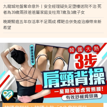
九龍城地盤奪命意外丨安全經理疑失足墮樓送院不治 死
者為39歲兩孩爸爸屬家庭支柱育7歲及3歲子女
晚期腎癌五年存活率不足兩成 標靶合併免疫治療帶來新
希望