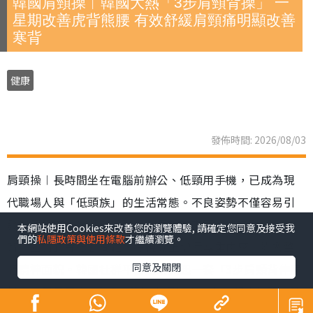
韓國肩頸操︱韓國大熱「3步肩頸背操」 一
星期改善虎背熊腰 有效舒緩肩頸痛明顯改善
寒背
健康
發佈時間: 2026/08/03
肩頸操︱長時間坐在電腦前辦公、低頸用手機，已成為現
代職場人與「低頭族」的生活常態。不良姿勢不僅容易引
發肩頸肌肉過度緊繃與酸痛，長期下來更可能導致「駝
本網站使用Cookies來改善您的瀏覽體驗, 請確定您同意及接受我
們的
私隱政策與使用條款
才繼續瀏覽。
背、圓肩」等體態問題，在視覺上增添厚重肉感，影響整
同意及關閉
體精神面貌。韓國社群平台近期興起一套「3步肩頸背伸展
操」，每日只需3分鐘，簡單幾個動作，有效解決肩頸僵硬