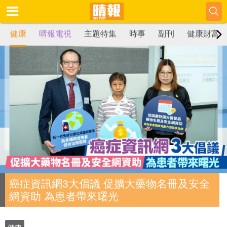
健康
晴報電視
主題特集
時事
副刊
健康財富
癌症資訊網3大倡議 促擴大藥物名冊及安全
網資助 為患者帶來曙光