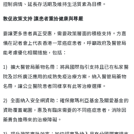
控制病情、延長存活期及維持生活質素為目標。
敦促政策支持 讓患者重拾健康與尊嚴
要讓更多患者真正受惠，需要政策層面的積極支持。方嘉
儀在記者會上代表香港一眾癌症患者，呼籲政府及醫管局
能考慮優化相關措施，包括：
1) 擴大醫管局藥物名冊：將具國際指引支持且已在私家醫
院及診所廣泛應用的成熟免疫治療方案，納入醫管局藥物
名冊，讓公立醫院患者同樣享有此等治療選擇。
2) 全面納入安全網資助：確保撒瑪利亞基金及關愛基金的
資助覆蓋範圍，惠及有臨床需要的不同癌症患者，消除因
藥費負擔帶來的治療障礙。
3) 提升政策審批效率：加快評審及納入具充分國際實證支