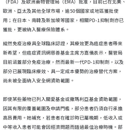
（FDA）及歐洲藥物管理局（EMA）批准，目前已在北美、
歐洲、亞太及其他全球市場，逾50個國家或地區獲批使
用；在日本、南韓及新加坡等國家，相關PD-1抑制劑亦已
獲批，更被納入醫療保險體系。
縱然免疫治療具全球臨床認證，其療效更為癌症患者帶來
新希望，但癌症資訊網慈善基金主席方嘉儀表示，醫管局
目前涵蓋部分免疫治療，然而最新一代PD-1抑制劑，以及
部分已展現臨床療效、具一定成本優勢的治療替代方案，
尚未被全面納入安全網資助範圍。
即使某些藥物已列入關愛基金或撒瑪利亞基金資助範圍，
因其有限的覆蓋範圍及申請門檻，部分患者仍須自行承擔
高昂費用。她補充，若患者在確診時已屬晚期，低收入或
中等收入患者可能會因經濟問題而錯過最佳治療時機。部