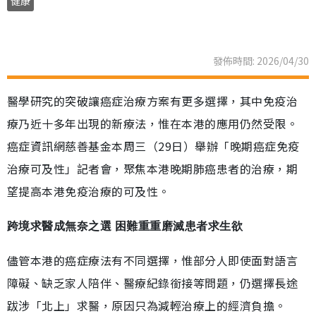
健康
發佈時間: 2026/04/30
醫學研究的突破讓癌症治療方案有更多選擇，其中免疫治
療乃近十多年出現的新療法，惟在本港的應用仍然受限。
癌症資訊網慈善基金本周三（29日）舉辦「晚期癌症免疫
治療可及性」記者會，聚焦本港晚期肺癌患者的治療，期
望提高本港免疫治療的可及性。
跨境求醫成無奈之選 困難重重磨滅患者求生欲
儘管本港的癌症療法有不同選擇，惟部分人即使面對語言
障礙、缺乏家人陪伴、醫療紀錄銜接等問題，仍選擇長途
跋涉「北上」求醫，原因只為減輕治療上的經濟負擔。