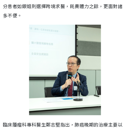
分患者如銀姐則選擇跨境求醫，耗費體力之餘，更面對諸
多不便。
臨床腫瘤科專科醫生鄭志堅指出，肺癌晚期的治療主要以