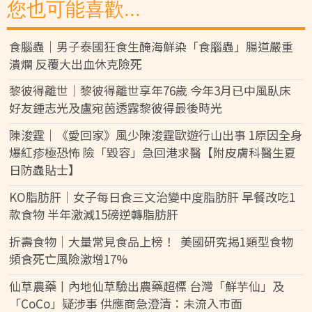
您也可能喜歡...
食腦蟲｜男子泰國狂食生醃海鮮染「食腦蟲」腸道嚴重
潰爛 反覆大出血休克險死
黎彼得離世｜黎彼得離世享年76歲 今年3月已中風臥床
好友鍾志光及盧宛茵透露黎彼得最後時光
陳浚霆｜《愛回家》風少陳浚霆歐遊行山出事 1原因全身
爆紅疹極恐怖 險「毀容」急回港求醫【附皮膚科醫生夏
日防蟲貼士】
KO脂肪肝｜女子每日食三文治變中度脂肪肝 早餐改吃1
款食物 半年激減15磅逆轉脂肪肝
折壽食物｜大量常見食品上榜！ 美國研究揭1類型食物
頻食死亡風險激增17%
仙草農藥丨內地仙草驗出農藥超標 台灣「鮮芋仙」及
「CoCo」疑涉事 供應商急澄清：未流入市面