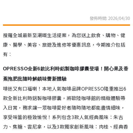
發佈時間: 2026/04/30
搜羅全城最新至潮嘅生活提案，為您送上飲食、購物、健
康、醫學、美容、旅遊及進修等優惠訊息，今期推介包括
有︰
OPRESSO全新6款比利時鋁製咖啡膠囊登場！開心果及香
蕉拖肥批隨時解鎖味蕾新體驗
啡迷又有口福喇！本地人氣咖啡品牌OPRESSO隆重推出6
款全新比利時鋁製咖啡膠囊，將歐陸咖啡館的精緻體驗帶
入日常，務求讓一眾咖啡愛好者隨時隨地都能盡情細味，
享受味蕾的極致愉悅！系列包含3款人氣經典風味：朱古
力、焦糖、雲尼拿，以及3款獨家創新風味：肉桂、經典香