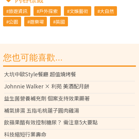
旅遊資訊
戶外探索
文娛藝術
大自然
公園
遊樂場
英國
您也可能喜歡...
大坑中歐Style餐廳 超值燒烤餐
Johnnie Walker × 利苑 美酒配月餅
益生菌營養補充劑 個案支持效果顯著
補氣排濕 五指毛桃蓮子圓肉雞湯
飲蘋果醋有效控制糖尿？ 需注意5大要點
科技縮短行業壽命