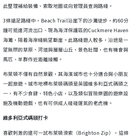
此整理補給裝備、索取地圖或向管理員查詢路綫。
3條遠足路綫中，Beach Trail沿崖下的沙灘徒步，約60分
鐘可抵達河流出口、現為海洋保護區的Cuckmere Haven
海灘，隔着海岸綫眺望斷崖。此路綫遊人較多，沿途是一
望無際的草原、河道與層層山丘，景色壯闊，也有機會與
馬匹、羊群作近距離接觸。
布萊頓不僅有自然景觀，其海濱城市也十分適合與小朋友
一起旅遊。城市地標布萊頓碼頭是英國維多利亞式碼頭之
一，有不少食肆、特色小店，以及類似冒險樂園的遊樂設
施及機動遊戲，也有可供成人碰碰運氣的老虎機。
維多利亞式碼頭打卡
喜歡刺激的還可一試布萊頓滑索（Brighton Zip），這條