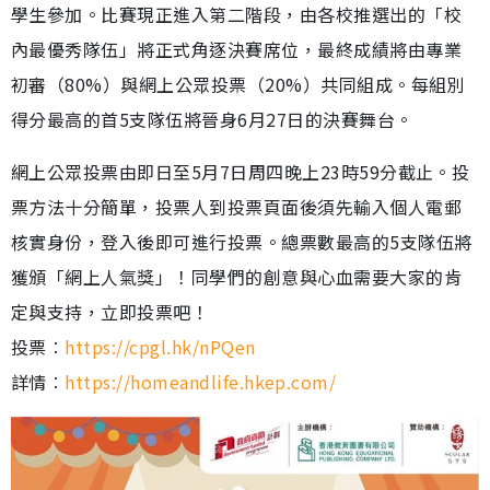
學生參加。比賽現正進入第二階段，由各校推選出的「校
內最優秀隊伍」將正式角逐決賽席位，最終成績將由專業
初審（80%）與網上公眾投票（20%）共同組成。每組別
得分最高的首5支隊伍將晉身6月27日的決賽舞台。
網上公眾投票由即日至5月7日周四晚上23時59分截止。投
票方法十分簡單，投票人到投票頁面後須先輸入個人電郵
核實身份，登入後即可進行投票。總票數最高的5支隊伍將
獲頒「網上人氣獎」！同學們的創意與心血需要大家的肯
定與支持，立即投票吧！
投票︰
https://cpgl.hk/nPQen
詳情︰
https://homeandlife.hkep.com/