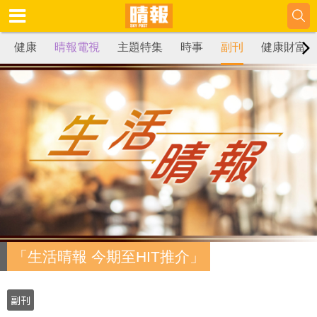
健康
晴報電視
主題特集
時事
副刊
健康財富
「生活晴報 今期至HIT推介」
副刊