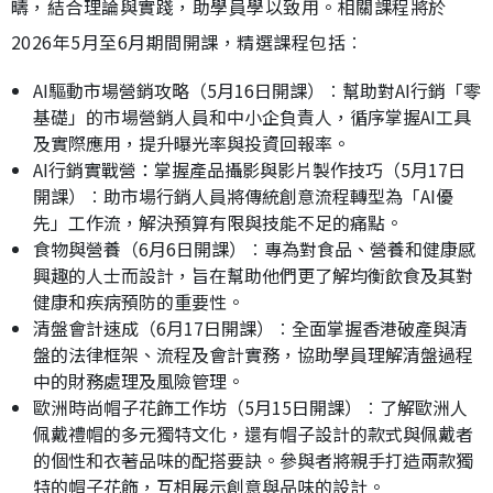
疇，結合理論與實踐，助學員學以致用。相關課程將於
2026年5月至6月期間開課，精選課程包括︰
AI驅動市場營銷攻略（5月16日開課）︰幫助對AI行銷「零
基礎」的市場營銷人員和中小企負責人，循序掌握AI工具
及實際應用，提升曝光率與投資回報率。
AI行銷實戰營：掌握產品攝影與影片製作技巧（5月17日
開課）︰助市場行銷人員將傳統創意流程轉型為「AI優
先」工作流，解決預算有限與技能不足的痛點。
食物與營養（6月6日開課）︰專為對食品、營養和健康感
興趣的人士而設計，旨在幫助他們更了解均衡飲食及其對
健康和疾病預防的重要性。
清盤會計速成（6月17日開課）︰全面掌握香港破產與清
盤的法律框架、流程及會計實務，協助學員理解清盤過程
中的財務處理及風險管理。
歐洲時尚帽子花飾工作坊（5月15日開課）︰了解歐洲人
佩戴禮帽的多元獨特文化，還有帽子設計的款式與佩戴者
的個性和衣著品味的配搭要訣。參與者將親手打造兩款獨
特的帽子花飾，互相展示創意與品味的設計。