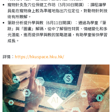
寵物針灸及穴位保健工作坊（5月30日開課）︰課程讓學
員能在寵物身上較為準確地指出穴位定位，對動物針刺技
術有所瞭解。
筆跡分析提升學與教（6月11日開課）︰通過為學童「筆
跡」與「圖畫」解碼，從中了解個性特質、情緒變化和多
元潛能，進而提供學與教的策略建議，有助學童愉快學習
成長。
詳情︰
https://hkuspace.hku.hk/