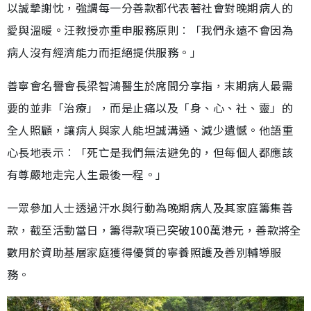
以誠摯謝忱，強調每一分善款都代表著社會對晚期病人的
愛與溫暖。汪教授亦重申服務原則︰「我們永遠不會因為
病人沒有經濟能力而拒絕提供服務。」
善寧會名譽會長梁智鴻醫生於席間分享指，末期病人最需
要的並非「治療」，而是止痛以及「身、心、社、靈」的
全人照顧，讓病人與家人能坦誠溝通、減少遺憾。他語重
心長地表示︰「死亡是我們無法避免的，但每個人都應該
有尊嚴地走完人生最後一程。」
一眾參加人士透過汗水與行動為晚期病人及其家庭籌集善
款，截至活動當日，籌得款項已突破100萬港元，善款將全
數用於資助基層家庭獲得優質的寧養照護及善別輔導服
務。