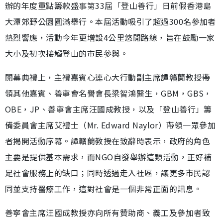
辦的年度重點籌款盛事第33屆「登山善行」日前假香港島
大潭郊野公園圓滿舉行。本屆活動吸引了超過300名參加者
熱烈響應，活動今年更增設4公里悠閒路線，旨在鼓勵一家
大小及初次接觸登山的市民參與。
開幕典禮上，主禮嘉賓心連心大行動副主席譚贛蘭教授帶
領其他嘉賓、善寧會名譽會長梁智鴻醫生，GBM，GBS，
OBE，JP、善寧會主席汪國成教授，以及「登山善行」籌
備委員會主席艾禮士（Mr. Edward Naylor）帶領一眾參加
者揭開活動序幕。譚贛蘭教授在致辭時表示，政府的角色
主要是提供基本需求，而NGO自發舉辦這類活動，正好補
足社會服務上的缺口；同時透過走入社區，讓更多市民認
同並支持醫療工作，這對社會是一個非常正面的訊息。
善寧會主席汪國成教授亦向所有贊助商、義工及參加者致