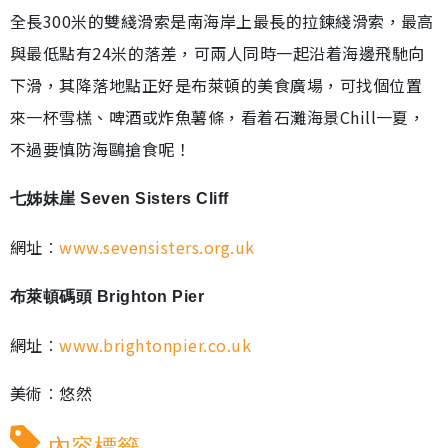
全長300米的雙綫滑索是南海岸上最長的拉鍊綫滑索，最高
與最低點有24米的落差，可兩人同時一起沿着海邊飛馳向
下滑，其降落地點正好是布萊頓的美食廣場，可找個位置
來一杯雪榚、啤酒或炸魚薯條，看着石灘海景Chill一夏，
不過要慎防海鷗搶食呢！
七姊妹崖 Seven Sisters Cliff
網址︰
www.sevensisters.org.uk
布萊頓碼頭 Brighton Pier
網址︰
www.brightonpier.co.uk
美術︰悠然
內容標籤