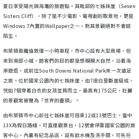
夏日享受陽光與海灘的旅遊點。其毗鄰的七姊妹崖（Seven
Sisters Cliff），除了是不少電影、電視劇的取景地，更是
Windows 7內置的Wallpaper之一，對其景觀絕對不會感
陌生。
布萊頓距離倫敦僅一小時車程，市中心設有大型商場，但
來到南部小城，遊客們的目的都是想親親大自然，沿着海
岸遊逛，或前往South Downs National Park來一次遠足
之旅。位於國家公園內的七姊妹崖，由7座白堊斷崖組成，
恍如7個穿着白衣的女孩並肩而立，最高有175公尺，壯麗
的景觀常被譽為「世界的盡頭」。
由布萊頓市中心前往七姊妹崖可搭乘12或13號巴士，當中
13X為假日路綫，可直達觀景台，12號會停靠國家公園的旅
客中心，內裏有紀念品店，設有飲水機及洗手間，可先在