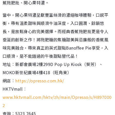
蕉拖肥批、開心果特濃。
當中，開心果特濃呈獻豐富絲滑的濃縮咖啡體驗，口感平
衡，帶有溫柔甜味與順滑牛油深度，入口圓潤、餘韻悠
長，是放鬆身心的完美選擇。而經典香蕉拖肥批更是令人
垂涎的創新之作！將拖肥糖的焦糖甜美與忌廉般的香蕉風
味完美融合，帶來真正的英式甜點Banoffee Pie享受，入
口順滑，是不能錯過的午後甜點替代品！
地址︰新都會廣場2樓299D Pop Up Kiosk（葵芳）、
MOKO新世紀廣場4樓418（旺角東）
網店︰
https://opresso.com.hk/
HKTVmall︰
www.hktvmall.com/hktv/zh/main/Opresso/s/H897000
2
查詢︰5323 7645