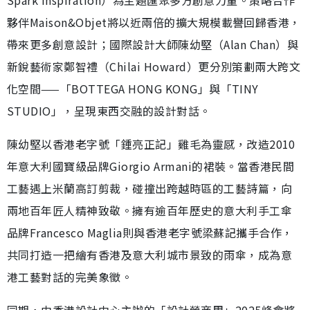
Spark Inspiration）為主題匯聚多方創意力量。策略合作
夥伴Maison&Objet將以近兩倍的擴大規模載譽回歸香港，
帶來更多創意設計；國際設計大師陳幼堅（Alan Chan）與
新銳藝術家鄭智禮（Chilai Howard）更分別策劃兩大跨文
化空間——「BOTTEGA HONG KONG」與「TINY
STUDIO」，呈現東西交融的設計對話。
陳幼堅以香港老字號「鍾亮正記」雞毛為靈感，改造2010
年意大利國寶級品牌Giorgio Armani的裙裝。當香港民間
工藝遇上米蘭高訂剪裁，碰撞出跨越時區的工藝詩篇，向
兩地百年匠人精神致敬。擁有逾百年歷史的意大利手工傘
品牌Francesco Maglia則與香港老字號梁蘇記攜手合作，
共同打造一把繪有香港及意大利城市景致的雨傘，成為意
港工藝對話的完美象徵。