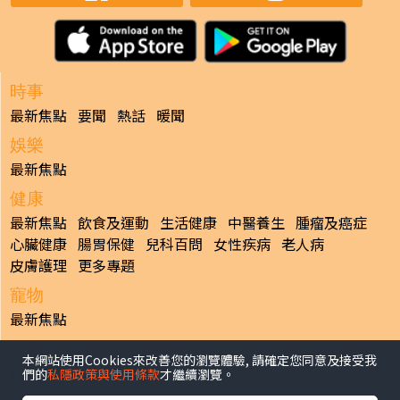
時事
最新焦點
要聞
熱話
暖聞
娛樂
最新焦點
健康
最新焦點
飲食及運動
生活健康
中醫養生
腫瘤及癌症
心臟健康
腸胃保健
兒科百問
女性疾病
老人病
皮膚護理
更多專題
寵物
最新焦點
副刊
本網站使用Cookies來改善您的瀏覽體驗, 請確定您同意及接受我
最新焦點
們的
私隱政策與使用條款
才繼續瀏覽。