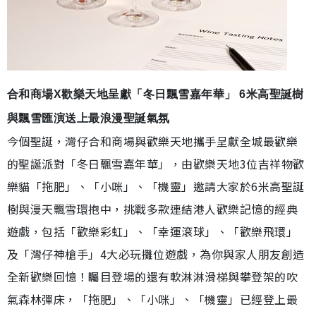
合和商場X歡樂天地呈獻「冬日飄雪嘉年華」 6米高聖誕樹
與飄雪匯演送上最浪漫聖誕氣氛
今個聖誕，灣仔合和商場與歡樂天地攜手呈獻全城最歡樂
的聖誕派對「冬日飄雪嘉年華」，由歡樂天地3位吉祥物歡
樂貓「拖肥」、「小咪」、「機靈」邀請大家於6米高聖誕
樹與漫天飄雪環抱中，挑戰多款連結港人歡樂記憶的經典
遊戲，包括「歡樂彩虹」、「幸運滾球」、「歡樂飛環」
及「灣仔神槍手」4大必玩攤位遊戲，為你與家人朋友創造
全新歡樂回憶！矚目登場的還有軟淋淋滑梯與攀登架的吹
氣森林彈床，「拖肥」、「小咪」、「機靈」已經登上最