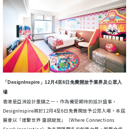
「DesignInspire」12月4至6日免費開放予業界及公眾入
場
香港是亞洲設計重鎮之一，作為備受期待的設計盛事，
DesignInspire將於12月4至6日免費開放予公眾入場。本屆
展會以「連繫世界 靈感綻放」（Where Connections