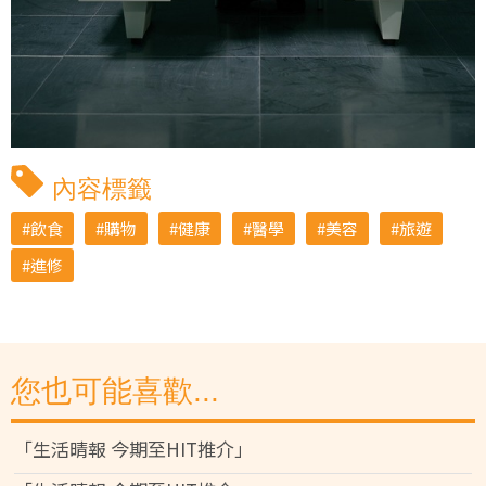
內容標籤
飲食
購物
健康
醫學
美容
旅遊
進修
您也可能喜歡...
「生活晴報 今期至HIT推介」