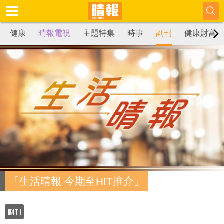
健康
晴報電視
主題特集
時事
副刊
健康財富
「生活晴報 今期至HIT推介」
副刊