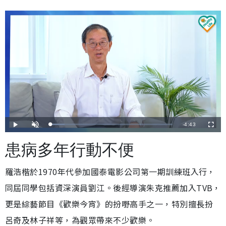
剩
-
4:43
載
播
開
全
入
放
啟
螢
完
音
幕
餘
畢
效
患病多年行動不便
:
1
時
1
.
4
羅浩楷於1970年代參加國泰電影公司第一期訓練班入行，
間
5
%
同屆同學包括資深演員劉江。後經導演朱克推薦加入TVB，
更是綜藝節目《歡樂今宵》的扮嘢高手之一，特別擅長扮
呂奇及林子祥等，為觀眾帶來不少歡樂。