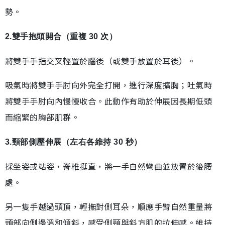
勢。
2.雙手抱頭開合（重複 30 次）
將雙手手指交叉輕置於腦後（或雙手放置於耳後）。
吸氣時將雙手手肘向外完全打開，進行深度擴胸；吐氣時
將雙手手肘向內慢慢收合。此動作有助於伸展因長期低頭
而縮緊的胸部肌群。
3.頸部側壓伸展（左右各維持 30 秒）
採坐姿或站姿，脊椎挺直，將一手自然彎曲並放置於後腰
處。
另一隻手越過頭頂，輕撫對側耳朵，順應手臂自然重量將
頭部向側邊溫和傾斜，感受側頸與斜方肌的拉伸感。維持