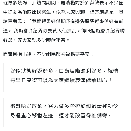
就做多幾場。」訪問期間，羅浩楷對於鄧英敏表示不少圈
中好友為他四出找醫生，似乎未感興趣，但答應還是一貫
精靈鬼馬：「我覺得最好係睇吓有邊隻股票近來係好有前
途， 我就會介紹畀你去黄大仙扶乩，得嘅話就會介紹畀啲
觀眾，等大家執多少嚟飲吓茶。」
而節目播出後，不少網民都祝福楷哥平安：
好似狀態好返好多，口齒清晰流利好多。祝楷
哥早日康復可以為大家繼續表演繼續開心！
楷哥唔好放棄，努力做多些拉筋和適量運動令
身體重心移番左邊，這才能改善脊椎側彎。