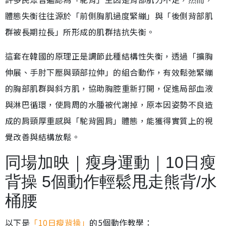
體態失衡往往源於「前側胸肌過度緊繃」與「後側背部肌
群被長期拉長」所形成的肌群拮抗失衡。
這套在韓國的原理正是調節此種結構性失衡，透過「擴胸
伸展、手肘下壓與頸部拉伸」的組合動作，有效鬆弛緊繃
的胸部肌群與斜方肌，協助胸腔重新打開，促進局部血液
與淋巴循環，使肩周的水腫被代謝掉，原本因姿勢不良造
成的肩頸厚重感與「駝背圓肩」體態，能獲得實質上的視
覺改善與結構放鬆。
同場加映｜瘦身運動｜10日瘦
背操 5個動作輕鬆甩走熊背/水
桶腰
以下是
「10日瘦背操」
的5個動作教學：