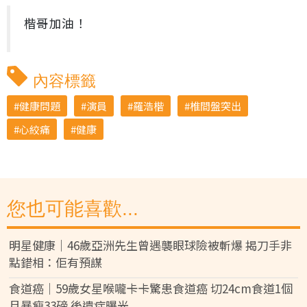
楷哥加油！
內容標籤
健康問題
演員
羅浩楷
椎間盤突出
心絞痛
健康
您也可能喜歡...
明星健康｜46歲亞洲先生曾遇襲眼球險被斬爆 揭刀手非
點錯相：佢有預謀
食道癌｜59歲女星喉嚨卡卡驚患食道癌 切24cm食道1個
月暴瘦33磅 後遺症曝光