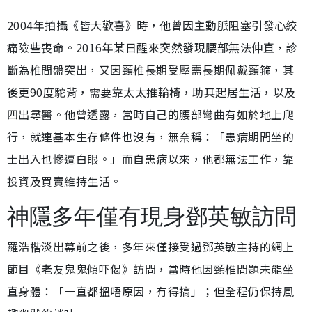
2004年拍攝《皆大歡喜》時，他曾因主動脈阻塞引發心絞
痛險些喪命。2016年某日醒來突然發現腰部無法伸直，診
斷為椎間盤突出，又因頸椎長期受壓需長期佩戴頸箍，其
後更90度駝背，需要靠太太推輪椅，助其起居生活，以及
四出尋醫。他曾透露，當時自己的腰部彎曲有如於地上爬
行，就連基本生存條件也沒有，無奈稱：「患病期間坐的
士出入也慘遭白眼。」而自患病以來，他都無法工作，靠
投資及買賣維持生活。
神隱多年僅有現身鄧英敏訪問
羅浩楷淡出幕前之後，多年來僅接受過鄧英敏主持的網上
節目《老友鬼鬼傾吓偈》訪問，當時他因頸椎問題未能坐
直身體：「一直都搵唔原因，冇得搞」；但全程仍保持風