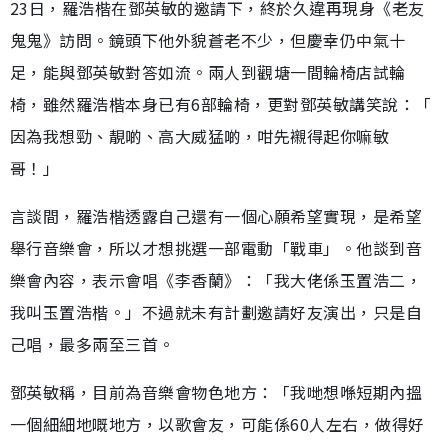
23日，羅浩楷在鄧英敏的邀請下，終於久違再現身《老友
鬼鬼》訪問。鏡頭下他外貌蒼老不少，但慶幸仍中氣十
足，能與鄧英敏對答如流。兩人到觀塘一間輪椅店試輪
椅，雖然羅浩楷本身已有6部輪椅，更對鄧英敏講笑說：「
因為我想勁、靚啲、高大威猛啲，咁先襯得起你嘛敏
哥！」
言談間，羅浩楷透露自己還有一個心願希望實現，是希望
舉行音樂會，所以才想挑選一部電動「戰車」。他談到音
樂會內容，表示會唱《李香蘭》：「我大佬係玉置浩二，
我叫玉置浩楷。」不過就未有計劃邀請好友演出，只是自
己唱，最多兩至三首。
鄧英敏稱，目前為音樂會物色地方：「我哋想喺短期內搵
一個細細地嘅地方，以歌會友，可能係60人左右，做得好