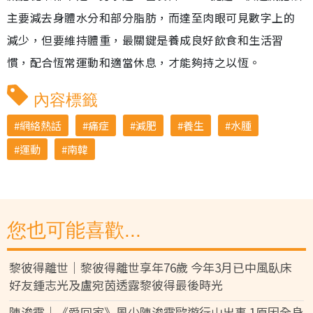
主要減去身體水分和部分脂肪，而達至肉眼可見數字上的
減少，但要維持體重，最關鍵是養成良好飲食和生活習
慣，配合恆常運動和適當休息，才能夠持之以恆。
內容標籤
網絡熱話
痛症
減肥
養生
水腫
運動
南韓
您也可能喜歡...
黎彼得離世｜黎彼得離世享年76歲 今年3月已中風臥床
好友鍾志光及盧宛茵透露黎彼得最後時光
陳浚霆｜《愛回家》風少陳浚霆歐遊行山出事 1原因全身