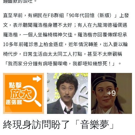
趣幽默的談吐。
直至早前，有網民在FB群組「90年代回憶（新版）」上發
文，表示聽聞羅浩楷身體不太好；有人在九龍灣德福偶遇
羅浩楷，一個人坐輪椅精神欠佳。羅浩楷亦回覆傳媒坦承
10多年前確診患上柏金遜症，近年情況轉差，出入要以輪
椅代步，日常生活由太太同工人打點，甚至不太樂觀稱
「我而家分分鐘有病唔醫㗎嘞，我都唔知幾想死！」。
+9
終現身訪問盼了「音樂夢」