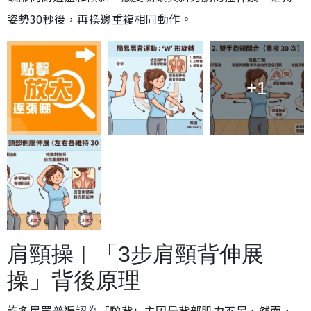
姿勢30秒後，再換邊重複相同動作。
+1
肩頸操︱「3步肩頸背伸展
操」背後原理
許多民眾普遍認為「駝背」主因是背部肌力不足，然而，