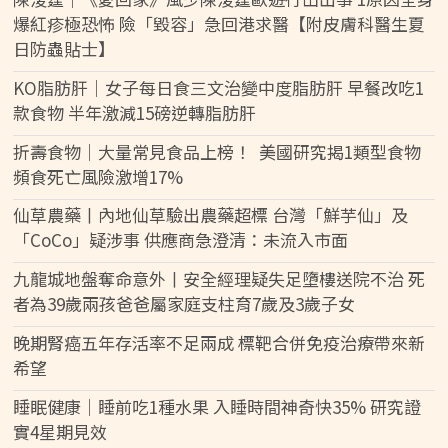
爆紅疹極恐怖 險「毀容」急回港求醫【附皮膚科醫生夏
日防蟲貼士】
KO脂肪肝｜女子每日食三文治變中度脂肪肝 早餐改吃1
款食物 半年激減15磅逆轉脂肪肝
折壽食物｜大量常見食品上榜！ 美國研究揭1類型食物
頻食死亡風險激增17%
仙草農藥丨內地仙草驗出農藥超標 台灣「鮮芋仙」及
「CoCo」疑涉事 供應商急澄清：未流入市面
九龍城地盤奪命意外丨安全經理疑失足墮樓送院不治 死
者為39歲兩孩爸爸屬家庭支柱育7歲及3歲子女
晚期腎癌五年存活率不足兩成 標靶合併免疫治療帶來新
希望
睡眠健康｜睡前吃1種水果 入睡時間神奇快35% 研究證
實4星期見效