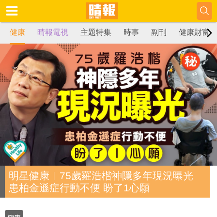
健康
晴報電視
主題特集
時事
副刊
健康財富
明星健康︱75歲羅浩楷神隱多年現況曝光
患柏金遜症行動不便 盼了1心願