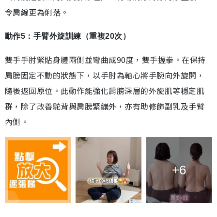
令肩線更為俐落。
動作5：手臂外旋訓練（重複20次）
雙手手肘緊貼身體兩側並彎曲成90度，雙手握拳。在保持
肩膀固定不動的狀態下，以手肘為軸心將手腕向外旋開，
隨後返回原位。此動作能強化肩膀深層的外旋肌等穩定肌
群，除了改善駝背與肩膀緊繃外，亦有助修飾副乳及手臂
內側。
+6