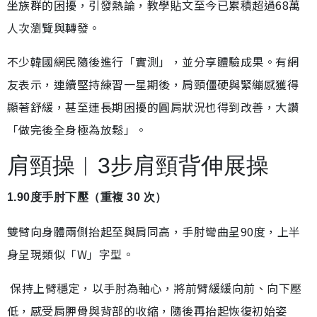
坐族群的困擾，引發熱論，教學貼文至今已累積超過68萬
人次瀏覽與轉發。
不少韓國網民隨後進行「實測」，並分享體驗成果。有網
友表示，連續堅持練習一星期後，肩頸僵硬與緊繃感獲得
顯著舒緩，甚至連長期困擾的圓肩狀況也得到改善，大讚
「做完後全身極為放鬆」。
肩頸操︱3步肩頸背伸展操
1.90度手肘下壓（重複 30 次）
雙臂向身體兩側抬起至與肩同高，手肘彎曲呈90度，上半
身呈現類似「W」字型。
保持上臂穩定，以手肘為軸心，將前臂緩緩向前、向下壓
低，感受肩胛骨與背部的收縮，隨後再抬起恢復初始姿