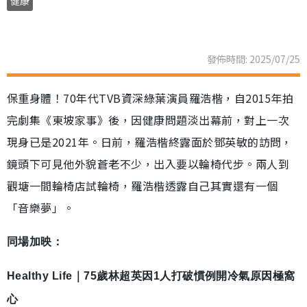
健康
發佈時間: 2025/07/25
保重身體！70年代TVB資深綠葉演員羅浩楷，自2015年拍
完劇集《東坡家事》後，因健康問題淡出幕前，對上一次
現身已是2021年。日前，羅浩楷終露面於鄧英敏的訪問，
鏡頭下可見他外貌蒼老不少，出入要以輪椅代步。兩人到
觀塘一間輪椅店試輪椅，羅浩楷透露自己其實還有一個
「音樂夢」。
同場加映：
Healthy Life｜75歲林超英因1人打破慣例開冷氣原因極窩
心