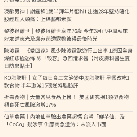
凍齡男神｜謝霆鋒1歲半拜年片翻hit 出道28年堅持唔化
妝經理人頭痛：上綜藝都素顏
黎彼得離世｜黎彼得離世享年76歲 今年3月已中風臥床
好友鍾志光及盧宛茵透露黎彼得最後時光
陳浚霆｜《愛回家》風少陳浚霆歐遊行山出事 1原因全身
爆紅疹極恐怖 險「毀容」急回港求醫【附皮膚科醫生夏
日防蟲貼士】
KO脂肪肝｜女子每日食三文治變中度脂肪肝 早餐改吃1
款食物 半年激減15磅逆轉脂肪肝
折壽食物｜大量常見食品上榜！ 美國研究揭1類型食物
頻食死亡風險激增17%
仙草農藥丨內地仙草驗出農藥超標 台灣「鮮芋仙」及
「CoCo」疑涉事 供應商急澄清：未流入市面