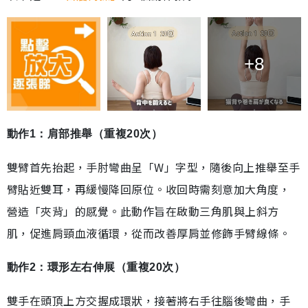
+8
動作1：肩部推舉（重複20次）
雙臂首先抬起，手肘彎曲呈「W」字型，隨後向上推舉至手
臂貼近雙耳，再緩慢降回原位。收回時需刻意加大角度，
營造「夾背」的感覺。此動作旨在啟動三角肌與上斜方
肌，促進肩頸血液循環，從而改善厚肩並修飾手臂線條。
動作2：環形左右伸展（重複20次）
雙手在頭頂上方交握成環狀，接著將右手往腦後彎曲，手