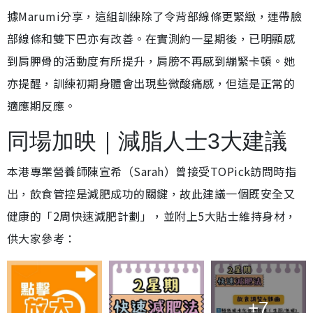
據Marumi分享，這組訓練除了令背部線條更緊緻，連帶臉
部線條和雙下巴亦有改善。在實測約一星期後，已明顯感
到肩胛骨的活動度有所提升，肩膀不再感到繃緊卡頓。她
亦提醒，訓練初期身體會出現些微酸痛感，但這是正常的
適應期反應。
同場加映｜減脂人士3大建議
本港專業營養師陳宣希（Sarah）曾接受TOPick訪問時指
出，飲食管控是減肥成功的關鍵，故此建議一個既安全又
健康的「2周快速減肥計劃」，並附上5大貼士維持身材，
供大家參考：
+7