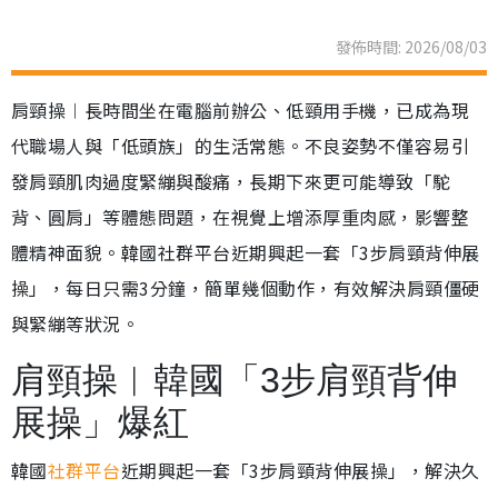
發佈時間: 2026/08/03
肩頸操︱長時間坐在電腦前辦公、低頸用手機，已成為現
代職場人與「低頭族」的生活常態。不良姿勢不僅容易引
發肩頸肌肉過度緊繃與酸痛，長期下來更可能導致「駝
背、圓肩」等體態問題，在視覺上增添厚重肉感，影響整
體精神面貌。韓國社群平台近期興起一套「3步肩頸背伸展
操」，每日只需3分鐘，簡單幾個動作，有效解決肩頸僵硬
與緊繃等狀況。
肩頸操︱韓國「3步肩頸背伸
展操」爆紅
韓國
社群平台
近期興起一套「3步肩頸背伸展操」，解決久