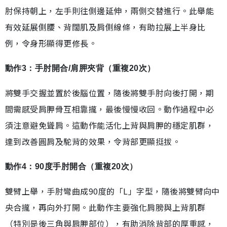
肘保持朝上，左手則往側邊延伸，兩側交替進行。此舉能
有效延展側腰、背闊肌及肩側線條，有助拉展上半身比
例，令身形顯得更修長。
動作3：手肘開合/肩胛夾背（重複20次）
將雙手交握並置於後腦位置，隨後將雙手肘向後打開，期
間需感受肩胛骨互相靠攏，最後慢慢收回。動作過程中必
須注意避免聳肩。這動作能活化上背與肩胛的穩定肌群，
達到改善圓肩及駝背的效果，令背部更顯挺拔。
動作4：90度手肘開合（重複20次）
雙臂上舉，手肘彎曲成90度的「L」字型，隨後將雙臂向中
央合攏，再向外打開。此動作主要強化肩膀與上背肌群
（特別是後三角與肩胛部位），有助消除背部的厚重感，