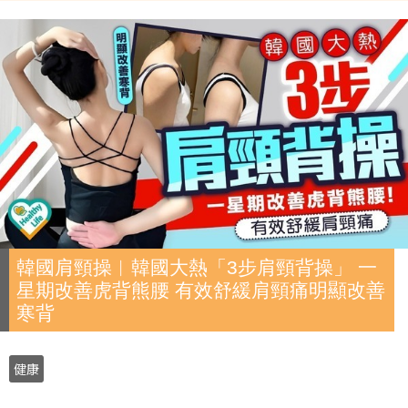
韓國肩頸操︱韓國大熱「3步肩頸背操」 一
星期改善虎背熊腰 有效舒緩肩頸痛明顯改善
寒背
健康