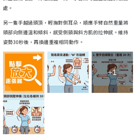
處。
另一隻手越過頭頂，輕撫對側耳朵，順應手臂自然重量將
頭部向側邊溫和傾斜，感受側頸與斜方肌的拉伸感。維持
姿勢30秒後，再換邊重複相同動作。
+1