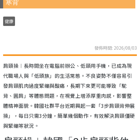
寒背
健康
發佈時間: 2026/08/03
肩頸操︱長時間坐在電腦前辦公、低頸用手機，已成為現
代職場人與「低頭族」的生活常態。不良姿勢不僅容易引
發肩頸肌肉過度緊繃與酸痛，長期下來更可能導致「駝
背、圓肩」等體態問題，在視覺上增添厚重肉感，影響整
體精神面貌。韓國社群平台近期興起一套「3步肩頸背伸展
操」，每日只需3分鐘，簡單幾個動作，有效解決肩頸僵硬
與緊繃等狀況。