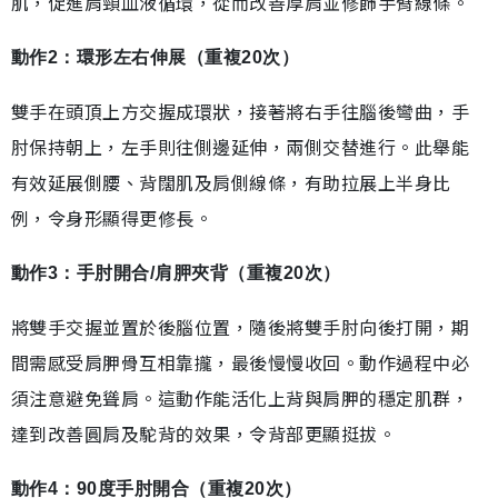
肌，促進肩頸血液循環，從而改善厚肩並修飾手臂線條。
動作2：環形左右伸展（重複20次）
雙手在頭頂上方交握成環狀，接著將右手往腦後彎曲，手
肘保持朝上，左手則往側邊延伸，兩側交替進行。此舉能
有效延展側腰、背闊肌及肩側線條，有助拉展上半身比
例，令身形顯得更修長。
動作3：手肘開合/肩胛夾背（重複20次）
將雙手交握並置於後腦位置，隨後將雙手肘向後打開，期
間需感受肩胛骨互相靠攏，最後慢慢收回。動作過程中必
須注意避免聳肩。這動作能活化上背與肩胛的穩定肌群，
達到改善圓肩及駝背的效果，令背部更顯挺拔。
動作4：90度手肘開合（重複20次）