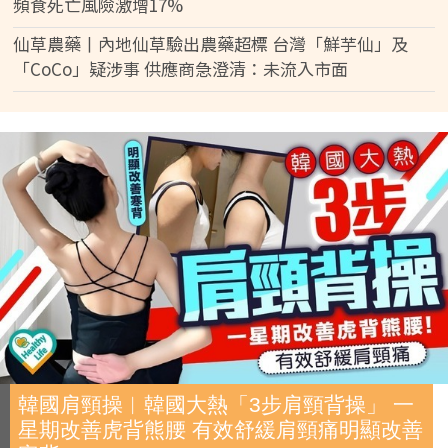
頻食死亡風險激增17%
仙草農藥丨內地仙草驗出農藥超標 台灣「鮮芋仙」及
「CoCo」疑涉事 供應商急澄清：未流入市面
韓國肩頸操︱韓國大熱「3步肩頸背操」 一
星期改善虎背熊腰 有效舒緩肩頸痛明顯改善