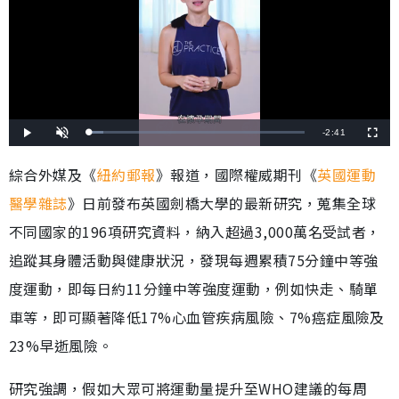
剩
-
2:41
載
播
開
全
入
放
啟
螢
完
音
幕
餘
畢
效
綜合外媒及《
紐約郵報
》報道，國際權威期刊《
英國運動
:
6
時
.
醫學雜誌
》日前發布英國劍橋大學的最新研究，蒐集全球
7
1
間
%
不同國家的196項研究資料，納入超過3,000萬名受試者，
追蹤其身體活動與健康狀況，發現每週累積75分鐘中等強
度運動，即每日約11分鐘中等強度運動，例如快走、騎單
車等，即可顯著降低17%心血管疾病風險、7%癌症風險及
23%早逝風險。
研究強調，假如大眾可將運動量提升至WHO建議的每周