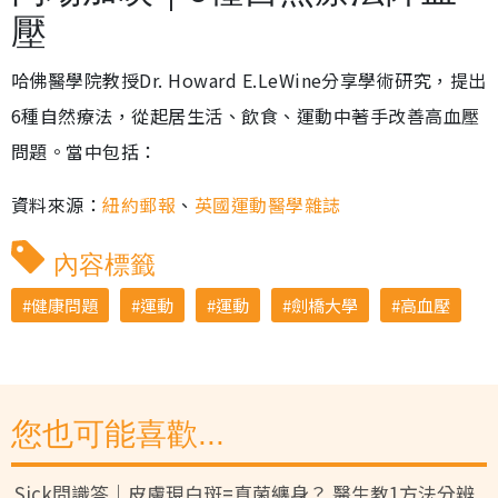
壓
哈佛醫學院教授Dr. Howard E.LeWine分享學術研究，提出
6種自然療法，從起居生活、飲食、運動中著手改善高血壓
問題。當中包括：
資料來源：
紐約郵報
、
英國運動醫學雜誌
內容標籤
健康問題
運動
運動
劍橋大學
高血壓
您也可能喜歡...
Sick問識答｜皮膚現白斑=真菌纏身？ 醫生教1方法分辨