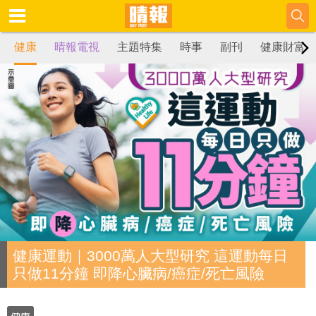
健康
晴報電視
主題特集
時事
副刊
健康財富
健康運動｜3000萬人大型研究 這運動每日
只做11分鐘 即降心臟病/癌症/死亡風險