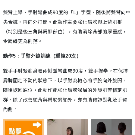
雙臂上舉，手肘彎曲成90度的「L」字型，隨後將雙臂向中
央合攏，再向外打開。此動作主要強化肩膀與上背肌群
（特別是後三角與肩胛部位），有助消除背部的厚重感，
令肩線更為俐落。
動作5：手臂外旋訓練（重複20次）
雙手手肘緊貼身體兩側並彎曲成90度，雙手握拳。在保持
肩膀固定不動的狀態下，以手肘為軸心將手腕向外旋開，
隨後返回原位。此動作能強化肩膀深層的外旋肌等穩定肌
群，除了改善駝背與肩膀緊繃外，亦有助修飾副乳及手臂
內側。