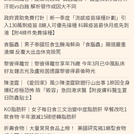
汗斑vs白蝕 解析發作成因大不同
政府資助免費打針｜新一季度「流感疫苗接種計劃」引
入130萬劑疫苗 8類人可優先接種 科興疫苗最快月底先到
港【附4條件免費接種】
食腦蟲｜男子泰國狂食生醃海鮮染「食腦蟲」腸道嚴重
潰爛 反覆大出血休克險死
黎彼得離世｜黎彼得離世享年76歲 今年3月已中風臥床
好友鍾志光及盧宛茵透露黎彼得最後時光
陳浚霆｜《愛回家》風少陳浚霆歐遊行山出事 1原因全身
爆紅疹極恐怖 險「毀容」急回港求醫【附皮膚科醫生夏
日防蟲貼士】
KO脂肪肝｜女子每日食三文治變中度脂肪肝 早餐改吃1
款食物 半年激減15磅逆轉脂肪肝
折壽食物｜大量常見食品上榜！ 美國研究揭1類型食物