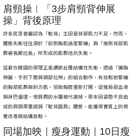
肩頸操︱「3步肩頸背伸展
操」背後原理
許多民眾普遍認為「駝背」主因是背部肌力不足，然而，
體態失衡往往源於「前側胸肌過度緊繃」與「後側背部肌
群被長期拉長」所形成的肌群拮抗失衡。
這套在韓國的原理正是調節此種結構性失衡，透過「擴胸
伸展、手肘下壓與頸部拉伸」的組合動作，有效鬆弛緊繃
的胸部肌群與斜方肌，協助胸腔重新打開，促進局部血液
與淋巴循環，使肩周的水腫被代謝掉，原本因姿勢不良造
成的肩頸厚重感與「駝背圓肩」體態，能獲得實質上的視
覺改善與結構放鬆。
同場加映｜瘦身運動｜10日瘦