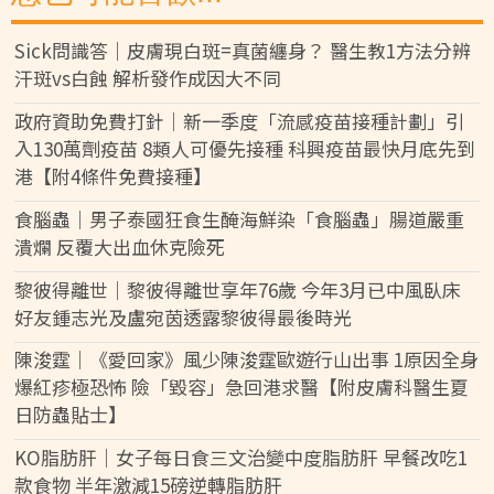
Sick問識答｜皮膚現白斑=真菌纏身？ 醫生教1方法分辨
汗斑vs白蝕 解析發作成因大不同
政府資助免費打針｜新一季度「流感疫苗接種計劃」引
入130萬劑疫苗 8類人可優先接種 科興疫苗最快月底先到
港【附4條件免費接種】
食腦蟲｜男子泰國狂食生醃海鮮染「食腦蟲」腸道嚴重
潰爛 反覆大出血休克險死
黎彼得離世｜黎彼得離世享年76歲 今年3月已中風臥床
好友鍾志光及盧宛茵透露黎彼得最後時光
陳浚霆｜《愛回家》風少陳浚霆歐遊行山出事 1原因全身
爆紅疹極恐怖 險「毀容」急回港求醫【附皮膚科醫生夏
日防蟲貼士】
KO脂肪肝｜女子每日食三文治變中度脂肪肝 早餐改吃1
款食物 半年激減15磅逆轉脂肪肝