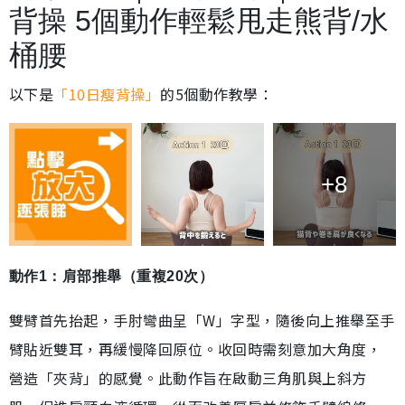
背操 5個動作輕鬆甩走熊背/水
桶腰
以下是
「10日瘦背操」
的5個動作教學：
+8
動作1：肩部推舉（重複20次）
雙臂首先抬起，手肘彎曲呈「W」字型，隨後向上推舉至手
臂貼近雙耳，再緩慢降回原位。收回時需刻意加大角度，
營造「夾背」的感覺。此動作旨在啟動三角肌與上斜方