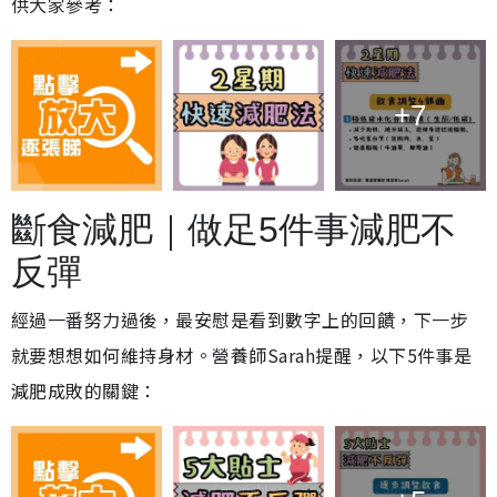
供大家參考：
+7
斷食減肥｜做足5件事減肥不
反彈
經過一番努力過後，最安慰是看到數字上的回饋，下一步
就要想想如何維持身材。營養師Sarah提醒，以下5件事是
減肥成敗的關鍵：