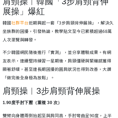
肩頸操︱韓國「3步肩頸背伸
展操」爆紅
韓國
社群平台
近期興起一套「3步肩頸背伸展操」，解決久
坐族群的困擾，引發熱論，教學貼文至今已累積超過68萬
人次瀏覽與轉發。
不少韓國網民隨後進行「實測」，並分享體驗成果。有網
友表示，連續堅持練習一星期後，肩頸僵硬與緊繃感獲得
顯著舒緩，甚至連長期困擾的圓肩狀況也得到改善，大讚
「做完後全身極為放鬆」。
肩頸操︱3步肩頸背伸展操
1.90度手肘下壓（重複 30 次）
雙臂向身體兩側抬起至與肩同高，手肘彎曲呈90度，上半