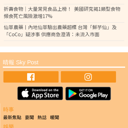
折壽食物｜大量常見食品上榜！ 美國研究揭1類型食物
頻食死亡風險激增17%
仙草農藥丨內地仙草驗出農藥超標 台灣「鮮芋仙」及
「CoCo」疑涉事 供應商急澄清：未流入市面
晴報 Sky Post
時事
最新焦點
要聞
熱話
暖聞
娛樂