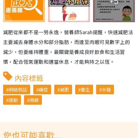
+5
減肥從來都不是一勞永逸，營養師Sarah提醒，快速減肥法
主要減去身體水分和部分脂肪，而達至肉眼可見數字上的
減少，但要維持體重，最關鍵是養成良好飲食和生活習
慣，配合恆常運動和適當休息，才能夠持之以恆。
內容標籤
網絡熱話
痛症
減肥
養生
水腫
運動
南韓
您也可能喜歡...