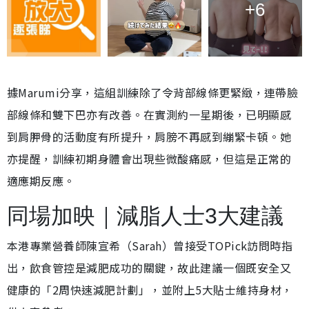
+6
據Marumi分享，這組訓練除了令背部線條更緊緻，連帶臉
部線條和雙下巴亦有改善。在實測約一星期後，已明顯感
到肩胛骨的活動度有所提升，肩膀不再感到繃緊卡頓。她
亦提醒，訓練初期身體會出現些微酸痛感，但這是正常的
適應期反應。
同場加映｜減脂人士3大建議
本港專業營養師陳宣希（Sarah）曾接受TOPick訪問時指
出，飲食管控是減肥成功的關鍵，故此建議一個既安全又
健康的「2周快速減肥計劃」，並附上5大貼士維持身材，