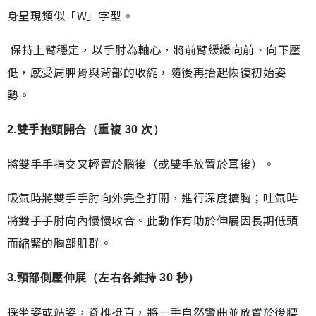
身呈現類似「W」字型。
保持上臂穩定，以手肘為軸心，將前臂緩緩向前、向下壓
低，感受肩胛骨與背部的收縮，隨後再抬起恢復初始姿
勢。
2.雙手抱頭開合（重複 30 次）
將雙手手指交叉輕置於腦後（或雙手放置於耳後）。
吸氣時將雙手手肘向外完全打開，進行深度擴胸；吐氣時
將雙手手肘向內慢慢收合。此動作有助於伸展因長期低頭
而縮緊的胸部肌群。
3.頸部側壓伸展（左右各維持 30 秒）
採坐姿或站姿，脊椎挺直，將一手自然彎曲並放置於後腰