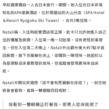
早前選擇獨自一人去日本旅行。期間，她入住在日本非常
知名的APA連鎖酒店，位於兩國站的大山分店（APA Hotel
＆Resort Ryogoku Eki Tower），合共3晚住宿。
Natali稱，入住時感覺酒店很正規，匙卡只允許她進入自己
住的樓層及房間。入住第一晚一切如常，沒有奇怪的事發
生。但在入住第二天晚上，Natali外出觀光後大約7點半返
回房間，脫下衣服躺在床上，卻聞到一陣怪味。她起初以
為是頭髮或床單散發的氣味，但追蹤後發現異味來自床
底。
Natali半開玩笑猜想「該不會有死屍躺在床底？」，就在她
俯身查看時，竟與一雙眼睛四目相對：
我看到一雙眼睛正盯著我。那男人從床底爬了