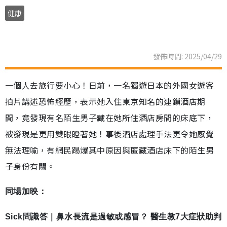
健康
發佈時間: 2025/04/29
一個人去旅行要小心！日前，一名獨遊日本的外國女遊客
拍片講述恐怖經歷，表示她入住東京知名的連鎖酒店期
間，竟發現有名陌生男子藏在她所住酒店房間的床底下，
被發現是更用雙眼瞪著她！事後酒店處理手法更令她感覺
無法理喻，有網民踢爆其中原因與匿藏酒店床下的陌生男
子身份有關。
同場加映：
Sick問識答｜鼻水長流是過敏或感冒？ 醫生教7大症狀助判