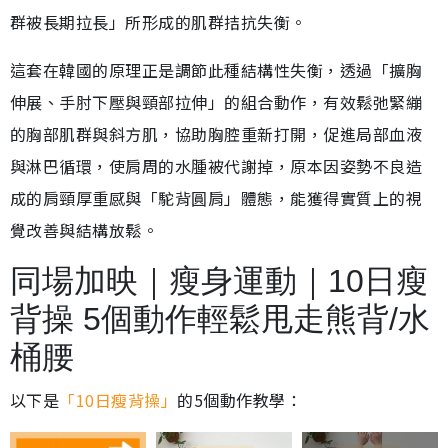
群被長期拉長」所形成的肌群拮抗失衡。
這套在韓國的原理正是調節此種結構性失衡，透過「擴胸
伸展、手肘下壓與頸部拉伸」的組合動作，有效鬆弛緊繃
的胸部肌群與斜方肌，協助胸腔重新打開，促進局部血液
與淋巴循環，使肩周的水腫被代謝掉，原本因姿勢不良造
成的肩頸厚重感與「駝背圓肩」體態，能獲得實質上的視
覺改善與結構放鬆。
同場加映｜瘦身運動｜10日瘦
背操 5個動作輕鬆甩走熊背/水
桶腰
以下是
「10日瘦背操」
的5個動作教學：