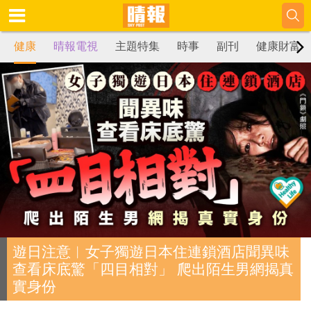
健康
晴報電視
主題特集
時事
副刊
健康財富
遊日注意︱女子獨遊日本住連鎖酒店聞異味
查看床底驚「四目相對」 爬出陌生男網揭真
實身份