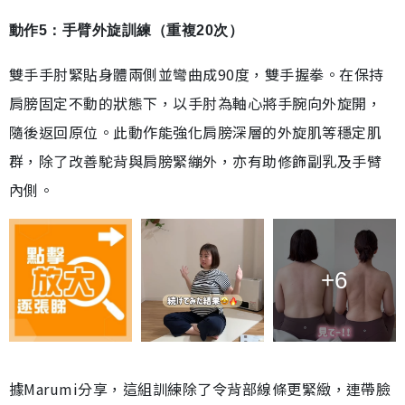
動作5：手臂外旋訓練（重複20次）
雙手手肘緊貼身體兩側並彎曲成90度，雙手握拳。在保持
肩膀固定不動的狀態下，以手肘為軸心將手腕向外旋開，
隨後返回原位。此動作能強化肩膀深層的外旋肌等穩定肌
群，除了改善駝背與肩膀緊繃外，亦有助修飾副乳及手臂
內側。
+6
據Marumi分享，這組訓練除了令背部線條更緊緻，連帶臉