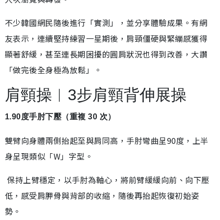
不少韓國網民隨後進行「實測」，並分享體驗成果。有網
友表示，連續堅持練習一星期後，肩頸僵硬與緊繃感獲得
顯著舒緩，甚至連長期困擾的圓肩狀況也得到改善，大讚
「做完後全身極為放鬆」。
肩頸操︱3步肩頸背伸展操
1.90度手肘下壓（重複 30 次）
雙臂向身體兩側抬起至與肩同高，手肘彎曲呈90度，上半
身呈現類似「W」字型。
保持上臂穩定，以手肘為軸心，將前臂緩緩向前、向下壓
低，感受肩胛骨與背部的收縮，隨後再抬起恢復初始姿
勢。