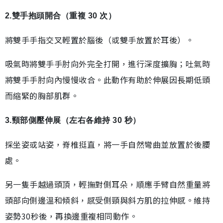
2.雙手抱頭開合（重複 30 次）
將雙手手指交叉輕置於腦後（或雙手放置於耳後）。
吸氣時將雙手手肘向外完全打開，進行深度擴胸；吐氣時
將雙手手肘向內慢慢收合。此動作有助於伸展因長期低頭
而縮緊的胸部肌群。
3.頸部側壓伸展（左右各維持 30 秒）
採坐姿或站姿，脊椎挺直，將一手自然彎曲並放置於後腰
處。
另一隻手越過頭頂，輕撫對側耳朵，順應手臂自然重量將
頭部向側邊溫和傾斜，感受側頸與斜方肌的拉伸感。維持
姿勢30秒後，再換邊重複相同動作。