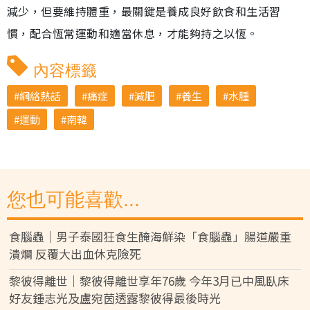
減少，但要維持體重，最關鍵是養成良好飲食和生活習
慣，配合恆常運動和適當休息，才能夠持之以恆。
內容標籤
網絡熱話
痛症
減肥
養生
水腫
運動
南韓
您也可能喜歡...
食腦蟲｜男子泰國狂食生醃海鮮染「食腦蟲」腸道嚴重
潰爛 反覆大出血休克險死
黎彼得離世｜黎彼得離世享年76歲 今年3月已中風臥床
好友鍾志光及盧宛茵透露黎彼得最後時光