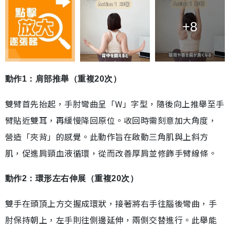
+8
動作1：肩部推舉（重複20次）
雙臂首先抬起，手肘彎曲呈「W」字型，隨後向上推舉至手
臂貼近雙耳，再緩慢降回原位。收回時需刻意加大角度，
營造「夾背」的感覺。此動作旨在啟動三角肌與上斜方
肌，促進肩頸血液循環，從而改善厚肩並修飾手臂線條。
動作2：環形左右伸展（重複20次）
雙手在頭頂上方交握成環狀，接著將右手往腦後彎曲，手
肘保持朝上，左手則往側邊延伸，兩側交替進行。此舉能