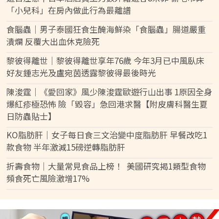
「小兒科」在房內做此行為最離譜
食腦蟲｜男子泰國狂食生醃海鮮染「食腦蟲」腸道嚴重
潰爛 反覆大出血休克險死
黎彼得離世｜黎彼得離世享年76歲 今年3月已中風臥床
好友鍾志光及盧宛茵透露黎彼得最後時光
陳浚霆｜《愛回家》風少陳浚霆歐遊行山出事 1原因全身
爆紅疹極恐怖 險「毀容」急回港求醫【附皮膚科醫生夏
日防蟲貼士】
KO脂肪肝｜女子每日食三文治變中度脂肪肝 早餐改吃1
款食物 半年激減15磅逆轉脂肪肝
折壽食物｜大量常見食品上榜！ 美國研究揭1類型食物
頻食死亡風險激增17%