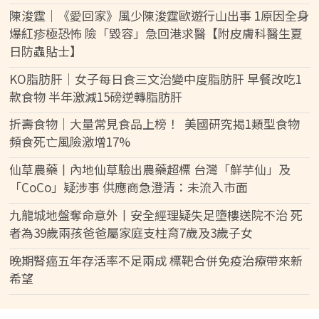
陳浚霆｜《愛回家》風少陳浚霆歐遊行山出事 1原因全身
爆紅疹極恐怖 險「毀容」急回港求醫【附皮膚科醫生夏
日防蟲貼士】
KO脂肪肝｜女子每日食三文治變中度脂肪肝 早餐改吃1
款食物 半年激減15磅逆轉脂肪肝
折壽食物｜大量常見食品上榜！ 美國研究揭1類型食物
頻食死亡風險激增17%
仙草農藥丨內地仙草驗出農藥超標 台灣「鮮芋仙」及
「CoCo」疑涉事 供應商急澄清：未流入市面
九龍城地盤奪命意外丨安全經理疑失足墮樓送院不治 死
者為39歲兩孩爸爸屬家庭支柱育7歲及3歲子女
晚期腎癌五年存活率不足兩成 標靶合併免疫治療帶來新
希望