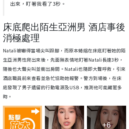
出來，盯著我看了3秒。
床底爬出陌生亞洲男 酒店事後
消極處理
Natali被嚇得當場尖叫跺腳，而原本蜷縮在床底盯著她的陌
生亞洲男性爬出來後，先面無表情地盯著Natali長達3秒，
隨後也大聲尖叫並衝出房間。Natali也隨即大聲呼救，引來
酒店職員前來查看並急忙協助她報警。警方到場後，在床
底發現了男子遺留的行動電源及USB，推測他可能藏匿多
時。
+6