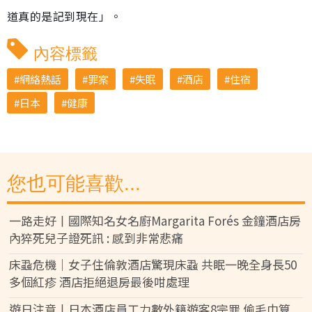
道真的是記到現在」。
內容標籤
網絡熱話
罪案
失眠
酒店
住宿
日本
健康
您也可能喜歡...
一路走好丨國際知名女名廚Margarita Forés 金鐘酒店房
內猝死兒子證死訊 : 感到非常悲痛
床蝨危機｜女子住倫敦酒店驚現床蝨 共眠一晚全身長50
多個紅疹 酒店拒絕退房最後咁處理
遊日注意丨日本酒店員工力數外籍遊客8宗罪 偷毛巾算