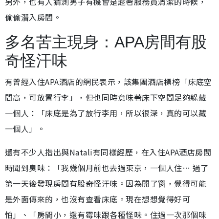
另外，也有人猜測男子有機會是趁著服務員清潔的時候，
偷偷潛入房間。
多名苦主現身：APA房間有股
奇怪汗味
有曾經入住APA酒店的網民表示，該集團酒店標榜「床底空
間高，可放置行李」，但也同時意味著床下空間足夠躲藏
一個人：「床底是為了放行李用，所以很深，真的可以藏
一個人」。
還有不少人指出與Natali有同樣經歷，在入住APA酒店房間
時聞到臭味：「我幾個月前也去過東京，一個人住… 過了
第一天後發現房間有股奇怪汗味。因為開了窗，覺得可能
是外面傳來的，也沒有查看床底。現在想想覺得好可
怕」、「房間小，還有霉味跟各種怪味。住過一次那個味