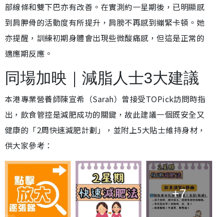
部線條和雙下巴亦有改善。在實測約一星期後，已明顯感
到肩胛骨的活動度有所提升，肩膀不再感到繃緊卡頓。她
亦提醒，訓練初期身體會出現些微酸痛感，但這是正常的
適應期反應。
同場加映｜減脂人士3大建議
本港專業營養師陳宣希（Sarah）曾接受TOPick訪問時指
出，飲食管控是減肥成功的關鍵，故此建議一個既安全又
健康的「2周快速減肥計劃」，並附上5大貼士維持身材，
供大家參考：
+7