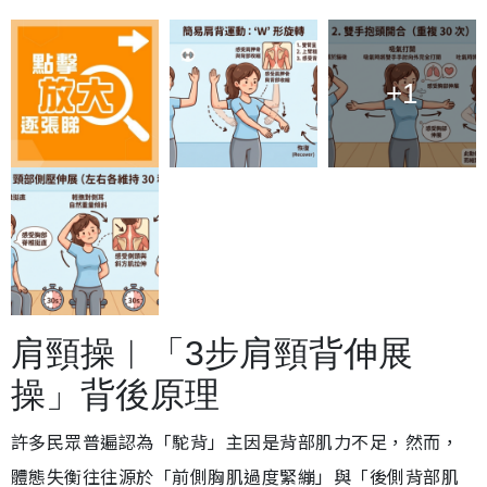
+1
肩頸操︱「3步肩頸背伸展
操」背後原理
許多民眾普遍認為「駝背」主因是背部肌力不足，然而，
體態失衡往往源於「前側胸肌過度緊繃」與「後側背部肌