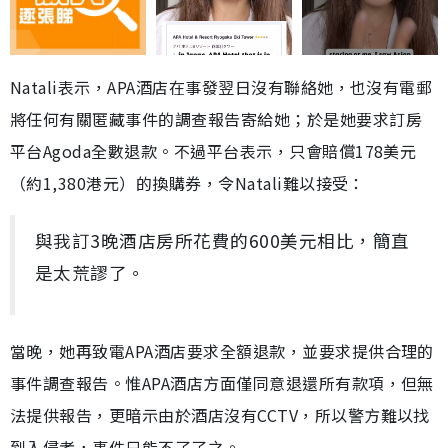
Natali表示，APA酒店在事發翌日沒有聯絡她，也沒有電郵
將任何有關匿藏事件的調查報告寄給她；於是她要求訂房
平台Agoda全數退款。不過平台表示，只會賠償178美元
（約1,380港元）的換購券，令Natali難以接受：
與我訂3晚酒店房所花費的600美元相比，簡直
是太荒謬了。
當晚，她再致電APA酒店要求全額退款，並要求提供合理的
事件調查報告。惟APA酒店方面僅同意退還所有款項，但無
法提供報告，更暗示由於酒店沒有CCTV，所以警方難以找
到入侵者，事件只能不了了之。