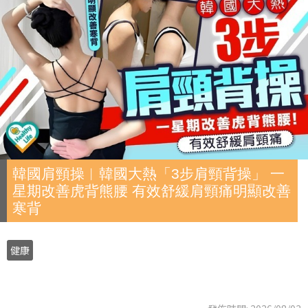
韓國肩頸操︱韓國大熱「3步肩頸背操」 一
星期改善虎背熊腰 有效舒緩肩頸痛明顯改善
寒背
健康