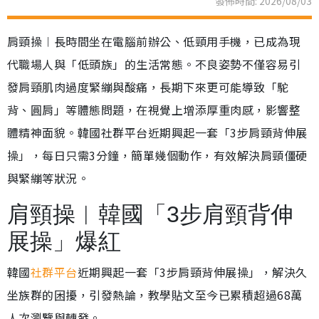
發佈時間: 2026/08/03
肩頸操︱長時間坐在電腦前辦公、低頸用手機，已成為現
代職場人與「低頭族」的生活常態。不良姿勢不僅容易引
發肩頸肌肉過度緊繃與酸痛，長期下來更可能導致「駝
背、圓肩」等體態問題，在視覺上增添厚重肉感，影響整
體精神面貌。韓國社群平台近期興起一套「3步肩頸背伸展
操」，每日只需3分鐘，簡單幾個動作，有效解決肩頸僵硬
與緊繃等狀況。
肩頸操︱韓國「3步肩頸背伸
展操」爆紅
韓國
社群平台
近期興起一套「3步肩頸背伸展操」，解決久
坐族群的困擾，引發熱論，教學貼文至今已累積超過68萬
人次瀏覽與轉發。