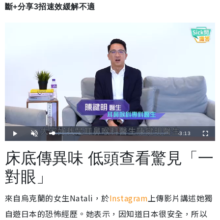
斷+分享3招速效緩解不適
剩
-
3:13
載
播
開
全
入
放
啟
螢
完
音
幕
餘
畢
效
床底傳異味 低頭查看驚見「一
:
2
時
7
.
對眼」
0
間
0
%
來自烏克蘭的女生Natali，於
Instagram
上傳影片講述她獨
自遊日本的恐怖經歷。她表示，因知道日本很安全，所以