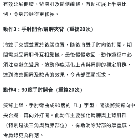
有效延展側腰、背闊肌及肩側線條，有助拉展上半身比
例，令身形顯得更修長。
動作3：手肘開合/肩胛夾背（重複20次）
將雙手交握並置於後腦位置，隨後將雙手肘向後打開，期
間需感受肩胛骨互相靠攏，最後慢慢收回。動作過程中必
須注意避免聳肩。這動作能活化上背與肩胛的穩定肌群，
達到改善圓肩及駝背的效果，令背部更顯挺拔。
動作4：90度手肘開合（重複20次）
雙臂上舉，手肘彎曲成90度的「L」字型，隨後將雙臂向中
央合攏，再向外打開。此動作主要強化肩膀與上背肌群
（特別是後三角與肩胛部位），有助消除背部的厚重感，
令肩線更為俐落。