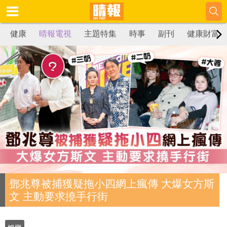
健康
晴報電視
主題特集
時事
副刊
健康財富
鄧兆尊被捕獲疑拖小四網上瘋傳 大爆女方斯
文 主動要求撓手行街