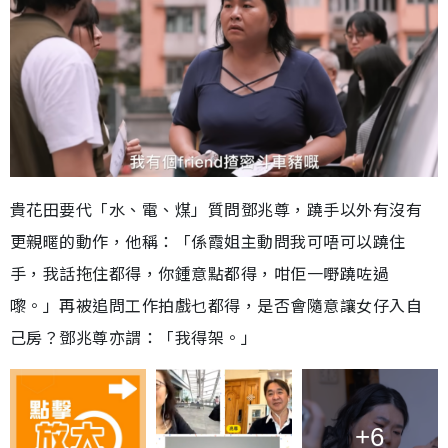
貴花田要代「水、電、煤」質問鄧兆尊，蹺手以外有沒有
更親暱的動作，他稱：「係霞姐主動問我可唔可以蹺住
手，我話拖住都得，你鍾意點都得，咁佢一嘢蹺咗過
嚟。」再被追問工作拍戲乜都得，是否會隨意讓女仔入自
己房？鄧兆尊亦謂：「我得架。」
+6