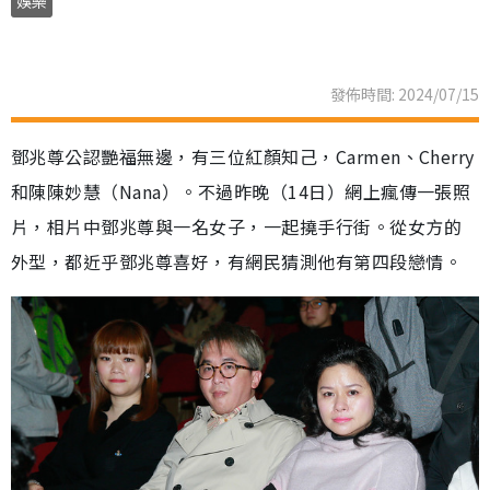
娛樂
發佈時間: 2024/07/15
鄧兆尊公認艷福無邊，有三位紅顏知己，Carmen、Cherry
和陳陳妙慧（Nana）。不過昨晚（14日）網上瘋傳一張照
片，相片中鄧兆尊與一名女子，一起撓手行街。從女方的
外型，都近乎鄧兆尊喜好，有網民猜測他有第四段戀情。