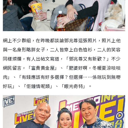
網上不少群組，在昨晚都談論鄧兆尊這張照片，照片上他
與一名身形略胖女子，二人皆穿上白色恤衫，二人的笑容
同樣燦爛，有人出帖文寫道，「鄧兆尊又有新歡？」不少
網民留言，「富貴黄金屋」、「肥婆好啊，冬暖夏涼啖啖
肉」、「有錢應該有好多選擇？但選擇……係咪玩到無嘢
好玩」、「佢鐘情呢類」、「眼光奇特」。