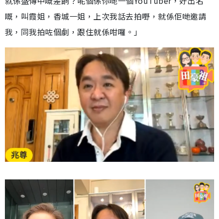
就係盛傳中嘅差餉？呢個係你哋一個YouTuber，好出名
嘅，叫霞姐，香城一姐，上次我話去拍嘢，就係佢哋邀請
我，同我拍咗個劇，跟住就係咁囉。」