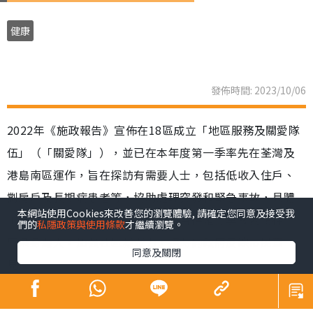
健康
發佈時間: 2023/10/06
2022年《施政報告》宣佈在18區成立「地區服務及關愛隊
伍」（「關愛隊」），並已在本年度第一季率先在荃灣及
港島南區運作，旨在探訪有需要人士，包括低收入住戶、
劏房戶及長期病患者等，協助處理突發和緊急事故，具體
本網站使用Cookies來改善您的瀏覽體驗, 請確定您同意及接受我
工作也因應地區需要而有所不同，目標是分享關愛精神，
們的
私隱政策與使用條款
才繼續瀏覽。
感染身邊人，加強社區凝聚力，適時向政府反映市民意
同意及關閉
見。
弱勢社群所面對的困難和逆境，既寫實，也引起共鳴，加