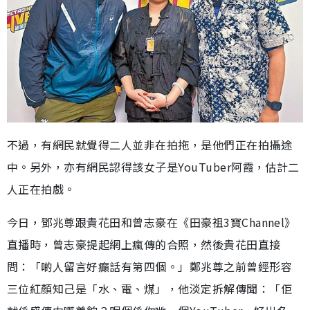
不過，有網民就覺得二人並非在拍拖，是他們正在拍攝途
中。另外，亦有網民認得該女子是YouTuber阿霞，估計二
人正在拍戲。
今日，鄧兆尊跟貴花田和曾志豪在《田豪祖3寶Channel》
直播時，曾志豪提起網上瘋傳的合照，然後貴花田直接
問：「啲人留言好癲話有第四個。」鄭兆尊之前曾經形容
三位紅顏知己是「水、電、煤」，他淡定拆解傳聞：「佢