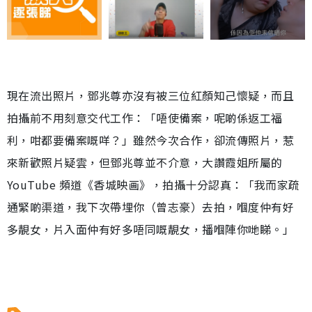
現在流出照片，鄧兆尊亦沒有被三位紅顏知己懷疑，而且
拍攝前不用刻意交代工作：「唔使備案，呢啲係返工福
利，咁都要備案嘅咩？」雖然今次合作，卻流傳照片，惹
來新歡照片疑雲，但鄧兆尊並不介意，大讚霞姐所屬的
YouTube 頻道《香城映画》，拍攝十分認真：「我而家疏
通緊啲渠道，我下次帶埋你（曾志豪）去拍，嗰度仲有好
多靚女，片入面仲有好多唔同嘅靚女，播嗰陣你哋睇。」