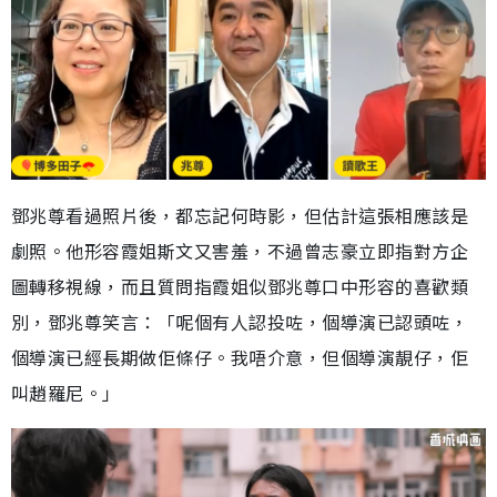
鄧兆尊看過照片後，都忘記何時影，但估計這張相應該是
劇照。他形容霞姐斯文又害羞，不過曾志豪立即指對方企
圖轉移視線，而且質問指霞姐似鄧兆尊口中形容的喜歡類
別，鄧兆尊笑言：「呢個有人認投咗，個導演已認頭咗，
個導演已經長期做佢條仔。我唔介意，但個導演靚仔，佢
叫趙羅尼。」