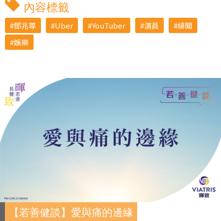
內容標籤
鄧兆尊
Uber
YouTuber
演員
緋聞
娛樂
【若善健談】愛與痛的邊緣