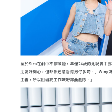
至於Sica在劇中不停徵婚，年僅24歲的她現實
朋友好開心，但都係鍾意香港男仔多啲。」Wing飾
主義，所以阻礙我工作嘅嘢都要剷除。」