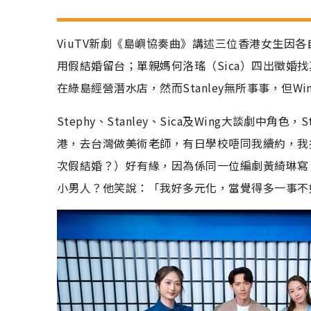
ViuTV新劇《島嶼協奏曲》講述三位香港女生因各
用假結婚留台；單親媽何洛瑤（Sica）四出徵婚找真命
在綠島經營潛水店，然而Stanley無所事事，但W
Stephy、Stanley、Sica及Wing大談劇
港，去台灣做美術老師，有日學校唔同我續約，我
次假結婚？）好有緣，因為係同一位編劇黃綺琳寫，幾
小男人？他笑說：「我好多元化，當覺得多一事不