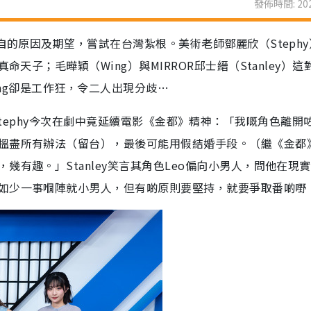
發佈時間: 202
自的原因及期望，嘗試在台灣紮根。美術老師鄧麗欣（Steph
天子；毛曄穎（Wing）與MIRROR邱士縉（Stanley）這
ing卻是工作狂，令二人出現分歧…
中角色，Stephy今次在劇中竟延續電影《金都》精神：「我嘅角色離開
搵盡所有辦法（留台），最後可能用假結婚手段。（繼《金都
有趣。」Stanley笑言其角色Leo偏向小男人，問他在現
如少一事嗰陣就小男人，但有啲原則要堅持，就要爭取番啲嘢