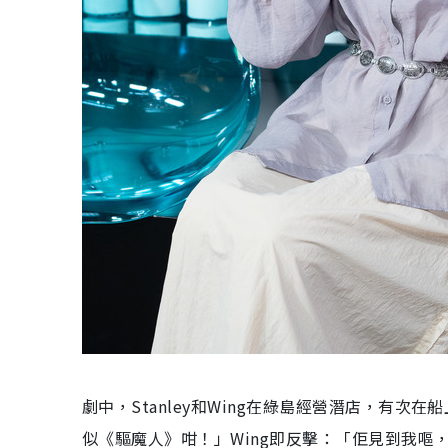
劇中，Stanley和Wing在綠島經營潛店，有次在船
似《驅魔人》咁！」Wing即反擊：「佢見到我嘔，