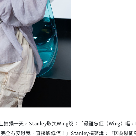
上拍攝一天，Stanley取笑Wing說：「最難忘佢（Wing）嘔
完全冇安慰我，直接影低佢！」Stanley搞笑說：「因為慰問