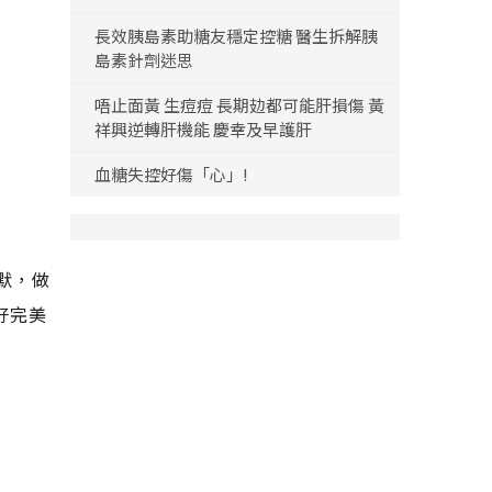
長效胰島素助糖友穩定控糖 醫生拆解胰
島素針劑迷思
唔止面黃 生痘痘 長期攰都可能肝損傷 黃
祥興逆轉肝機能 慶幸及早護肝
血糖失控好傷「心」!
默，做
好完美