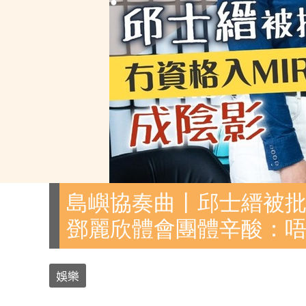
島嶼協奏曲丨邱士縉被批
鄧麗欣體會團體辛酸：唔敢
娛樂