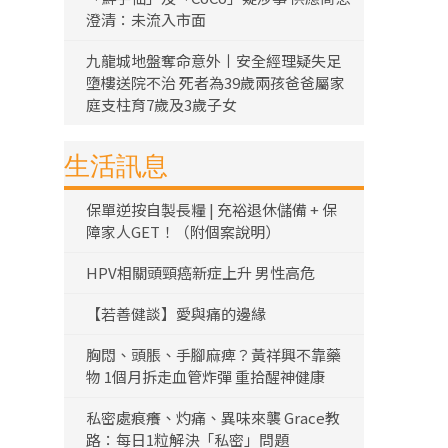
澄清：未流入市面
九龍城地盤奪命意外丨安全經理疑失足
墮樓送院不治 死者為39歲兩孩爸爸屬家
庭支柱育7歲及3歲子女
生活訊息
保單逆按自製長糧 | 充裕退休儲備 + 保
障家人GET！（附個案說明）
HPV相關頭頸癌新症上升 男性高危
【若善健談】愛與痛的邊緣
胸悶、頭脹、手腳麻痺？黃祥興不靠藥
物 1個月拆走血管炸彈 重拾醒神健康
私密處痕癢、灼痛、異味來襲 Grace教
路：每日1粒解決「私密」問題