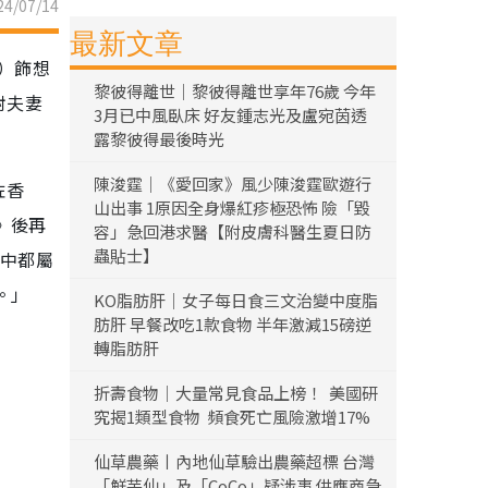
4/07/14
最新文章
y）飾想
黎彼得離世｜黎彼得離世享年76歲 今年
對夫妻
3月已中風臥床 好友鍾志光及盧宛茵透
露黎彼得最後時光
陳浚霆｜《愛回家》風少陳浚霆歐遊行
咗香
山出事 1原因全身爆紅疹極恐怖 險「毀
》後再
容」急回港求醫【附皮膚科醫生夏日防
蟲貼士】
實中都屬
。」
KO脂肪肝｜女子每日食三文治變中度脂
肪肝 早餐改吃1款食物 半年激減15磅逆
轉脂肪肝
折壽食物｜大量常見食品上榜！ 美國研
究揭1類型食物 頻食死亡風險激增17%
仙草農藥丨內地仙草驗出農藥超標 台灣
「鮮芋仙」及「CoCo」疑涉事 供應商急