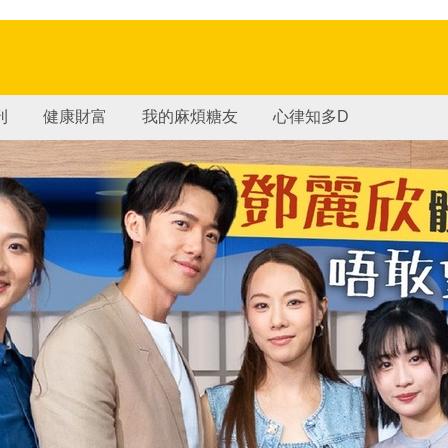
刊
健康財富
我的麻煩糖友
心律知多D