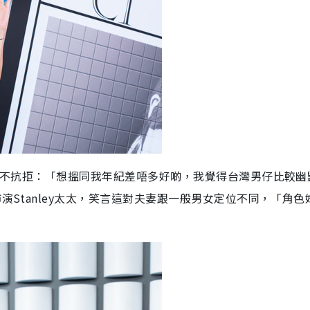
中亦不抗拒：「想搵同我年紀差唔多好啲，我覺得台灣男仔比較幽
演Stanley太太，笑言這對夫妻跟一般男女定位不同，「角色