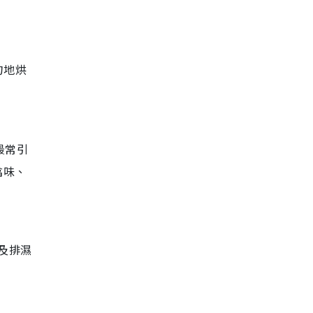
勻地烘
最常引
噏味、
)及排濕