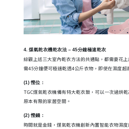
4. 煤氣乾衣機乾衣法 – 45分鐘極速乾衣
綜觀上述三大室內乾衣方法的共通點，都需要花上
需45分鐘便可極速乾透4公斤衣物，即使在濕度
(1) 慳位：
TGC煤氣乾衣機備有特大乾衣鼓，可以一次過烘乾
原本有限的家居空間。
(2) 慳錢：
時間就是金錢，煤氣乾衣機創新內置智能衣物濕度