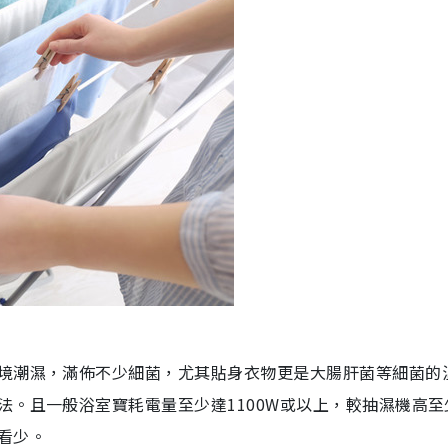
境潮濕，滿佈不少細菌，尤其貼身衣物更是大腸肝菌等細菌的
。且一般浴室寶耗電量至少達1100W或以上，較抽濕機高至
看少。