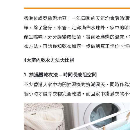
香港位處亞熱帶地區，一年四季的天氣均會隨時潮
錶，除了牆身、水管、走廊滿佈水珠外，家中的晾
產生噏味，分分鐘變成細菌、霉菌及塵蟎的溫床，
衣方法，再話你知乾衣如何一步做到真正慳位、慳
4大室內乾衣方法大比拼
1. 抽濕機乾衣法 – 時間長兼阻空間
不少香港人家中均開抽濕機對抗潮濕天，同時作為
個小時才能令衣物完全乾透，而且家中掛滿衣物不