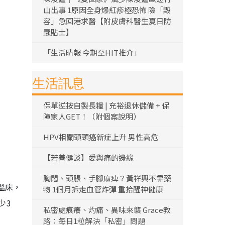
山出事 1原因全身爆紅疹極恐怖 險「毀
容」急回港求醫【附皮膚科醫生夏日防
蟲貼士】
「生活晴報 今期至HIT推介」
生活訊息
保單逆按自製長糧 | 充裕退休儲備 + 保
障家人GET！（附個案說明）
HPV相關頭頸癌新症上升 男性高危
【若善健談】愛與痛的邊緣
胸悶、頭脹、手腳麻痺？黃祥興不靠藥
溫床，
物 1個月拆走血管炸彈 重拾醒神健康
少3
私密處痕癢、灼痛、異味來襲 Grace教
路：每日1粒解決「私密」問題