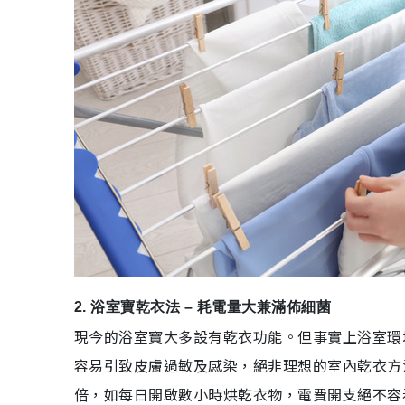
2. 浴室寶乾衣法 – 耗電量大兼滿佈細菌
現今的浴室寶大多設有乾衣功能。但事實上浴室環
容易引致皮膚過敏及感染，絕非理想的室內乾衣方法
倍，如每日開啟數小時烘乾衣物，電費開支絕不容