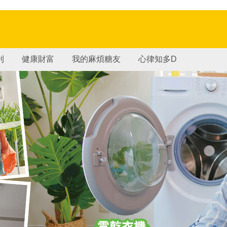
刊
健康財富
我的麻煩糖友
心律知多D