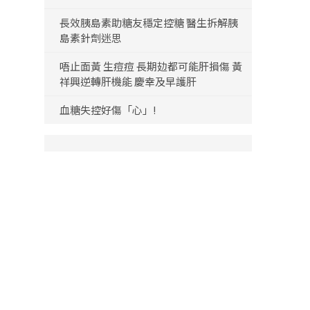
長效胰島素助糖友穩定控糖 醫生拆解胰
島素針劑迷思
唔止面黃 生痘痘 長期攰都可能肝損傷 黃
祥興逆轉肝機能 慶幸及早護肝
血糖失控好傷「心」!