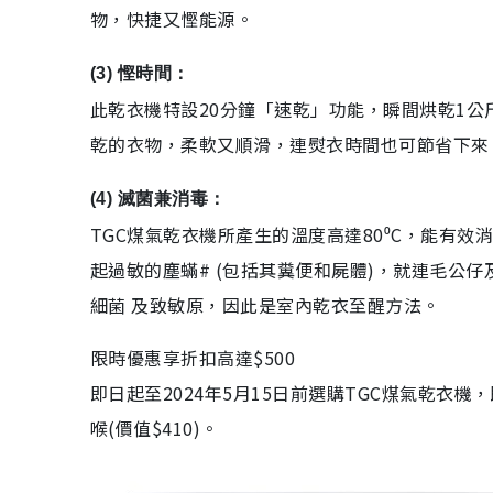
物，快捷又慳能源。
(3) 慳時間：
此乾衣機特設20分鐘「速乾」功能，瞬間烘乾1
乾的衣物，柔軟又順滑，連熨衣時間也可節省下來
(4) 滅菌兼消毒：
TGC煤氣乾衣機所產生的溫度高達80⁰C，能有
起過敏的塵蟎# (包括其糞便和屍體)，就連毛公
細菌 及致敏原，因此是室內乾衣至醒方法。
限時優惠享折扣高達$500
即日起至2024年5月15日前選購TGC煤氣乾衣機，
喉(價值$410)。