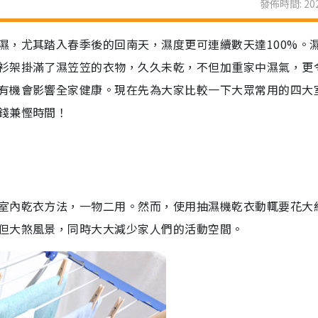
發佈時間: 202
濕，尤其踏入春季後的回南天，濕度更可連續數天達100%。
衫架掛滿了濕笠笠的衣物，久久未乾，不但加重家中濕氣，更
有機會影響全家健康。現在先為大家比較一下大眾常用的四大
錢兼慳時間！
室內乾衣方法，一物二用。然而，使用抽濕機乾衣動輒要花大約
但大煞風景，同時大大減少家人們的活動空間。