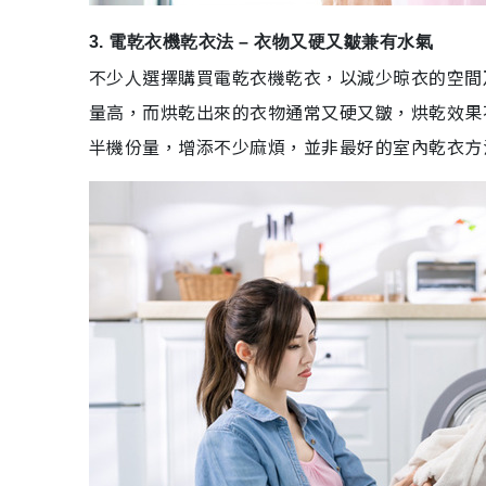
3. 電乾衣機乾衣法 – 衣物又硬又皺兼有水氣
不少人選擇購買電乾衣機乾衣，以減少晾衣的空間
量高，而烘乾出來的衣物通常又硬又皺，烘乾效果
半機份量，增添不少麻煩，並非最好的室內乾衣方