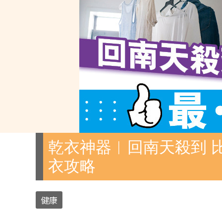
乾衣神器︱回南天殺到 
衣攻略
健康