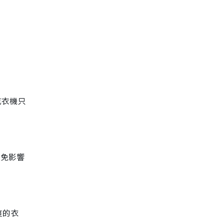
乾衣機只
避免影響
爽的衣