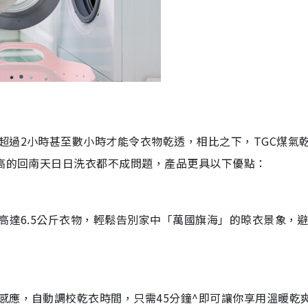
超過2小時甚至數小時才能令衣物乾透，相比之下，TGC煤氣
超高的回南天日日洗衣都不成問題，產品更具以下優點：
高達6.5公斤衣物，輕鬆告別家中「萬國旗海」的晾衣景象，
感應，自動調校乾衣時間，只需45分鐘^即可讓你享用溫暖乾