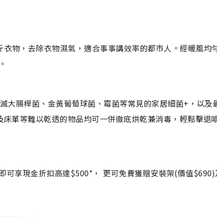
公斤衣物，去除衣物濕氣，適合事事講效率的都市人。經暖風均
。
效消滅大腸桿菌、金黃葡萄球菌、霉菌等常見的家居細菌+，以及
仔及床單等難以乾透的物品均可一併徹底烘乾兼消毒，輕鬆擊退
即可享現金折扣高達$500*， 更可免費獲贈安裝架(價值$690