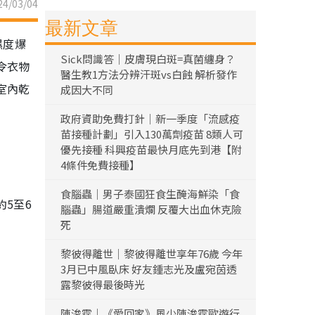
4/03/04
最新文章
濕度爆
Sick問識答｜皮膚現白斑=真菌纏身？
令衣物
醫生教1方法分辨汗斑vs白蝕 解析發作
室內乾
成因大不同
政府資助免費打針｜新一季度「流感疫
苗接種計劃」引入130萬劑疫苗 8類人可
優先接種 科興疫苗最快月底先到港【附
4條件免費接種】
食腦蟲｜男子泰國狂食生醃海鮮染「食
5至6
腦蟲」腸道嚴重潰爛 反覆大出血休克險
死
黎彼得離世｜黎彼得離世享年76歲 今年
3月已中風臥床 好友鍾志光及盧宛茵透
露黎彼得最後時光
陳浚霆｜《愛回家》風少陳浚霆歐遊行