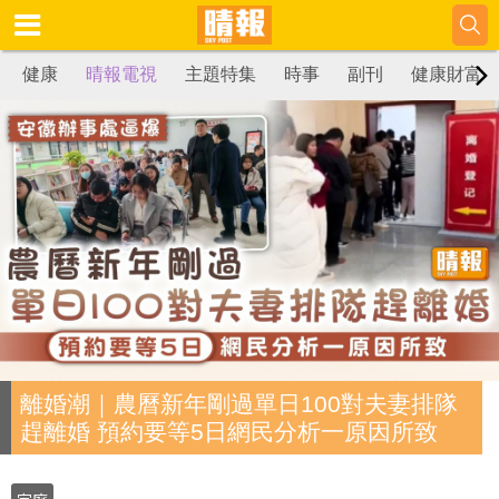
健康
晴報電視
主題特集
時事
副刊
健康財富
離婚潮｜農曆新年剛過單日100對夫妻排隊
趕離婚 預約要等5日網民分析一原因所致