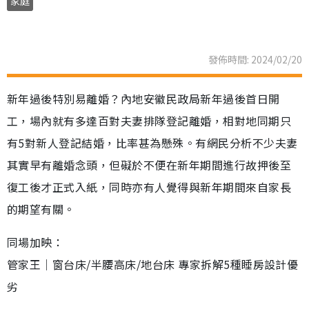
家庭
發佈時間: 2024/02/20
新年過後特別易離婚？內地安徽民政局新年過後首日開
工，場內就有多達百對夫妻排隊登記離婚，相對地同期只
有5對新人登記結婚，比率甚為懸殊。有網民分析不少夫妻
其實早有離婚念頭，但礙於不便在新年期間進行故押後至
復工後才正式入紙，同時亦有人覺得與新年期間來自家長
的期望有關。
同場加映：
管家王｜窗台床/半腰高床/地台床 專家拆解5種睡房設計優
劣