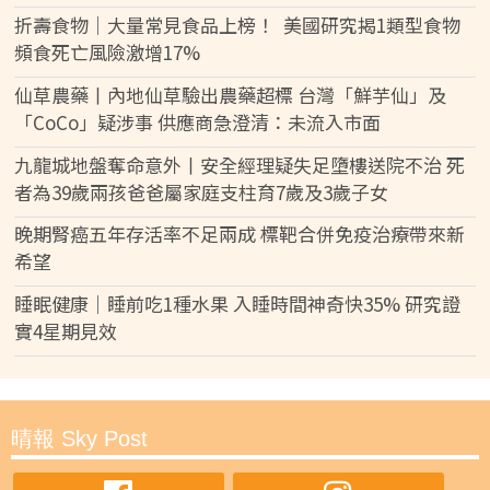
折壽食物｜大量常見食品上榜！ 美國研究揭1類型食物
頻食死亡風險激增17%
仙草農藥丨內地仙草驗出農藥超標 台灣「鮮芋仙」及
「CoCo」疑涉事 供應商急澄清：未流入市面
九龍城地盤奪命意外丨安全經理疑失足墮樓送院不治 死
者為39歲兩孩爸爸屬家庭支柱育7歲及3歲子女
晚期腎癌五年存活率不足兩成 標靶合併免疫治療帶來新
希望
睡眠健康｜睡前吃1種水果 入睡時間神奇快35% 研究證
實4星期見效
晴報 Sky Post