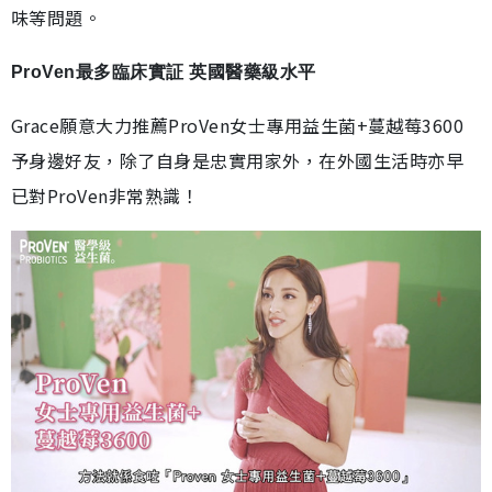
味等問題。
ProVen最多臨床實証 英國醫藥級水平
Grace願意大力推薦ProVen女士專用益生菌+蔓越莓3600
予身邊好友，除了自身是忠實用家外，在外國生活時亦早
已對ProVen非常熟識！