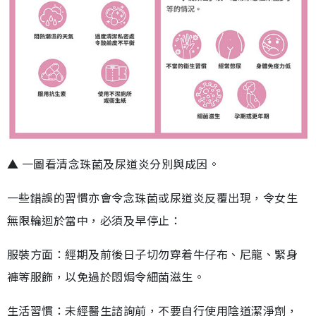
▲ 一圖看清念珠菌及尿道炎分別與成因。
一些錯誤的習慣亦會令念珠菌或尿道炎反覆出現，令女生
無限輪迴於當中，必須及早停止：
服裝方面：經期及前後日子切勿穿着牛仔布、尼龍、緊身
褲等服飾，以免過於悶焗令細菌滋生。
生活習慣：未經醫生諮詢前，不要自行使用陰道潔淨劑，