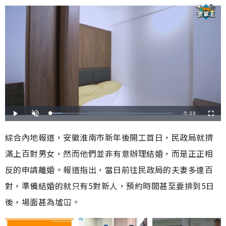
剩
-
5:38
載
播
開
全
入
放
啟
螢
完
音
幕
餘
畢
效
綜合內地報道，安徽淮南市新年後開工首日，民政局就擠
:
9
時
.
滿上百對男女，然而他們並非有意辦理結婚，而是正正相
5
9
間
%
反的申請離婚。報道指出，當日前往民政局的夫妻多達百
對，準備結婚的就只有5對新人，預約時間甚至要排到5日
後，場面甚為墟冚。