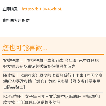
立即購買：
https://bit.ly/46chIpL
資料由客戶提供
您也可能喜歡...
黎彼得離世｜黎彼得離世享年76歲 今年3月已中風臥床
好友鍾志光及盧宛茵透露黎彼得最後時光
陳浚霆｜《愛回家》風少陳浚霆歐遊行山出事 1原因全身
爆紅疹極恐怖 險「毀容」急回港求醫【附皮膚科醫生夏
日防蟲貼士】
KO脂肪肝｜女子每日食三文治變中度脂肪肝 早餐改吃1
款食物 半年激減15磅逆轉脂肪肝