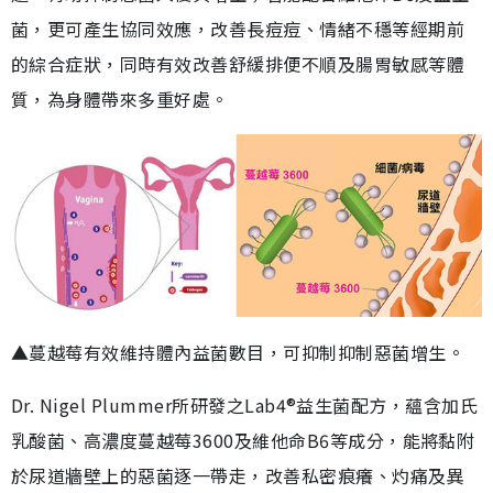
菌，更可產生協同效應，改善長痘痘、情緒不穩等經期前
的綜合症狀，同時有效改善舒緩排便不順及腸胃敏感等體
質，為身體帶來多重好處。
▲蔓越莓有效維持體內益菌數目，可抑制抑制惡菌增生。
Dr. Nigel Plummer所研發之Lab4®益生菌配方，蘊含加氏
乳酸菌、高濃度蔓越莓3600及維他命B6等成分，能將黏附
於尿道牆壁上的惡菌逐一帶走，改善私密痕癢、灼痛及異