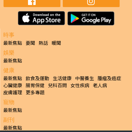
時事
最新焦點
要聞
熱話
暖聞
娛樂
最新焦點
健康
最新焦點
飲食及運動
生活健康
中醫養生
腫瘤及癌症
心臟健康
腸胃保健
兒科百問
女性疾病
老人病
皮膚護理
更多專題
寵物
最新焦點
副刊
最新焦點