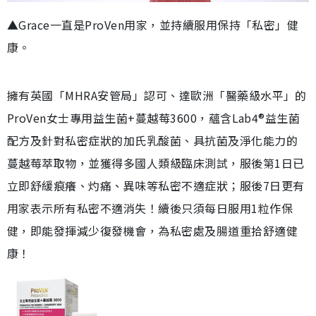
▲Grace一直是ProVen用家，並持續服用保持「私密」健
康。
擁有英國「MHRA安管局」認可、達歐洲「醫藥級水平」的
ProVen女士專用益生菌+蔓越莓3600，蘊含Lab4®益生菌
配方及針對私密症狀的加氏乳酸菌、具抗菌及淨化能力的
蔓越莓萃取物，並獲得多國人類級臨床測試，服後第1日已
立即舒緩痕癢、灼痛、異味等私密不適症狀；服後7日更有
用家表示所有私密不適消失！續後只須每日服用1粒作保
健，即能發揮減少復發機會，為私密處及腸道重拾舒適健
康！