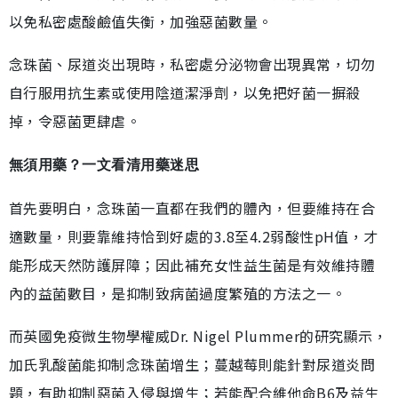
以免私密處酸鹼值失衡，加強惡菌數量。
念珠菌、尿道炎出現時，私密處分泌物會出現異常，切勿
自行服用抗生素或使用陰道潔淨劑，以免把好菌一摒殺
掉，令惡菌更肆虐。
無須用藥？一文看清用藥迷思
首先要明白，念珠菌一直都在我們的體內，但要維持在合
適數量，則要靠維持恰到好處的3.8至4.2弱酸性pH值，才
能形成天然防護屏障；因此補充女性益生菌是有效維持體
內的益菌數目，是抑制致病菌過度繁殖的方法之一。
而英國免疫微生物學權威Dr. Nigel Plummer的研究顯示，
加氏乳酸菌能抑制念珠菌增生；蔓越莓則能針對尿道炎問
題，有助抑制惡菌入侵與增生；若能配合維他命B6及益生