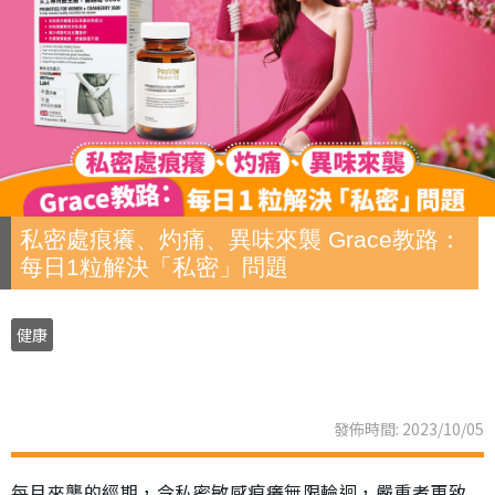
私密處痕癢、灼痛、異味來襲 Grace教路：
每日1粒解決「私密」問題
健康
發佈時間: 2023/10/05
每月來襲的經期，令私密敏感痕癢無限輪迴，嚴重者更致