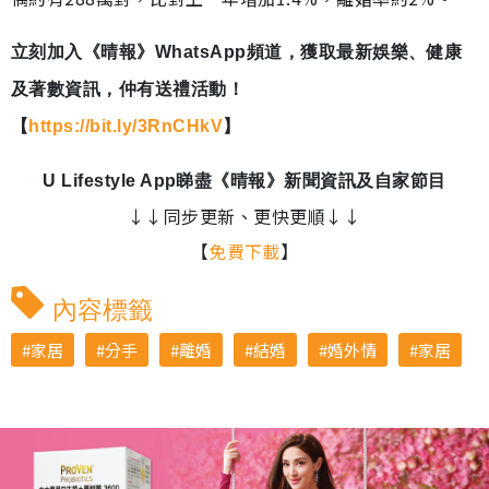
立刻加入《晴報》WhatsApp頻道，獲取最新娛樂、健康
及著數資訊，仲有送禮活動！
【
https://bit.ly/3RnCHkV
】
U Lifestyle App睇盡《晴報》新聞資訊及自家節目
↓↓同步更新、更快更順↓↓
【
免費下載
】
內容標籤
家居
分手
離婚
結婚
婚外情
家居