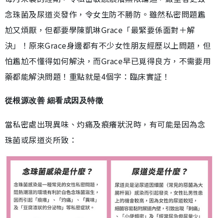
念珠菌及尿道炎發作，令女生防不勝防。雖然私密問題尷
尬又煩厭，但都要學陳凱琳Grace「最緊要係面對＋解
決」！原來Grace身邊都有不少女性朋友經歷以上問題，但
怕尷尬不懂得如何解決，而Grace早已覓得良方，不需要用
藥都能解決問題！重點就是4個字：臨床實証！
從根源改善 細看成因及特徵
當私密處出現異味、灼痛及痕癢狀況時，有可能是因為念
珠菌或尿道炎所致：