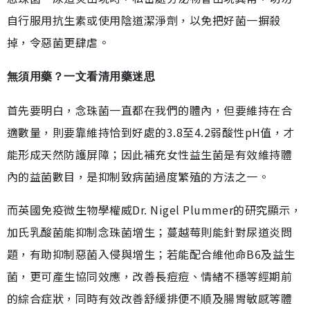
自行服用抗生素或使用陰道潔淨劑，以免把好菌一摒殺
掉，令惡菌更肆虐。
無須用藥？一文看清用藥迷思
首先要明白，念珠菌一直都在我們的體內，但要維持在合
適數量，則要靠維持恰到好處的3.8至4.2弱酸性pH值，才
能形成天然防護屏障；因此補充女性益生菌是有效維持體
內的益菌數目，是抑制致病菌過度繁殖的方法之一。
而英國免疫微生物學權威Dr. Nigel Plummer的研究顯示，
加氏乳酸菌能抑制念珠菌增生；蔓越莓則能針對尿道炎問
題，有助抑制惡菌入侵與增生；若能配合維他命B6及益生
菌，更可產生協同效應，改善長痘痘、情緒不穩等經期前
的綜合症狀，同時有效改善舒緩排便不順及腸胃敏感等體