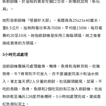
新廚餘機，於是相約賣家在關口交收，即晚就試用「新玩
具」。
她形容廚餘機「唔算好大部」，長闊高為25x25x40厘米，
重8.5公斤，加熱時電功率為700W，平均是150W，每月電
費約20至30元。她指廚餘機是採用三腳扁頭插，她之後會
換成香港的方頭插。
3小時完成處理
該廚餘機聲稱可處理雞骨、鴨骨、魚骨和海鮮貝殼，但豬
筒骨、牛T骨等則不可放入，亦不建議連同湯汁和油水倒
入。事主當天把2人分量的廚餘，包括餸頭餸尾、菜葉、不
吃的魚腩、魚骨、魚頭和2個吃完的梨芯放入廚餘機，先加
熱烘乾至攝氏126度然後攪碎，3小時就處理完成，變成棗
紅色類似泥土，