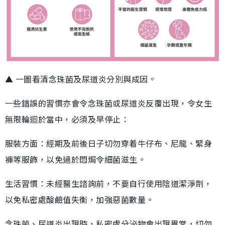
▲ 一圖看清念珠菌及尿道炎分別與成因。
一些錯誤的習慣亦會令念珠菌或尿道炎反覆出現，令女生
無限輪迴於當中，必須及早停止：
服裝方面：經期及前後日子切勿穿着牛仔布、尼龍、緊身
褲等服飾，以免過於悶焗令細菌滋生。
生活習慣：未經醫生諮詢前，不要自行使用陰道潔淨劑，
以免私密處酸鹼值失衡，加強惡菌數量。
念珠菌、尿道炎出現時，私密處分泌物會出現異常，切勿