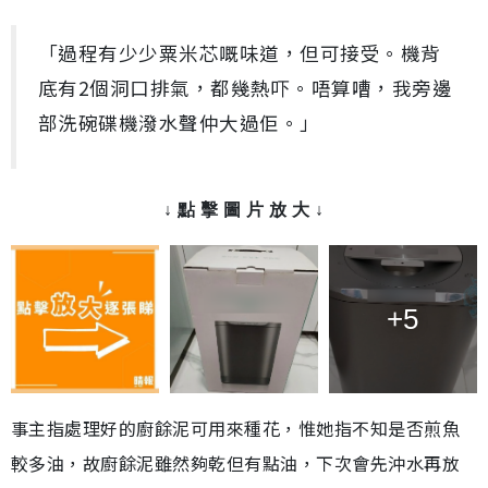
「過程有少少粟米芯嘅味道，但可接受。機背
底有2個洞口排氣，都幾熱吓。唔算嘈，我旁邊
部洗碗碟機潑水聲仲大過佢。」
↓ 點 擊 圖 片 放 大 ↓
+5
事主指處理好的廚餘泥可用來種花，惟她指不知是否煎魚
較多油，故廚餘泥雖然夠乾但有點油，下次會先沖水再放