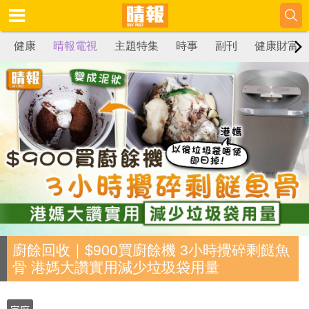
健康
晴報電視
主題特集
時事
副刊
健康財富
廚餘回收｜$900買廚餘機 3小時攪碎剩餸魚
骨 港媽大讚實用減少垃圾袋用量