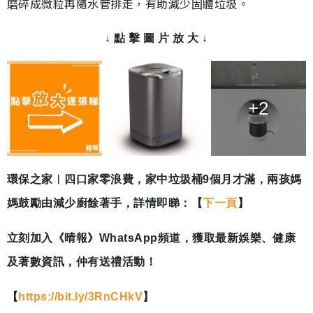
磨碎成微粒再隨水管排走，有助減少固體垃圾。
↓ 點 擊 圖 片 放 大 ↓
+2
環保之家︳四口家零浪費，家中垃圾桶9個月才滿，兩孩媽
媽鼓勵由減少廚餘著手，詳情即睇：【
下一頁
】
立刻加入《晴報》WhatsApp頻道，獲取最新娛樂、健康
及著數資訊，仲有送禮活動！
【
https://bit.ly/3RnCHkV
】