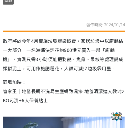
家庭
發佈時間: 2024/01/14
政府將於今年4月實施垃圾膠袋徵費，家居垃圾中以廚餘佔
一大部分，一名港媽決定花約900港元買入一部「廚餘
機」，實測只需3小時便能把剩餸、魚骨、果核等處理變成
類似泥土，可用作施肥種花，大讚可減少垃圾袋用量。
同場加映：
管家王｜地毯長期不洗易生塵蟎致濕疹 地毯清潔達人教2步
KO污漬+6大保養貼士