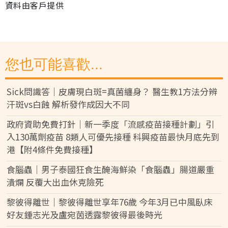
資料由客戶提供
您也可能喜歡...
Sick問識答｜皮膚現白斑=真菌纏身？ 醫生教1方法分辨
汗斑vs白蝕 解析發作成因大不同
政府資助免費打針｜新一季度「流感疫苗接種計劃」引
入130萬劑疫苗 8類人可優先接種 科興疫苗最快月底先到
港【附4條件免費接種】
食腦蟲｜男子泰國狂食生醃海鮮染「食腦蟲」腸道嚴重
潰爛 反覆大出血休克險死
黎彼得離世｜黎彼得離世享年76歲 今年3月已中風臥床
好友鍾志光及盧宛茵透露黎彼得最後時光