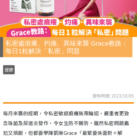
私密處痕癢、灼痛、異味來襲 Grace教路：
每日1粒解決「私密」問題
健康
發佈時間: 2023/10/05
每月來襲的經期，令私密敏感痕癢無限輪迴，嚴重者更致
念珠菌及尿道炎發作，令女生防不勝防。雖然私密問題尷
尬又煩厭，但都要學陳凱琳Grace「最緊要係面對＋解