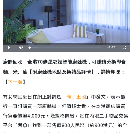
剩
-
4:47
載
播
開
全
入
放
啟
螢
完
音
幕
餘
畢
效
:
廚餘回收｜全港70條屋邨設智能廚餘機，可賺積分換即食
1
時
1
.
麵、米、油【附廚餘機地點及換禮品詳情】，詳情即睇：
2
間
9
%
【
下一頁
】
有女網民近日在網上討論區「
親子王國
」中發文，表示最
近一直想購買一部廚餘機，但價錢太貴，在本港商店購買
行貨要價逾4,000元，幾經格價後，她在內地二手物品交易
平台「閑魚」找到一部售價800人民幣（約900港元）的全