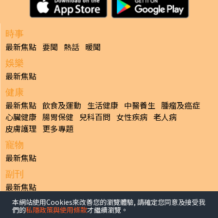
時事
最新焦點
要聞
熱話
暖聞
娛樂
最新焦點
健康
最新焦點
飲食及運動
生活健康
中醫養生
腫瘤及癌症
心臟健康
腸胃保健
兒科百問
女性疾病
老人病
皮膚護理
更多專題
寵物
最新焦點
副刊
最新焦點
本網站使用Cookies來改善您的瀏覽體驗, 請確定您同意及接受我
日報
們的
私隱政策與使用條款
才繼續瀏覽。
揭頁版
港聞
財經/地產
中國/國際
娛樂
Healthy Life