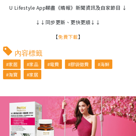
U Lifestyle App睇盡《晴報》新聞資訊及自家節目 ↓
↓↓同步更新、更快更順↓↓
【
免費下載
】
內容標籤
家居
家品
電費
膠袋徵費
海鮮
淘寶
家居