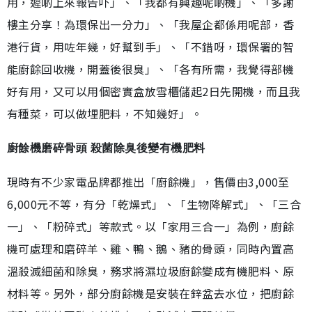
用，遲啲上來報告吓」、「我都有興趣呢啲機」、「多謝
樓主分享！為環保出一分力」、「我屋企都係用呢部，香
港行貨，用咗年幾，好幫到手」、「不錯呀，環保署的智
能廚餘回收機，開蓋後很臭」、「各有所需，我覺得部機
好有用，又可以用個密實盒放雪櫃儲起2日先開機，而且我
有種菜，可以做埋肥料，不知幾好」。
廚餘機磨碎骨頭 殺菌除臭後變有機肥料
現時有不少家電品牌都推出「廚餘機」，售價由3,000至
6,000元不等，有分「乾燥式」、「生物降解式」、「三合
一」、「粉碎式」等款式。以「家用三合一」為例，廚餘
機可處理和磨碎羊、雞、鴨、鵝、豬的骨頭，同時內置高
溫殺滅細菌和除臭，務求將濕垃圾廚餘變成有機肥料、原
材料等。另外，部分廚餘機是安裝在鋅盆去水位，把廚餘