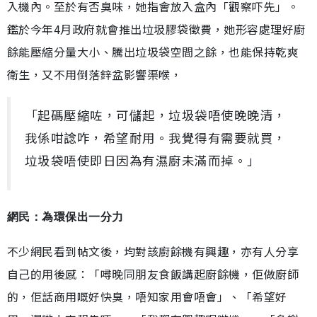
入機內。至於有否臭味，她指會放入盒內「觀察吓先」。
鑑於今年4月政府就會推出垃圾膠袋徵費，她形容處理好廚
餘能壓縮分量大小、騰出垃圾袋空間之餘，也能保持乾爽
衛生，又不用倒落鋅盆影響渠喉，
「起碼壓縮咗，可儲起，垃圾袋唔使晚晚清，
我係咁諗咋，希望耐用。我覺得有需要就買，
垃圾袋唔使即日因為有濕廚未滿而掉。」
網民：為環保出一分力
不少網民看到帖文後，均對該廚餘機有興趣，亦有人分享
自己的用後感：「噚晚同朋友食飯講起廚餘機，佢做廚師
的，佢話商用嘅好快臭，唔知家用會唔會」、「希望好