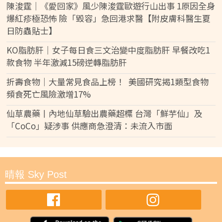
陳浚霆｜《愛回家》風少陳浚霆歐遊行山出事 1原因全身
爆紅疹極恐怖 險「毀容」急回港求醫【附皮膚科醫生夏
日防蟲貼士】
KO脂肪肝｜女子每日食三文治變中度脂肪肝 早餐改吃1
款食物 半年激減15磅逆轉脂肪肝
折壽食物｜大量常見食品上榜！ 美國研究揭1類型食物
頻食死亡風險激增17%
仙草農藥丨內地仙草驗出農藥超標 台灣「鮮芋仙」及
「CoCo」疑涉事 供應商急澄清：未流入市面
晴報 Sky Post