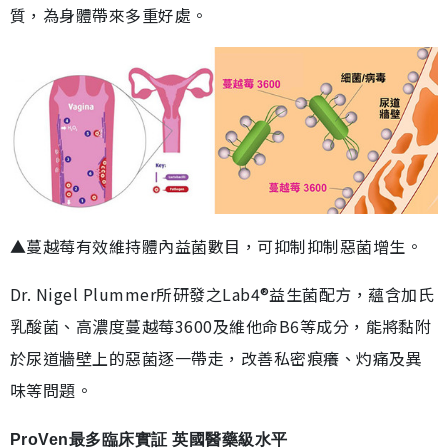
質，為身體帶來多重好處。
▲蔓越莓有效維持體內益菌數目，可抑制抑制惡菌增生。
Dr. Nigel Plummer所研發之Lab4®益生菌配方，蘊含加氏
乳酸菌、高濃度蔓越莓3600及維他命B6等成分，能將黏附
於尿道牆壁上的惡菌逐一帶走，改善私密痕癢、灼痛及異
味等問題。
ProVen最多臨床實証 英國醫藥級水平