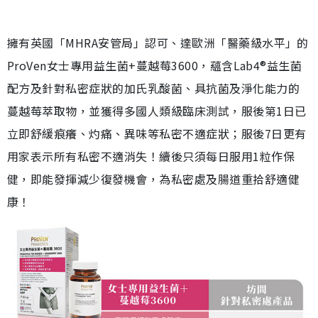
擁有英國「MHRA安管局」認可、達歐洲「醫藥級水平」的
ProVen女士專用益生菌+蔓越莓3600，蘊含Lab4®益生菌
配方及針對私密症狀的加氏乳酸菌、具抗菌及淨化能力的
蔓越莓萃取物，並獲得多國人類級臨床測試，服後第1日已
立即舒緩痕癢、灼痛、異味等私密不適症狀；服後7日更有
用家表示所有私密不適消失！續後只須每日服用1粒作保
健，即能發揮減少復發機會，為私密處及腸道重拾舒適健
康！