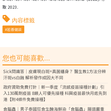
取 2023.
內容標籤
若善健談
您也可能喜歡...
Sick問識答｜皮膚現白斑=真菌纏身？ 醫生教1方法分辨
汗斑vs白蝕 解析發作成因大不同
政府資助免費打針｜新一季度「流感疫苗接種計劃」引
入130萬劑疫苗 8類人可優先接種 科興疫苗最快月底先到
港【附4條件免費接種】
食腦蟲｜男子泰國狂食生醃海鮮染「食腦蟲」腸道嚴重