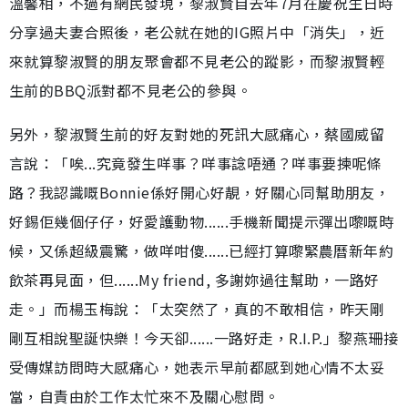
溫馨相，不過有網民發現，黎淑賢自去年7月在慶祝生日時
分享過夫妻合照後，老公就在她的IG照片中「消失」，近
來就算黎淑賢的朋友聚會都不見老公的蹤影，而黎淑賢輕
生前的BBQ派對都不見老公的參與。
另外，黎淑賢生前的好友對她的死訊大感痛心，蔡國威留
言說：「唉...究竟發生咩事？咩事諗唔通？咩事要揀呢條
路？我認識嘅Bonnie係好開心好靚，好關心同幫助朋友，
好錫佢幾個仔仔，好愛護動物......手機新聞提示彈出嚟嘅時
候，又係超級震驚，做咩咁傻......已經打算嚟緊農曆新年約
飲茶再見面，但......My friend, 多謝妳過往幫助，一路好
走。」而楊玉梅說：「太突然了，真的不敢相信，昨天剛
剛互相說聖誕快樂！今天卻......一路好走，R.I.P.」黎燕珊接
受傳媒訪問時大感痛心，她表示早前都感到她心情不太妥
當，自責由於工作太忙來不及關心慰問。