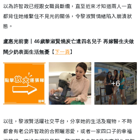
以為許智政已經跟女職員斷纜，直至近來才知道兩人一直
都背住她維繫住不見光的關係，令黎淑賢情緒陷入崩潰狀
態。
盧惠光前妻丨46歲黎淑賢燒炭亡遺四名兒子 再嫁醫生夫做
【
下一頁
】
闊少奶表面生活無憂
+6
以往，黎淑賢活躍社交平台，分享她的生活及寵物，不時
都會有老公許智政的合照曬恩愛，或者一家四口子的幸福