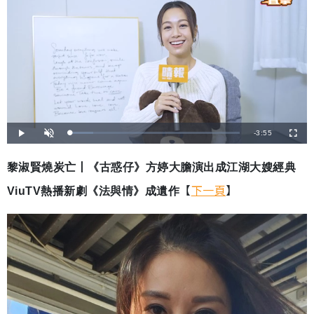
剩
-
3:55
載
播
開
全
入
放
啟
螢
完
音
幕
餘
畢
效
:
黎淑賢燒炭亡丨《古惑仔》方婷大膽演出成江湖大嫂經典
1
時
3
.
【
下一頁
】
ViuTV熱播新劇《法與情》成遺作
7
間
9
%