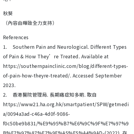
秋葵
（內容由暉致全力支持）
References
1. Southern Pain and Neurological. Different Types
of Pain & How They’re Treated. Available at
https://southernpainclinic.com/blog/different-types-
of-pain-how-theyre-treated/. Accessed September
2023.
2. 香港醫院管理局. 長期痛症知多啲. 取自
https://www21.ha.org.hk/smartpatient/SPW/getmedi
a/0094a3ad-c46a-4d0f-9086-
f0c50be9b831/%E9%95%B7%E6%9C%9F%E7%97%9
B%E7%97%87%E7%9F%A5%E5%A4%9AD-(2022). 存