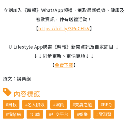
立刻加入《晴報》WhatsApp頻道，獲取最新娛樂、健康及
著數資訊，仲有送禮活動！
【
https://bit.ly/3RnCHkV
】
U Lifestyle App睇盡《晴報》新聞資訊及自家節目 ↓
↓↓同步更新、更快更順↓↓
【
免費下載
】
撰文：娛樂組
內容標籤
自殺
名人隕歿
演員
夫妻之道
BBQ
情緒病
出軌
社交平台
娛樂
黎淑賢