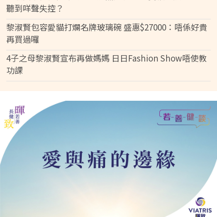
聽到咩聲失控？
黎淑賢包容愛貓打爛名牌玻璃碗 盛惠$27000：唔係好貴
再買過囉
4子之母黎淑賢宣布再做媽媽 日日Fashion Show唔使教
功課