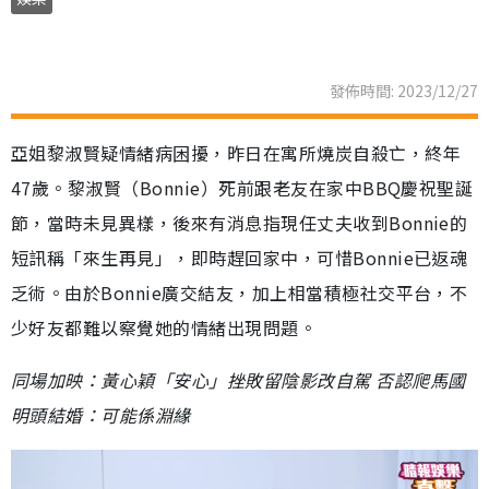
發佈時間: 2023/12/27
亞姐黎淑賢疑情緒病困擾，昨日在寓所燒炭自殺亡，終年
47歲。黎淑賢（Bonnie）死前跟老友在家中BBQ慶祝聖誕
節，當時未見異樣，後來有消息指現任丈夫收到Bonnie的
短訊稱「來生再見」，即時趕回家中，可惜Bonnie已返魂
乏術。由於Bonnie廣交結友，加上相當積極社交平台，不
少好友都難以察覺她的情緒出現問題。
同場加映：黃心穎「安心」挫敗留陰影改自駕 否認爬馬國
明頭結婚：可能係淵緣