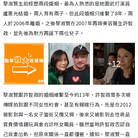
黎淑賢生前經歷兩段婚姻，最為人熟悉的是她跟武打演員
盧惠光結婚，兩人育有兩子，但此段婚姻只維繫了8年，兩
人於2006年離婚。之後黎淑賢在2007年再嫁美容醫生許智
政，並先後為對方再誕下兩位兒子。
+12
黎淑賢跟許智政的婚姻維繫至今約13年，許智政曾多次被
傳媒拍到跟不同女性約會，甚至有親暱行為，先是在2012
被影到與一名女子當街又攬又錫，後來又被影到去性商品
買貴價情趣玩具會合診所女職員。雖然當時許智政否認自
己背妻出軌，但原來關係一直都僵著。據知，黎淑賢一直