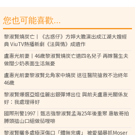
您也可能喜歡...
黎淑賢燒炭亡丨《古惑仔》方婷大膽演出成江湖大嫂經
典 ViuTV熱播新劇《法與情》成遺作
盧惠光前妻丨46歲黎淑賢燒炭亡遺四名兒子 再嫁醫生夫
做闊少奶表面生活無憂
盧惠光前妻黎淑賢北角家中燒炭 送往醫院搶救不治終年
46歲
黎淑賢爆選亞姐佳麗出銀彈博出位 與前夫盧惠光關係友
好：我處理得好
國際刑警1997｜甄志強黎淑賢孟海25年後重聚 惠敏哥拍
膊頭搵山口組做茄哩啡
黎淑賢曬多處極深傷口「體無完膚」 被愛貓暴抓Moser