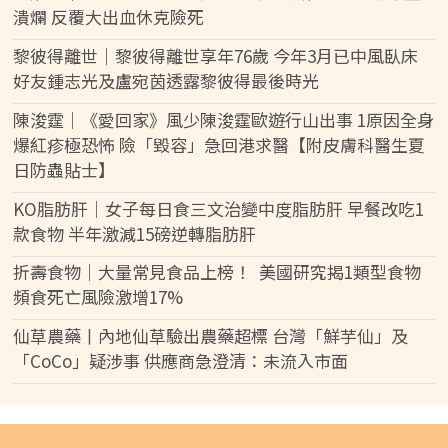
潰爛 反覆大出血休克險死
黎彼得離世｜黎彼得離世享年76歲 今年3月已中風臥床
好友鍾志光及盧宛茵透露黎彼得最後時光
陳浚霆｜《愛回家》風少陳浚霆歐遊行山出事 1原因全身
爆紅疹極恐怖 險「毀容」急回港求醫【附皮膚科醫生夏
日防蟲貼士】
KO脂肪肝｜女子每日食三文治變中度脂肪肝 早餐改吃1
款食物 半年激減15磅逆轉脂肪肝
折壽食物｜大量常見食品上榜！ 美國研究揭1類型食物
頻食死亡風險激增17%
仙草農藥丨內地仙草驗出農藥超標 台灣「鮮芋仙」及
「CoCo」疑涉事 供應商急澄清：未流入市面