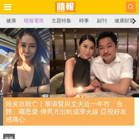
健康
晴報電視
主題特集
時事
副刊
健康財富
燒炭自殺亡丨黎淑賢與丈夫近一年冇「合
體」曬恩愛 傳男方出軌成導火線 亞視好友
感痛心
娛樂