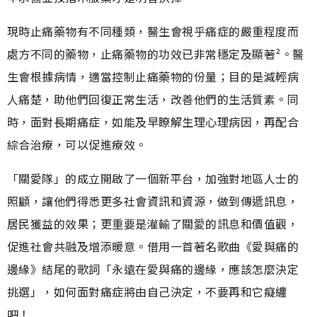
現時止痛藥物有不同種類，醫生會視乎痛症的嚴重程度而
處方不同的藥物，止痛藥物的功效已非常穩定及顯著²。醫
生會根據病情，適當控制止痛藥物的份量；目的是減輕病
人痛楚，助他們回復正常生活，改善他們的生活質素。同
時，面對長期痛症，如能及早瞭解生理心理病因，再配合
綜合治療，可以促進療效。
「關愛隊」的成立開啟了一個新平台，加強對地區人士的
照顧，讓他們得悉更多社會資訊和資源，做到傳遞訊息，
居民獲益的效果；更重要是灌輸了關愛的訊息和價值觀，
促進社會共融及增添暖意。借用一首著名歌曲《愛與痛的
邊緣》結尾的歌詞「永遠在愛與痛的邊緣，應該怎麼決定
挑選」，如何面對痛症將由自己決定，不要再和它癡纏
吧！