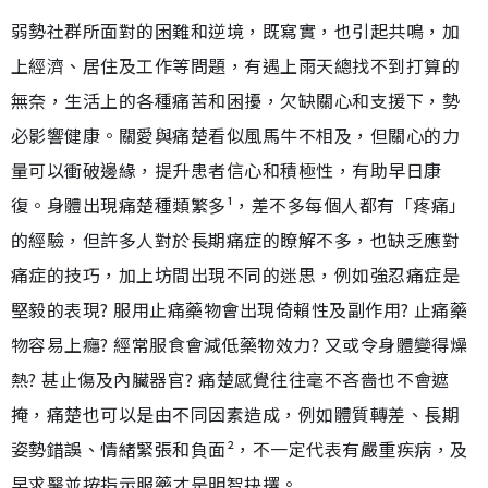
弱勢社群所面對的困難和逆境，既寫實，也引起共鳴，加
上經濟、居住及工作等問題，有遇上雨天總找不到打算的
無奈，生活上的各種痛苦和困擾，欠缺關心和支援下，勢
必影響健康。關愛與痛楚看似風馬牛不相及，但關心的力
量可以衝破邊緣，提升患者信心和積極性，有助早日康
復。身體出現痛楚種類繁多¹，差不多每個人都有「疼痛」
的經驗，但許多人對於長期痛症的瞭解不多，也缺乏應對
痛症的技巧，加上坊間出現不同的迷思，例如強忍痛症是
堅毅的表現? 服用止痛藥物會出現倚賴性及副作用? 止痛藥
物容易上癮? 經常服食會減低藥物效力? 又或令身體變得燥
熱? 甚止傷及內臟器官? 痛楚感覺往往毫不吝嗇也不會遮
掩，痛楚也可以是由不同因素造成，例如體質轉差、長期
姿勢錯誤、情緒緊張和負面²，不一定代表有嚴重疾病，及
早求醫並按指示服藥才是明智抉擇。