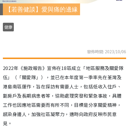
【若善健談】愛與痛的邊緣
健康
發佈時間: 2023/10/06
2022年《施政報告》宣佈在18區成立「地區服務及關愛隊
伍」（「關愛隊」），並已在本年度第一季率先在荃灣及
港島南區運作，旨在探訪有需要人士，包括低收入住戶、
劏房戶及長期病患者等，協助處理突發和緊急事故，具體
工作也因應地區需要而有所不同，目標是分享關愛精神，
感染身邊人，加強社區凝聚力，適時向政府反映市民意
見。