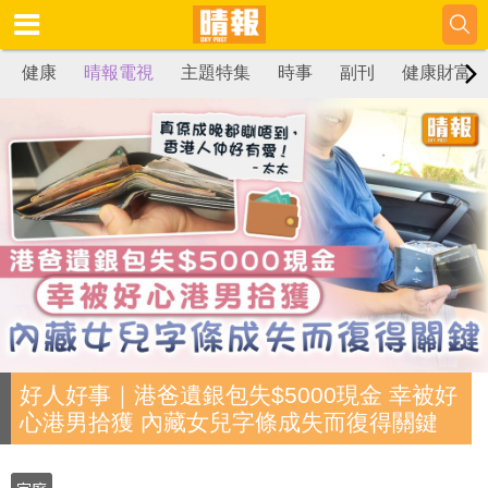
健康
晴報電視
主題特集
時事
副刊
健康財富
好人好事｜港爸遺銀包失$5000現金 幸被好
心港男拾獲 內藏女兒字條成失而復得關鍵