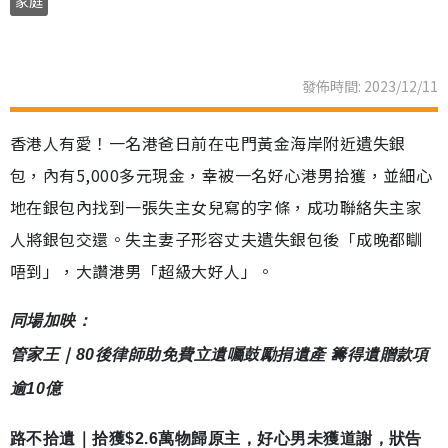
家庭
發佈時間: 2023/12/11
香港人有愛！一名港爸日前在屯門黃金海岸附近遺失銀
包，內有5,000多元現金，幸被一名好心港男拾獲，並細心
地在銀包內找到一張失主女兒寫的字條，成功聯絡失主家
人將銀包交還。失主妻子形容丈夫遺失銀包後「成晚都瞓
唔到」，大讚港男「超級大好人」。
同場加映：
管家王｜80後律師助免費立遺囑鼓勵捐遺產 籌得遺贈款項
逾10億
路不拾遺｜拾獲$2.6萬物歸原主，好心男未獲道謝，狀告