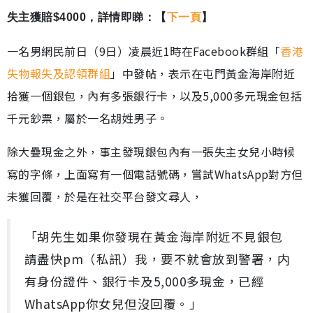
失主獲賠$4000，詳情即睇：【
下一頁
】
一名男網民前日（9日）凌晨近1時在Facebook群組「
香港
失物報失及認領群組
」中發帖，表示在屯門黃金海岸附近
拾獲一個銀包，內有多張銀行卡，以及5,000多元現金包括
千元鈔票，屬於一名胡姓男子。
除大疊現金之外，事主發現銀包內有一張失主女兒小時候
寫的字條，上面寫有一個電話號碼，嘗試WhatsApp對方但
未獲回覆，於是在社交平台發文尋人，
「胡先生如果你發現在黃金海岸附近不見銀包
請盡快pm（私訊）我，要不就會放到警署，内
有身份證件、銀行卡及5,000多現金，已經
WhatsApp你女兒但沒回覆。」