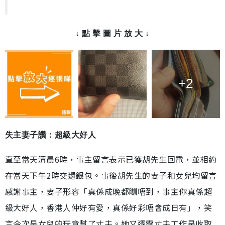
↓ 點 擊 圖 片 放 大 ↓
+2
失主妻子讚：超級大好人
直至當天清晨6時，事主留言表示已獲胡先生回電，並相約
在當天下午2時交還銀包。事後胡先生的妻子和女兒均留言
感謝事主，妻子形容「真係成晚都瞓唔到，事主你真係超
級大好人，香港人仲好有愛，真係好彩唔會成日有」，笑
言今次是女兒的玩意幫了丈夫。她又透露丈夫工作是收取