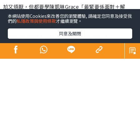
尬又煩厭，但都要學陳凱琳Grace「最緊要係面對＋解
決」！原來Grace身邊都有不少女性朋友經歷以上問題，但
本網站使用Cookies來改善您的瀏覽體驗, 請確定您同意及接受我
們的
私隱政策與使用條款
才繼續瀏覽。
怕尷尬不懂得如何解決，而Grace早已覓得良方，不需要用
同意及關閉
藥都能解決問題！重點就是4個字：臨床實証！
從根源改善 細看成因及特徵
當私密處出現異味、灼痛及痕癢狀況時，有可能是因為念
珠菌或尿道炎所致：