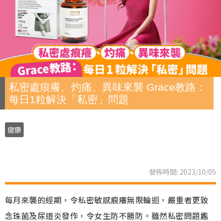
私密處痕癢、灼痛、異味來襲 Grace教路：
每日1粒解決「私密」問題
健康
發佈時間: 2023/10/05
每月來襲的經期，令私密敏感痕癢無限輪迴，嚴重者更致
念珠菌及尿道炎發作，令女生防不勝防。雖然私密問題尷