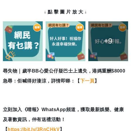
↓ 點 擊 圖 片 放 大 ↓
+9
尋失物｜歲半BB心愛公仔疑巴士上遺失，港媽重酬$8000
急尋：佢喊得好淒涼，詳情即睇：【
下一頁
】
立刻加入《晴報》WhatsApp頻道，獲取最新娛樂、健康
及著數資訊，仲有送禮活動！
【
https://bit.ly/3RnCHkV
】