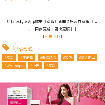
U Lifestyle App睇盡《晴報》新聞資訊及自家節目 ↓
↓↓同步更新、更快更順↓↓
【
免費下載
】
內容標籤
家居
正能量
網絡熱話
銀包
黃金海岸
WhatsApp
屯門
家居