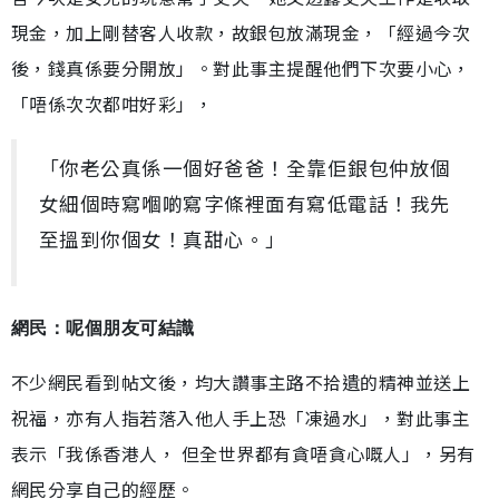
現金，加上剛替客人收款，故銀包放滿現金，「經過今次
後，錢真係要分開放」。對此事主提醒他們下次要小心，
「唔係次次都咁好彩」，
「你老公真係一個好爸爸！全靠佢銀包仲放個
女細個時寫嗰啲寫字條裡面有寫低電話！我先
至搵到你個女！真甜心。」
網民：呢個朋友可結識
不少網民看到帖文後，均大讚事主路不拾遺的精神並送上
祝福，亦有人指若落入他人手上恐「凍過水」，對此事主
表示「我係香港人， 但全世界都有貪唔貪心嘅人」，另有
網民分享自己的經歷。