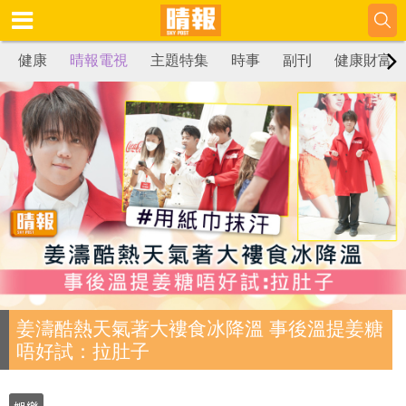
健康
晴報電視
主題特集
時事
副刊
健康財富
姜濤酷熱天氣著大褸食冰降溫 事後溫提姜糖
唔好試：拉肚子