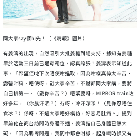
同大家say個hi先！（《晴報》圖片）
有姜濤的出現，自然吸引大批姜糖到場支持，據知有姜糖
早於活動三日前已通宵霸位，認真誇張！姜濤表示知道此
事，「希望佢哋下次唔使咁進取，因為咁樣真係太辛苦，
露營吖嘛，唔使呀，戥大家辛苦，不嬲都同大家講，要將
自己排第一，（戥你辛苦？）唔緊要呀，MIRROR train咗
好多年，（你飙汗晒？）冇呀，冷汗嚟㗎！（見你忍唔住
食冰？）係呀，不過大家唔好模仿，好容易肚痛。」提到
早前他在商台訪問時身體不適，姜濤指自己身體已無大
礙，「因為腸胃問題，我間中都會咁樣，起身嘅時候又有