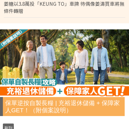
姜糖以3.8萬投「KEUNG TO」車牌 待偶像姜濤買車將無
條件轉贈
保單逆按自製長糧 | 充裕退休儲備 + 保障家
人GET！（附個案說明）
副刊