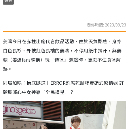
娛樂
發佈時間: 2023/09/23
姜濤今日在赤柱出席代言飲品活動，由於天氣酷熱，身穿
白色長衫、外披紅色長褸的姜濤，不停用紙巾拭汗，與姜
糖（姜濤fans暱稱）玩「傳冰」遊戲時，更忍不住食冰解
熱。
同場加映：枱底隧道丨ERROR割席死腳膠賣錯式感情觀 許
願集郵心中女神靠「全民追星」？