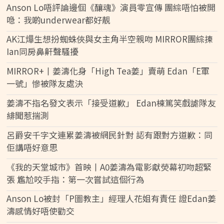
Anson Lo唔評論邊個《釀魂》演員零宣傳 團綜唔怕被開
喼：我啲underwear都好靚
AK江𤒹生想扮蜘蛛俠與女主角半空親吻 MIRROR團綜揀
Ian同房鼻鼾聲騷擾
MIRROR+丨姜濤化身「High Tea姜」賣萌 Edan「E軍
一號」慘被隊友處決
姜濤不指名發文表示「接受道歉」 Edan棟篤笑戲謔隊友
緋聞惹揣測
呂爵安千字文連累姜濤被網民針對 認有跟對方道歉：同
佢講唔好意思
《我的天堂城市》首映丨A0姜濤為電影獻熒幕初吻超緊
張 尷尬咬手指：第一次嘗試這個行為
Anson Lo被封「P圖教主」經理人花姐有責任 證Edan姜
濤感情好唔使勸交