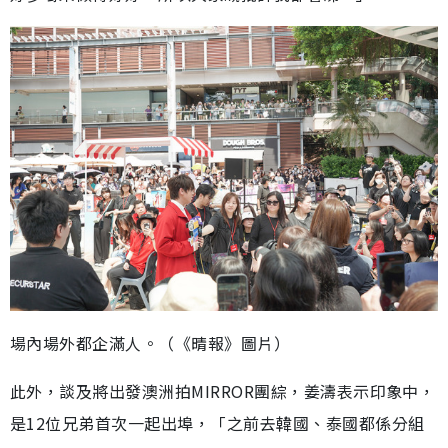
場內場外都企滿人。（《晴報》圖片）
此外，談及將出發澳洲拍MIRROR團綜，姜濤表示印象中，
是12位兄弟首次一起出埠，「之前去韓國、泰國都係分組