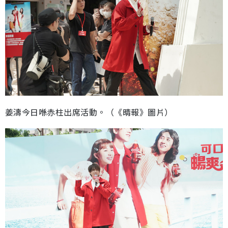
姜濤今日喺赤柱出席活動。（《晴報》圖片）