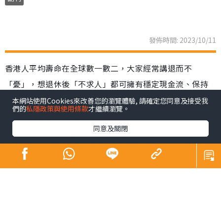
發佈時間: 2023/10/11
香港人平均壽命在全球數一數二，大家經常講退而不
「憂」，想退休後「不求人」都可擁有穩定現金流、保持
生活質素？近年有人以保單逆按自製長糧，您對於保單逆
本網站使用Cookies來改善您的瀏覽體驗, 請確定您同意及接受我
們的
私隱政策與使用條款
才繼續瀏覽。
按計劃又了解幾多呢？
同意及關閉
其實，市面上有一款保單逆按計劃¹之合資格壽險計劃，享
儲蓄成分，兼可為提早退休建立充足儲備！年輕時，保單
可以保障家人、增值財富；他日年老時，或可以利用壽險
保單作為抵押品申請保單逆按計劃¹，自製長糧。現在投
保，更可享高達15%首年保費折扣²優惠！