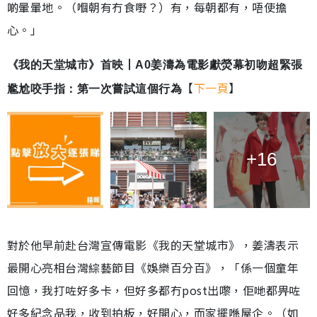
啲暈暈地。（嗰朝有冇食嘢？）有，每朝都有，唔使擔
心。」
《我的天堂城市》首映丨A0姜濤為電影獻熒幕初吻超緊張
【
下一頁
】
尷尬咬手指：第一次嘗試這個行為
+16
對於他早前赴台灣宣傳電影《我的天堂城市》，姜濤表示
最開心亮相台灣綜藝節目《娛樂百分百》，「係一個童年
回憶，我打咗好多卡，但好多都冇post出嚟，佢哋都畀咗
好多紀念品我，收到拍板，好開心，而家擺喺屋企。（如