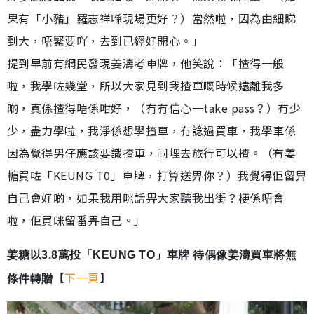
果有「小豬」羅志祥喺現場更好？）當然啦，因為由細睇
到大，唔緊要吖，去到已經好開心。」
提到早前有網民發現姜濤考車牌，他笑說：「揸得一般
啦，我學咗幾堂，所以大家見到我揸車嘅時候遠離我多
啲，真係揸得唔係咁好，（有冇信心一take pass？）有少
少，盡力學啦，我淨係想學揸車，冇諗過買車，我學車係
因為覺得男仔應該要識揸車，同埋去旅行可以揸。（有姜
糖買咗「KEUNG T0」車牌，打算送畀你？）我覺得佢留畀
自己會好啲，如果我用咪話畀大家聽我出街？梗係唔會
啦，佢買咪留番畀自己。」
姜糖以3.8萬投「KEUNG TO」車牌 待偶像姜濤買車將無
【
下一頁
】
條件轉贈