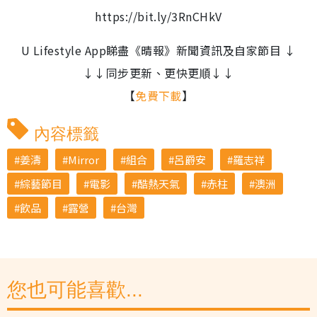
https://bit.ly/3RnCHkV
U Lifestyle App睇盡《晴報》新聞資訊及自家節目 ↓
↓↓同步更新、更快更順↓↓
【
免費下載
】
內容標籤
姜濤
Mirror
組合
呂爵安
羅志祥
綜藝節目
電影
酷熱天氣
赤柱
澳洲
飲品
露營
台灣
您也可能喜歡...