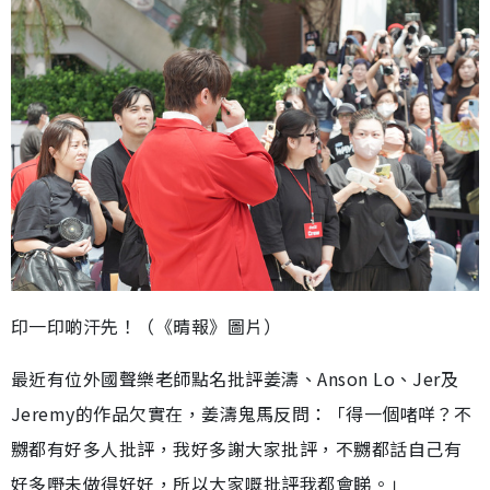
印一印啲汗先！（《晴報》圖片）
最近有位外國聲樂老師點名批評姜濤、Anson Lo、Jer及
Jeremy的作品欠實在，姜濤鬼馬反問：「得一個啫咩？不
嬲都有好多人批評，我好多謝大家批評，不嬲都話自己有
好多嘢未做得好好，所以大家嘅批評我都會睇。」