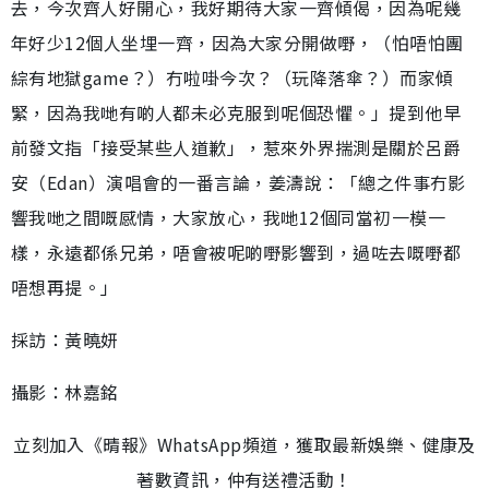
去，今次齊人好開心，我好期待大家一齊傾偈，因為呢幾
年好少12個人坐埋一齊，因為大家分開做嘢，（怕唔怕團
綜有地獄game？）冇啦啩今次？（玩降落傘？）而家傾
緊，因為我哋有啲人都未必克服到呢個恐懼。」提到他早
前發文指「接受某些人道歉」，惹來外界揣測是關於呂爵
安（Edan）演唱會的一番言論，姜濤說：「總之件事冇影
響我哋之間嘅感情，大家放心，我哋12個同當初一模一
樣，永遠都係兄弟，唔會被呢啲嘢影響到，過咗去嘅嘢都
唔想再提。」
採訪：黃曉妍
攝影：林嘉銘
立刻加入《晴報》WhatsApp頻道，獲取最新娛樂、健康及
著數資訊，仲有送禮活動！