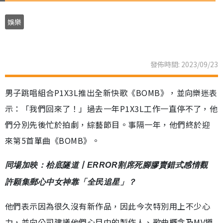
娛樂
發佈時間: 2023/09/23
男子跳唱組合P1X3L推出全新快歌《BOMB》，並向樂迷表
示：「我們回來了！」過去一年P1X3L工作一直停不了，他
們分別先後忙於拍劇，綜藝節目。事隔一年，他們終於迎
來第5首單曲《BOMB》。
同場加映：枱底隧道丨ERROR割席死腳膠賣錯式感情觀
許願集郵心中女神靠「全民追星」？
他們表示因為很久沒有新作品，因此今次特別用上不少心
力，並向公司建議他們心目中的製作人、歌曲概念及MV導