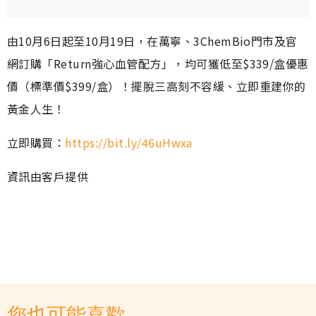
由10月6日起至10月19日，在萬寧、3ChemBio門市及官
網訂購「Return強心血管配方」，均可獲低至$339/盒優惠
價（標準價$399/盒）！擺脫三高刻不容緩、立即重建你的
黃金人生！
立即購買：
https://bit.ly/46uHwxa
資訊由客戶提供
您也可能喜歡...