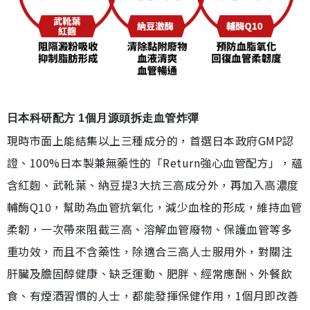
日本科研配方 1個月源頭拆走血管炸彈
現時市面上能結集以上三種成分的，首選日本政府GMP認
證、100%日本製兼無藥性的「Return強心血管配方」，蘊
含紅麴、武靴葉、納豆提3大抗三高成分外，再加入高濃度
輔酶Q10，幫助為血管抗氧化，減少血栓的形成，維持血管
柔韌，一次帶來阻截三高、溶解血管廢物、保護血管等多
重功效，而且不含藥性，除適合三高人士服用外，對關注
肝臟及膽固醇健康、缺乏運動、肥胖、經常應酬、外餐飲
食、有煙酒習慣的人士，都能發揮保健作用，1個月即改善