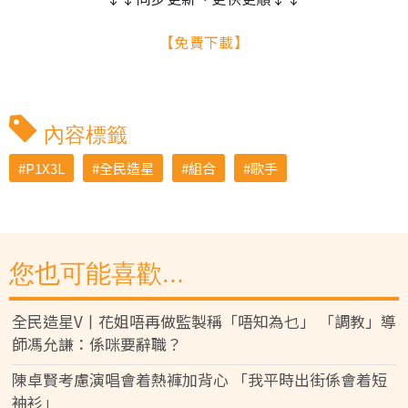
【免費下載】
內容標籤
P1X3L
全民造星
組合
歌手
您也可能喜歡...
全民造星V丨花姐唔再做監製稱「唔知為乜」 「調教」導
師馮允謙：係咪要辭職？
陳卓賢考慮演唱會着熱褲加背心 「我平時出街係會着短
袖衫」