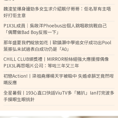
魏浚笙爆身邊勁多女生求介紹靚仔哥哥：佢名草有主唔
好打佢主意
P1X3L成員｜吳啟洋Phoebus出個人跳唱歌挑戰自己
「偶爾做Bad Boy反叛一下」
那年盛夏我們綻放如花丨歐鎮灝中學追女仔成功出Pool
葉振弘未試過表白成功仍是「A0」
CHILL CLUB頒獎禮丨MIRROR粉絲組強大應援撐偶像
P1X3L再怨唱片公司：等咗三年又三年
初戀Action!丨梁祖堯爆楊天宇被𥄫中 失婚卓韻芝竟然咁
嘅反應
全星暑假丨193心直口快話ViuTV多「豬扒」Ian打完波多
手摸眼生眼挑針