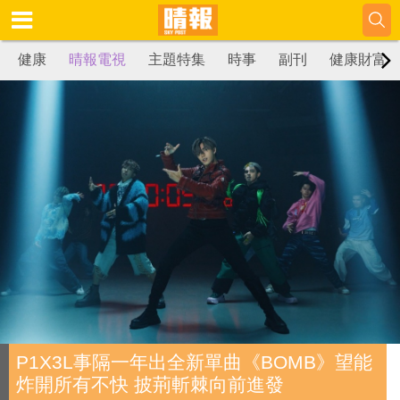
健康
晴報電視
主題特集
時事
副刊
健康財富
P1X3L事隔一年出全新單曲《BOMB》望能
炸開所有不快 披荊斬棘向前進發