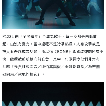
P1X3L 由「全民造星」至成為歌手，每一步都是由低做
起，由沒有變有。當中過程不乏冷嘲熱諷，人身攻擊或是
被人亂帶風成為話題。所以這《BOMB》希望能炸開所有不
快，繼續披荊斬棘向前進發，其中一句歌詞令他們非常有
共鳴「是負評或冷言／哪怕真與假／全盤都廢話／為著無
礙向前／就地炸掉它」。