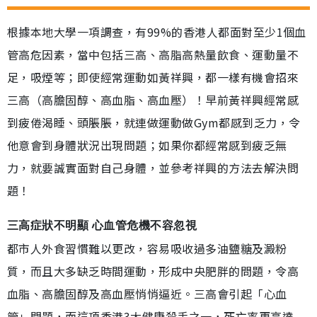
根據本地大學一項調查，有99%的香港人都面對至少1個血
管高危因素，當中包括三高、高脂高熱量飲食、運動量不
足，吸煙等；即使經常運動如黃祥興，都一樣有機會招來
三高（高膽固醇、高血脂、高血壓）！早前黃祥興經常感
到疲倦渴睡、頭脹脹，就連做運動做Gym都感到乏力，令
他意會到身體狀況出現問題；如果你都經常感到疲乏無
力，就要誠實面對自己身體，並參考祥興的方法去解決問
題！
三高症狀不明顯 心血管危機不容忽視
都市人外食習慣難以更改，容易吸收過多油鹽糖及澱粉
質，而且大多缺乏時間運動，形成中央肥胖的問題，令高
血脂、高膽固醇及高血壓悄悄逼近。三高會引起「心血
管」問題，而這項香港3大健康殺手之一，死亡率更高達