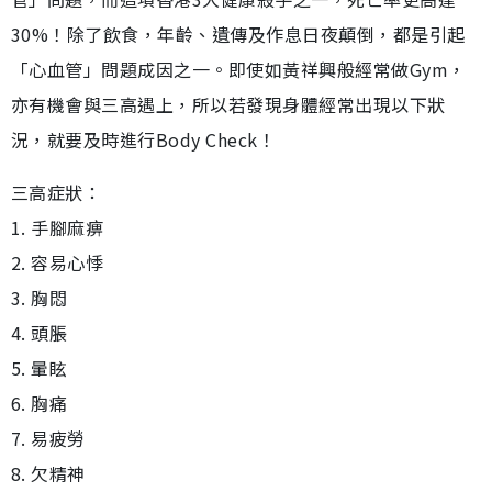
30%！除了飲食，年齡、遺傳及作息日夜顛倒，都是引起
「心血管」問題成因之一。即使如黃祥興般經常做Gym，
亦有機會與三高遇上，所以若發現身體經常出現以下狀
況，就要及時進行Body Check！
三高症狀：
1. 手腳麻痹
2. 容易心悸
3. 胸悶
4. 頭脹
5. 暈眩
6. 胸痛
7. 易疲勞
8. 欠精神