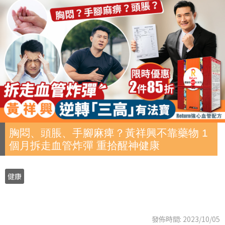
胸悶、頭脹、手腳麻痺？黃祥興不靠藥物 1
個月拆走血管炸彈 重拾醒神健康
健康
發佈時間: 2023/10/05