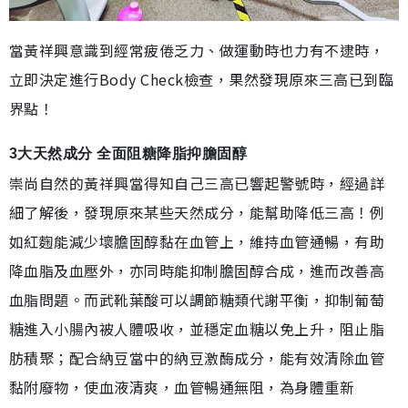
當黃祥興意識到經常疲倦乏力、做運動時也力有不逮時，
立即決定進行Body Check檢查，果然發現原來三高已到臨
界點！
3大天然成分 全面阻糖降脂抑膽固醇
崇尚自然的黃祥興當得知自己三高已響起警號時，經過詳
細了解後，發現原來某些天然成分，能幫助降低三高！例
如紅麴能減少壞膽固醇黏在血管上，維持血管通暢，有助
降血脂及血壓外，亦同時能抑制膽固醇合成，進而改善高
血脂問題。而武靴葉酸可以調節糖類代謝平衡，抑制葡萄
糖進入小腸內被人體吸收，並穩定血糖以免上升，阻止脂
肪積聚；配合納豆當中的納豆激酶成分，能有效清除血管
黏附廢物，使血液清爽，血管暢通無阻，為身體重新