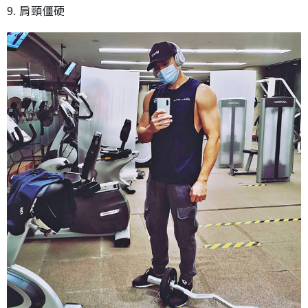
9. 肩頸僵硬