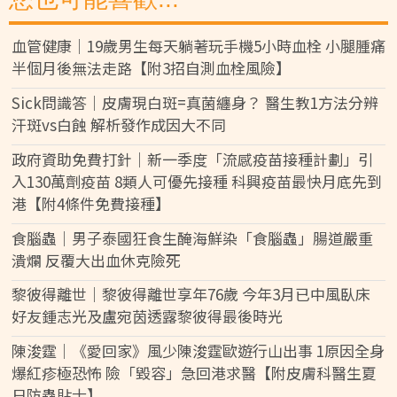
血管健康｜19歲男生每天躺著玩手機5小時血栓 小腿腫痛
半個月後無法走路【附3招自測血栓風險】
Sick問識答｜皮膚現白斑=真菌纏身？ 醫生教1方法分辨
汗斑vs白蝕 解析發作成因大不同
政府資助免費打針｜新一季度「流感疫苗接種計劃」引
入130萬劑疫苗 8類人可優先接種 科興疫苗最快月底先到
港【附4條件免費接種】
食腦蟲｜男子泰國狂食生醃海鮮染「食腦蟲」腸道嚴重
潰爛 反覆大出血休克險死
黎彼得離世｜黎彼得離世享年76歲 今年3月已中風臥床
好友鍾志光及盧宛茵透露黎彼得最後時光
陳浚霆｜《愛回家》風少陳浚霆歐遊行山出事 1原因全身
爆紅疹極恐怖 險「毀容」急回港求醫【附皮膚科醫生夏
日防蟲貼士】