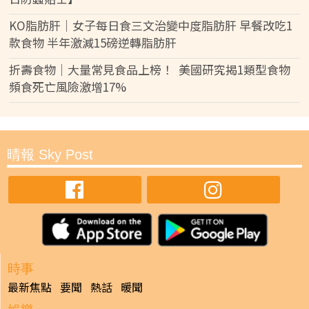
KO脂肪肝｜女子每日食三文治變中度脂肪肝 早餐改吃1
款食物 半年激減15磅逆轉脂肪肝
折壽食物｜大量常見食品上榜！ 美國研究揭1類型食物
頻食死亡風險激增17%
晴報 Sky Post
時事
最新焦點
要聞
熱話
暖聞