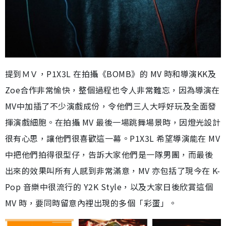
提到ＭＶ，P1X3L 在拍攝《BOMB》的 MV 時和導演KK及
Zoe合作非常愉快，整個過程也令人非常難忘，因為導演在
MV中加插了不少演戲成份，令他們三人大呼好玩及全面發
揮演戲細胞。在拍攝 MV 最後一場跳舞場景時，因燈光設計
很有心思，讓他們很喜歡這一幕。P1X3L 希望導演能在 MV
中把他們拍得很型仔，告訴大家他們是一隊男團，而最後
出來的效果叫所有人感到非常滿意，MV 亦包括了現今在 K-
Pop 音樂中很流行的 Y2K Style，以及大家日後欣賞這個
MV 時，要同時留意內裡出現的多個「彩蛋」。