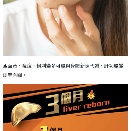
▲面黃、痘痘、粉刺變多可能與身體新陳代謝、肝功能變
弱等有關。