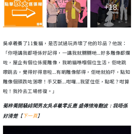
+18
吳卓羲養了11隻貓，是否試過玩弄壞了他的珍品？他說：
「你唔講我都唔係好記得，一講我就嬲嬲哋...好多雕像都爛
咗，屋企有個位係擺雕像，我啲貓喺嗰個位生活，佢哋跳
嚟跳去，覺得好得意啦...有啲雕像郁得，佢哋就拍吓，點知
雕像個頭跌咗落嚟！手又斷...咁囉...我望住佢，點呢？咁算
啦！我拎去工場修復。」
菊梓喬開騷緋聞男友吳卓羲零反應 盛傳情海翻波：我唔係
【
下一頁
】
好清楚