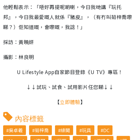
他輕鬆表示：「唔好再提呢啲喇，今日我哋講『玩托
邦』，今日我最愛嘅人就係『豬皮』，（有冇叫菊梓喬嚟
睇？）佢知道嘅，會嚟嘅，我諗！」
採訪：黃曉妍
攝影：林良明
U Lifestyle App自家節目登錄《U TV》專區！
↓↓試玩、試食、試用影片任您睇↓↓
【
立即體驗
】
內容標籤
吳卓羲
菊梓喬
緋聞
玩具
DC