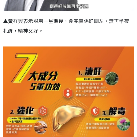
▲黃祥興表示服用一星期後，食完真係好瞓左，無再半夜
扎醒，精神又好。