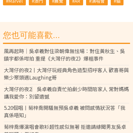
Marvel
澳門
展覽
AR
演唱會
貓
您也可能喜歡...
風再起時｜吳卓羲對住梁朝偉無怯場：對住黃秋生、吳
鎮宇都係咁拍 重提《大灣仔的夜2》爆粗事件
大灣仔的夜2丨大灣仔玩經典角色造型招呼客人 歡喜哥與
樂少聚頭遇Laughing哥
大灣仔的夜2︳吳卓羲自責忙拍劇少時間陪家人 常對媽媽
講我愛你：別留遺憾
5.20個唱丨菊梓喬開騷無預吳卓羲 被問感情狀況答「我
真係唔知」
菊梓喬爆演唱會歌衫超性感似無著 拒邀請緋聞男友吳卓