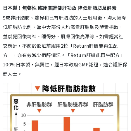
日本製！無藥性 臨床實證健肝功放 降低肝脂肪及酵素
9成非肝脂肪、邊界和已有肝脂肪的人士服用後，均大幅降
低肝脂肪比例，當中大部份人均滿意肝脂肪及酵素指數，
並感覺回復精神、睡得好、肌膚回復亮澤等。如需經常社
交應酬，不妨於飲酒前服用2粒「Return肝機能再生配
方」，亦有效減少宿醉情況。「Return肝機能再生配方」
100%日本製，無藥性，經日本政府GMP認證，適合護肝保
健人士。