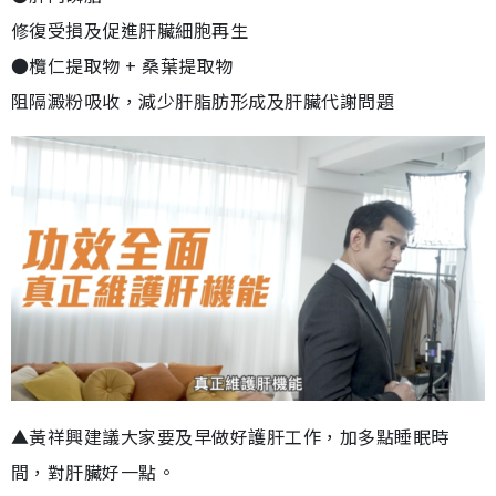
修復受損及促進肝臟細胞再生
●欖仁提取物 + 桑葉提取物
阻隔澱粉吸收，減少肝脂肪形成及肝臟代謝問題
▲黃祥興建議大家要及早做好護肝工作，加多點睡眠時
間，對肝臟好一點。