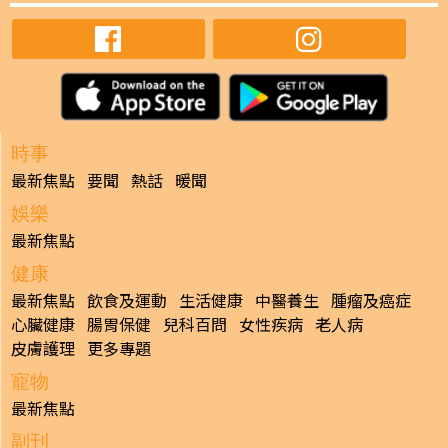
時事
最新焦點
要聞
熱話
暖聞
娛樂
最新焦點
健康
最新焦點
飲食及運動
生活健康
中醫養生
腫瘤及癌症
心臟健康
腸胃保健
兒科百問
女性疾病
老人病
皮膚護理
更多專題
寵物
最新焦點
副刊