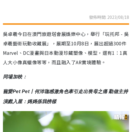
發佈時間: 2023/08/18
吳卓羲今日在澳門旅遊塔會展娛樂中心，舉行「玩托邦 - 吳
卓羲藝術玩動收藏展」，展期至10月8日，展出超過300件
Marvel、DC漫畫與日本動漫珍藏塑像、模型，還有1：1真
人大小像真蠟像等等，而且融入了AR實境體驗。
同場加映：
寵愛Pet Pet丨何沛珈感激角色牽引走出喪母之痛 勤做主持
演戲入屋：媽媽係我榜樣