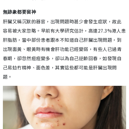
無跡象都要留神
肝臟又稱沉默的器官，出現問題時甚少會發生症狀，故此
容易被大家忽略。早前有大學研究估計，高達27.3%港人患
肝脂肪，當中部份患者跟本不知道自己肝臟出現問題，到
出現面黃、眼黃時有機會肝功能已經變弱，有些人已過青
春期，卻忽然痘痘變多，卻以為自己逆齡回春，如發現自
己易攰冇精神、面色差，其實這些都可能是肝臟出現問
題。