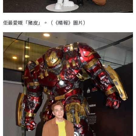
佢最愛嘅「豬皮」。（《晴報》圖片）