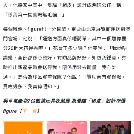
人，他將家中其中一隻貓「豬皮」設計成潮玩公仔，稱︰
「係我第一隻養嘅無毛貓。」
每個雕像、figure也十分巨型，更要由北京展覽館運送到澳
門會場，他說：「運送方面真係唔簡單，其中一個雕像要
分20個大箱運過嚟。」花費了多少錢？他笑說：「我哋唔
講錢，全部都係心頭好，有啲品牌好好，知道我鍾意，有
時推出新產品時會送畀我。唔係用錢去衡量，我冇計
過。」是否為珍品買重保險？他說：「贊助商有買保險，
買咗幾多？我真係唔知。」
吳卓羲豪花7位數搞玩具收藏展 為愛貓「豬皮」設計型爆
【
下一頁
】
figure