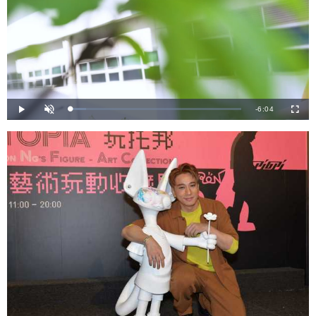
剩
-
6:04
載
播
開
全
入
放
啟
螢
完
音
幕
餘
畢
效
:
8
時
.
9
0
間
%