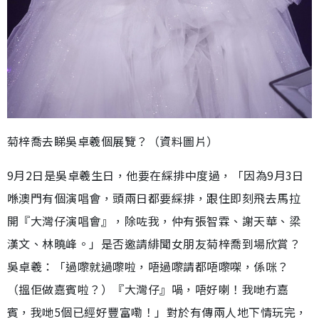
菊梓喬去睇吳卓羲個展覽？（資料圖片）
9月2日是吳卓羲生日，他要在綵排中度過，「因為9月3日
喺澳門有個演唱會，頭兩日都要綵排，跟住即刻飛去馬拉
開『大灣仔演唱會』，除咗我，仲有張智霖、謝天華、梁
漢文、林曉峰。」是否邀請緋聞女朋友菊梓喬到場欣賞？
吳卓羲：「過嚟就過嚟啦，唔過嚟請都唔嚟㗎，係咪？
（搵佢做嘉賓啦？）『大灣仔』喎，唔好喇！我哋冇嘉
賓，我哋5個已經好豐富嘞！」對於有傳兩人地下情玩完，