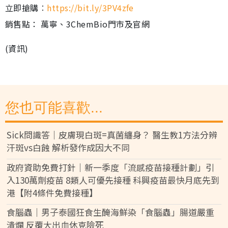
立即搶購︰
https://bit.ly/3PV4zfe
銷售點： 萬寧、3ChemBio門市及官網
(資訊)
您也可能喜歡...
Sick問識答｜皮膚現白斑=真菌纏身？ 醫生教1方法分辨
汗斑vs白蝕 解析發作成因大不同
政府資助免費打針｜新一季度「流感疫苗接種計劃」引
入130萬劑疫苗 8類人可優先接種 科興疫苗最快月底先到
港【附4條件免費接種】
食腦蟲｜男子泰國狂食生醃海鮮染「食腦蟲」腸道嚴重
潰爛 反覆大出血休克險死