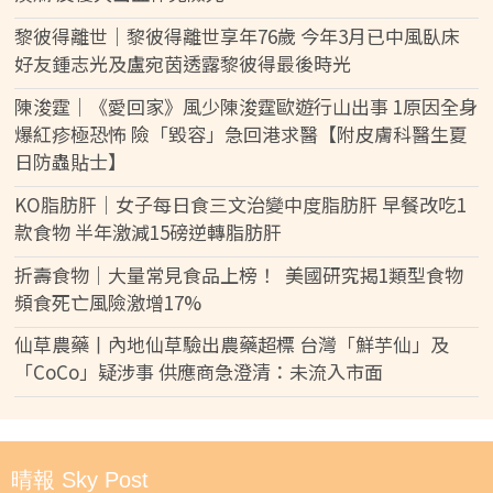
黎彼得離世｜黎彼得離世享年76歲 今年3月已中風臥床
好友鍾志光及盧宛茵透露黎彼得最後時光
陳浚霆｜《愛回家》風少陳浚霆歐遊行山出事 1原因全身
爆紅疹極恐怖 險「毀容」急回港求醫【附皮膚科醫生夏
日防蟲貼士】
KO脂肪肝｜女子每日食三文治變中度脂肪肝 早餐改吃1
款食物 半年激減15磅逆轉脂肪肝
折壽食物｜大量常見食品上榜！ 美國研究揭1類型食物
頻食死亡風險激增17%
仙草農藥丨內地仙草驗出農藥超標 台灣「鮮芋仙」及
「CoCo」疑涉事 供應商急澄清：未流入市面
晴報 Sky Post