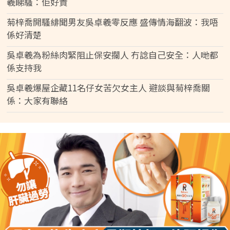
羲睇騷：佢好貴
菊梓喬開騷緋聞男友吳卓羲零反應 盛傳情海翻波：我唔
係好清楚
吳卓羲為粉絲肉緊阻止保安攔人 冇諗自己安全：人哋都
係支持我
吳卓羲爆屋企藏11名仔女苦欠女主人 避談與菊梓喬關
係：大家有聯絡