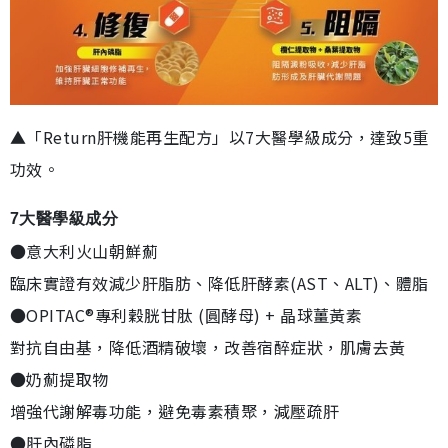
▲「Return肝機能再生配方」以7大醫學級成分，達致5重
功效。
7大醫學級成分
●意大利火山朝鮮薊
臨床實證有效減少肝脂肪、降低肝酵素(AST、ALT)、體脂
●OPITAC®專利穀胱甘肽 (圓酵母) + 晶球薑黃素
對抗自由基，降低酒精破壞，改善宿醉症狀，肌膚去黃
●奶薊提取物
增強代謝解毒功能，避免毒素積聚，減壓疏肝
●肝內磷脂