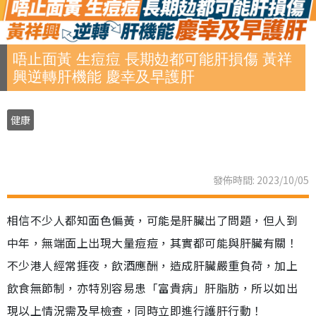
唔止面黃 生痘痘 長期攰都可能肝損傷 黃祥
興逆轉肝機能 慶幸及早護肝
健康
發佈時間: 2023/10/05
相信不少人都知面色偏黃，可能是肝臟出了問題，但人到
中年，無端面上出現大量痘痘，其實都可能與肝臟有關！
不少港人經常捱夜，飲酒應酬，造成肝臟嚴重負荷，加上
飲食無節制，亦特別容易患「富貴病」肝脂肪，所以如出
現以上情況需及早檢查，同時立即進行護肝行動！