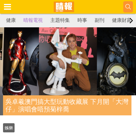
健康
晴報電視
主題特集
時事
副刊
健康財富
吳卓羲澳門搞大型玩動收藏展 下月開「大灣
仔」演唱會唔預菊梓喬
娛樂