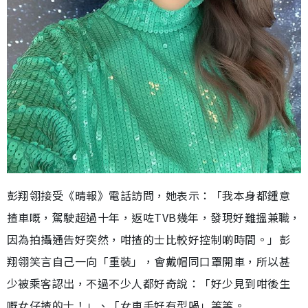
彭翔翎接受《晴報》電話訪問，她表示：「我本身都鍾意
揸車嘅，駕駛超過十年，返咗TVB幾年，發現好難搵兼職，
因為拍攝通告好突然，咁揸的士比較好控制啲時間。」彭
翔翎笑言自己一向「重裝」，會戴帽同口罩開車，所以甚
少被乘客認出，不過不少人都好奇說：「好少見到咁後生
嘅女仔揸的士！」、「女車手好有型喎」等等。