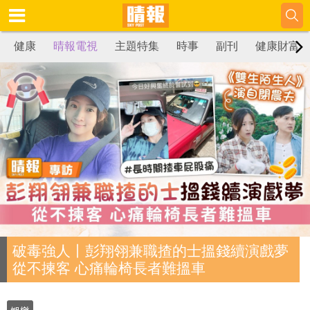
健康
晴報電視
主題特集
時事
副刊
健康財富
破毒強人丨彭翔翎兼職揸的士搵錢續演戲夢
從不揀客 心痛輪椅長者難搵車