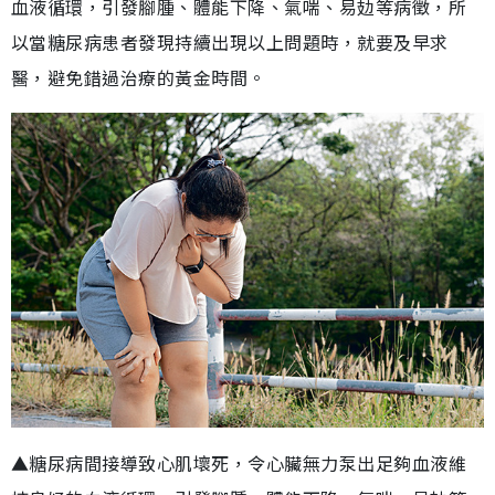
血液循環，引發腳腫、體能下降、氣喘、易攰等病徵，所
以當糖尿病患者發現持續出現以上問題時，就要及早求
醫，避免錯過治療的黃金時間。
▲糖尿病間接導致心肌壞死，令心臟無力泵出足夠血液維