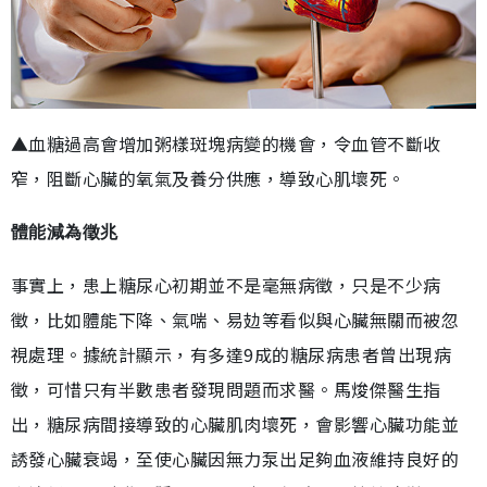
▲血糖過高會增加粥樣斑塊病變的機會，令血管不斷收
窄，阻斷心臟的氧氣及養分供應，導致心肌壞死。
體能減為徵兆
事實上，患上糖尿心初期並不是毫無病徵，只是不少病
徵，比如體能下降、氣喘、易攰等看似與心臟無關而被忽
視處理。據統計顯示，有多達9成的糖尿病患者曾出現病
徵，可惜只有半數患者發現問題而求醫。馬焌傑醫生指
出，糖尿病間接導致的心臟肌肉壞死，會影響心臟功能並
誘發心臟衰竭，至使心臟因無力泵出足夠血液維持良好的