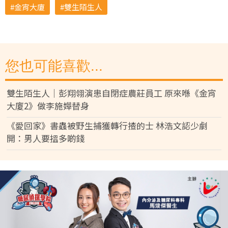
金宵大廈
雙生陌生人
您也可能喜歡...
雙生陌生人｜彭翔翎演患自閉症農莊員工 原來喺《金宵
大廈2》做李施嬅替身
《愛回家》書蟲被野生捕獲轉行揸的士 林浩文認少劇
開：男人要搵多啲錢