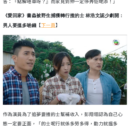
答：『點解唔車呀？』而家見到仲一定停畀佢哋添！」
《愛回家》書蟲被野生捕獲轉行揸的士 林浩文認少劇開：
【
下一頁
】
男人要搵多啲錢
作為演員為了追夢要揸的士幫補收入，彭翔翎認為自己心
態一定要正面，「的士呢行就係多勞多得，勤力就搵多