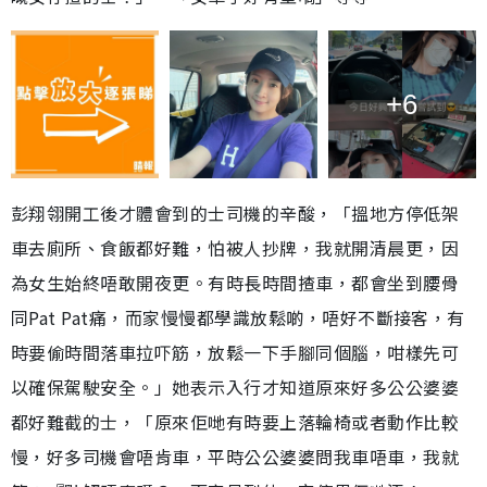
+6
彭翔翎開工後才體會到的士司機的辛酸，「搵地方停低架
車去廁所、食飯都好難，怕被人抄牌，我就開清晨更，因
為女生始終唔敢開夜更。有時長時間揸車，都會坐到腰骨
同Pat Pat痛，而家慢慢都學識放鬆啲，唔好不斷接客，有
時要偷時間落車拉吓筋，放鬆一下手腳同個腦，咁樣先可
以確保駕駛安全。」她表示入行才知道原來好多公公婆婆
都好難截的士，「原來佢哋有時要上落輪椅或者動作比較
慢，好多司機會唔肯車，平時公公婆婆問我車唔車，我就