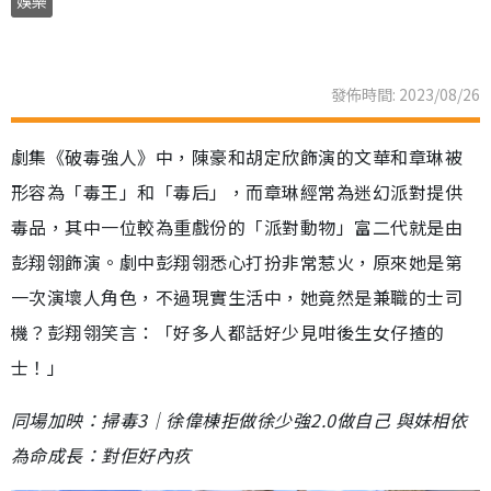
娛樂
發佈時間: 2023/08/26
劇集《破毒強人》中，陳豪和胡定欣飾演的文華和章琳被
形容為「毒王」和「毒后」，而章琳經常為迷幻派對提供
毒品，其中一位較為重戲份的「派對動物」富二代就是由
彭翔翎飾演。劇中彭翔翎悉心打扮非常惹火，原來她是第
一次演壞人角色，不過現實生活中，她竟然是兼職的士司
機？彭翔翎笑言：「好多人都話好少見咁後生女仔揸的
士！」
同場加映：掃毒3｜徐偉棟拒做徐少強2.0做自己 與妹相依
為命成長：對佢好內疚