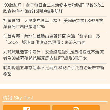
KO脂肪肝｜女子每日食三文治變中度脂肪肝 早餐改吃1
款食物 半年激減15磅逆轉脂肪肝
折壽食物｜大量常見食品上榜！ 美國研究揭1類型食物
頻食死亡風險激增17%
仙草農藥丨內地仙草驗出農藥超標 台灣「鮮芋仙」及
「CoCo」疑涉事 供應商急澄清：未流入市面
九龍城地盤奪命意外丨安全經理疑失足墮樓送院不治 死
者為39歲兩孩爸爸屬家庭支柱育7歲及3歲子女
晚期腎癌五年存活率不足兩成 標靶合併免疫治療帶來新
希望
晴報 Sky Post