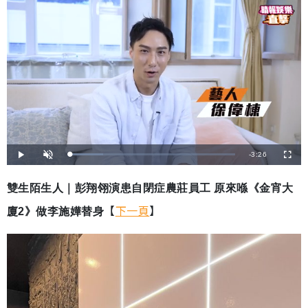
剩
-
3:26
載
播
開
全
入
放
啟
螢
完
音
幕
餘
畢
效
:
雙生陌生人｜彭翔翎演患自閉症農莊員工 原來喺《金宵大
2
時
0
.
【
下一頁
】
廈2》做李施嬅替身
8
間
7
%