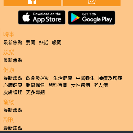
時事
最新焦點
要聞
熱話
暖聞
娛樂
最新焦點
健康
最新焦點
飲食及運動
生活健康
中醫養生
腫瘤及癌症
心臟健康
腸胃保健
兒科百問
女性疾病
老人病
皮膚護理
更多專題
寵物
最新焦點
副刊
最新焦點