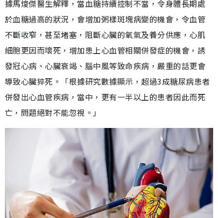
據馬焌傑醫生解釋，當血糖持續控制不當，令身體長期處
於血糖過高的狀況，會增加粥樣斑塊病變的機會，令血管
不斷收窄，甚至堵塞，阻斷心臟的氧氣及養分供應，心肌
細胞更因而壞死，增加患上心血管相關併發症的機會，誘
發冠心病、心臟衰竭、腦中風等致命疾病，嚴重的話更會
導致心臟猝死。「根據研究數據顯示，超過3成糖尿病患者
併發出心血管疾病，當中，更有一半以上的患者因此而死
亡，問題絕對不能忽視。」