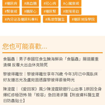
糖尿病
高血糖
冠心病
心臟衰竭
腎衰竭
糖尿心
糖尿腎
氣喘易攰
內分泌及糖尿科專科
馬焌傑醫生
糖尿偵探學院
您也可能喜歡...
食腦蟲｜男子泰國狂食生醃海鮮染「食腦蟲」腸道嚴重
潰爛 反覆大出血休克險死
黎彼得離世｜黎彼得離世享年76歲 今年3月已中風臥床
好友鍾志光及盧宛茵透露黎彼得最後時光
陳浚霆｜《愛回家》風少陳浚霆歐遊行山出事 1原因全身
爆紅疹極恐怖 險「毀容」急回港求醫【附皮膚科醫生夏
日防蟲貼士】