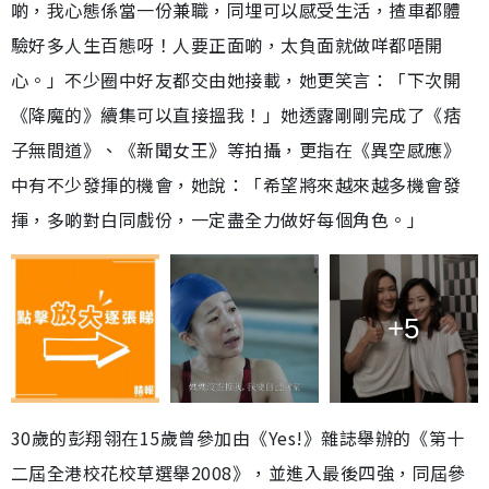
啲，我心態係當一份兼職，同埋可以感受生活，揸車都體
驗好多人生百態呀！人要正面啲，太負面就做咩都唔開
心。」不少圈中好友都交由她接載，她更笑言：「下次開
《降魔的》續集可以直接搵我！」她透露剛剛完成了《痞
子無間道》、《新聞女王》等拍攝，更指在《異空感應》
中有不少發揮的機會，她說：「希望將來越來越多機會發
揮，多啲對白同戲份，一定盡全力做好每個角色。」
+5
30歲的彭翔翎在15歲曾參加由《Yes!》雜誌舉辦的《第十
二屆全港校花校草選舉2008》，並進入最後四強，同屆參