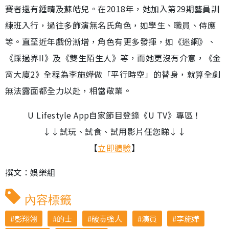
賽者還有鍾晴及蘇皓兒。在2018年，她加入第29期藝員訓
練班入行，過往多飾演無名氏角色，如學生、職員、侍應
等。直至近年戲份漸增，角色有更多發揮，如《迷網》、
《踩過界II》及《雙生陌生人》等，而她更沒有介意，《金
宵大廈2》全程為李施嬅做「平行時空」的替身，就算全劇
無法露面都全力以赴，相當敬業。
U Lifestyle App自家節目登錄《U TV》專區！
↓↓試玩、試食、試用影片任您睇↓↓
【
立即體驗
】
撰文：娛樂組
內容標籤
彭翔翎
的士
破毒強人
演員
李施嬅