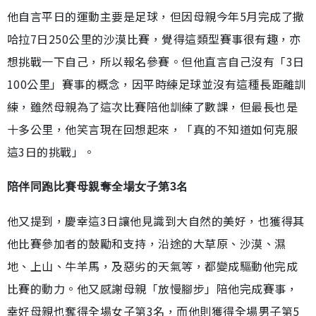
他自言平日的運動主要是足球，但因母親今年5月完成了撒
哈拉7日250公里的沙漠比賽，覺得這類型賽事很有趣，亦
想挑戰一下自己，所以報名參賽。但他直言自己沒有「3日
100公里」賽事的概念，因平時練足球並沒有這種長距離訓
練，雖然母親為了這次比賽陪他訓練了數課，但最長也是
十多公里，他笑言現在回想起來，「真的不知道如何克服
這3日的挑戰」。
陪伴同跑比賽母親奪全場女子第3名
他又提到，慶幸這3日讓他見識到大自然的美好，也獲得其
他比賽參加者的鼓勵和支持，沿途的大草原、沙漠、濕
地、上山、牛羊馬，及惡劣的天氣等，都變成驅動他完成
比賽的動力。他又感謝母親「放慢腳步」陪他完成賽事，
幸好母親也奪得全場女子第3名，而他則獲得全場男子第5