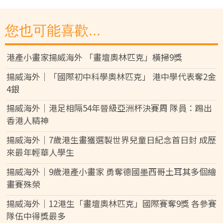
您也可能喜歡...
港產小畫家揚威海外 「畫壇奧林匹克」橫掃9獎
揚威海外｜「國際初中科學奧林匹克」 港中學代表奪2金
4銀
揚威海外｜港足相隔54年晉級亞洲杯決賽周 隊員：踢出
香港人精神
揚威海外｜7歲港生畫獲選製世界兒童日紀念首日封 成歷
來最年輕華人學生
揚威海外｜9歲港產小畫家 勇奪德國墨西哥土耳其多個繪
畫賽殊榮
揚威海外｜12港生「畫壇奧林匹克」國際賽奪9獎 各參賽
隊伍中得獎最多