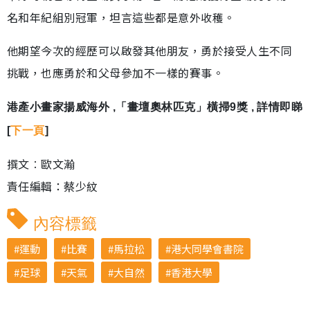
名和年紀組別冠軍，坦言這些都是意外收穫。
他期望今次的經歷可以啟發其他朋友，勇於接受人生不同
挑戰，也應勇於和父母參加不一樣的賽事。
港產小畫家揚威海外 ,「畫壇奧林匹克」橫掃9獎 , 詳情即睇
[
下一頁
]
撰文︰歐文瀚
責任編輯：蔡少紋
內容標籤
運動
比賽
馬拉松
港大同學會書院
足球
天氣
大自然
香港大學