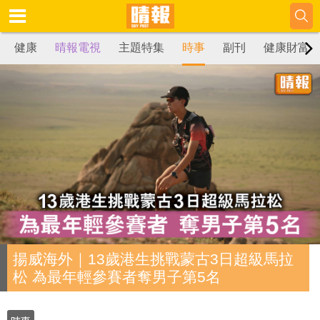
健康
晴報電視
主題特集
時事
副刊
健康財富
揚威海外｜13歲港生挑戰蒙古3日超級馬拉
松 為最年輕參賽者奪男子第5名