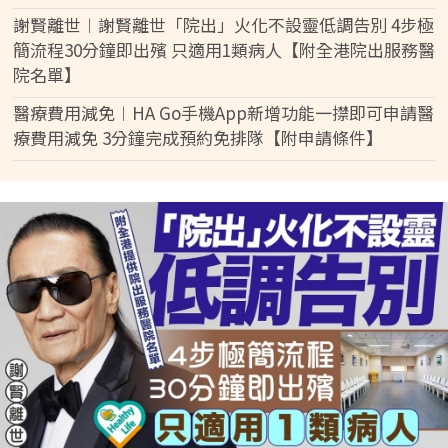
謝賢離世︱謝賢離世「院出」火化不設靈低調告別 4步極
簡流程30分鐘即出殯 只適用1類病人【附全港院出服務醫
院名單】
醫療費用減免︱HA Go手機App新增功能一㩒即可申請醫
療費用減免 3分鐘完成預約免排隊【附申請條件】