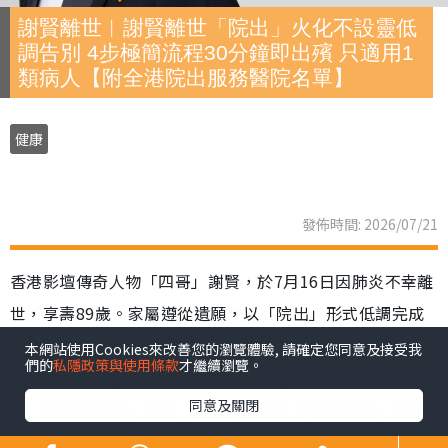
謝賢離世︱謝賢離世「院出」火化不設靈低
調告別 4步極簡流程30分鐘即出殯 只適用1
類病人【附全港院出服務醫院名單】
健康
發佈時間: 2026/07/21
香港影壇傳奇人物「四哥」謝賢，於7月16日因肺炎不幸離
世，享壽89歲。家屬遵從遺願，以「院出」形式低調完成
告別及火化，未有設靈，亦引起公眾關注「院出」這種喪
本網站使用Cookies來改善您的瀏覽體驗, 請確定您同意及接受我
們的
私隱政策與使用條款
才繼續瀏覽。
葬方式。事實上，昔日巨星黃霑、倪匡，同樣是以「院
同意及關閉
出」辦理身後事。到底「院出」是甚麼？申請流程、注意
事項及收費如何？下文為您全面拆解。