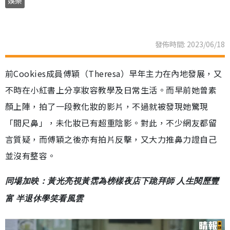
娛樂
發佈時間: 2023/06/18
前Cookies成員傅穎（Theresa）早年主力在內地發展，又
不時在小紅書上分享妝容教學及日常生活。而早前她曾素
顏上陣，拍了一段教化妝的影片，不過就被發現她驚現
「間尺鼻」，未化妝已有超重陰影。對此，不少網友都留
言質疑，而傅穎之後亦有拍片反擊，又大力推鼻力證自己
並沒有整容。
同場加映：黃光亮視黃霑為榜樣夜店下跪拜師 人生閱歷豐
富 半退休學笑看風雲