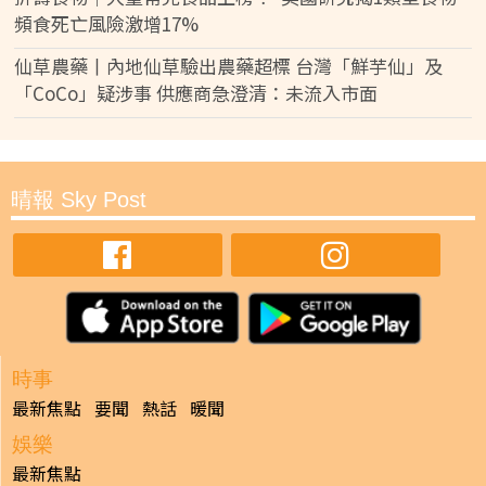
頻食死亡風險激增17%
仙草農藥丨內地仙草驗出農藥超標 台灣「鮮芋仙」及
「CoCo」疑涉事 供應商急澄清：未流入市面
晴報 Sky Post
時事
最新焦點
要聞
熱話
暖聞
娛樂
最新焦點