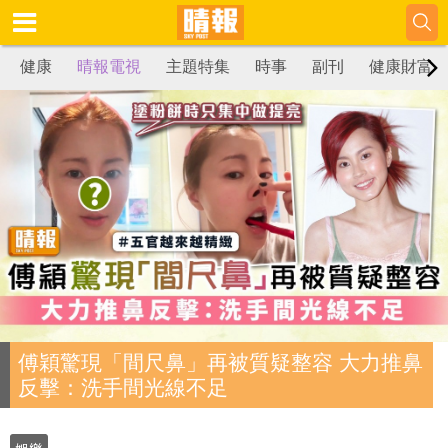
健康
晴報電視
主題特集
時事
副刊
健康財富
傅穎驚現「間尺鼻」再被質疑整容 大力推鼻
反擊：洗手間光線不足