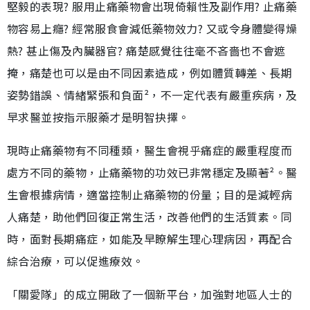
堅毅的表現? 服用止痛藥物會出現倚賴性及副作用? 止痛藥
物容易上癮? 經常服食會減低藥物效力? 又或令身體變得燥
熱? 甚止傷及內臟器官? 痛楚感覺往往毫不吝嗇也不會遮
掩，痛楚也可以是由不同因素造成，例如體質轉差、長期
姿勢錯誤、情緒緊張和負面²，不一定代表有嚴重疾病，及
早求醫並按指示服藥才是明智抉擇。
現時止痛藥物有不同種類，醫生會視乎痛症的嚴重程度而
處方不同的藥物，止痛藥物的功效已非常穩定及顯著²。醫
生會根據病情，適當控制止痛藥物的份量；目的是減輕病
人痛楚，助他們回復正常生活，改善他們的生活質素。同
時，面對長期痛症，如能及早瞭解生理心理病因，再配合
綜合治療，可以促進療效。
「關愛隊」的成立開啟了一個新平台，加強對地區人士的