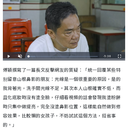
剩
-
5:38
載
播
開
全
入
放
啟
螢
完
音
幕
餘
畢
效
傅穎撰寫了一篇長文反擊網友的質疑：「統一回覆某些特
:
9
時
.
别留意山根鼻影的朋友：光線是一個很重要的原因，是的
5
9
間
%
我背著光，洗手間光線不足。其次本人山根確實不低，而
且化底妝時沒有塗全臉，仔細看視頻的話會發現我塗粉餅
時只集中做提亮，完全沒塗鼻影位置，這樣能自然做到修
容效果，比較懶的女孩子，不妨試試這個方法，挺省事
的。」