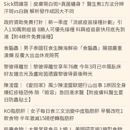
Sick問識答｜皮膚現白斑=真菌纏身？ 醫生教1方法分辨
汗斑vs白蝕 解析發作成因大不同
政府資助免費打針｜新一季度「流感疫苗接種計劃」引
入130萬劑疫苗 8類人可優先接種 科興疫苗最快月底先到
港【附4條件免費接種】
食腦蟲｜男子泰國狂食生醃海鮮染「食腦蟲」腸道嚴重
潰爛 反覆大出血休克險死
黎彼得離世｜黎彼得離世享年76歲 今年3月已中風臥床
好友鍾志光及盧宛茵透露黎彼得最後時光
陳浚霆｜《愛回家》風少陳浚霆歐遊行山出事 1原因全身
爆紅疹極恐怖 險「毀容」急回港求醫【附皮膚科醫生夏
日防蟲貼士】
KO脂肪肝｜女子每日食三文治變中度脂肪肝 早餐改吃1
款食物 半年激減15磅逆轉脂肪肝
折壽食物｜大量常見食品上榜！ 美國研究揭1類型食物