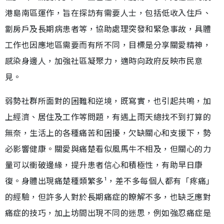
港島南區運作，旨在探訪有需要人士，包括低收入住戶、
劏房戶及長期病患者等，協助處理突發和緊急事故，具體
工作也因應地區需要而有所不同，目標是分享關愛精神，
感染身邊人，加強社區凝聚力，適時向政府反映市民意
見。
弱勢社群所面對的困難和逆境，既寫實，也引起共鳴，加
上經濟、居住及工作等問題，有遇上雨天總找不到打算的
無奈，生活上的各種痛苦和困擾，欠缺關心和支援下，勢
必影響健康。關愛與痛楚看似風馬牛不相及，但關心的力
量可以衝破邊緣，提升患者信心和積極性，有助早日康
復。身體出現痛楚種類繁多¹，差不多每個人都有「疼痛」
的經驗，但許多人對於長期痛症的瞭解不多，也缺乏應對
痛症的技巧，加上坊間出現不同的迷思，例如強忍痛症是