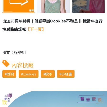
出道20周年特輯｜傅穎罕談Cookies不和是非 憶當年改行
性感路線爆喊
【下一頁】
撰文：娛樂組
內容標籤
傅穎
cookies
歌手
小紅書