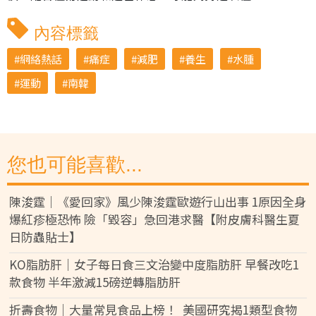
內容標籤
網絡熱話
痛症
減肥
養生
水腫
運動
南韓
您也可能喜歡...
陳浚霆｜《愛回家》風少陳浚霆歐遊行山出事 1原因全身
爆紅疹極恐怖 險「毀容」急回港求醫【附皮膚科醫生夏
日防蟲貼士】
KO脂肪肝｜女子每日食三文治變中度脂肪肝 早餐改吃1
款食物 半年激減15磅逆轉脂肪肝
折壽食物｜大量常見食品上榜！ 美國研究揭1類型食物