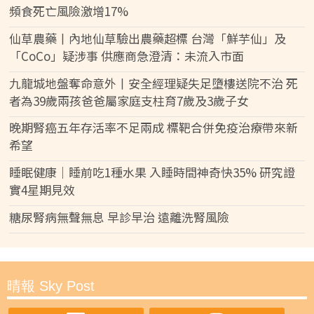
頻食死亡風險激增17%
仙草農藥丨內地仙草驗出農藥超標 台灣「鮮芋仙」及
「CoCo」疑涉事 供應商急澄清：未流入市面
九龍城地盤奪命意外丨安全經理疑失足墮樓送院不治 死
者為39歲兩孩爸爸屬家庭支柱育7歲及3歲子女
晚期腎癌五年存活率不足兩成 標靶合併免疫治療帶來新
希望
睡眠健康｜睡前吃1種水果 入睡時間神奇快35% 研究證
實4星期見效
糖尿腎病無聲無息 早診早治 遠離洗腎風險
晴報 Sky Post