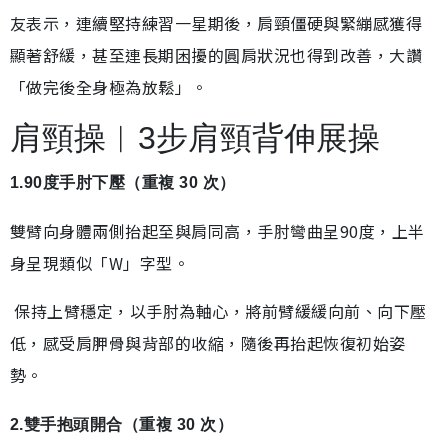
友表示，連續堅持練習一星期後，肩頸僵硬與緊繃感獲得
顯著舒緩，甚至連長期困擾的圓肩狀況也得到改善，大讚
「做完後全身極為放鬆」。
肩頸操︱3步肩頸背伸展操
1.90度手肘下壓（重複 30 次）
雙臂向身體兩側抬起至與肩同高，手肘彎曲呈90度，上半
身呈現類似「W」字型。
保持上臂穩定，以手肘為軸心，將前臂緩緩向前、向下壓
低，感受肩胛骨與背部的收縮，隨後再抬起恢復初始姿
勢。
2.雙手抱頭開合（重複 30 次）