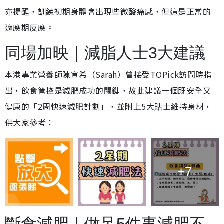
亦提醒，訓練初期身體會出現些微酸痛感，但這是正常的
適應期反應。
同場加映｜減脂人士3大建議
本港專業營養師陳宣希（Sarah）曾接受TOPick訪問時指
出，飲食管控是減肥成功的關鍵，故此建議一個既安全又
健康的「2周快速減肥計劃」，並附上5大貼士維持身材，
供大家參考：
+7
斷食減肥｜做足5件事減肥不