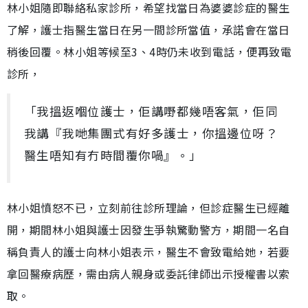
林小姐隨即聯絡私家診所，希望找當日為婆婆診症的醫生
了解，護士指醫生當日在另一間診所當值，承諾會在當日
稍後回覆。林小姐等候至3、4時仍未收到電話，便再致電
診所，
「我搵返嗰位護士，佢講嘢都幾唔客氣，佢同
我講『我哋集團式有好多護士，你搵邊位呀？
醫生唔知有冇時間覆你喎』。」
林小姐憤怒不已，立刻前往診所理論，但診症醫生已經離
開，期間林小姐與護士因發生爭執驚動警方，期間一名自
稱負責人的護士向林小姐表示，醫生不會致電給她，若要
拿回醫療病歷，需由病人親身或委託律師出示授權書以索
取。