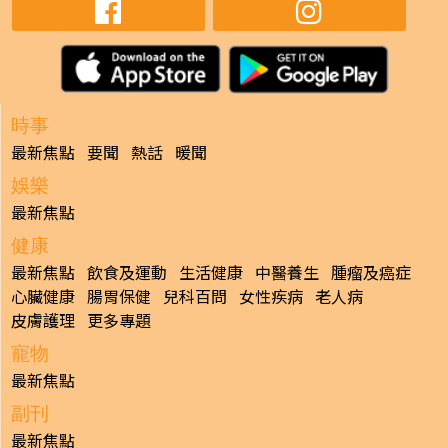
時事
最新焦點
要聞
熱話
暖聞
娛樂
最新焦點
健康
最新焦點
飲食及運動
生活健康
中醫養生
腫瘤及癌症
心臟健康
腸胃保健
兒科百問
女性疾病
老人病
皮膚護理
更多專題
寵物
最新焦點
副刊
最新焦點