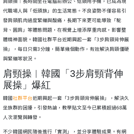
肩頸操︱長時間坐在電腦前辦公、低頸用手機，已成為現
代職場人與「低頭族」的生活常態。不良姿勢不僅容易引
發肩頸肌肉過度緊繃與酸痛，長期下來更可能導致「駝
背、圓肩」等體態問題，在視覺上增添厚重肉感，影響整
體精神面貌。韓國社群平台近期興起一套「3步肩頸背伸展
操」，每日只需3分鐘，簡單幾個動作，有效解決肩頸僵硬
與緊繃等狀況。
肩頸操︱韓國「3步肩頸背伸
展操」爆紅
韓國
社群平台
近期興起一套「3步肩頸背伸展操」，解決久
坐族群的困擾，引發熱論，教學貼文至今已累積超過68萬
人次瀏覽與轉發。
不少韓國網民隨後進行「實測」，並分享體驗成果。有網