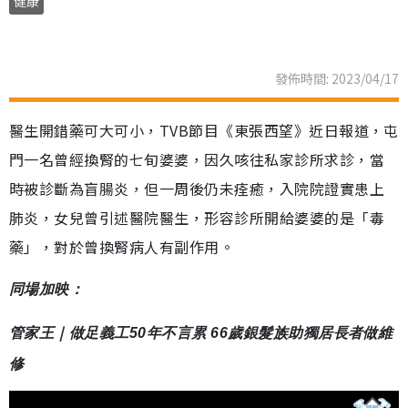
健康
發佈時間: 2023/04/17
醫生開錯藥可大可小，TVB節目《東張西望》近日報道，屯
門一名曾經換腎的七旬婆婆，因久咳往私家診所求診，當
時被診斷為盲腸炎，但一周後仍未痊癒，入院院證實患上
肺炎，女兒曾引述醫院醫生，形容診所開給婆婆的是「毒
藥」，對於曾換腎病人有副作用。
同場加映：
管家王｜做足義工50年不言累 66歲銀髮族助獨居長者做維
修