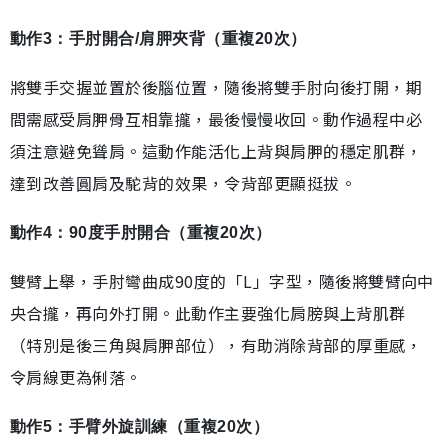
動作3：手肘開合/肩胛夾背（重複20次）
將雙手交握並置於後腦位置，隨後將雙手肘向後打開，期
間需感受肩胛骨互相靠攏，最後慢慢收回。動作過程中必
須注意避免聳肩。這動作能活化上背與肩胛的穩定肌群，
達到改善圓肩及駝背的效果，令背部更顯挺拔。
動作4：90度手肘開合（重複20次）
雙臂上舉，手肘彎曲成90度的「L」字型，隨後將雙臂向中
央合攏，再向外打開。此動作主要強化肩膀與上背肌群
（特別是後三角與肩胛部位），有助消除背部的厚重感，
令肩線更為俐落。
動作5：手臂外旋訓練（重複20次）