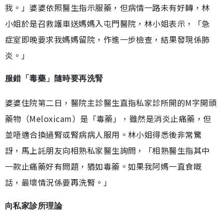
我。」婆婆依照醫生指示服藥，但
病情一路未有好轉，林
小姐於是召救護車送媽媽入屯門醫院，林小姐表示，「急
症室即晚要求我媽媽留院，作進一步檢查，結果發現係肺
炎。」
服錯「毒藥」隨時要再洗腎
婆婆住院第二日，醫院主診醫生直指私家診所開的M字開頭
藥物（Meloxicam）是「毒藥」，雖然是消炎止痛藥，但
並唔適合換過腎或腎病病人服用。
林小姐得悉後非常驚
訝，馬上託朋友向相熟私家醫生詢問，「相熟醫生指其中
一款止痛藥好有問題，猶如毒藥。如果我阿媽一直食嘅
話，最壞情況係要再洗腎。」
向私家診所理論