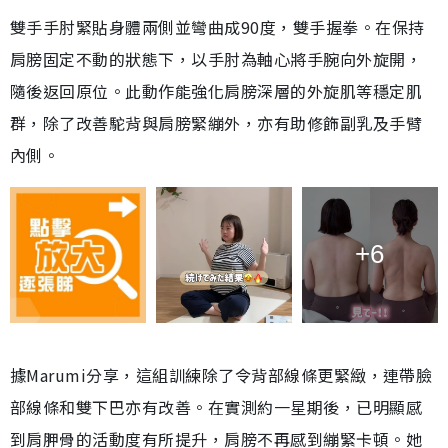
雙手手肘緊貼身體兩側並彎曲成90度，雙手握拳。在保持
肩膀固定不動的狀態下，以手肘為軸心將手腕向外旋開，
隨後返回原位。此動作能強化肩膀深層的外旋肌等穩定肌
群，除了改善駝背與肩膀緊繃外，亦有助修飾副乳及手臂
內側。
+6
據Marumi分享，這組訓練除了令背部線條更緊緻，連帶臉
部線條和雙下巴亦有改善。在實測約一星期後，已明顯感
到肩胛骨的活動度有所提升，肩膀不再感到繃緊卡頓。她