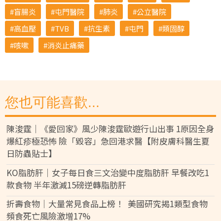
盲腸炎
屯門醫院
肺炎
公立醫院
高血壓
TVB
抗生素
屯門
類固醇
咳嗽
消炎止痛藥
您也可能喜歡...
陳浚霆｜《愛回家》風少陳浚霆歐遊行山出事 1原因全身
爆紅疹極恐怖 險「毀容」急回港求醫【附皮膚科醫生夏
日防蟲貼士】
KO脂肪肝｜女子每日食三文治變中度脂肪肝 早餐改吃1
款食物 半年激減15磅逆轉脂肪肝
折壽食物｜大量常見食品上榜！ 美國研究揭1類型食物
頻食死亡風險激增17%