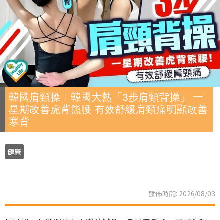
韓國肩頸操︱韓國大熱「3步肩頸背操」 一
星期改善虎背熊腰 有效舒緩肩頸痛明顯改善
寒背
健康
發佈時間: 2026/08/03