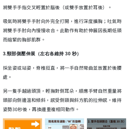
將雙手手指交叉輕置於腦後（或雙手放置於耳後）。
吸氣時將雙手手肘向外完全打開，進行深度擴胸；吐氣時
將雙手手肘向內慢慢收合。此動作有助於伸展因長期低頭
而縮緊的胸部肌群。
3.頸部側壓伸展（左右各維持 30 秒）
採坐姿或站姿，脊椎挺直，將一手自然彎曲並放置於後腰
處。
另一隻手越過頭頂，輕撫對側耳朵，順應手臂自然重量將
頭部向側邊溫和傾斜，感受側頸與斜方肌的拉伸感。維持
姿勢30秒後，再換邊重複相同動作。