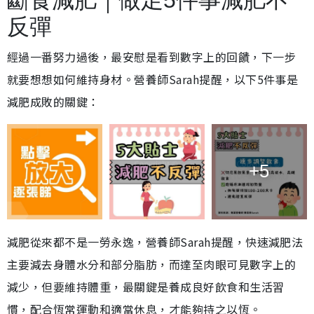
反彈
經過一番努力過後，最安慰是看到數字上的回饋，下一步
就要想想如何維持身材。營養師Sarah提醒，以下5件事是
減肥成敗的關鍵：
+5
減肥從來都不是一勞永逸，營養師Sarah提醒，快速減肥法
主要減去身體水分和部分脂肪，而達至肉眼可見數字上的
減少，但要維持體重，最關鍵是養成良好飲食和生活習
慣，配合恆常運動和適當休息，才能夠持之以恆。