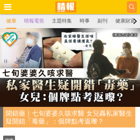
健康
晴報電視
主題特集
時事
副刊
健康財富
開錯藥｜七旬婆婆久咳求醫 女兒轟私家醫生
疑開錯「毒藥」：個牌點考返嚟？