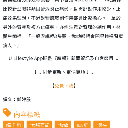
比較新型嘅非類固醇消炎止痛藥，對胃部副作用較少，止
痛效果理想，不過對腎臟嘅副作用都會比較擔心。」至於
另外的胃藥及複方止痛藥，亦需注意對腎臟的副作用。林
醫生總括：「一般嚟講呢3隻藥，我哋都唔會開畀換過腎嘅
病人。」
U Lifestyle App睇盡《晴報》新聞資訊及自家節目
↓
↓↓
同步更新、更快更順
↓↓
【
免費下載
】
撰文：鄭婷殷
內容標籤
副作用
東張西望
腹痛
診所
醫生