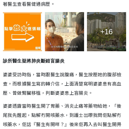
著醫生查看醫健通病歷。
+16
診所醫生疑將肺炎斷錯盲腸炎
婆婆受訪時指，當時跟醫生說腹痛，醫生按壓她的腹部檢
查。而根據醫生寫的轉介信，上面清楚寫明婆婆患有高血
壓、曾做腎臟移植，判斷婆婆患上盲腸炎。
婆婆
透露
當時醫生開了胃藥、消炎止痛等藥物給她，「後
尾我先醒起，點解冇開咳藥水，到護士出嚟我問佢點解冇
咳藥水，佢話『醫生有開咩？』後來佢再入去叫醫生開畀