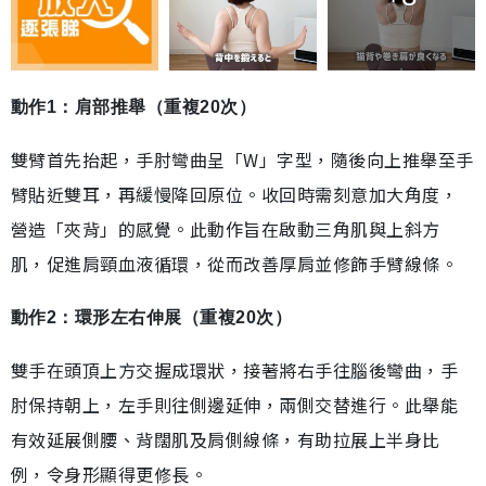
動作1：肩部推舉（重複20次）
雙臂首先抬起，手肘彎曲呈「W」字型，隨後向上推舉至手
臂貼近雙耳，再緩慢降回原位。收回時需刻意加大角度，
營造「夾背」的感覺。此動作旨在啟動三角肌與上斜方
肌，促進肩頸血液循環，從而改善厚肩並修飾手臂線條。
動作2：環形左右伸展（重複20次）
雙手在頭頂上方交握成環狀，接著將右手往腦後彎曲，手
肘保持朝上，左手則往側邊延伸，兩側交替進行。此舉能
有效延展側腰、背闊肌及肩側線條，有助拉展上半身比
例，令身形顯得更修長。