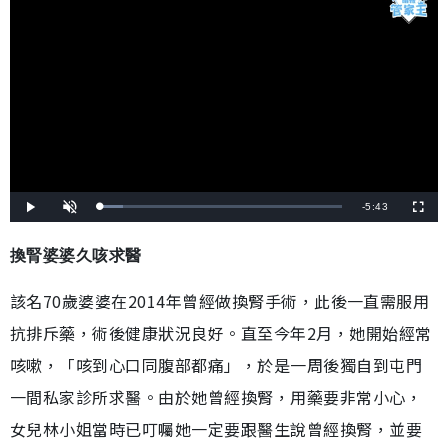
剩
-
5:43
載
播
開
全
入
放
啟
螢
完
音
幕
餘
畢
效
:
換腎婆婆久咳求醫
9
時
.
4
5
該名
70歲婆婆在2014年曾經做換腎手術，此後一直需服用
間
%
抗排斥藥，術後健康狀況良好。直至今年2月，她開始經常
咳嗽，「咳到心口同腹部都痛」，於是一周後獨自到屯門
一間私家診所求醫。由於她曾經換腎，用藥要非常小心，
女兒林小姐當時已叮囑她一定要跟醫生說曾經換腎，並要