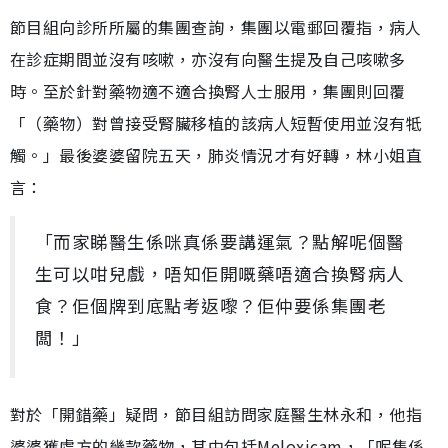
節目
組
向診所所屬的集團查詢，集團以電郵回覆指，病人
在診症期間並沒有咳嗽，亦沒有向醫生提及自己咳嗽多
時。至於針對藥物適不適合換腎人士服用，集團則回覆
「（藥物）對曾接受腎臟移植的該病人短暫使用並沒有牴
觸。」最後婆婆留院五天，肺炎情況才有好轉，林小姐
直
言
：
「而家睇醫生係咪真係要講運氣？點解呢個醫
生可以咁兒戲，唔知佢開嘅藥唔適合換腎病人
食？佢個牌到底點考返嚟？佢仲要係集團老
闆！」
對於「開錯藥」疑問，節目組訪問家庭醫生林永和，他指
婆婆獲處方的幾款藥物，其中包括Meloxicam，「呢隻係