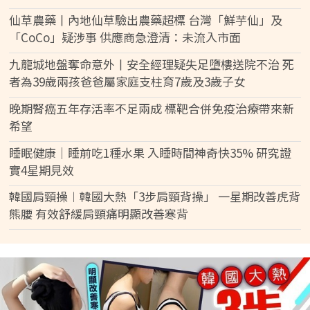
仙草農藥丨內地仙草驗出農藥超標 台灣「鮮芋仙」及
「CoCo」疑涉事 供應商急澄清：未流入市面
九龍城地盤奪命意外丨安全經理疑失足墮樓送院不治 死
者為39歲兩孩爸爸屬家庭支柱育7歲及3歲子女
晚期腎癌五年存活率不足兩成 標靶合併免疫治療帶來新
希望
睡眠健康｜睡前吃1種水果 入睡時間神奇快35% 研究證
實4星期見效
韓國肩頸操︱韓國大熱「3步肩頸背操」 一星期改善虎背
熊腰 有效舒緩肩頸痛明顯改善寒背