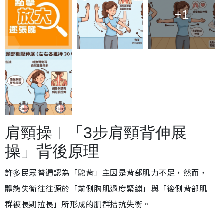
+1
肩頸操︱「3步肩頸背伸展
操」背後原理
許多民眾普遍認為「駝背」主因是背部肌力不足，然而，
體態失衡往往源於「前側胸肌過度緊繃」與「後側背部肌
群被長期拉長」所形成的肌群拮抗失衡。