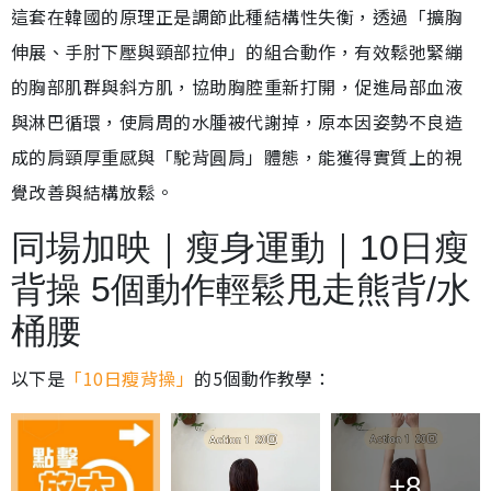
這套在韓國的原理正是調節此種結構性失衡，透過「擴胸
伸展、手肘下壓與頸部拉伸」的組合動作，有效鬆弛緊繃
的胸部肌群與斜方肌，協助胸腔重新打開，促進局部血液
與淋巴循環，使肩周的水腫被代謝掉，原本因姿勢不良造
成的肩頸厚重感與「駝背圓肩」體態，能獲得實質上的視
覺改善與結構放鬆。
同場加映｜瘦身運動｜10日瘦
背操 5個動作輕鬆甩走熊背/水
桶腰
以下是
「10日瘦背操」
的5個動作教學：
+8