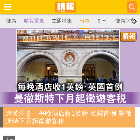
健康
晴報電視
主題特集
時事
副刊
健康財富
遊英注意｜每晚酒店收1英鎊 英國首例 曼徹
斯特下月起徵遊客稅