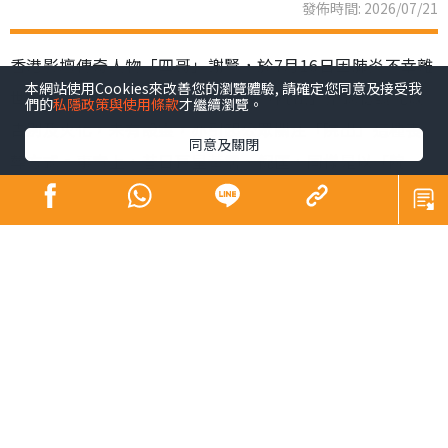
發佈時間: 2026/07/21
香港影壇傳奇人物「四哥」謝賢，於7月16日因肺炎不幸離
本網站使用Cookies來改善您的瀏覽體驗, 請確定您同意及接受我
世，享壽89歲。家屬遵從遺願，以「院出」形式低調完成
們的
私隱政策與使用條款
才繼續瀏覽。
告別及火化，未有設靈，亦引起公眾關注「院出」這種喪
同意及關閉
葬方式。事實上，昔日巨星黃霑、倪匡，同樣是以「院
出」辦理身後事。到底「院出」是甚麼？申請流程、注意
事項及收費如何？下文為您全面拆解。
同場加映：
Sick問識答｜皮膚科醫生教區分痘痘肌vs酒糟肌 A酸難斷
尾 1療法有望根治【附酒糟肌化妝貼士】