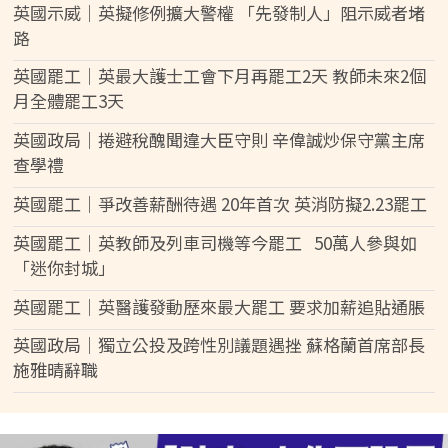
英國示威｜英擬修例擴大警權 「先發制人」阻示威者堵
路
英國罷工｜英最大護士工會下月再罷工2天 教師未來2個
月全體罷工3天
英國政局｜捲避稅醜聞違大臣守則 辛偉誠炒保守黨主席
查學禮
英國罷工｜爭改善薪酬待遇 20年首次 英消防擬2.23罷工
英國罷工｜英教師及列車司機等今罷工 50萬人參與如
「迷你封城」
英國罷工｜英醫護發動歷來最大罷工 要求加薪追貼通脹
英國政局｜獨立公投及跨性別議題遇挫 蘇格蘭首席部長
施雅晴辭職