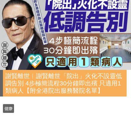
謝賢離世︱謝賢離世「院出」火化不設靈低
調告別 4步極簡流程30分鐘即出殯 只適用1
類病人【附全港院出服務醫院名單】
健康