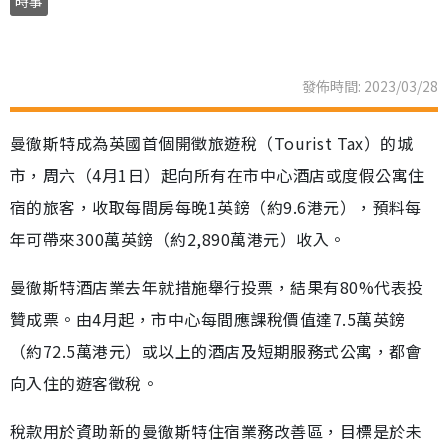
時事
發佈時間: 2023/03/28
曼徹斯特成為英國首個開徵旅遊稅（Tourist Tax）的城
市，周六（4月1日）起向所有在市中心酒店或度假公寓住
宿的旅客，收取每間房每晚1英鎊（約9.6港元），預料每
年可帶來300萬英鎊（約2,890萬港元）收入。
曼徹斯特酒店業去年就措施舉行投票，結果有80%代表投
贊成票。由4月起，市中心每間應課稅價值達7.5萬英鎊
（約72.5萬港元）或以上的酒店及短期服務式公寓，都會
向入住的遊客徵稅。
稅款用於資助新的曼徹斯特住宿業務改善區，目標是於未