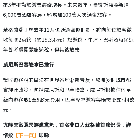
來5年推動旅遊業經濟增長。未來數年，曼徹斯特將新增
6,000間酒店客房，料增加100萬人次過夜旅客。
蘇格蘭愛丁堡去年11月也通過類似計劃，將向每位旅客徵
收每晚2英鎊（約19.3港元）旅遊稅，牛津、巴斯及赫爾近
年曾考慮開徵旅遊稅，但其後放棄。
威尼斯巴塞隆拿已推行
徵收遊客稅的做法在世界各地漸趨普及，歐洲多個城市都
實施此政策，包括威尼斯和巴塞隆拿。威尼斯根據住宿星
級向遊客收1至5歐元費用，巴塞隆拿遊客每晚需要支付4歐
元。
尤薩夫當選民族黨黨魁，首名非白人蘇格蘭首席部長，
詳
情按
【下一頁】
即睇