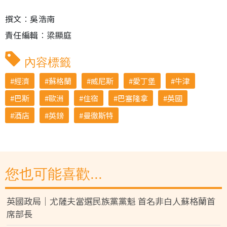
撰文︰吳浩南
責任編輯︰梁顯庭
內容標籤
經濟
蘇格蘭
威尼斯
愛丁堡
牛津
巴斯
歐洲
住宿
巴塞隆拿
英國
酒店
英鎊
曼徹斯特
您也可能喜歡...
英國政局｜尤薩夫當選民族黨黨魁 首名非白人蘇格蘭首
席部長