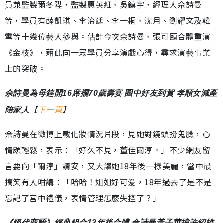
員兼監製爾冬陞，監製惠英紅、吳鎮宇，經理人佘詩曼
.
6
間
1
%
等，學員有薛凱琪、李治廷、李一桐、沈月、劉耀文及韓
雪等十幾位藝人參與。估計今次佘詩曼、張可頤合體重演
《金枝》，藉此向一眾學員分享演戲心得，尋求演藝事業
上的突破。
佘詩曼為母筵開16席擺70歲壽宴 圈中好友到賀 孝順女減產
【
下一頁
】
陪家人
佘詩曼在微博上載化妝情況片段，見她對鏡頭扮鬼臉，心
情頗輕鬆，表示：「好久不見，董佳爾淳。」不少網友留
言要向「爾淳」請安，又大讚她18年後一樣美麗，當中最
搞笑有人咁講：「哈哈！姐姐好可爱，18年過去了是不是
忘記了宮中禮儀，表情管理怎麼失控了？」
《絕代商驕》經典組合13年後合體 佘詩曼黃子華撐許紹雄