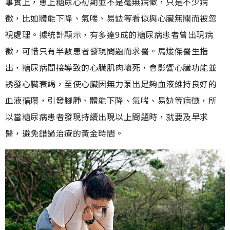
事實上，患上糖尿心初期並不是毫無病徵，只是不少病
徵，比如體能下降、氣喘、易攰等看似與心臟無關而被忽
視處理。據統計顯示，有多達9成的糖尿病患者曾出現病
徵，可惜只有半數患者發現問題而求醫。馬焌傑醫生指
出，糖尿病間接導致的心臟肌肉壞死，會影響心臟功能並
誘發心臟衰竭，至使心臟因無力泵出足夠血液維持良好的
血液循環，引發腳腫、體能下降、氣喘、易攰等病徵，所
以當糖尿病患者發現持續出現以上問題時，就要及早求
醫，避免錯過治療的黃金時間。