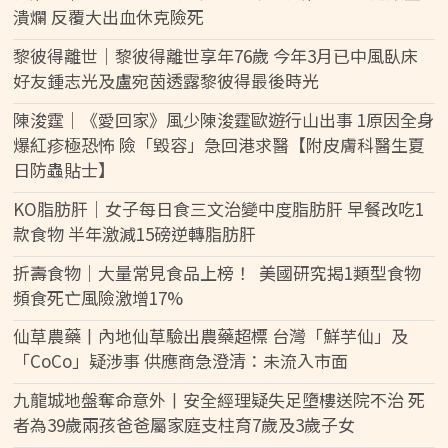
潰爛 反覆大出血休克險死
黎彼得離世｜黎彼得離世享年76歲 今年3月已中風臥床
好友鍾志光及盧宛茵透露黎彼得最後時光
陳浚霆｜《愛回家》風少陳浚霆歐遊行山出事 1原因全身
爆紅疹極恐怖 險「毀容」急回港求醫【附皮膚科醫生夏
日防蟲貼士】
KO脂肪肝｜女子每日食三文治變中度脂肪肝 早餐改吃1
款食物 半年激減15磅逆轉脂肪肝
折壽食物｜大量常見食品上榜！ 美國研究揭1類型食物
頻食死亡風險激增17%
仙草農藥丨內地仙草驗出農藥超標 台灣「鮮芋仙」及
「CoCo」疑涉事 供應商急澄清：未流入市面
九龍城地盤奪命意外丨安全經理疑失足墮樓送院不治 死
者為39歲兩孩爸爸屬家庭支柱育7歲及3歲子女