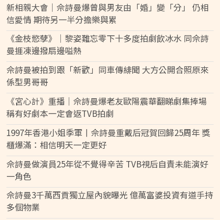
新相親大會｜佘詩曼爆曾與男友由「婚」變「分」 仍相
信愛情 期待另一半分擔樂與累
《金枝慾孽》｜黎姿難忘零下十多度拍劇飲冰水 同佘詩
曼捱凍邊撥扇邊嗌熱
佘詩曼被拍到跟「新歡」同車傳緋聞 大方公開合照原來
係型男哥哥
《宮心計》重播｜佘詩曼爆老友歐陽震華翻睇劇集捧場
稱有好劇本一定會返TVB拍劇
1997年香港小姐季軍丨佘詩曼重戴后冠賀回歸25周年 獎
櫃爆滿：相信明天一定更好
佘詩曼做演員25年從不覺得辛苦 TVB視后自責未能演好
一角色
佘詩曼3千萬西貢獨立屋內貌曝光 億萬富婆投資有道手持
多個物業