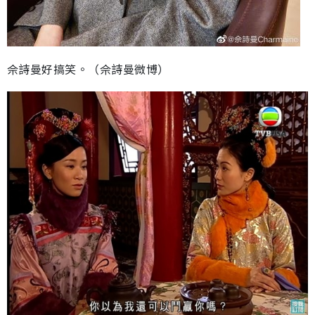
佘詩曼好搞笑。（佘詩曼微博）