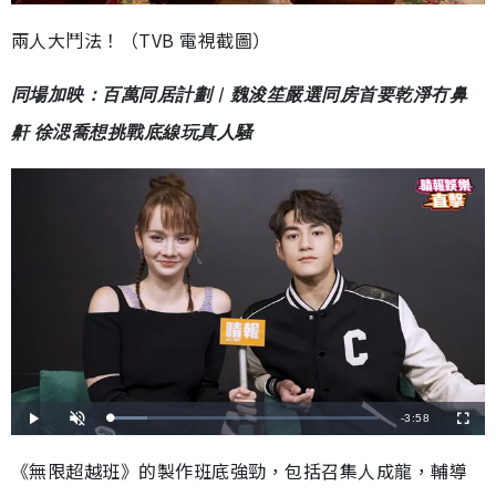
兩人大鬥法！（TVB 電視截圖）
同場加映：百萬同居計劃︳魏浚笙嚴選同房首要乾淨冇鼻
鼾 徐㴓喬想挑戰底線玩真人騷
剩
-
3:58
載
播
開
全
入
放
啟
螢
完
音
幕
餘
畢
效
《無限超越班》的製作班底強勁，包括召集人成龍，輔導
:
1
時
3