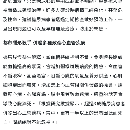
高危因素，只是糖尿心的早期症狀並不明顯，容易被人忽
視而造成延誤治療，好多人確診時病情已經惡化，甚至危
及性命，建議糖尿病患者透過定期檢查做好預防工作，一
旦出現問題也可以及早處理及治療，防患於未然。
都市隱形殺手 併發多種致命心血管疾病
據馬焌傑醫生解釋，當血糖持續控制不當，令身體長期處
於血糖過高的狀況，會增加粥樣斑塊病變的機會，令血管
不斷收窄，甚至堵塞，阻斷心臟的氧氣及養分供應，心肌
細胞更因而壞死，增加患上心血管相關併發症的機會，誘
發冠心病、心臟衰竭、腦中風等致命疾病，嚴重的話更會
導致心臟猝死。「根據研究數據顯示，超過3成糖尿病患者
併發出心血管疾病，當中，更有一半以上的患者因此而死
亡，問題絕對不能忽視。」