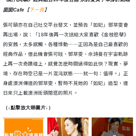
【
下一頁
】
囡囡Cafe
張可頤亦在自己社交平台發文，並預告「如妃」鄧萃雯會
再出場，說：「18年後再一次送給大家喜歡《金枝慾孽》
的安茜，太多感觸、各種悸動……正因為是自己最喜歡的
經典作品，借此機會張可颐、鄧萃雯、佘詩曼在宇宙軌跡
上再一次奇蹟碰上，感覺怎麽時間過得如此快？現實、夢
境、存在時空已是一片混沌狀態……就一句：值得。」正
身處澳洲傳道的鄧萃雯，暫時不見她的「如妃」造型，連
日來只上載澳洲街頭閒逛的照片。
（↓點擊放大睇圖片↓）