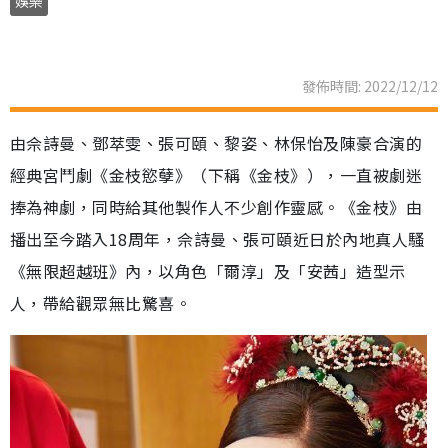
娛樂
發佈時間: 2022/12/12
由佘詩曼、鄧萃雯、張可頤、黎姿、林保怡及陳豪合演的
經典宮鬥劇《金枝慾孽》（下稱《金枝》），一直被劇迷
捧為神劇，同時給其他製作人不少創作靈感。《金枝》由
播出至今踏入18周年，佘詩曼、張可頤近日於內地真人騷
《無限超越班》內，以角色「爾淳」及「安茜」造型示
人，帶給觀眾無比驚喜。