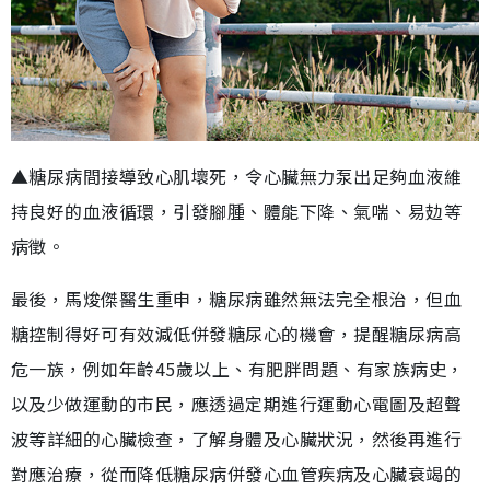
▲糖尿病間接導致心肌壞死，令心臟無力泵出足夠血液維
持良好的血液循環，引發腳腫、體能下降、氣喘、易攰等
病徵。
最後，馬焌傑醫生重申，糖尿病雖然無法完全根治，但血
糖控制得好可有效減低併發糖尿心的機會，提醒糖尿病高
危一族，例如年齡45歲以上、有肥胖問題、有家族病史，
以及少做運動的市民，應透過定期進行運動心電圖及超聲
波等詳細的心臟檢查，了解身體及心臟狀況，然後再進行
對應治療，從而降低糖尿病併發心血管疾病及心臟衰竭的