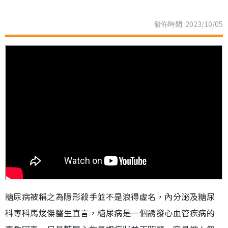
發佈時間: 2023/10/05
糖尿病被稱之為隱形殺手並不是浪得虛名，內分泌及糖尿
科專科馬焌傑醫生直言，糖尿病是一個誘發心血管疾病的