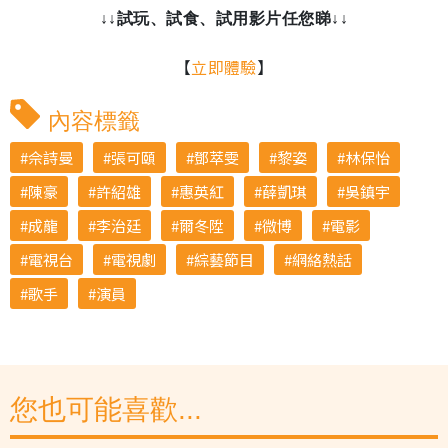
↓↓試玩、試食、試用影片任您睇↓↓
【
立即體驗
】
內容標籤
佘詩曼
張可頤
鄧萃雯
黎姿
林保怡
陳豪
許紹雄
惠英紅
薛凱琪
吳鎮宇
成龍
李治廷
爾冬陞
微博
電影
電視台
電視劇
綜藝節目
網絡熱話
歌手
演員
您也可能喜歡...