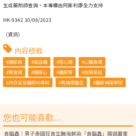
生或藥劑師查詢。本專欄由阿斯利康全力支持
HK-9342 30/08/2023
（資訊）
內容標籤
糖尿病
高血糖
冠心病
心臟衰竭
腎衰竭
糖尿心
糖尿腎
氣喘易攰
內分泌及糖尿科專科
馬焌傑醫生
糖尿偵探學院
您也可能喜歡...
食腦蟲｜男子泰國狂食生醃海鮮染「食腦蟲」腸道嚴重