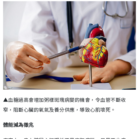
▲血糖過高會增加粥樣斑塊病變的機會，令血管不斷收
窄，阻斷心臟的氧氣及養分供應，導致心肌壞死。
體能減為徵兆