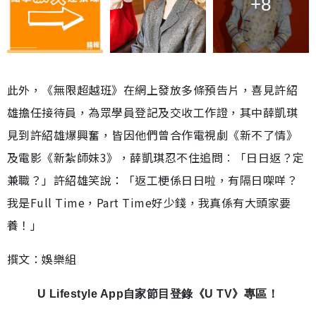
+8
此外，《無限超越班》在網上發放多條預告片，喜見許紹
雄擔任接待員，為眾學員登記及交收工作證，其中薛凱琪
見到許紹雄爆興奮，皆因他們曾合作電視劇《新不了情》
及電影《新紮師妹3》，薛凱琪忍不住追問︰「日日返？定
兼職？」許紹雄笑說：「返工梗係日日啦，有隔日㗎咩？
我是Full Time，Part Time好少錢，我真係有大頭家要
養！」
撰文：娛樂組
U Lifestyle App自家節目登錄《U TV》專區！