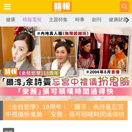
健康
晴報電視
主題特集
時事
副刊
健康財富
《金枝慾孽》18周年︳「爾淳」佘詩曼忘宮
中禮儀扮鬼臉 「安茜」張可頤嘆時間過得快