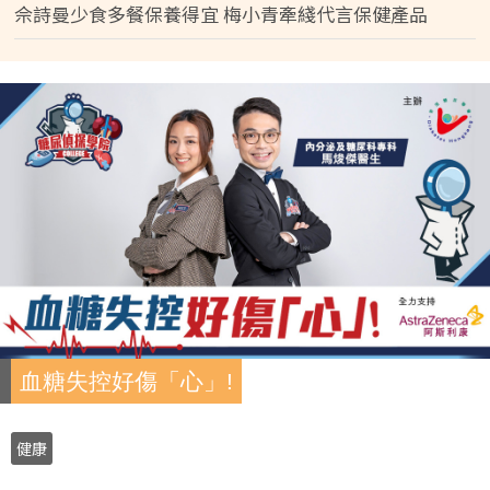
佘詩曼少食多餐保養得宜 梅小青牽綫代言保健產品
血糖失控好傷「心」!
健康