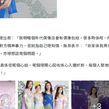
胎亦唔出奇：「我明嗰個年代偶像派會有偶像包袱，很多時係咁，
對方精神暴力，佢就指自己唔知情，無奈表示：「依家係我畀
，亦唔想諗呢個問題。」
可能真係佢呢個心結，呢個唔開心屈咗係心入邊好耐，每個人發
擇！」
+3