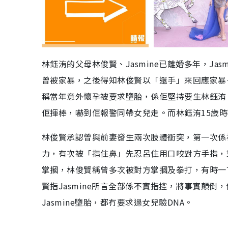
林鈺洧的父母林俊賢、Jasmine已離婚多年，J
曾被家暴，之後得知林俊賢以「還手」來回應家暴一
稱當年意外懷孕被要求墮胎，係佢堅持要生林鈺洧
佢揮棒，嚇到佢報警同帶女兒走。而林鈺洧15歲時
林俊賢承認曾與前妻發生兩次肢體衝突，第一次係被
力，有次被「指住鼻」先忍呂住用口咬對方手指，對
掌摑，林俊賢稱曾多次被對方掌摑及拳打，有時一
賢指Jasmine所言全部係不實指控，將事實顛
Jasmine墮胎，都冇要求過女兒驗DNA。