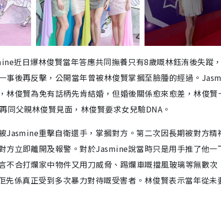
asmine近日爆林俊賢當年答應共同撫養只有8歲嘅林鈺洧後失蹤
事後再反擊，公開當年曾被林俊賢掌摑至臉腫的經過。Jasmi
，林俊賢為免有話柄先肯結婚，但婚後關係愈來愈差，林俊賢
再同父親林俊賢見面，林俊賢要求女兒驗DNA。
Jasmine重擊自衛還手，掌摑對方。第二次因長期被對方精
方立即離開及報警。對於Jasmine說當時只是用手推了他一
言不合打爛家中物件又用刀威脅、踢爛車嘅擋風玻璃等無數次
倒，佢先係真正受到多次暴力對待嘅受害者。林俊賢表示當年從未