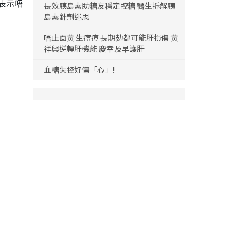
表示唔
長效胰島素助糖友穩定控糖 醫生拆解胰
島素針劑迷思
唔止面黃 生痘痘 長期攰都可能肝損傷 黃
祥興逆轉肝機能 慶幸及早護肝
血糖失控好傷「心」!