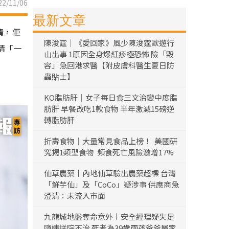
2/11/06
最新文章
情，佢
陳浚霆｜《愛回家》風少陳浚霆歐遊行
情「一
山出事 1原因全身爆紅疹極恐怖 險「毀
容」急回港求醫【附皮膚科醫生夏日防
蟲貼士】
KO脂肪肝｜女子每日食三文治變中度脂
肪肝 早餐改吃1款食物 半年激減15磅逆
轉脂肪肝
折壽食物｜大量常見食品上榜！ 美國研
究揭1類型食物 頻食死亡風險激增17%
仙草農藥丨內地仙草驗出農藥超標 台灣
「鮮芋仙」及「CoCo」疑涉事 供應商急
澄清：未流入市面
九龍城地盤奪命意外丨安全經理疑失足
墮樓送院不治 死者為39歲兩孩爸爸屬家