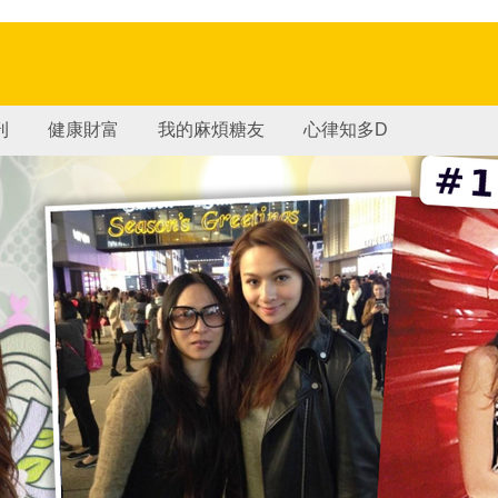
刊
健康財富
我的麻煩糖友
心律知多D