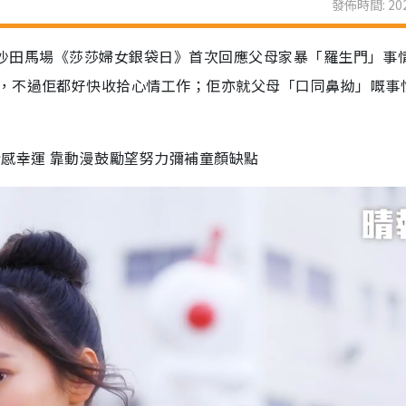
發佈時間: 202
出席沙田馬場《莎莎婦女銀袋日》首次回應父母家暴「羅生門」事
，不過佢都好快收拾心情工作；佢亦就父母「口同鼻拗」嘅事
感幸運 靠動漫鼓勵望努力彌補童顏缺點