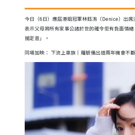
今日（6日）應屆港姐冠軍林鈺洧（Denice）
表示父母將所有家事公諸於世的確令佢有負面情緒
搥定音」。
同場加映： 下流上車族丨羅毓儀出道兩年機會不斷