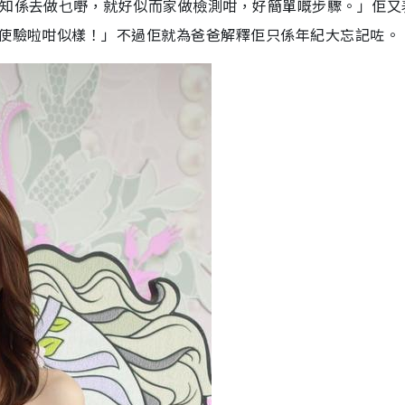
唔知係去做乜嘢，就好似而家做檢測咁，好簡單嘅步驟。」佢又
唔使驗啦咁似樣！」不過佢就為爸爸解釋佢只係年紀大忘記咗。