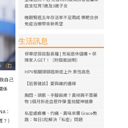
庭支柱育7歲及3歲子女
晚期腎癌五年存活率不足兩成 標靶合併
免疫治療帶來新希望
生活訊息
保單逆按自製長糧 | 充裕退休儲備 + 保
障家人GET！（附個案說明）
6
全
HPV相關頭頸癌新症上升 男性高危
螢
幕
，我自己
【若善健談】愛與痛的邊緣
關係
胸悶、頭脹、手腳麻痺？黃祥興不靠藥
物 1個月拆走血管炸彈 重拾醒神健康
NA：
私密處痕癢、灼痛、異味來襲 Grace教
路：每日1粒解決「私密」問題
既？）