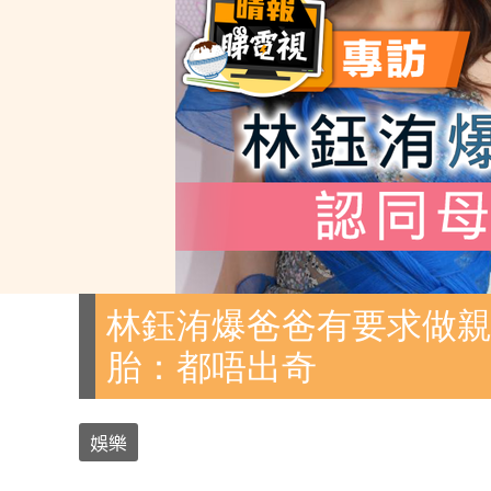
林鈺洧爆爸爸有要求做親
胎：都唔出奇
娛樂