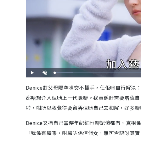
載
播
開
入
放
啟
完
音
畢
效
Denice對父母隔空嘈交不插手，任佢哋自行解
:
8
.
都唔想介入佢哋上一代嘅嘢。我真係好需要增值自
8
5
%
啦，咁所以我覺得要留畀佢哋自己去和解，好多嘢
Denice又指自己當時年紀細乜嘢記憶都冇，真相
「我係有驗㗎，咁驗咗係佢個女，無可否認呀其實