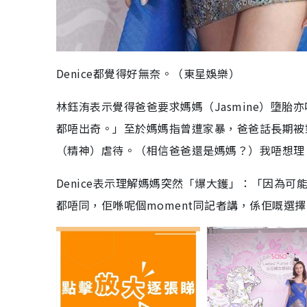
Denice都覺得好無奈。（東星娛樂）
林鈺洧表示覺得爸爸要求媽媽（Jasmine）墮
都唔出奇。」至於媽媽指曾遭家暴，爸爸話長期被
（精神）虐待。（相信爸爸還是媽媽？）我唔想理
Denice表示理解媽媽突然「爆大鑊」：「因為
都唔同，佢喺呢個moment同記者講，係佢嘅選