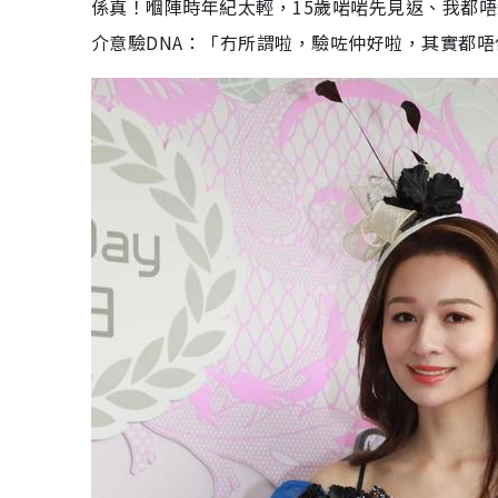
係真！嗰陣時年紀太輕，15歲啱啱先見返、我都
介意驗DNA：「冇所謂啦，驗咗仲好啦，其實都