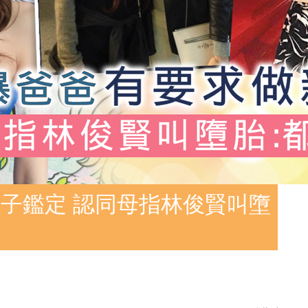
子鑑定 認同母指林俊賢叫墮