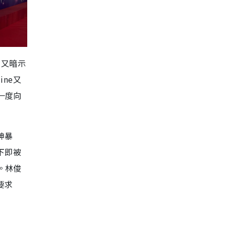
，又暗示
ne又
一度向
神暴
下即被
。林俊
要求