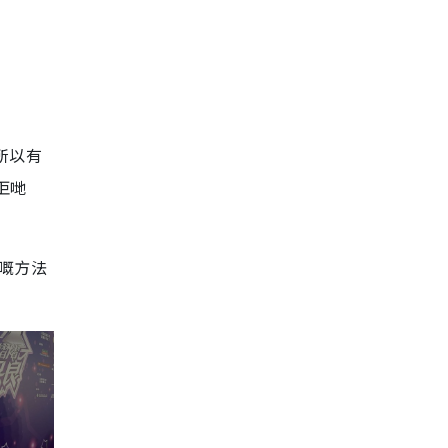
所以有
佢哋
洩嘅方法