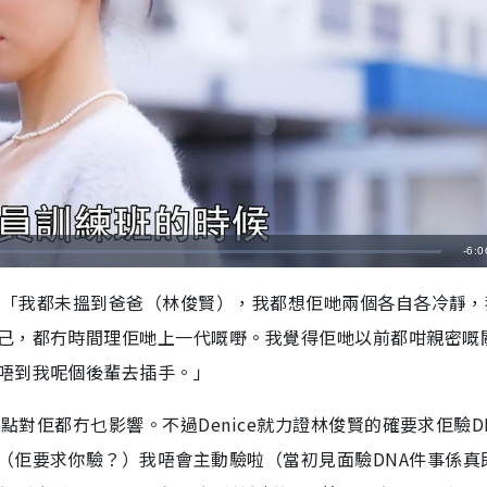
剩
-
6:0
餘
決：「我都未搵到爸爸（林俊賢），我都想佢哋兩個各自各冷靜
時
己，都冇時間理佢哋上一代嘅嘢。我覺得佢哋以前都咁親密嘅
間
唔到我呢個後輩去插手。」
係點對佢都冇乜影響。不過Denice就力證林俊賢的確要求佢驗D
（佢要求你驗？）我唔會主動驗啦（當初見面驗DNA件事係真